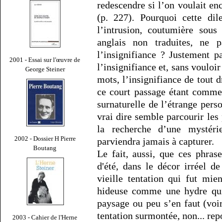
redescendre si l’on voulait en
(p. 227). Pourquoi cette dil
l’intrusion, coutumière sou
anglais non traduites, ne 
l’insignifiance ? Justement 
2001 - Essai sur l'œuvre de
l’insignifiance et, sans vouloi
George Steiner
mots, l’insignifiance de tout d
ce court passage étant comme
surnaturelle de l’étrange pers
vrai dire semble parcourir les 
la recherche d’une mystéri
2002 - Dossier H Pierre
parviendra jamais à capturer.
Boutang
Le fait, aussi, que ces phras
d'été, dans le décor irréel d
vieille tentation qui fut mie
hideuse comme une hydre qui
paysage ou peu s’en faut (voi
tentation surmontée, non... rep
2003 - Cahier de l'Herne