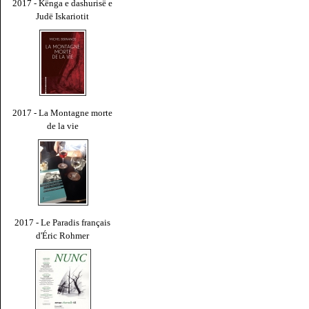
2017 - Kënga e dashurisë e
Judë Iskariotit
2017 - La Montagne morte
de la vie
2017 - Le Paradis français
d'Éric Rohmer