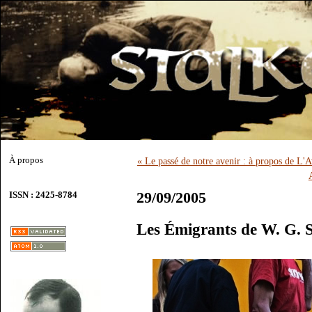
À propos
« Le passé de notre avenir : à propos de L'A
29/09/2005
ISSN : 2425-8784
Les Émigrants de W. G. 