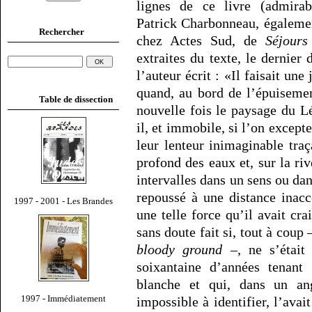
lignes de ce livre (admirabl
Patrick Charbonneau, égaleme
Rechercher
chez Actes Sud, de
Séjour
extraites du texte, le dernier
l’auteur écrit : «Il faisait un
quand, au bord de l’épuisemen
Table de dissection
nouvelle fois le paysage du 
il, et immobile, si l’on except
leur lenteur inimaginable traç
profond des eaux et, sur la riv
intervalles dans un sens ou dan
repoussé à une distance inacce
1997 - 2001 - Les Brandes
une telle force qu’il avait crai
sans doute fait si, tout à coup
bloody ground
–, ne s’était
soixantaine d’années tenant
blanche et qui, dans un ang
1997 - Immédiatement
impossible à identifier, l’avai