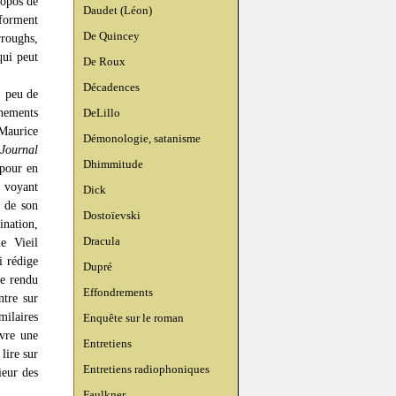
ropos de
Daudet (Léon)
 forment
De Quincey
roughs,
ui peut
De Roux
Décadences
, peu de
énements
DeLillo
 Maurice
Démonologie, satanisme
Journal
Dhimmitude
 pour en
n voyant
Dick
 de son
Dostoïevski
ination,
Dracula
e Vieil
i rédige
Dupré
te rendu
Effondrements
ntre sur
milaires
Enquête sur le roman
ivre une
Entretiens
lire sur
Entretiens radiophoniques
ieur des
Faulkner