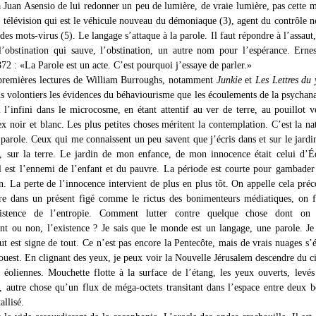
 Juan Asensio de lui redonner un peu de lumière, de vraie lumière, pas cette 
a télévision qui est le véhicule nouveau du démoniaque (3), agent du contrôle n
des mots-virus (5). Le langage s’attaque à la parole. Il faut répondre à l’assaut,
 l’obstination qui sauve, l’obstination, un autre nom pour l’espérance. Erne
72 : «La Parole est un acte. C’est pourquoi j’essaye de parler.»
premières lectures de William Burroughs, notamment
Junkie
et
Les Lettres du
us volontiers les évidences du béhaviourisme que les écoulements de la psychana
i l’infini dans le microcosme, en étant attentif au ver de terre, au pouillot v
lex noir et blanc. Les plus petites choses méritent la contemplation. C’est la na
parole. Ceux qui me connaissent un peu savent que j’écris dans et sur le jardi
e, sur la terre. Le jardin de mon enfance, de mon innocence était celui d’
 est l’ennemi de l’enfant et du pauvre. La période est courte pour gambader
n. La perte de l’innocence intervient de plus en plus tôt. On appelle cela préc
re dans un présent figé comme le rictus des bonimenteurs médiatiques, on f
xistence de l’entropie. Comment lutter contre quelque chose dont on 
nt ou non, l’existence ? Je sais que le monde est un langage, une parole. Je
ut est signe de tout. Ce n’est pas encore la Pentecôte, mais de vrais nuages s’é
ouest. En clignant des yeux, je peux voir la Nouvelle Jérusalem descendre du ci
s éoliennes. Mouchette flotte à la surface de l’étang, les yeux ouverts, levés
 autre chose qu’un flux de méga-octets transitant dans l’espace entre deux b
allisé.