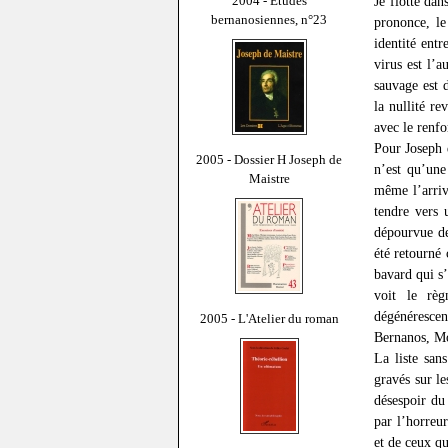
2004 - Études
Je flotte dan
bernanosiennes, n°23
prononce, le
identité entr
virus est l’
sauvage est d
la nullité r
avec le renfo
Pour Joseph 
2005 - Dossier H Joseph de
n’est qu’une
Maistre
même l’arrivé
tendre vers 
dépourvue de 
été retourné
bavard qui s
voit le règ
dégénérescen
2005 - L'Atelier du roman
Bernanos, Mo
La liste san
gravés sur le
désespoir du 
par l’horreu
et de ceux qu