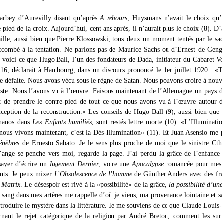
arbey d’Aurevilly disant qu’après
A rebours
, Huysmans n’avait le choix qu’
e pied de la croix. Aujourd’hui, cent ans après, il n’aurait plus le choix (8). D’a
ille, aussi bien que Pierre Klossowski, tous deux un moment tentés par le sa
ccombé à la tentation. Ne parlons pas de Maurice Sachs ou d’Ernest de Gen
 voici ce que Hugo Ball, l’un des fondateurs de Dada, initiateur du Cabaret Vo
16, déclarait à Hambourg, dans un discours prononcé le 1er juillet 1920 : «T
re défaite. Nous avons vécu sous le règne de Satan. Nous pouvons croire à nou
ste. Nous l’avons vu à l’œuvre. Faisons maintenant de l’Allemagne un pays 
it de prendre le contre-pied de tout ce que nous avons vu à l’œuvre autour 
ception de la reconstruction.» Les conseils de Hugo Ball (9), aussi bien que
nanos dans
Les Enfants humiliés
, sont restés lettre morte (10). «L’Illuminatio
 nous vivons maintenant, c’est la Dés-Illumination» (11). Et Juan Asensio me 
énèbres
de Ernesto Sabato. Je le sens plus proche de moi que le sinistre Ct
’ange se penche vers moi, regarde la page. J’ai perdu la grâce de l’enfance
sayer d’écrire un
Jugement Dernier
, voire une
Apocalypse
romancée pour mes 
fants. Je peux mixer
L’Obsolescence de l’homme
de Günther Anders avec des fr
e
Matrix
. Le désespoir est rivé à la «possibilité» de la grâce,
la possibilité d’une
 sang dans mes artères me rappelle d’où je viens, ma provenance lointaine et sa
introduire le mystère dans la littérature. Je me souviens de ce que Claude Loui
ernant le rejet catégorique de la religion par André Breton, comment les surr