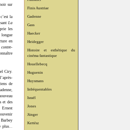
noir sur
Finis Austriae
Gadenne
c’est la
isant
La
Gass
prie les
Haecker
e longue
cture en
Heidegger
 contre-
Histoire et esthétique du
onnaître
cinéma fantastique
Houellebecq
el Ciry.
Huguenin
l’après-
Huysmans
ciens de
Infréquentables
Gadenne,
 nouveau
Israël
s et des
Jones
. Ernest
souvenir
Jünger
, Barbey
Kertész
 plus...