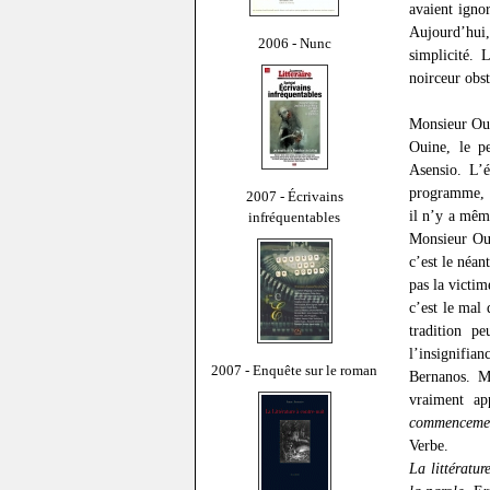
avaient igno
Aujourd’hui
2006 - Nunc
simplicité.
noirceur obs
Monsieur Oui
Ouine, le p
Asensio. L’
programme, 
2007 - Écrivains
il n’y a mêm
infréquentables
Monsieur Oui
c’est le néa
pas la victim
c’est le mal 
tradition pe
l’insignifia
2007 - Enquête sur le roman
Bernanos. Mo
vraiment ap
commencement
Verbe.
La littératur