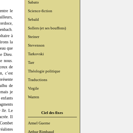
Sabato
entre le
Science-fiction
illeurs,
Sebald
cerdoce,
Sollers (et ses bouffons)
genbach.
ltaire à
Steiner
irons la
Stevenson
veau que
Tarkovski
de Dieu.
de nous.
Tarr
 ceux de
Théologie politique
n, c’est
présente
Traductions
hulhu de
Virgile
 mais je
Warren
enfants
agments
 île
. Le
Ciel des fixes
crée. Il
s-Combet
Armel Guerne
éalistes
Arthur Rimbaud