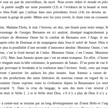
ré tout un pan du merveilleux, du sacré.
Nous avons réduit le monde en pièc
,
la parole souffle sur notre poussière
(13) et l’évidence de la beauté se tient
 Le
bleu-Trakl
que j’utilisai dans mes précédents livres (14) est devenu un 
truant la gorge du poète. Même avec les yeux crevés, le chant reste un croassem
ne, Madame Ebola, le mal, l’horreur, un duo, une litanie pour notre temps. 
ersonnage de Georges Bernanos est ici analysé, disséqué magistralement p
écriture de
Monsieur Ouine
fut le combat de Bernanos avec l’Ange, le se
après celui de Donissan et du maquignon dans
Sous le soleil de Satan
. Dieu e
e plus la possibilité d’une seconde d’innocence absolue. Monsieur Ouine, c’est
ne, c’est le froid éternel de l’enfer. Monsieur Ouine, c’est l’ennui. Monsieu
nt (15). Mais Juan Asensio ajoute que c’est un néant trompeur. En effet, «l’hom
e résignée mais la bête volontaire, le partenaire de Satan». D’un point de vue lit
qui provoque le brouhaha et la confusion dans l’écriture. Seuls, ceux qui respe
uvent s’autoriser les audaces les plus inouïes. Juan Asensio a raison de 
nce des productions des nains littéraires du nouveau roman en regard du r
nsieur Ouine exprime toute la civilisation depuis la Renaissance (ce term
proprié ?). Dans la crise du langage, le sens des mots s’est inversé 
 était le Verbe [...] et le Verbe était Dieu
, s’il n’y a plus de Dieu il n’y a
e à contre-nuit
se termine par un long développement sur
Ernest Hello et l’ur