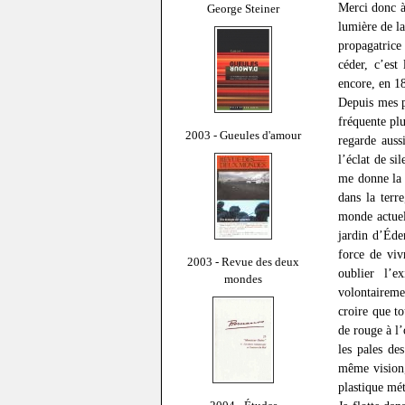
Merci donc à
George Steiner
lumière de l
propagatrice 
céder, c’est
encore, en 18
Depuis mes 
fréquente pl
2003 - Gueules d'amour
regarde auss
l’éclat de si
me donne la 
dans la terr
monde actuel
jardin d’Éde
force de viv
2003 - Revue des deux
oublier l’e
mondes
volontaireme
croire que to
de rouge à l’
les pales de
même vision,
plastique mét