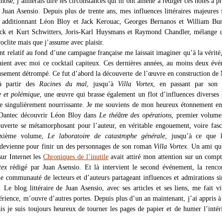
hose, j’aimerais dire les circonstances qui m’ont amené à rédiger ces notes à p
 Juan Asensio. Depuis plus de trente ans, mes influences littéraires majeures
 additionnant Léon Bloy et Jack Kerouac, Georges Bernanos et William Bur
ck et Kurt Schwitters, Joris-Karl Huysmans et Raymond Chandler, mélange q
roclite mais que j’assume avec plaisir.
t relatif au fond d’une campagne française me laissait imaginer qu’à la vérité
aient avec moi ce cocktail capiteux. Ces dernières années, au moins deux év
sement détrompé. Ce fut d’abord la découverte de l’œuvre en construction de
à partir des
Racines du mal
, jusqu’à
Villa Vortex
, en passant par son
 et polémique
, une œuvre qui brasse également un flot d’influences diverses
te singulièrement nourrissante. Je me souviens de mon heureux étonnement e
Dantec découvrir Léon Bloy dans
Le théâtre des opérations
, premier volume
ouverte se métamorphosant pour l’auteur, en véritable engouement, voire fasc
uxième volume,
Le laboratoire de catastrophe générale
, jusqu’à ce que l
devienne pour finir un des personnages de son roman
Villa Vortex
. Un ami qu
sur Internet les
Chroniques de l’inutile
avait attiré mon attention sur un comp
tex
rédigé par Juan Asensio. Et là intervient le second événement, la renco
ne communauté de lecteurs et d’auteurs partageant influences et admirations si
 Le blog littéraire de Juan Asensio, avec ses articles et ses liens, me fait v
rience, m’ouvre d’autres portes. Depuis plus d’un an maintenant, j’ai appris à 
is je suis toujours heureux de tourner les pages de papier et de humer l’intér