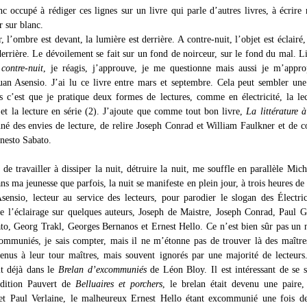
c occupé à rédiger ces lignes sur un livre qui parle d’autres livres, à écrire 
r sur blanc.
, l’ombre est devant, la lumière est derrière. A contre-nuit, l’objet est éclairé, 
derrière. Le dévoilement se fait sur un fond de noirceur, sur le fond du mal. L
 contre-nuit
, je réagis, j’approuve, je me questionne mais aussi je m’appro
uan Asensio. J’ai lu ce livre entre mars et septembre. Cela peut sembler un
s c’est que je pratique deux formes de lectures, comme en électricité, la le
) et la lecture en série (2). J’ajoute que comme tout bon livre,
La littérature à
é des envies de lecture, de relire Joseph Conrad et William Faulkner et de c
nesto Sabato.
 de travailler à dissiper la nuit, détruire la nuit, me souffle en parallèle Mich
ans ma jeunesse que parfois, la nuit se manifeste en plein jour, à trois heures de 
sensio, lecteur au service des lecteurs, pour parodier le slogan des Électri
ge l’éclairage sur quelques auteurs, Joseph de Maistre, Joseph Conrad, Paul 
to, Georg Trakl, Georges Bernanos et Ernest Hello. Ce n’est bien sûr pas un
ommuniés, je sais compter, mais il ne m’étonne pas de trouver là des maître
venus à leur tour maîtres, mais souvent ignorés par une majorité de lecteurs
it déjà dans le
Brelan d’excommuniés
de Léon Bloy. Il est intéressant de se 
édition Pauvert de
Belluaires et porchers
, le brelan était devenu une paire
et Paul Verlaine, le malheureux Ernest Hello étant excommunié une fois de