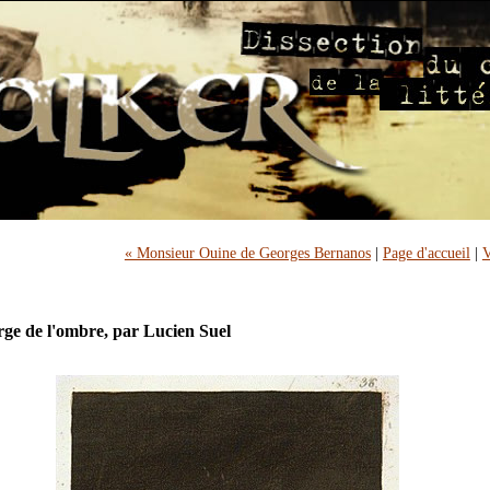
« Monsieur Ouine de Georges Bernanos
|
Page d'accueil
|
V
rge de l'ombre, par Lucien Suel