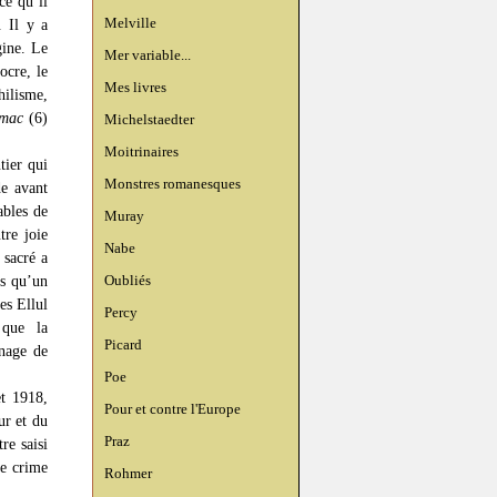
ce qu’il
Melville
. Il y a
gine. Le
Mer variable...
ocre, le
Mes livres
hilisme,
omac
(6)
Michelstaedter
Moitrinaires
tier qui
Monstres romanesques
de avant
ables de
Muray
tre joie
Nabe
 sacré a
Oubliés
us qu’un
es Ellul
Percy
 que la
Picard
nnage de
Poe
et 1918,
Pour et contre l'Europe
ur et du
Praz
re saisi
ce crime
Rohmer