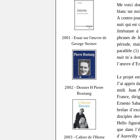
Me voici don
blanc sur noi
A contre-jour
nuit qui est 
littérature à
phrases de J
2001 - Essai sur l'œuvre de
George Steiner
période, mai
parallèle (1
nuit
m’a donn
l’œuvre d’Er
Le projet est
J’ai appris d
2002 - Dossier H Pierre
midi. Juan A
Boutang
France, diri
Ernesto Saba
brelan d’exc
disciples de
Hello figura
que dans l’
d’Aurevilly 
2003 - Cahier de l'Herne