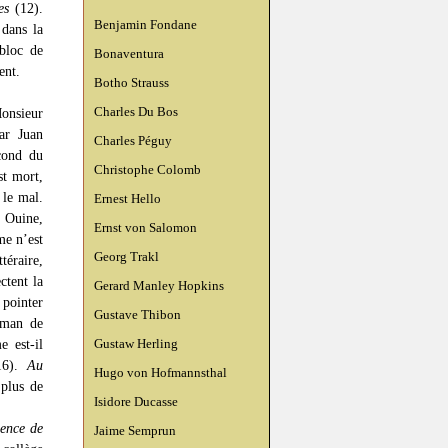
es
(12).
Benjamin Fondane
 dans la
bloc de
Bonaventura
ent.
Botho Strauss
Charles Du Bos
Monsieur
ar Juan
Charles Péguy
cond du
Christophe Colomb
st mort,
 le mal.
Ernest Hello
r Ouine,
Ernst von Salomon
me n’est
Georg Trakl
téraire,
ctent la
Gerard Manley Hopkins
pointer
Gustave Thibon
oman de
Gustaw Herling
e est-il
(16).
Au
Hugo von Hofmannsthal
 plus de
Isidore Ducasse
gence de
Jaime Semprun