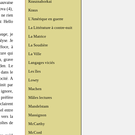
Krasznahorkai
mauvaise
ova (4),
Kraus
 ne rien
L'Amérique en guerre
st Hello
La Littérature à contre-nuit
 yage
, je
La Matrice
lyse. Je
La Soudière
éloce, à
ture qui
La Ville
n, grave
Langages viciés
Éden. Le
Les îles
 dans le
ocité. A
Lowry
init par
Machen
ignore,
 préfère
Mâles lectures
clairent
Mandelstam
el entre
Massignon
 vers la
oîtes de
McCarthy
McCord