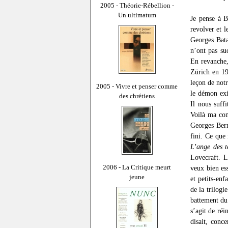
2005 - Théorie-Rébellion -
Un ultimatum
Je pense à B
revolver et l
Georges Bata
n’ont pas su
En revanche,
Zürich en 19
leçon de not
2005 - Vivre et penser comme
le démon exi
des chrétiens
Il nous suff
Voilà ma con
Georges Ber
fini. Ce que
L’ange des t
Lovecraft. L
2006 - La Critique meurt
veux bien es
jeune
et petits-en
de la trilogi
battement du
s’agit de ré
disait, conc