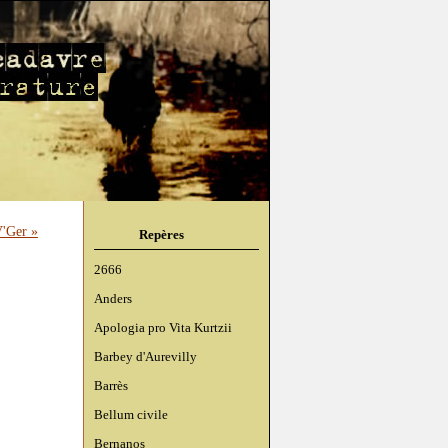
'Ger »
Repères
2666
Anders
Apologia pro Vita Kurtzii
Barbey d'Aurevilly
Barrès
Bellum civile
Bernanos