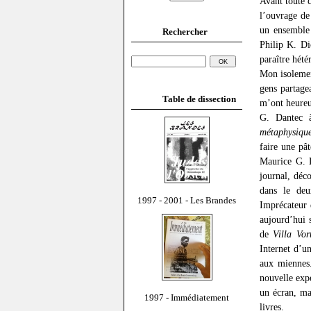
Avant toute c
l’ouvrage de
un ensemble
Rechercher
Philip K. Di
paraître hété
Mon isolemen
gens partage
Table de dissection
m’ont heureu
G. Dantec 
métaphysique
faire une pâ
Maurice G. 
journal, déc
dans le de
1997 - 2001 - Les Brandes
Imprécateur 
aujourd’hui 
de
Villa Vor
Internet d’u
aux miennes.
nouvelle expé
un écran, ma
1997 - Immédiatement
livres.