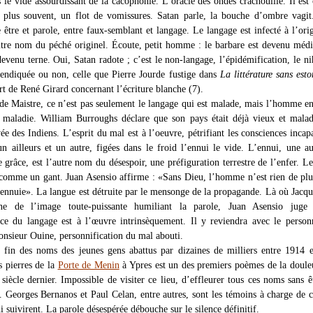
s le vide assourdissant de la cacophonie. L’oracle des ondes crachouille. Il est 
 plus souvent, un flot de vomissures. Satan parle, la bouche d’ombre vagit
e être et parole, entre faux-semblant et langage. Le langage est infecté à l’ori
autre nom du péché originel. Écoute, petit homme : le barbare est devenu médi
evenu terne. Oui, Satan radote ; c’est le non-langage, l’épidémification, le ni
evendiquée ou non, celle que Pierre Jourde fustige dans
La littérature sans est
rt de René Girard concernant l’écriture blanche (7).
de Maistre, ce n’est pas seulement le langage qui est malade, mais l’homme en
 maladie. William Burroughs déclare que son pays était déjà vieux et mala
e des Indiens. L’esprit du mal est à l’oeuvre, pétrifiant les consciences incap
un ailleurs et un autre, figées dans le froid l’ennui le vide. L’ennui, une au
grâce, est l’autre nom du désespoir, une préfiguration terrestre de l’enfer. Le
 comme un gant. Juan Asensio affirme : «Sans Dieu, l’homme n’est rien de pl
’ennuie». La langue est détruite par le mensonge de la propagande. Là où Jacqu
ne de l’image toute-puissante humiliant la parole, Juan Asensio juge
ce du langage est à l’œuvre intrinsèquement. Il y reviendra avec le perso
nsieur Ouine, personnification du mal abouti.
s fin des noms des jeunes gens abattus par dizaines de milliers entre 1914 
s pierres de la
Porte de Menin
à Ypres est un des premiers poèmes de la doule
siècle dernier. Impossible de visiter ce lieu, d’effleurer tous ces noms sans êt
r. Georges Bernanos et Paul Celan, entre autres, sont les témoins à charge de 
i suivirent. La parole désespérée débouche sur le silence définitif.