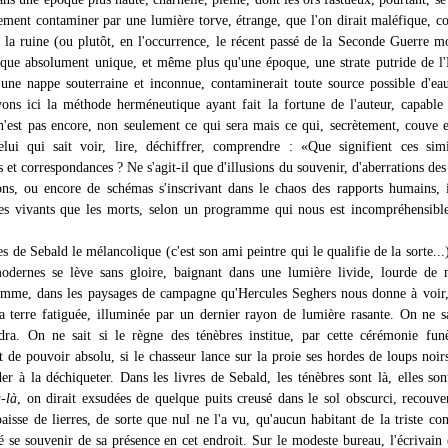
ement contaminer par une lumière torve, étrange, que l'on dirait maléfique, 
e la ruine (ou plutôt, en l'occurrence, le récent passé de la Seconde Guerre m
oque absolument unique, et même plus qu'une époque, une strate putride de l'
ne nappe souterraine et inconnue, contaminerait toute source possible d'eau
ons ici la méthode herméneutique ayant fait la fortune de l'auteur, capable 
n'est pas encore, non seulement ce qui sera mais ce qui, secrètement, couve e
lui qui sait voir, lire, déchiffrer, comprendre : «Que signifient ces simi
et correspondances ? Ne s'agit-il que d'illusions du souvenir, d'aberrations des
ions, ou encore de schémas s'inscrivant dans le chaos des rapports humains, 
les vivants que les morts, selon un programme qui nous est incompréhensibl
es de Sebald le mélancolique (c'est son ami peintre qui le qualifie de la sorte...)
odernes se lève sans gloire, baignant dans une lumière livide, lourde de 
mme, dans les paysages de campagne qu'Hercules Seghers nous donne à voir,
la terre fatiguée, illuminée par un dernier rayon de lumière rasante. On ne sa
ndra. On ne sait si le règne des ténèbres institue, par cette cérémonie fun
t de pouvoir absolu, si le chasseur lance sur la proie ses hordes de loups noir
der à la déchiqueter. Dans les livres de Sebald, les ténèbres sont là, elles s
-là
, on dirait exsudées de quelque puits creusé dans le sol obscurci, recouve
aisse de lierres, de sorte que nul ne l'a vu, qu'aucun habitant de la triste con
se souvenir de sa présence en cet endroit. Sur le modeste bureau, l'écrivain