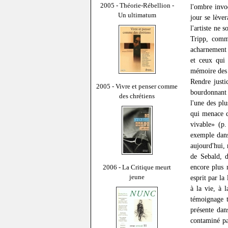
2005 - Théorie-Rébellion -
l'ombre invo
Un ultimatum
jour se lèver
l'artiste ne 
Tripp, comm
acharnement v
et ceux qui 
mémoire des
Rendre justi
2005 - Vivre et penser comme
bourdonnant 
des chrétiens
l'une des plu
qui menace d
vivable» (p.
exemple dans
aujourd'hui, 
de Sebald, d
encore plus 
2006 - La Critique meurt
jeune
esprit par la
à la vie, à 
témoignage t
présente dan
contaminé pa