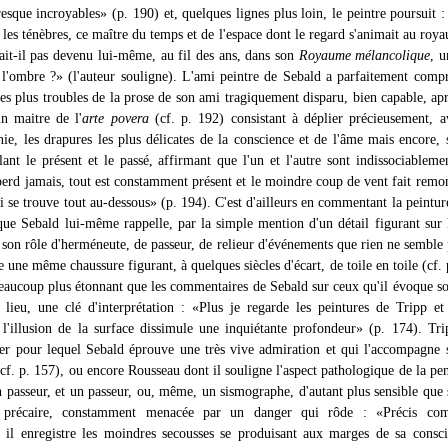
resque incroyables» (p. 190) et, quelques lignes plus loin, le peintre poursuit
 les ténèbres, ce maître du temps et de l'espace dont le regard s'animait au roy
ait-il pas devenu lui-même, au fil des ans, dans son
Royaume mélancolique
, u
 l'ombre ?» (l'auteur souligne). L'ami peintre de Sebald a parfaitement compr
les plus troubles de la prose de son ami tragiquement disparu, bien capable, apr
n maitre de l'
arte povera
(cf. p. 192) consistant à déplier précieusement, 
nie, les drapures les plus délicates de la conscience et de l'âme mais encore, 
ant le présent et le passé, affirmant que l'un et l'autre sont indissociablemen
perd jamais, tout est constamment présent et le moindre coup de vent fait remon
i se trouve tout au-dessous» (p. 194). C'est d'ailleurs en commentant la peintur
que Sebald lui-même rappelle, par la simple mention d'un détail figurant sur l
é son rôle d'herméneute, de passeur, de relieur d'événements que rien ne semble
 une même chaussure figurant, à quelques siècles d'écart, de toile en toile (cf. 
 beaucoup plus étonnant que les commentaires de Sebald sur ceux qu'il évoque so
 lieu, une clé d'interprétation : «Plus je regarde les peintures de Tripp et
 l'illusion de la surface dissimule une inquiétante profondeur» (p. 174). Tri
 pour lequel Sebald éprouve une très vive admiration et qui l'accompagne 
cf. p. 157), ou encore Rousseau dont il souligne l'aspect pathologique de la pen
n passeur, et un passeur, ou, même, un sismographe, d'autant plus sensible que 
t précaire, constamment menacée par un danger qui rôde : «Précis c
 il enregistre les moindres secousses se produisant aux marges de sa consci