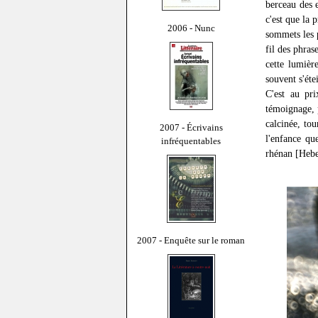
berceau des 
c'est que la 
2006 - Nunc
sommets les p
fil des phras
cette lumièr
souvent s'éte
C'est au pri
témoignage, p
calcinée, tou
2007 - Écrivains
l'enfance qu
infréquentables
rhénan [Hebel
2007 - Enquête sur le roman