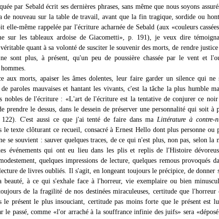
quée par Sebald écrit ses dernières phrases, sans même que nous soyons assuré
a de nouveau sur la table de travail, avant que la fin tragique, sordide ou hon
soit elle-même rappelée par l'écriture acharnée de Sebald (aux «couleurs cassées
e sur les tableaux ardoise de Giacometti», p. 191), je veux dire témoigna
éritable quant à sa volonté de susciter le souvenir des morts, de rendre justice 
ne sont plus, à présent, qu'un peu de poussière chassée par le vent et l'o
 hommes.
ce aux morts, apaiser les âmes dolentes, leur faire garder un silence qui ne 
de paroles mauvaises et hantant les vivants, c'est la tâche la plus humble ma
s nobles de l'écriture : «L'art de l'écriture est la tentative de conjurer ce noir 
e prendre le dessus, dans le dessein de préserver une personnalité qui soit à 
 122). C'est aussi ce que j'ai tenté de faire dans ma
Littérature à contre-n
 le texte clôturant ce recueil, consacré à Ernest Hello dont plus personne ou 
ne se souvient : sauver quelques traces, de ce qui n'est plus, non pas, selon la
es événements qui ont eu lieu dans les plis et replis de l'Histoire dévoreu
modestement, quelques impressions de lecture, quelques remous provoqués d
 lecture de livres oubliés. Il s'agit, en longeant toujours le précipice, de donner 
la beauté, à ce qui s'exhale face à l'horreur, vie exemplaire ou bien minuscu
oujours de la fragilité de nos destinées miraculeuses, certitude que l'horreur 
s le présent le plus insouciant, certitude pas moins forte que le présent est 
r le passé, comme «l'or arraché à la souffrance infinie des juifs» sera «déposé