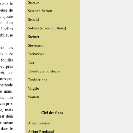
Sabato
s que le
teuse de
Science-fiction
, ajoute
Sebald
nt d'un
Sollers (et ses bouffons)
à celles
ublieuse
Steiner
Stevenson
soit pas
is aussi
Tarkovski
fouillis
Tarr
peu près
Théologie politique
uit
, par
presque,
Traductions
 méthode
Virgile
se mais,
Warren
ans mon
son prix
le, mais
Ciel des fixes
est déjà
lui-même
Armel Guerne
 dans le
Arthur Rimbaud