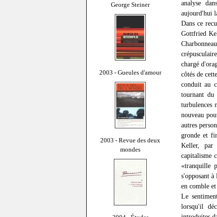
analyse dan
George Steiner
aujourd'hui l
Dans ce recu
Gottfried Ke
Charbonneau
crépusculair
chargé d'orag
2003 - Gueules d'amour
côtés de cett
conduit au c
tournant du s
turbulences 
nouveau pouv
autres person
gronde et fi
2003 - Revue des deux
Keller, par
mondes
capitalisme c
«tranquille
s'opposant à
en comble et 
Le sentiment
lorsqu'il dé
introduites d