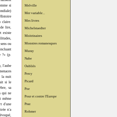
comme si
Melville
ondiale)
Mer variable...
Histoire
Mes livres
 claire.
de lire,
Michelstaedter
t existe
Moitrinaires
litudes,
Monstres romanesques
 sens ou
incluant
Muray
e ?» (p.
Nabe
, l'aube
Oubliés
menaces
Percy
 la nuit
Picard
it si le
èbre, sa
Poe
s qui ne
Pour et contre l'Europe
ont même
Praz
rt d'une
trée n'a
Rohmer
 évoqué,