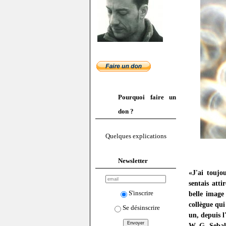
Pourquoi faire un
don ?
Quelques explications
Newsletter
«J'ai touj
sentais att
S'inscrire
belle image
collègue qui
Se désinscrire
un, depuis l
W. G. Seba