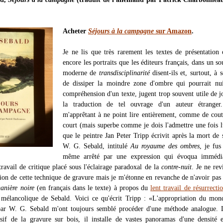
Acheter
Séjours à la campagne
sur Amazon
.
Je ne lis que très rarement les textes de présentation
encore les portraits que les éditeurs français, dans un so
moderne de
transdisciplinarité
disent-ils et, surtout, à s
de dissiper la moindre zone d'ombre qui pourrait nui
compréhension d'un texte, jugent trop souvent utile de j
la traduction de tel ouvrage d'un auteur étranger.
m'apprêtant à ne point lire entièrement, comme de cou
court (mais superbe comme je dois l'admettre une fois l
que le peintre Jan Peter Tripp écrivit après la mort de
W. G. Sebald, intitulé
Au royaume des ombres
, je fus
même arrêté par une expression qui évoqua immédi
ravail de critique placé sous l'éclairage paradoxal de la
contre-nuit
. Je ne rev
ition de cette technique de gravure mais je m'étonne en revanche de n'avoir pas
anière noire
(en français dans le texte) à propos du
lent travail de résurrecti
 mélancolique de Sebald. Voici ce qu'écrit Tripp : «L'appropriation du mon
 par W. G. Sebald m'ont toujours semblé procéder d'une méthode analogue. 
if de la gravure sur bois, il installe de vastes panoramas d'une densité 