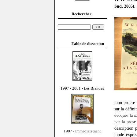
Sud, 2005).
Rechercher
Table de dissection
1997 - 2001 - Les Brandes
mon propre t
sur la défin
évoquer la
m
par la prose
description
1997 - Immédiatement
mode express