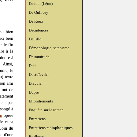
Daudet (Léon)
De Quincey
De Roux
Décadences
 ou bien
uci bien
DeLillo
eule fin
Démonologie, satanisme
re à la
Dhimmitude
oindre à
 Ainsi,
Dick
tume, le
Dostoïevski
u) texte
 son ami
Dracula
 tout de
Dupré
atement
Effondrements
iens pas
 songé à
Enquête sur le roman
on
opéré
Entretiens
de et sa
Entretiens radiophoniques
Loin du
et d'une
Faulkner