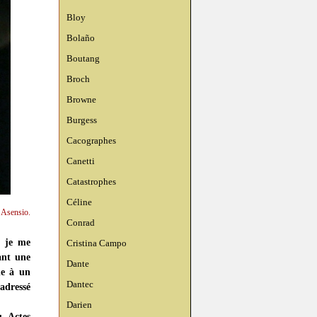
Bloy
Bolaño
Boutang
Broch
Browne
Burgess
Cacographes
Canetti
Catastrophes
Céline
n Asensio.
Conrad
i je me
Cristina Campo
ant une
Dante
ne à un
Dantec
 adressé
Darien
, Actes