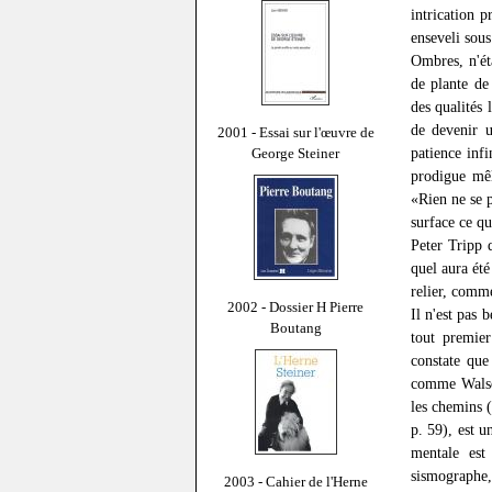
intrication p
enseveli sous
Ombres, n'ét
de plante de
des qualités 
de devenir u
2001 - Essai sur l'œuvre de
patience infi
George Steiner
prodigue mêl
«Rien ne se 
surface ce qu
Peter Tripp 
quel aura ét
relier, comme
2002 - Dossier H Pierre
Il n'est pas
Boutang
tout premier
constate que
comme Walser
les chemins (
p. 59), est u
mentale es
sismographe,
2003 - Cahier de l'Herne