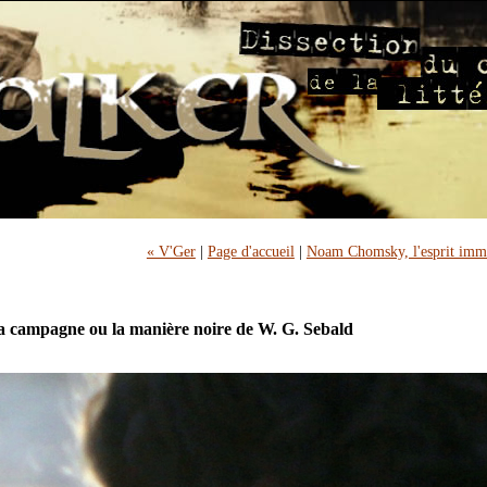
« V'Ger
|
Page d'accueil
|
Noam Chomsky, l'esprit imm
la campagne ou la manière noire de W. G. Sebald