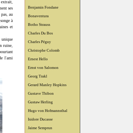
extrait,
Benjamin Fondane
ment ses
 pas, au
Bonaventura
 songe à
Botho Strauss
aines et
Charles Du Bos
 unique
Charles Péguy
n ruine,
Christophe Colomb
pourtant
de l'ami
Ernest Hello
Ernst von Salomon
Georg Trakl
Gerard Manley Hopkins
Gustave Thibon
Gustaw Herling
Hugo von Hofmannsthal
Isidore Ducasse
Jaime Semprun