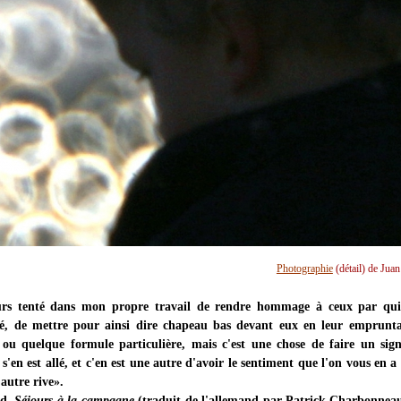
Photographie
(détail) de Jua
ours tenté dans mon propre travail de rendre hommage à ceux par qu
iré, de mettre pour ainsi dire chapeau bas devant eux en leur emprunt
 ou quelque formule particulière, mais c'est une chose de faire un sig
 s'en est allé, et c'en est une autre d'avoir le sentiment que l'on vous en a
'autre rive».
ld,
Séjours à la campagne
(traduit de l'allemand par Patrick Charbonneau