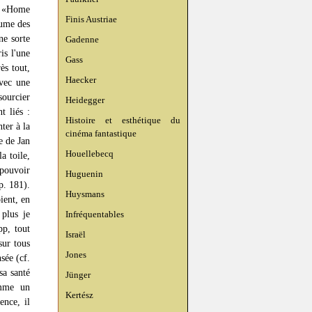
 : «Home
Finis Austriae
aume des
ne sorte
Gadenne
is l'une
Gass
ès tout,
Haecker
avec une
sourcier
Heidegger
t liés :
Histoire et esthétique du
ter à la
cinéma fantastique
e de Jan
Houellebecq
a toile,
 pouvoir
Huguenin
p. 181).
Huysmans
ient, en
 plus je
Infréquentables
pp, tout
Israël
sur tous
Jones
sée (cf.
sa santé
Jünger
omme un
Kertész
ence, il