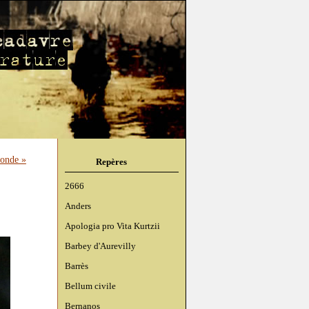
onde »
Repères
2666
Anders
Apologia pro Vita Kurtzii
Barbey d'Aurevilly
Barrès
Bellum civile
Bernanos