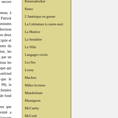
Krasznahorkai
 encore
Kraus
sseau, à
L'Amérique en guerre
 Patrick
stinées
La Littérature à contre-nuit
 horizon
La Matrice
des deux
La Soudière
ipite et
ents du
La Ville
ion, les
Langages viciés
s par un
Les îles
tous les
oque qui
Lowry
ottfried
Machen
 que le
 99), la
Mâles lectures
chimère
Mandelstam
 de fond
Massignon
ieux que
McCarthy
ernité a
McCord
laissent