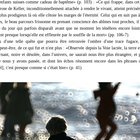
enfants suisses comme cadeau de baptême» (p. 103) : «Ce qui frappe, dans cet 
prose de Keller, inconditionnellement attachée à rendre le vivant, atteint précisé
lus prodigieux là où elle côtoie les marges de l'éternité. Celui qui en suit pas à
es, le beau parcours frissonne en prenant conscience des abîmes tout proches, il
e du jour qui parfois disparaît avant que ne montent les ténèbres encore loint
int presque lorsqu'elle est effleurée par le souffle de la mort» (pp. 106-7).
x d'une telle quête que pourra être retrouvée l'ombre d'une trace fugace,
eut-être, de ce qui fut et n'est plus : «Observée depuis la Voie lactée, la terre e
rnant, noire et désolée, dans l'univers, ne saurait nous être plus étrangère, et 
e nous y avons passée, et dont les échos résonnent encore dans les phrases 
], c'est presque comme si c'était hier» (p. 41).