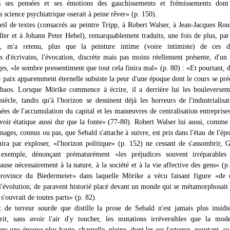
s ses pensées et ses émotions des gauchissements et frémissements dont
a science psychiatrique oserait à peine rêver» (p. 150).
eil de textes (consacrés au peintre Tripp, à Robert Walser, à Jean-Jacques Rou
ller et à Johann Peter Hebel), remarquablement traduits, une fois de plus, par
, m'a retenu, plus que la peinture intime (voire intimiste) de ces de
es d'écrivains, l'évocation, discrète mais pas moins réellement présente, d'un
es, «le sombre pressentiment que tout cela finira mal» (p. 80) : «Et pourtant, 
e paix apparemment éternelle subsiste la peur d'une époque dont le cours se préc
haos. Lorsque Mörike commence à écrire, il a derrière lui les bouleversem
iècle, tandis qu'à l'horizon se dessinent déjà les horreurs de l'industrialisat
nées de l'accumulation du capital et les manœuvres de centralisation entreprise
oir étatique aussi dur que la fonte» (77-80). Robert Walser lui aussi, comme 
nages, connus ou pas, que Sebald s'attache à suivre, est pris dans l'étau de l'ép
nira par exploser, «l'horizon politique» (p. 152) ne cessant de s'assombrir, G
 exemple, dénonçant prématurément «les préjudices souvent irréparables
ause nécessairement à la nature, à la société et à la vie affective des gens» (p.
 province du Biedermeier» dans laquelle Mörike a vécu faisant figure «de 
 l'évolution, de paravent historié placé devant un monde qui se métamorphosait
s'ouvrait de toutes parts» (p. 82).
 de terreur sourde que distille la prose de Sebald n'est jamais plus insid
crit, sans avoir l'air d'y toucher, les mutations irréversibles que la mod
ans une époque plus haute, charnelle, pleine, dont les ors fastueux, pourtant, se 