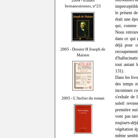
2004 - Études
bernanosiennes, n°23
imperceptibl
le présent d
était une ép
qui, comme u
Nous retrouv
dans ce qui 
déjà pour ce
2005 - Dossier H Joseph de
recoupements 
Maistre
d'hallucinat
tout autant 
131).
Dans les livr
des temps m
inconnues co
s'exhale de 
2005 - L'Atelier du roman
soleil revie
première nui
vont pas tar
toujours-déjà
végétation ép
même semblé 