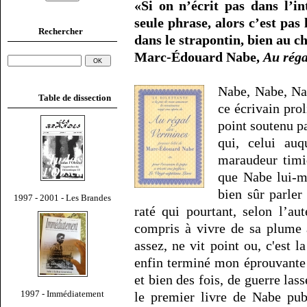
«Si on n’écrit pas dans l’i
seule phrase, alors c’est pas 
Rechercher
dans le strapontin, bien au 
Marc-Édouard Nabe,
Au réga
Nabe, Nabe, Na
Table de dissection
ce écrivain prol
point soutenu pa
qui, celui auq
maraudeur timi
que Nabe lui-m
bien sûr parle
1997 - 2001 - Les Brandes
raté qui pourtant, selon l’aut
compris à vivre de sa plume a
assez, ne vit point ou, c'est 
enfin terminé mon éprouvante
et bien des fois, de guerre la
1997 - Immédiatement
le premier livre de Nabe pub