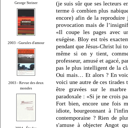
(je suis sûr que ses lecteurs 
George Steiner
terme ô combien plus nabique
encore) afin de la reproduire 
provocation mais de l’insigni
«Il coupe les pages avec u
exégèse. Bloy est très exacte
2003 - Gueules d'amour
pendant que Jésus-Christ lui t
même si on y tient, comme 
professeur, amusé et agacé, par
pas le plus intelligent de la c
Oui mais… Et alors ? En voic
voici une autre de ces tirade
2003 - Revue des deux
mondes
être gravées sur le marbre
paradoxale : «Si je ne crois pa
Fort bien, encore une fois 
idiote, bourgeonnant à l'inf
contemporaine ? Rien de plu
s'amuse à objecter Angot qu