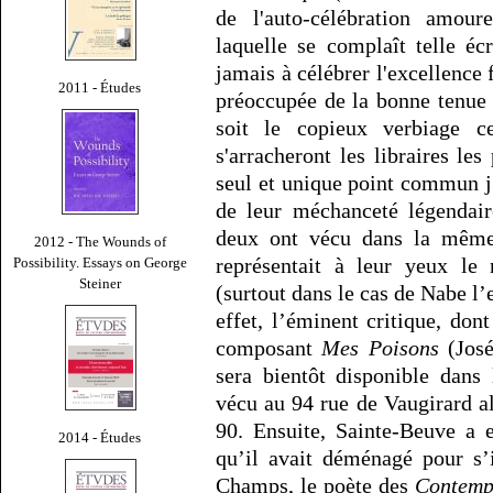
de l'auto-célébration amou
laquelle se complaît telle é
jamais à célébrer l'excellence
2011 - Études
préoccupée de la bonne tenue d
soit le copieux verbiage c
s'arracheront les libraires les
seul et unique point commun j’
de leur méchanceté légendair
deux ont vécu dans la même 
2012 - The Wounds of
représentait à leur yeux l
Possibility. Essays on George
Steiner
(surtout dans le cas de Nabe l’
effet, l’éminent critique, dont
composant
Mes Poisons
(José
sera bientôt disponible dans 
vécu au 94 rue de Vaugirard 
90. Ensuite, Sainte-Beuve a e
2014 - Études
qu’il avait déménagé pour s’
Champs, le poète des
Contemp