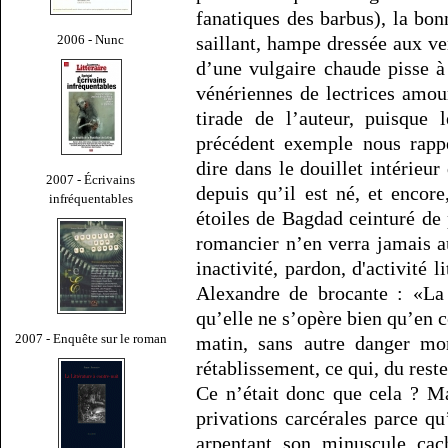
fanatiques des barbus), la bon
2006 - Nunc
saillant, hampe dressée aux v
d’une vulgaire chaude pisse à 
vénériennes de lectrices amou
tirade de l’auteur, puisque 
précédent exemple nous rappe
dire dans le douillet intérieu
2007 - Écrivains
depuis qu’il est né, et encore
infréquentables
étoiles de Bagdad ceinturé de 
romancier n’en verra jamais a
inactivité, pardon, d'activité li
Alexandre de brocante : «La 
qu’elle ne s’opère bien qu’en c
2007 - Enquête sur le roman
matin, sans autre danger mo
rétablissement, ce qui, du reste
Ce n’était donc que cela ? M
privations carcérales parce qu
arpentant son minuscule cac