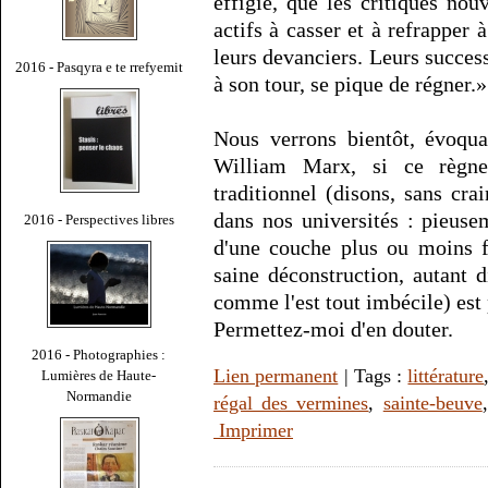
effigie, que les critiques no
actifs à casser et à refrapper 
leurs devanciers. Leurs success
2016 - Pasqyra e te rrefyemit
à son tour, se pique de régner.»
Nous verrons bientôt, évoqua
William Marx, si ce règn
traditionnel (disons, sans cr
dans nos universités : pieuse
2016 - Perspectives libres
d'une couche plus ou moins f
saine déconstruction, autant 
comme l'est tout imbécile) est 
Permettez-moi d'en douter.
2016 - Photographies :
Lien permanent
| Tags :
littérature
Lumières de Haute-
Normandie
régal des vermines
,
sainte-beuve
Imprimer