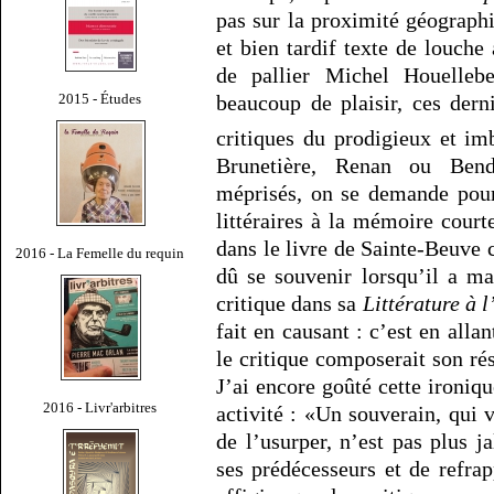
pas sur la proximité géograph
et bien tardif texte de louche
de pallier Michel Houelleb
2015 - Études
beaucoup de plaisir, ces dern
critiques du prodigieux et i
Brunetière, Renan ou Ben
méprisés, on se demande pourq
littéraires à la mémoire courte
dans le livre de Sainte-Beuve 
2016 - La Femelle du requin
dû se souvenir lorsqu’il a m
critique dans sa
Littérature à 
fait en causant : c’est en alla
le critique composerait son rés
J’ai encore goûté cette ironiqu
2016 - Livr'arbitres
activité : «Un souverain, qui v
de l’usurper, n’est pas plus 
ses prédécesseurs et de refra