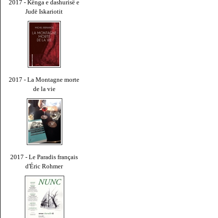
2017 - Kënga e dashurisë e
Judë Iskariotit
2017 - La Montagne morte
de la vie
2017 - Le Paradis français
d'Éric Rohmer