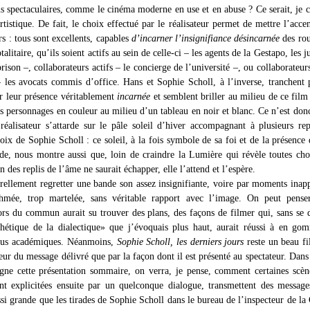
s spectaculaires, comme le cinéma moderne en use et en abuse ? Ce serait, je c
rtistique. De fait, le choix effectué par le réalisateur permet de mettre l’accen
rs : tous sont excellents, capables
d’incarner l’insignifiance désincarnée
des rou
alitaire, qu’ils soient actifs au sein de celle-ci – les agents de la Gestapo, les j
rison –, collaborateurs actifs – le concierge de l’université –, ou collaborateurs
– les avocats commis d’office. Hans et Sophie Scholl, à l’inverse, tranchent 
r leur présence véritablement
incarnée
et semblent briller au milieu de ce fi
es personnages en couleur au milieu d’un tableau en noir et blanc. Ce n’est don
 réalisateur s’attarde sur le pâle soleil d’hiver accompagnant à plusieurs rep
oix de Sophie Scholl : ce soleil, à la fois symbole de sa foi et de la présence
e, nous montre aussi que, loin de craindre la Lumière qui révèle toutes cho
n des replis de l’âme ne saurait échapper, elle l’attend et l’espère.
rellement regretter une bande son assez insignifiante, voire par moments inap
thmée, trop martelée, sans véritable rapport avec l’image. On peut pense
hors du commun aurait su trouver des plans, des façons de filmer qui, sans se 
thétique de la dialectique» que j’évoquais plus haut, aurait réussi à en go
plus académiques. Néanmoins,
Sophie Scholl, les derniers jours
reste un beau fi
eur du message délivré que par la façon dont il est présenté au spectateur. Dans 
ne cette présentation sommaire, on verra, je pense, comment certaines scèn
ent explicitées ensuite par un quelconque dialogue, transmettent des messag
si grande que les tirades de Sophie Scholl dans le bureau de l’inspecteur de la