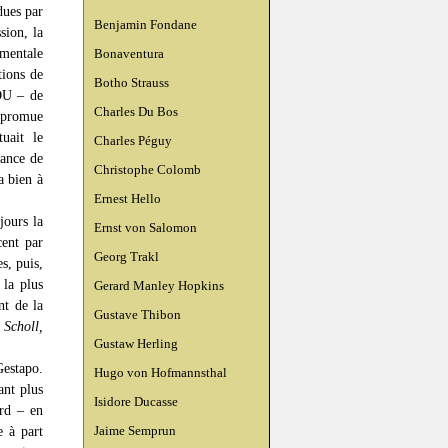
dues par
Benjamin Fondane
sion, la
amentale
Bonaventura
tions de
Botho Strauss
CDU – de
Charles Du Bos
 promue
uait le
Charles Péguy
tance de
Christophe Colomb
a bien à
Ernest Hello
jours la
Ernst von Salomon
ent par
Georg Trakl
s, puis,
 la plus
Gerard Manley Hopkins
nt de la
Gustave Thibon
 Scholl,
Gustaw Herling
Gestapo.
Hugo von Hofmannsthal
ant plus
Isidore Ducasse
ard – en
 à part
Jaime Semprun