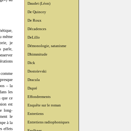
Daudet (Léon)
De Quincey
De Roux
Décadences
hétique,
 au même
DeLillo
orie, je
Démonologie, satanisme
 parle,
Dhimmitude
onserver
érations
Dick
Dostoïevski
 comme
 presque
Dracula
pos – la
Dupré
dans les
Effondrements
s que ce
sion est
Enquête sur le roman
ce long-
Entretiens
ment le
Entretiens radiophoniques
mpe à la
s effets
Faulkner