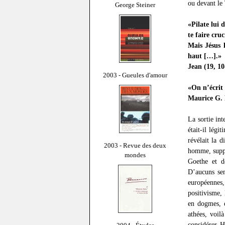
ou devant le
George Steiner
«Pilate lui 
te faire cruc
Mais Jésus 
haut […].»
Jean (19, 10
2003 - Gueules d'amour
«On n’écrit
Maurice G. 
La sortie in
était-il légi
révélait la 
2003 - Revue des deux
homme, suppo
mondes
Goethe et de
D’aucuns sen
européennes,
positivisme,
en dogmes, e
athées, voilà
considérer H