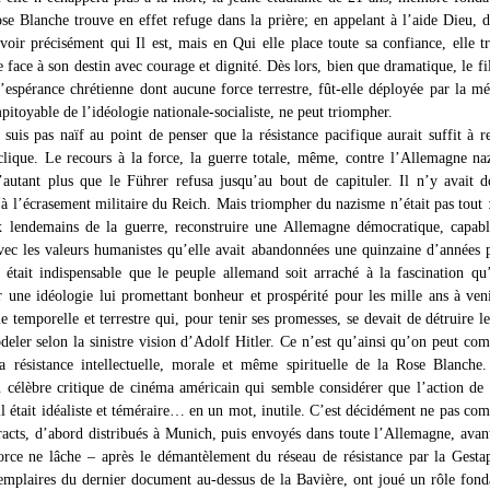
se Blanche trouve en effet refuge dans la prière; en appelant à l’aide Dieu, d
avoir précisément qui Il est, mais en Qui elle place toute sa confiance, elle t
e face à son destin avec courage et dignité. Dès lors, bien que dramatique, le fi
’espérance chrétienne dont aucune force terrestre, fût-elle déployée par la m
mpitoyable de l’idéologie nationale-socialiste, ne peut triompher.
 suis pas naïf au point de penser que la résistance pacifique aurait suffit à r
 clique. Le recours à la force, la guerre totale, même, contre l’Allemagne naz
d’autant plus que le Führer refusa jusqu’au bout de capituler. Il n’y avait 
 à l’écrasement militaire du Reich. Mais triompher du nazisme n’était pas tout 
aux lendemains de la guerre, reconstruire une Allemagne démocratique, capab
avec les valeurs humanistes qu’elle avait abandonnées une quinzaine d’années p
l était indispensable que le peuple allemand soit arraché à la fascination qu’
 une idéologie lui promettant bonheur et prospérité pour les mille ans à veni
e temporelle et terrestre qui, pour tenir ses promesses, se devait de détruire 
deler selon la sinistre vision d’Adolf Hitler. Ce n’est qu’ainsi qu’on peut co
 la résistance intellectuelle, morale et même spirituelle de la Rose Blanche.
un célèbre critique de cinéma américain qui semble considérer que l’action de
l était idéaliste et téméraire… en un mot, inutile. C’est décidément ne pas co
tracts, d’abord distribués à Munich, puis envoyés dans toute l’Allemagne, avan
rce ne lâche – après le démantèlement du réseau de résistance par la Gest
emplaires du dernier document au-dessus de la Bavière, ont joué un rôle fon