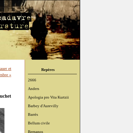
auer et
Repères
ambre »
2666
Anders
ouchet
Apologia pro Vita Kurtzii
Barbey d'Aurevilly
Barrès
Bellum civile
Bernanos