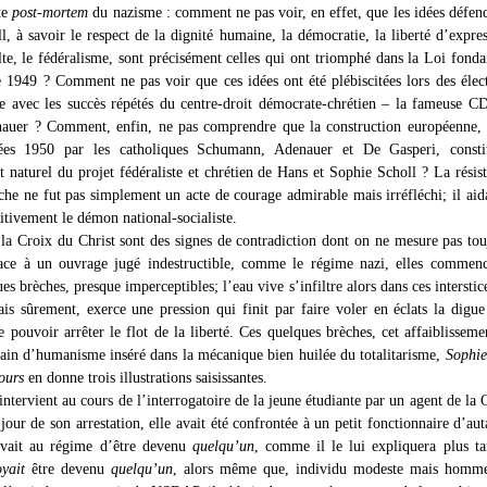
te
post-mortem
du nazisme : comment ne pas voir, en effet, que les idées défen
, à savoir le respect de la dignité humaine, la démocratie, la liberté d’expres
ulte, le fédéralisme, sont précisément celles qui ont triomphé dans la Loi fond
 1949 ? Comment ne pas voir que ces idées ont été plébiscitées lors des élec
re avec les succès répétés du centre-droit démocrate-chrétien – la fameuse 
auer ? Comment, enfin, ne pas comprendre que la construction européenne,
ées 1950 par les catholiques Schumann, Adenauer et De Gasperi, constit
 naturel du projet fédéraliste et chrétien de Hans et Sophie Scholl ? La résis
che ne fut pas simplement un acte de courage admirable mais irréfléchi; il aid
itivement le démon national-socialiste.
 la Croix du Christ sont des signes de contradiction dont on ne mesure pas tou
ace à un ouvrage jugé indestructible, comme le régime nazi, elles commenc
es brèches, presque imperceptibles; l’eau vive s’infiltre alors dans ces interstice
is sûrement, exerce une pression qui finit par faire voler en éclats la digue
e pouvoir arrêter le flot de la liberté. Ces quelques brèches, cet affaiblisseme
grain d’humanisme inséré dans la mécanique bien huilée du totalitarisme,
Sophie
jours
en donne trois illustrations saisissantes.
ntervient au cours de l’interrogatoire de la jeune étudiante par un agent de la 
jour de son arrestation, elle avait été confrontée à un petit fonctionnaire d’aut
evait au régime d’être devenu
quelqu’un
, comme il le lui expliquera plus t
oyait
être devenu
quelqu’un
, alors même que, individu modeste mais homme