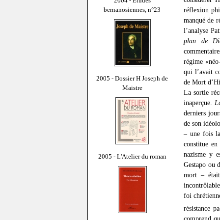
2004 - Études
bernanosiennes, n°23
réflexion ph
manqué de ré
l’analyse Pa
plan de Di
commentaire
régime «néo-
qui l’avait 
2005 - Dossier H Joseph de
de Mort d’Hi
Maistre
La sortie ré
inaperçue.
L
derniers jou
de son idéolo
– une fois l
constitue en
nazisme y es
2005 - L'Atelier du roman
Gestapo ou d
mort – était
incontrôlable
foi chrétienn
résistance pa
comprend qu’