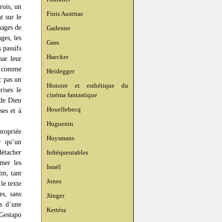
rois, un
Finis Austriae
t sur le
ages de
Gadenne
uges, les
Gass
 passifs
Haecker
par leur
lm comme
Heidegger
c pas un
Histoire et esthétique du
rises le
cinéma fantastique
 de Dieu
Houellebecq
ses et à
Huguenin
propriée
Huysmans
r qu’un
détacher
Infréquentables
mmer les
Israël
lm, tant
Jones
le texte
es, sans
Jünger
es d’une
Kertész
 Gestapo