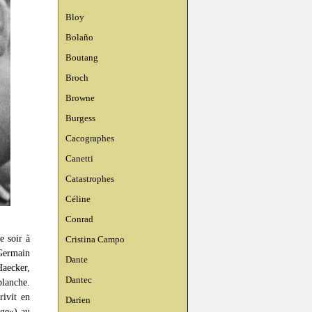
Bloy
Bolaño
Boutang
Broch
Browne
Burgess
Cacographes
Canetti
Catastrophes
Céline
Conrad
e soir à
Cristina Campo
Germain
Dante
Haecker,
Dantec
blanche.
rivit en
Darien
age») au