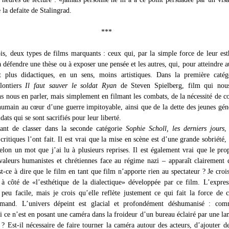
la defaite de Stalingrad.
***
rois, deux types de films marquants : ceux qui, par la simple force de leur est
à défendre une thèse ou à exposer une pensée et les autres, qui, pour atteindre
nt plus didactiques, en un sens, moins artistiques. Dans la première catég
olontiers
Il faut sauver le soldat Ryan
de Steven Spielberg, film qui nous
ns nous en parler, mais simplement en filmant les combats, de la nécessité de c
’humain au cœur d’une guerre impitoyable, ainsi que de la dette des jeunes gén
dats qui se sont sacrifiés pour leur liberté.
ntant de classer dans la seconde catégorie
Sophie Scholl, les derniers jours
,
ritiques l’ont fait. Il est vrai que la mise en scène est d’une grande sobriété,
selon un mot que j’ai lu à plusieurs reprises. Il est également vrai que le pro
valeurs humanistes et chrétiennes face au régime nazi – apparaît clairement 
t-ce à dire que le film en tant que film n’apporte rien au spectateur ? Je croi
r à côté de «l’esthétique de la dialectique» développée par ce film. L’expres
 peu facile, mais je crois qu’elle reflète justement ce qui fait la force de 
emand. L’univers dépeint est glacial et profondément déshumanisé : com
si ce n’est en posant une caméra dans la froideur d’un bureau éclairé par une la
? Est-il nécessaire de faire tourner la caméra autour des acteurs, d’ajouter de