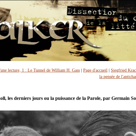
'une lecture, 1 : Le Tunnel de William H. Gass
|
Page d'accueil
|
Siegfried Krac
la pensée de l'antich
oll, les derniers jours ou la puissance de la Parole, par Germain S