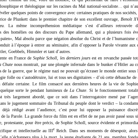
ilosophique et théologique sur les racines du Mal national-socialiste… qui n’au
véler quelques points de convergence avec certaines pratiques de nos société
trice de Plunkett dans le premier chapitre de son excellent ouvrage,
Benoît XV
eu
. La même incompréhension médiatique s’est d’ailleurs retrouvée d
s des homélies ou des discours du Pape allemand, qui a plusieurs fois év
païen», Mal absolu parce que négation absolue du Christ et de l’humanisme c
conduit à l’époque à entrer au séminaire, afin d’opposer la Parole vivante aux 
tler, Goebbels, Himmler et tant d’autres.
cente en France de
Sophie Scholl, les derniers jours
est en revanche passée to
a Chute
nous montrait, par une plongée infernale dans le bunker d’Hitler au c
rs de la guerre, que le régime nazi ne pouvait qu’écraser le monde entier sous 
gie folle ou s’autodétruire, lui et tous ses dignitaires – d’où cette débauche de 
a défaite certaine. Le film consacré aux dernières heures de la vie de Sophi
 quelque sorte le pendant lumineux de
La Chute
. Si le fonctionnement totali
t très largement abordé, que ce soit dans l’interrogatoire mené par l’age
ans le jugement sommaire du Tribunal du peuple dont le verdict – la condam
 déjà rédigé avant l’audience, c’est pour lui opposer la puissance discrè
 de la Parole. La grande force du film est en effet de ne pas avoir passé sous si
e, protestante, pour être précis, de Sophie Scholl, source évidente et primordia
e
cifique et intellectuelle au III
Reich. Dans ses moments de désespoir, alors 
elle n’échappera plus à la mort, la jeune étudiante de 21 ans, membre fonda