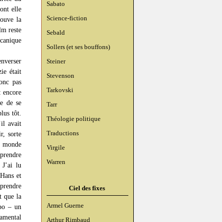
Sabato
ont elle
Science-fiction
rouve la
lm reste
Sebald
écanique
Sollers (et ses bouffons)
enverser
Steiner
ie était
Stevenson
donc pas
Tarkovski
: encore
le de se
Tarr
lus tôt.
Théologie politique
il avait
Traductions
r, sorte
le monde
Virgile
mprendre
Warren
 J’ai lu
 Hans et
mprendre
Ciel des fixes
t que la
Armel Guerne
apo – un
damental
Arthur Rimbaud