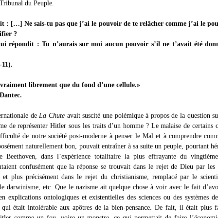
 Tribunal du Peuple.
dit : […] Ne sais-tu pas que j’ai le pouvoir de te relâcher comme j’ai le po
ifier ?
lui répondit : Tu n’aurais sur moi aucun pouvoir s’il ne t’avait été don
-11).
 vraiment librement que du fond d’une cellule.»
Dantec.
ternationale de
La Chute
avait suscité une polémique à propos de la question su
time de représenter Hitler sous les traits d’un homme ? Le malaise de certains c
difficulté de notre société post-moderne à penser le Mal et à comprendre co
sément naturellement bon, pouvait entraîner à sa suite un peuple, pourtant hér
 Beethoven, dans l’expérience totalitaire la plus effrayante du vingtième
taient confusément que la réponse se trouvait dans le rejet de Dieu par les 
 et plus précisément dans le rejet du christianisme, remplacé par le scient
 le darwinisme, etc. Que le nazisme ait quelque chose à voir avec le fait d’avo
n explications ontologiques et existentielles des sciences ou des systèmes d
 qui était intolérable aux apôtres de la bien-pensance. De fait, il était plus f
itler comme un fou, voire un monstre, ce qui permettait de faire l’économ