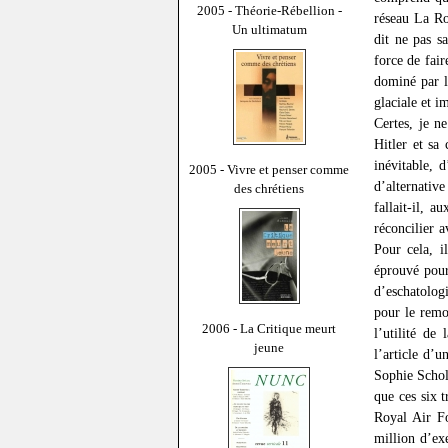
2005 - Théorie-Rébellion -
réseau La Ro
Un ultimatum
dit ne pas s
force de fair
dominé par l
glaciale et i
Certes, je ne
Hitler et sa
inévitable, 
2005 - Vivre et penser comme
d’alternative
des chrétiens
fallait-il, 
réconcilier 
Pour cela, i
éprouvé pour
d’eschatologi
pour le remo
2006 - La Critique meurt
l’utilité de
jeune
l’article d’
Sophie Schol
que ces six 
Royal Air Fo
million d’ex