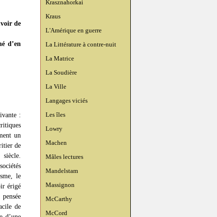
Krasznahorkai
Kraus
uvoir de
L'Amérique en guerre
né d’en
La Littérature à contre-nuit
La Matrice
La Soudière
La Ville
Langages viciés
Les îles
ivante :
ritiques
Lowry
mment un
Machen
itier de
 siècle.
Mâles lectures
sociétés
Mandelstam
isme, le
Massignon
ir érigé
e pensée
McCarthy
acile de
McCord
ie d’une