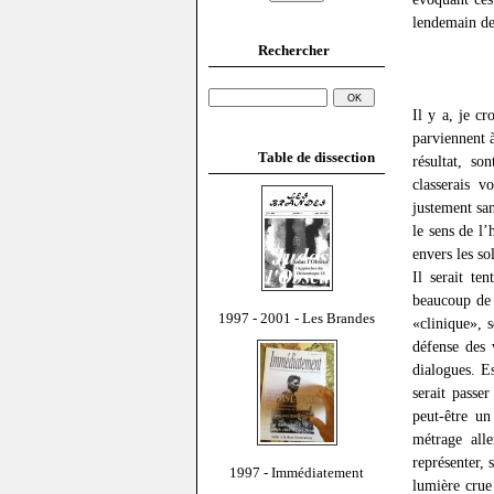
lendemain de 
Rechercher
Il y a, je c
parviennent 
Table de dissection
résultat, so
classerais v
justement sa
le sens de l
envers les sol
Il serait te
beaucoup de c
1997 - 2001 - Les Brandes
«clinique», 
défense des 
dialogues. Es
serait passe
peut-être un
métrage all
représenter, 
1997 - Immédiatement
lumière crue 