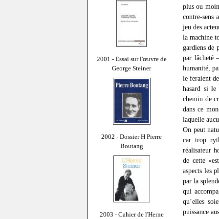
plus ou moin
contre-sens a
jeu des acteu
la machine tot
gardiens de p
par lâcheté 
2001 - Essai sur l'œuvre de
humanité, pa
George Steiner
le feraient d
hasard si le
chemin de cr
dans ce mond
laquelle aucu
On peut natu
2002 - Dossier H Pierre
car trop ry
Boutang
réalisateur 
de cette «es
aspects les 
par la splend
qui accompag
qu’elles soi
puissance aus
2003 - Cahier de l'Herne