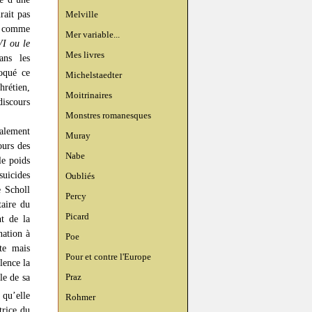
rait pas
Melville
s, comme
Mer variable...
I ou le
Mes livres
ans les
oqué ce
Michelstaedter
hrétien,
Moitrinaires
discours
Monstres romanesques
talement
Muray
ours des
Nabe
le poids
suicides
Oubliés
e Scholl
Percy
taire du
Picard
nt de la
nation à
Poe
te mais
Pour et contre l'Europe
lence la
Praz
le de sa
qu’elle
Rohmer
trice du