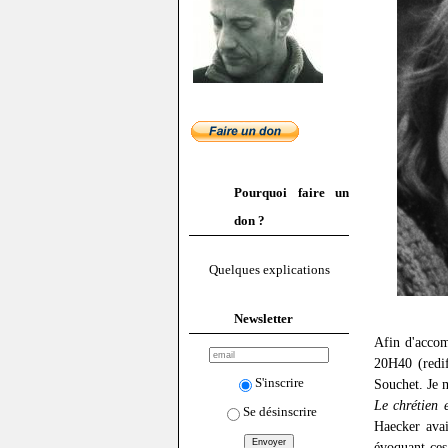
Pourquoi faire un
don ?
Quelques explications
Newsletter
Afin d'accom
20H40 (redi
S'inscrire
Souchet. Je 
Le chrétien e
Se désinscrire
Haecker avai
évoquant ces