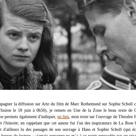
pagner la diffusion sur Arte du film de Marc Rothemund sur Sophie Scholl c
ffusion le 18 juin à 0h50), je remets en Une de la Zone le beau texte de 
me permets également d'indiquer,
en lien
, mon texte sur l'ouvrage de Theodor 
t l'histoire
, en rappelant que cet auteur fut l'un des inspirateurs de La Rose 
t d'ailleurs lu des passages de son ouvrage à Hans et Sophie Scholl (qui éc
 heures de lecture : «jamais personne ne m’a à ce point persuadée par un vis