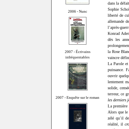
dans la défai
Sophie Scholl
2006 - Nunc
liberté de c
allemande de
l’après-guer
Konrad Aden
dès les ann
prolongement
la Rose Blan
2007 - Écrivains
infréquentables
vaincre défin
La Parole et
puissance. F
ouvrir quelqu
lentement ma
solide, censé
terreur, ce 
2007 - Enquête sur le roman
les derniers 
La première i
Alors que le 
zélé qu’il d
réalité, il
cr