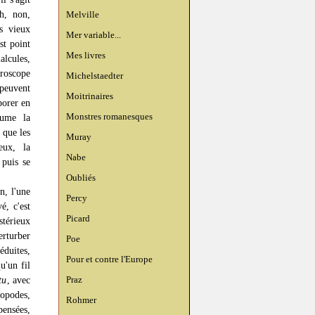
uh, non,
Melville
es vieux
Mer variable...
st point
Mes livres
alcules,
croscope
Michelstaedter
 peuvent
Moitrinaires
porer en
Monstres romanesques
sume la
 que les
Muray
eux, la
Nabe
 puis se
Oubliés
n, l'une
Percy
é, c'est
Picard
térieux
erturber
Poe
éduites,
Pour et contre l'Europe
u'un fil
Praz
tu
, avec
topodes,
Rohmer
pensées,