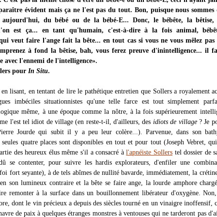
 paraître évident mais ça ne l'est pas du tout. Bon, puisque nous sommes 
, aujourd'hui, du bébé ou de la bébé-E... Donc, le bébête, la bêtise, 
on est ça... en tant qu'humain, c'est-à-dire à la fois animal, bébê
ui veut faire l'ange fait la bête... en tout cas si vous ne vous mêlez pas
prenez à fond la bêtise, bah, vous ferez preuve d'inintelligence... il fa
ce avec l'ennemi de l'intelligence».
llers pour
In Situ
.
 en lisant, en tentant de lire le pathétique entretien que Sollers a royalement a
ues imbéciles situationnistes qu'une telle farce est tout simplement parf
logique même, à une époque comme la nôtre, à la fois supérieurement intelli
e l'est tel idiot de village (en reste-t-il, d'ailleurs, des
idiots de village
? Je po
ierre Jourde qui subit il y a peu leur colère...). Parvenue, dans son bat
 seules quatre places sont disponibles en tout et pour tout (Joseph Vebret, qui
partie des heureux élus même s'il a consacré à
l'apnéiste Sollers
tel dossier de 
dû se contenter, pour suivre les hardis explorateurs, d'enfiler une combin
oi fort seyante), à de tels abîmes de nullité bavarde, immédiatement, la crétine
 en son lumineux contraire et la bête se faire ange, la lourde amphore charg
ire remonter à la surface dans un bouillonnement libérateur d'oxygène. Non
ore, dont le vin précieux a depuis des siècles tourné en un vinaigre inoffensif, 
havre de paix à quelques étranges monstres à ventouses qui ne tarderont pas d'ai