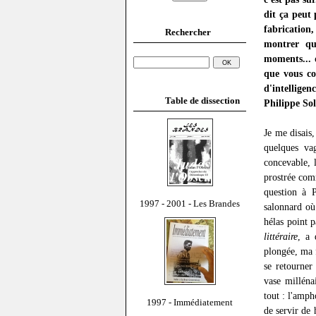
dit ça peut
fabrication
Rechercher
montrer qu'
moments... q
que vous com
d'intelligen
Table de dissection
Philippe So
Je me disais,
quelques vag
concevable, 
prostrée comm
question à P
1997 - 2001 - Les Brandes
salonnard où
hélas point 
littéraire
, a 
plongée, ma f
se retourner
vase milléna
tout : l'amph
1997 - Immédiatement
de servir de 