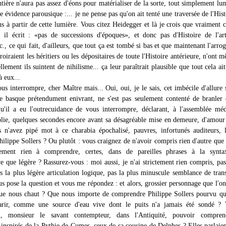
tière n'aura pas assez d'éons pour matérialiser de la sorte, tout simplement lu
e évidence parousique :... je ne pense pas qu'on ait tenté une traversée de l'Hist
 à partir de cette lumière. Vous citez Heidegger et là je crois que vraiment c'
c, il écrit : «pas de successions d'époques», et donc pas d'Histoire de l'ar
etc., ce qui fait, d'ailleurs, que tout ça est tombé si bas et que maintenant l'arro
roiraient les héritiers ou les dépositaires de toute l'Histoire antérieure, n'ont 
llement ils suintent de nihilisme... ça leur paraîtrait plausible que tout cela ait
à eux...
us interrompre, cher Maître mais... Oui, oui, je le sais, cet imbécile d'allure
 basque prétendument enivrant, ne s'est pas seulement contenté de branler
u'il a eu l'outrecuidance de vous interrompre, déclarant, à l'assemblée mé
lie, quelques secondes encore avant sa désagréable mise en demeure, d'amour
 n'avez pipé mot à ce charabia épochalisé, pauvres, infortunés auditeurs, 
hilippe Sollers ? Ou plutôt : vous craignez de n'avoir compris rien d'autre que c
tement rien à comprendre, certes, dans de pareilles phrases à la synta
e que légère ? Rassurez-vous : moi aussi, je n'ai strictement rien compris, pas
s la plus légère articulation logique, pas la plus minuscule semblance de trans
us pose la question et vous me répondez : et alors, grossier personnage que l'on
 que nous chaut ? Que nous importe de comprendre Philippe Sollers pourvu qu
tarir, comme une source d'eau vive dont le puits n'a jamais été sondé ? 
on, monsieur le savant contempteur, dans l'Antiquité, pouvoir compren
inspirés de la Pythie de Cumes, ceux de sa cousine de Delphes ? Elles parlaien