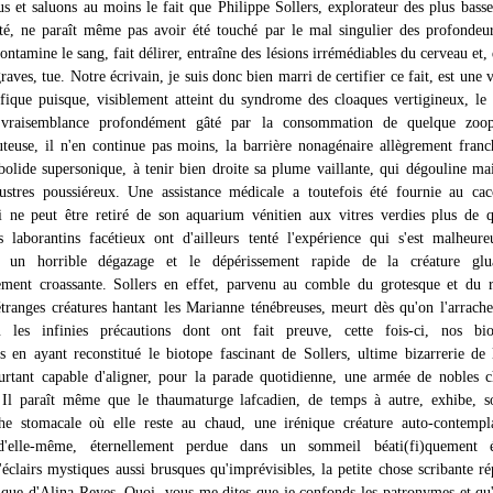
us et saluons au moins le fait que Philippe Sollers, explorateur des plus basse
ité, ne paraît même pas avoir été touché par le mal singulier des profondeur
ontamine le sang, fait délirer, entraîne des lésions irrémédiables du cerveau et, 
graves, tue. Notre écrivain, je suis donc bien marri de certifier ce fait, est une v
tifique puisque, visiblement atteint du syndrome des cloaques vertigineux, le
 vraisemblance profondément gâté par la consommation de quelque zoop
uteuse, il n'en continue pas moins, la barrière nonagénaire allègrement franc
 bolide supersonique, à tenir bien droite sa plume vaillante, qui dégouline ma
ustres poussiéreux. Une assistance médicale a toutefois été fournie au ca
i ne peut être retiré de son aquarium vénitien aux vitres verdies plus de 
 laborantins facétieux ont d'ailleurs tenté l'expérience qui s'est malheur
 un horrible dégazage et le dépérissement rapide de la créature glu
ment croassante. Sollers en effet, parvenu au comble du grotesque et du r
ranges créatures hantant les Marianne ténébreuses, meurt dès qu'on l'arrach
ù les infinies précautions dont ont fait preuve, cette fois-ci, nos biol
tes en ayant reconstitué le biotope fascinant de Sollers, ultime bizarrerie de 
pourtant capable d'aligner, pour la parade quotidienne, une armée de nobles 
. Il paraît même que le thaumaturge lafcadien, de temps à autre, exhibe, s
he stomacale où elle reste au chaud, une irénique créature auto-contempla
'elle-même, éternellement perdue dans un sommeil béati(fi)quement é
'éclairs mystiques aussi brusques qu'imprévisibles, la petite chose scribante r
que d'Alina Reyes. Quoi, vous me dites que je confonds les patronymes et qu'i