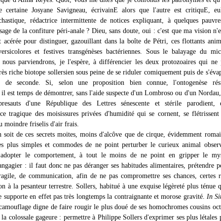
e certaine Josyane Savigneau, écrivainE alors que l'autre est critiquE, e
ochastique, rédactrice intermittente de notices expliquant, à quelques pauvr
sage de la confiture péri-anale ? Dieu, sans doute, oui : c'est que ma vision n'e
 acérée pour distinguer, gazouillant dans la boîte de Pétri, ces flottants anim
ersicolores et festives transgénèses bactériennes. Sous le balayage du mi
, nous parviendrons, je l'espère, à différencier les deux protozoaires qui ne
très riche biotope sollersien sous peine de se riduler comiquement puis de s'éva
 de seconde. Si, selon une proposition bien connue, l'ontogenèse ré
 il est temps de démontrer, sans l'aide suspecte d'un Lombroso ou d'un Nordau,
bresauts d'une République des Lettres sénescente et stérile parodient, 
ce tragique des moisissures privées d'humidité qui se cornent, se flétrissent
u moindre friselis d'air frais.
n soit de ces secrets moites, moins d'alcôve que de cirque, évidemment romai
es plus simples et commodes de ne point perturber le curieux animal observ
 adopter le comportement, à tout le moins de ne point en gripper le mys
ngagier : il faut donc ne pas déranger ses habitudes alimentaires, prétendre p
agile, de communication, afin de ne pas compromettre ses chances, certes r
on à la pesanteur terrestre. Sollers, habitué à une exquise légèreté plus ténue q
e supporte en effet pas très longtemps la contraignante et morose gravité.
In Si
 camouflage digne de faire rougir le plus doué de ses homochromes cousins oc
i la colossale gageure : permettre à Philippe Sollers d'exprimer ses plus létales 