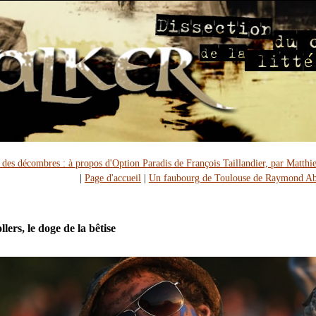
 des décombres : à propos d'Option Paradis de François Taillandier, par Matthi
|
Page d'accueil
|
Un faubourg de Toulouse de Raymond Ab
llers, le doge de la bêtise