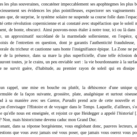
ues les plus souveraines, concaténer impeccablement ses apophtegmes les plus b
écieusement ses évidences les plus pointilleuses, expectorer ses vagissements 
ns que, de surprise, le système solaire ne suspende sa course folle dans l'espace
é cette révolution copernicienne et ai constaté avec stupéfaction que le soleil ne
ent, de honte, obscurci. Ainsi pouvons-nous étaler à notre tour, ici ou là dans 
e, un approximatif succédané de la marmelade sollersienne, en l'espèce, q
isis de l'entretien en question, dont je garantis l'authenticité frauduleuse,
orale du tricheur et cautionne sans honte l'insignifiance épique. La Zone ne p
r de la présence, dans sa mare la plus superficielle, d'une telle éclosion d
auront toutes, je le crains, un peu enviable sort : la vie bourdonnante à la surfa
e ne survit guère, d'habitude, au premier rayon de soleil qui en dissipe 
 un rappel, une mise en bouche ou plutôt, la déhiscence d'une unique qu
ormulée de la façon suivante, grossière, plate, analgésique et surtout oiseus
d à sa manière avec ses
Cantos
,
Paradis
prend acte de cette nouvelle et 
çon d'envisager l'Histoire et de voyager dans le Temps. Laquelle, d'ailleurs, s'
lle qu'elle nous est enseignée, et rejoint ce que Heidegger a appelé l'
historial
[.
e ? Non, mais historicisme devenu caduc mon Grand Duc.
tenant, dans sa réponse borgésienne, vous englobant donc, pauvres lecteurs, a
uestions que vous avez jamais osé vous poser, que jamais vous oserez vous po