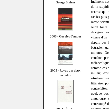
Inclinons-no
George Steiner
de la stupid
narcose qui c
cas les plus 
rareté scien
selon toute
d'origine do
2003 - Gueules d'amour
vitesse d'un
depuis des l
batracien qu
minutes. Des
conclue par
mélancolique
comme ces ét
2003 - Revue des deux
milieu; d'o
mondes
situationnis
littéraire, 
contrefaites
quelque poc
amoureuse d
entrecoupé d
au nom exoti