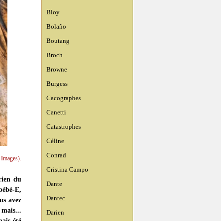
Bloy
Bolaño
Boutang
Broch
Browne
Burgess
Cacographes
Canetti
Catastrophes
Céline
Conrad
 Images).
Cristina Campo
rien du
Dante
 bébé-E,
Dantec
us avez
mais...
Darien
mais été