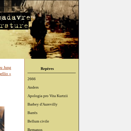
eu Jung
Repères
ellio »
2666
Anders
Apologia pro Vita Kurtzii
Barbey d'Aurevilly
Barrès
Bellum civile
Bernanos