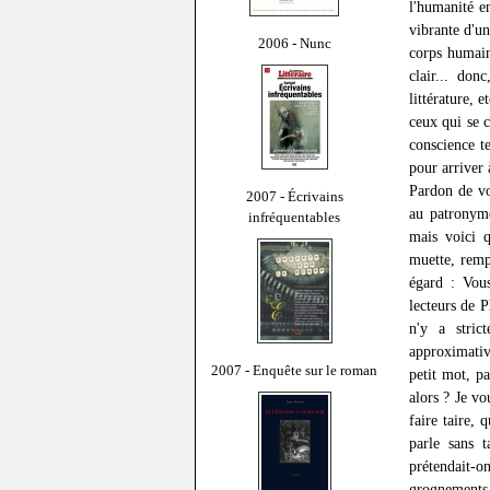
l'humanité en
vibrante d'un
2006 - Nunc
corps humains
clair... don
littérature, 
ceux qui se c
conscience te
pour arriver 
Pardon de vo
2007 - Écrivains
au patronyme
infréquentables
mais voici q
muette, remp
égard : Vous
lecteurs de P
n'y a stric
approximativ
2007 - Enquête sur le roman
petit mot, pa
alors ? Je vo
faire taire,
parle sans 
prétendait-
grognements 