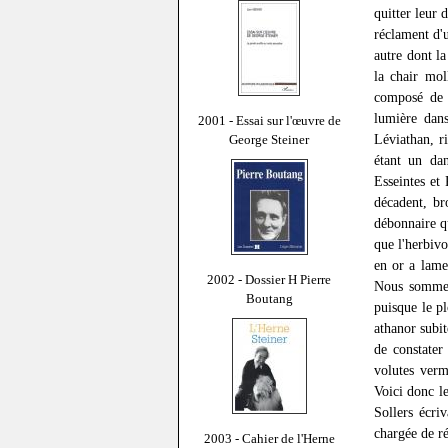
quitter leur
réclament d'u
autre dont la
la chair mol
composé de m
lumière dans
2001 - Essai sur l'œuvre de
Léviathan, r
George Steiner
étant un dan
Esseintes et
décadent, br
débonnaire q
que l'herbiv
en or a lame
2002 - Dossier H Pierre
Nous sommes 
Boutang
puisque le pl
athanor subi
de constater
volutes verm
Voici donc l
Sollers écri
chargée de ré
2003 - Cahier de l'Herne