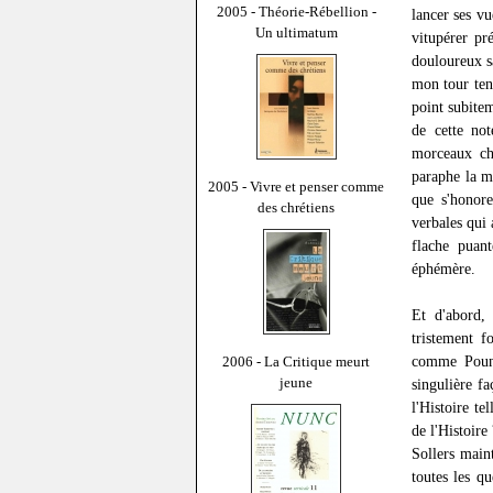
2005 - Théorie-Rébellion -
lancer ses v
Un ultimatum
vitupérer pr
douloureux sa
mon tour tent
point subitem
de cette not
morceaux cho
paraphe la m
2005 - Vivre et penser comme
que s'honore
des chrétiens
verbales qui 
flache puant
éphémère.
Et d'abord,
tristement f
comme Poun
2006 - La Critique meurt
jeune
singulière fa
l'Histoire te
de l'Histoir
Sollers main
toutes les q