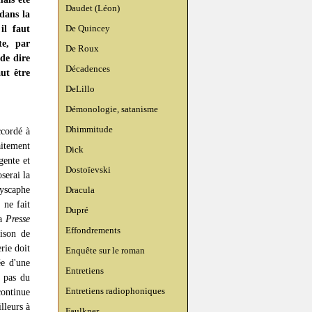
Daudet (Léon)
dans la
De Quincey
il faut
te, par
De Roux
 de dire
Décadences
ut être
DeLillo
Démonologie, satanisme
Dhimmitude
ccordé à
aitement
Dick
gente et
Dostoïevski
serai la
hyscaphe
Dracula
 ne fait
Dupré
sa
Presse
Effondrements
aison de
rie doit
Enquête sur le roman
ée d'une
Entretiens
, pas du
Entretiens radiophoniques
continue
lleurs à
Faulkner