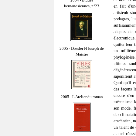
2004 - Études
bernanosiennes, n°23
en fait d'un
artisteuh st
podagres, l'u
suffisamment
adeptes de v
électronique
quitter leur 
2005 - Dossier H Joseph de
un millième
Maistre
phylogénèse,
ultimes sou
dégénérescen
saponifient a
Quoi qu'il e
des façons l
encore d'en
2005 - L'Atelier du roman
mécanisme la
son mode, fr
d'acclimatati
arachnéen, n
un talent de
a ainsi réuss