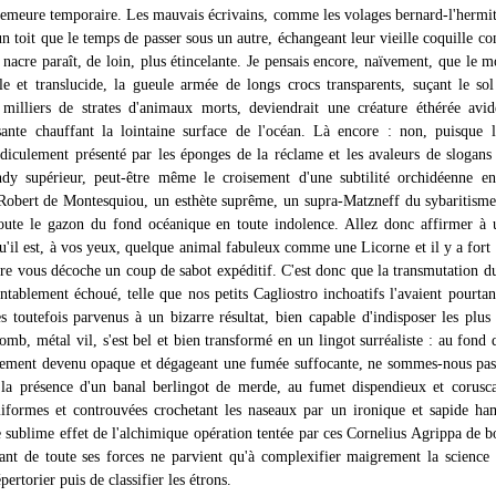
 demeure temporaire. Les mauvais écrivains, comme les volages bernard-l'hermit
n toit que le temps de passer sous un autre, échangeant leur vieille coquille co
 nacre paraît, de loin, plus étincelante. Je pensais encore, naïvement, que le m
le et translucide, la gueule armée de longs crocs transparents, suçant le so
illiers de strates d'animaux morts, deviendrait une créature éthérée avid
ante chauffant la lointaine surface de l'océan. Là encore : non, puisque 
idiculement présenté par les éponges de la réclame et les avaleurs de sloga
dy supérieur, peut-être même le croisement d'une subtilité orchidéenne en
 Robert de Montesquiou, un esthète suprême, un supra-Matzneff du sybaritisme
oute le gazon du fond océanique en toute indolence. Allez donc affirmer à
u'il est, à vos yeux, quelque animal fabuleux comme une Licorne et il y a fort 
ore vous décoche un coup de sabot expéditif. C'est donc que la transmutation 
ntablement échoué, telle que nos petits Cagliostro inchoatifs l'avaient pourtan
toutefois parvenus à un bizarre résultat, bien capable d'indisposer les plus 
omb, métal vil, s'est bel et bien transformé en un lingot surréaliste : au fond 
tement devenu opaque et dégageant une fumée suffocante, ne sommes-nous pas
 la présence d'un banal berlingot de merde, au fumet dispendieux et corusc
iformes et controuvées crochetant les naseaux par un ironique et sapide h
e sublime effet de l'alchimique opération tentée par ces Cornelius Agrippa de b
vant de toute ses forces ne parvient qu'à complexifier maigrement la science 
pertorier puis de classifier les étrons.