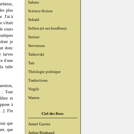
Sabato
erbères,
les plus
Science-fiction
. J'ai à
Sebald
 s'était
Sollers (et ses bouffons)
le cours
uelques
Steiner
 dont je
Stevenson
eut donc
e larves
Tarkovski
ce d'une
Tarr
la tulle
Théologie politique
Traductions
estion,
Virgile
e : Tout
Warren
libre et
oppose à
..]. Fin
Ciel des fixes
insi que
Armel Guerne
ser, que
Arthur Rimbaud