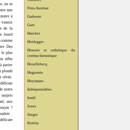
e, ne se
Finis Austriae
ntre une
onstre à
Gadenne
l vaseux
Gass
e de la
Haecker
le lourd
ns comme
Heidegger
tre Des
Histoire et esthétique du
 le plus
cinéma fantastique
 un zébu
Houellebecq
à parier
du plomb
Huguenin
t rêvée.
Huysmans
délicats
de notre
Infréquentables
 surpris
Israël
ant, aux
Jones
ameçon ?
oudoir :
Jünger
délicate
Kertész