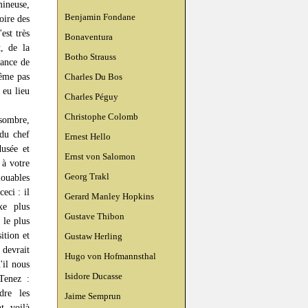
mineuse,
Benjamin Fondane
oire des
est très
Bonaventura
t, de la
Botho Strauss
gance de
même pas
Charles Du Bos
 eu lieu
Charles Péguy
Christophe Colomb
 sombre,
 du chef
Ernest Hello
dusée et
Ernst von Salomon
 à votre
Georg Trakl
louables
eci : il
Gerard Manley Hopkins
xe plus
Gustave Thibon
 le plus
ition et
Gustaw Herling
 devrait
Hugo von Hofmannsthal
'il nous
Isidore Ducasse
Tenez :
dre les
Jaime Semprun
t, voilà