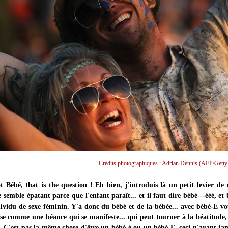
Crédits photographiques : Adrian Dennis (AFP/Getty
 Bébé, that is the question ! Eh bien, j'introduis là un petit levier de 
 semble épatant parce que l'enfant paraît... et il faut dire bébé---ééé, et
ividu de sexe féminin. Y'a donc du bébé et de la bébée... avec bébé-E vo
se comme une béance qui se manifeste... qui peut tourner à la béatitude, 
r. C'est pas la même chose d'être un bébé-é ou un bébé-E, ceci n'ayant ja