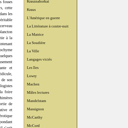
Krasznahorkai
s fosses
s, cette
Kraus
dans les
L'Amérique en guerre
éritable
 cerveau
La Littérature à contre-nuit
lancton
La Matrice
hie à la
La Soudière
intenant
cochyme
La Ville
quelques
Langages viciés
eusement
Les îles
ante et
idicule,
Lowry
e de son
Machen
ogistes
la foire
Mâles lectures
chimères
Mandelstam
ortie de
Massignon
tive et
rotique
McCarthy
épondant
McCord
l s'agit