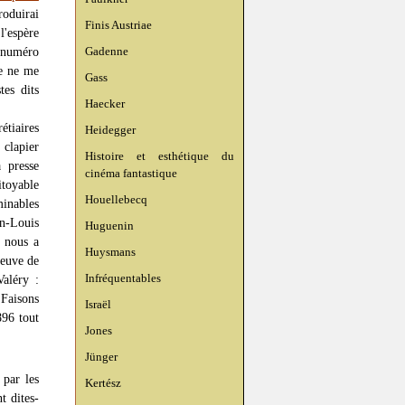
roduirai
Finis Austriae
l'espère
Gadenne
 numéro
je ne me
Gass
tes dits
Haecker
étiaires
Heidegger
 clapier
Histoire et esthétique du
 presse
cinéma fantastique
toyable
Houellebecq
minables
n-Louis
Huguenin
, nous a
Huysmans
reuve de
Infréquentables
aléry :
 Faisons
Israël
896 tout
Jones
Jünger
 par les
Kertész
t dites-