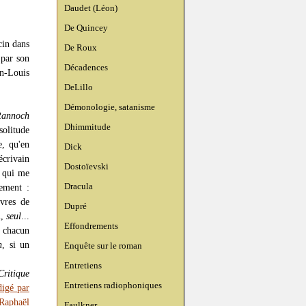
Daudet (Léon)
De Quincey
cin dans
De Roux
 par son
Décadences
an-Louis
DeLillo
Démonologie, satanisme
Rannoch
Dhimmitude
solitude
e, qu'en
Dick
écrivain
Dostoïevski
n qui me
Dracula
rement :
ivres de
Dupré
l,
seul
...
Effondrements
e chacun
n
, si un
Enquête sur le roman
Entretiens
Critique
Entretiens radiophoniques
digé par
Raphaël
Faulkner