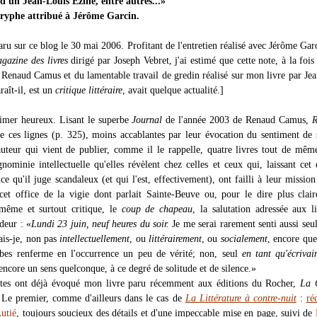
d'un Jean-Louis Ezine, entre autres...»
ryphe attribué à Jérôme Garcin.
aru sur ce blog le 30 mai 2006. Profitant de l'entretien réalisé avec Jérôme Gar
gazine des livres
dirigé par Joseph Vebret, j'ai estimé que cette note, à la fois
 Renaud Camus et du lamentable travail de gredin réalisé sur mon livre par Je
raît-il, est un
critique littéraire
, avait quelque actualité.]
timer heureux. Lisant le superbe
Journal
de l'année 2003 de Renaud Camus,
te ces lignes (p. 325), moins accablantes par leur évocation du sentiment de 
'auteur qui vient de publier, comme il le rappelle, quatre livres tout de mêm
gnominie intellectuelle qu'elles révèlent chez celles et ceux qui, laissant cet 
ce qu'il juge scandaleux (et qui l'est, effectivement), ont failli à leur missio
cet office de la vigie dont parlait Sainte-Beuve ou, pour le dire plus clai
 même et surtout critique, le
coup de chapeau
, la salutation adressée aux l
deur : «
Lundi 23 juin, neuf heures du soir.
Je me serai rarement senti aussi seu
is-je, non pas
intellectuellement
, ou
littérairement
, ou
socialement
, encore qu
bes renferme en l'occurrence un peu de vérité; non, seul
en tant qu'écrivai
encore un sens quelconque, à ce degré de solitude et de silence.»
xtes ont déjà évoqué mon livre paru récemment aux éditions du Rocher,
La 
 Le premier, comme d'ailleurs dans le cas de
La Littérature à contre-nuit
:
ré
utié
, toujours soucieux des détails et d'une impeccable mise en page, suivi de