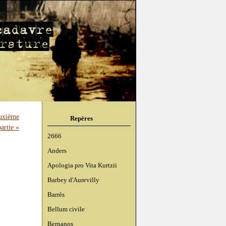
euxième
Repères
partie »
2666
Anders
Apologia pro Vita Kurtzii
Barbey d'Aurevilly
Barrès
Bellum civile
Bernanos