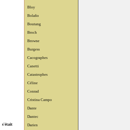
Bloy
Bolaño
Boutang
Broch
Browne
Burgess
Cacographes
Canetti
Catastrophes
Céline
Conrad
Cristina Campo
Dante
Dantec
 s'était
Darien