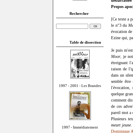
débarrassée 
Propos apoc
Rechercher
[Ce texte a p
le n°3 du
Ma
évocation de
Ezine qui, pa
Table de dissection
Je puis m'es
Moor
, je no
étreignant l
raison de l'i
dans un silen
semble être 
1997 - 2001 - Les Brandes
l'évocation,
quelque gran
comment dira
de ces adver
pareil mot a 
Plusieurs te
meurt jeune
.
1997 - Immédiatement
Dominique A