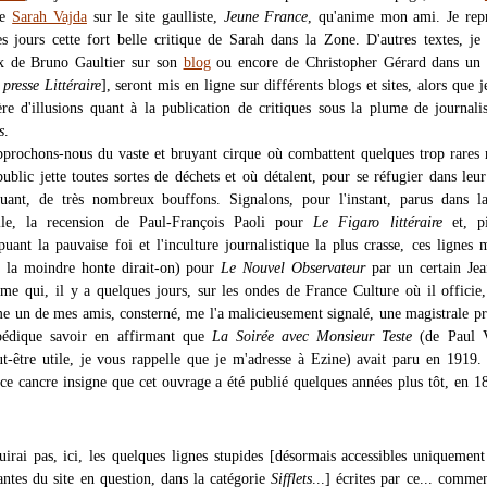
de
Sarah Vajda
sur le site gaulliste,
Jeune France
, qu'anime mon ami. Je rep
s jours cette fort belle critique de Sarah dans la Zone. D'autres textes, je 
 de Bruno Gaultier sur son
blog
ou encore de Christopher Gérard dans un
presse Littéraire
], seront mis en ligne sur différents blogs et sites, alors que 
ère d'illusions quant à la publication de critiques sous la plume de journalis
s
.
pprochons-nous du vaste et bruyant cirque où combattent quelques trop rares r
ublic jette toutes sortes de déchets et où détalent, pour se réfugier dans leur
uant, de très nombreux bouffons. Signalons, pour l'instant, parus dans la
elle, la recension de Paul-François Paoli pour
Le Figaro littéraire
et, pi
puant la pauvaise foi et l'inculture journalistique la plus crasse, ces lignes 
s la moindre honte dirait-on) pour
Le Nouvel Observateur
par un certain Jea
me qui, il y a quelques jours, sur les ondes de France Culture où il officie
 un de mes amis, consterné, me l'a malicieusement signalé, une magistrale p
pédique savoir en affirmant que
La Soirée avec Monsieur Teste
(de Paul V
ut-être utile, je vous rappelle que je m'adresse à Ezine) avait paru en 1919.
ce cancre insigne que cet ouvrage a été publié quelques années plus tôt, en 1
uirai pas, ici, les quelques lignes stupides [désormais accessibles uniquement
antes du site en question, dans la catégorie
Sifflets
...] écrites par ce... commen