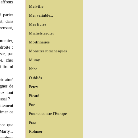
 affreux
Melville
à parier
Mer variable...
et, dans
Mes livres
pensant,
Michelstaedter
premier,
Moitrinaires
droite :
Monstres romanesques
ste, pas
Muray
ie, cher
 lire ni
Nabe
Oubliés
oir aimé
igner de
Percy
ez tout
Picard
ssai ?
Poe
aitement
aimer ce
Pour et contre l'Europe
Praz
ence que
Marty...
Rohmer
témoigne