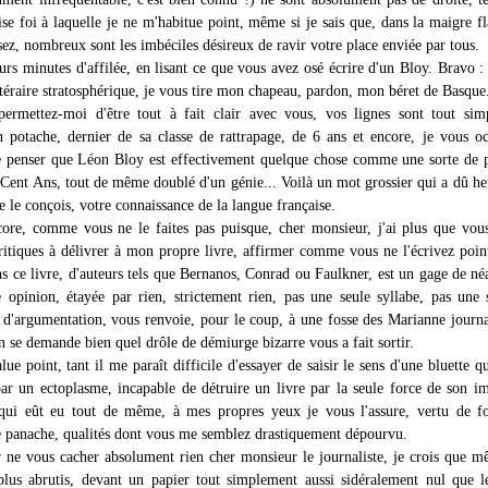
se foi à laquelle je ne m'habitue point, même si je sais que, dans la maigre f
ez, nombreux sont les imbéciles désireux de ravir votre place enviée par tous.
ieurs minutes d'affilée, en lisant ce que vous avez osé écrire d'un Bloy. Bravo : 
ittéraire stratosphérique, je vous tire mon chapeau, pardon, mon béret de Basque.
permettez-moi d'être tout à fait clair avec vous, vos lignes sont tout si
n potache, dernier de sa classe de rattrapage, de 6 ans et encore, je vous oc
de penser que Léon Bloy est effectivement quelque chose comme une sorte de 
 Cent Ans, tout de même doublé d'un génie... Voilà un mot grossier qui a dû he
je le conçois, votre connaissance de la langue française.
ore, comme vous ne le faites pas puisque, cher monsieur, j'ai plus que vou
ritiques à délivrer à mon propre livre, affirmer comme vous ne l'écrivez poin
ns ce livre, d'auteurs tels que Bernanos, Conrad ou Faulkner, est un gage de né
e opinion, étayée par rien, strictement rien, pas une seule syllabe, pas une 
e d'argumentation, vous renvoie, pour le coup, à une fosse des Marianne journa
n se demande bien quel drôle de démiurge bizarre vous a fait sortir.
lue point, tant il me paraît difficile d'essayer de saisir le sens d'une bluette qu
par un ectoplasme, incapable de détruire un livre par la seule force de son i
 qui eût eu tout de même, à mes propres yeux je vous l'assure, vertu de f
e panache, qualités dont vous me semblez drastiquement dépourvu.
r ne vous cacher absolument rien cher monsieur le journaliste, je crois que 
 plus abrutis, devant un papier tout simplement aussi sidéralement nul que l