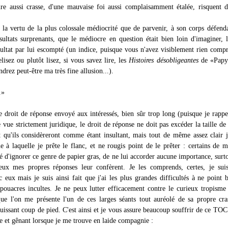
ure aussi crasse, d'une mauvaise foi aussi complaisamment étalée, risquent d
st la vertu de la plus colossale médiocrité que de parvenir, à son corps défend
ésultats surprenants, que le médiocre en question était bien loin d'imaginer, l
ltat par lui escompté (un indice, puisque vous n'avez visiblement rien compr
lisez ou plutôt lisez, si vous savez lire, les
Histoires désobligeantes
de «Papy
rez peut-être ma très fine allusion...).
.»
le droit de réponse envoyé aux intéressés, bien sûr trop long (puisque je rappe
 vue strictement juridique, le droit de réponse ne doit pas excéder la taille de l
t qu'ils considèreront comme étant insultant, mais tout de même assez clair j
ue à laquelle je prête le flanc, et ne rougis point de le prêter : certains de 
 d'ignorer ce genre de papier gras, de ne lui accorder aucune importance, surto
yeux mes propres réponses leur confèrent. Je les comprends, certes, je su
 eux mais je suis ainsi fait que j'ai les plus grandes difficultés à ne point b
 pouacres incultes. Je ne peux lutter efficacement contre le curieux tropism
que l'on me présente l'un de ces larges séants tout auréolé de sa propre cra
uissant coup de pied. C'est ainsi et je vous assure beaucoup souffrir de ce TOC
e et gênant lorsque je me trouve en laide compagnie :