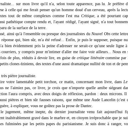
naliste... sur mon livre qu'il n'a, selon toute apparence, pas lu. Je préfère d'
èse à celle qui me ferait penser qu'un homme doué d'un cerveau, après la lect
textes tout de même complexes comme l'est ma
Critique
, a été pourtant ca
ussi pathétique compte rendu et, l'ayant rédigé, l'ayant signé, n'a tout bonnem
paru de la surface de la terre.
essé, ainsi qu'à l'ensemble ou presque des journalistes du
Nouvel Obs
cette lettr
 réponse qui, bien sûr, m'a été refusé... Enfin, je puis le supposer, puisque nu
 n'a bien évidemment pris la peine d'adresser ne serait-ce qu'une seule ligne à
es courriers, y compris pour m'intimer d'aller me faire voir ailleurs... Nous e
fois de plus, réduits à devoir lire, en guise de
critique littéraire
commise par l
etits clones éziniens, des textes d'une aussi dramatique nullité de ton et de pen
très piètre journaliste.
lire votre lamentable petit torchon, ce matin, concernant mon livre, dans
Le
us ne l'aimiez pas, ce livre, je crois que n'importe quelle amibe siégeant da
ction l'aura compris, avec deux doigts de réflexion, pardon : deux microns. Il 
aussi piètres et bien sûr fausses raisons, que même une Aude Lancelin (c'est d
guère, à expliquer, vous ne goûtez pas la prose de Dantec.
le jugement, même inepte, du dernier journaliste venu fait aujourd'hui fi
 inaltérablement gravé dans le marbre et, en citoyen irréprochable que je sui
les fulminées par les petits papes du parisianisme. Je suis donc à ranger, v