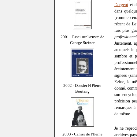
Dargent
et 
dans quelque
[comme ceux
récent de
La 
fais plus gu
professionnel
2001 - Essai sur l'œuvre de
George Steiner
Justement, a
auxquels le p
sombre et p
professionn
éreintement 
signées (san
Ezine, le mê
2002 - Dossier H Pierre
donné, comme
Boutang
son encyclo
précision pe
remarquer à 
de même.
Je ne reprod
2003 - Cahier de l'Herne
archives pay