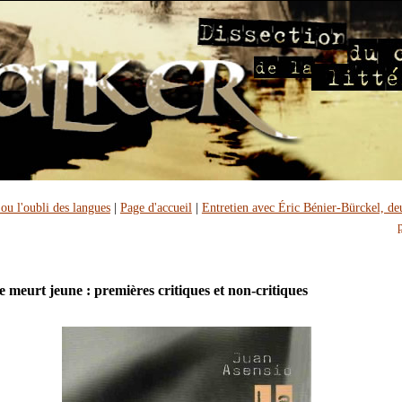
ou l'oubli des langues
|
Page d'accueil
|
Entretien avec Éric Bénier-Bürckel, d
 meurt jeune : premières critiques et non-critiques