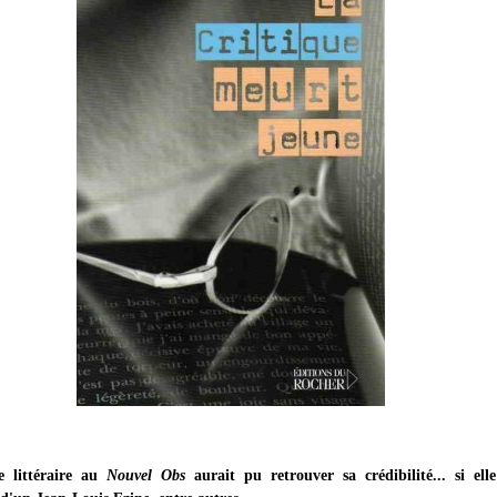
e littéraire au
Nouvel Obs
aurait pu retrouver sa crédibilité... si elle