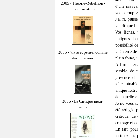
2005 - Théorie-Rébellion -
d'une mauvai
Un ultimatum
vous croupiss
J'ai ri, plus
la critique l
Vos lignes, 
indignes d'u
possibilité 
la Guerre de
2005 - Vivre et penser comme
plein fouet, 
des chrétiens
Affirmer enc
semble, de c
présence, da
telle minabl
unique lettr
de laquelle o
2006 - La Critique meurt
Je ne vous sa
jeune
été rédigée 
critique, ce
courage et d
En fait, pou
lecteurs les