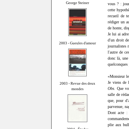
George Steiner
vous ? : jour
cette hypoth
recueil de 
rédiger un a
de honte, dis
Je lui ai adr
d'un droit de
2003 - Gueules d'amour
journalistes
l'autre de c
donc là, une 
quelconques p
«Monsieur le 
Je viens de 
2003 - Revue des deux
Obs
. Que vo
mondes
salle de réda
que, pour d'
parvenue, na
Dont acte : 
commandement
plie aux bul