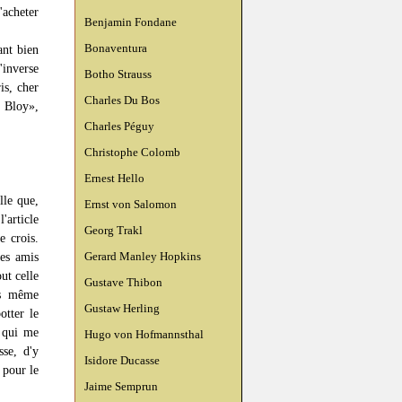
'acheter
Benjamin Fondane
Bonaventura
ant bien
'inverse
Botho Strauss
is, cher
Charles Du Bos
 Bloy»,
Charles Péguy
Christophe Colomb
Ernest Hello
lle que,
Ernst von Salomon
'article
Georg Trakl
e crois.
Gerard Manley Hopkins
mes amis
ut celle
Gustave Thibon
is même
Gustaw Herling
otter le
e qui me
Hugo von Hofmannsthal
sse, d'y
Isidore Ducasse
 pour le
Jaime Semprun