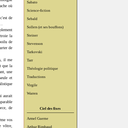
Sabato
lache où
Science-fiction
c'est de
Sebald
..
Sollers (et ses bouffons)
mplement
Steiner
troie la
poilu de
Stevenson
urter de
Tarkovski
s, il me
Tarr
t que la
Théologie politique
ant, une
Traductions
seule et
listique
Virgile
Warren
i aurait
mparable
orce, de
Ciel des fixes
Armel Guerne
même vos
e vôtre,
Arthur Rimbaud