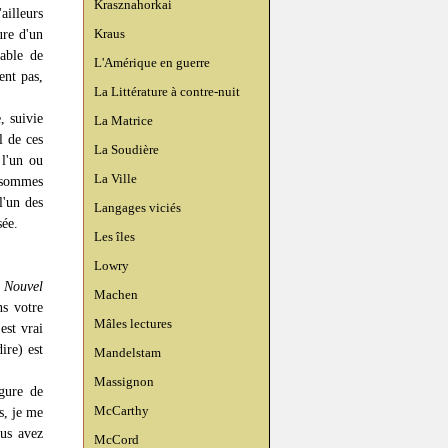
Krasznahorkai
ailleurs
Kraus
ure d'un
pable de
L'Amérique en guerre
ent pas,
La Littérature à contre-nuit
e, suivie
La Matrice
l de ces
La Soudière
 l'un ou
La Ville
n sommes
'un des
Langages viciés
sée.
Les îles
Lowry
 Nouvel
Machen
ns votre
Mâles lectures
est vrai
ire) est
Mandelstam
Massignon
gure de
McCarthy
s, je me
ous avez
McCord