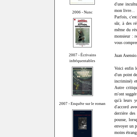
d'une incult
mon livre...
2006 - Nunc
Parfois, c'e
sûr, à des r
même du résu
monsieur : re
vous comprend
2007 - Écrivains
Juan Asensio
infréquentables
Voici enfin 
d'un point de
incriminé) e
Autre critiq
m'ont suggéré
qu'à leurs 
2007 - Enquête sur le roman
d'accord avec
derrière des
pousse, lors
envoyer un p
moins étrang