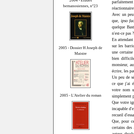
2004 - Études
parfaitement
bernanosiennes, n°23
réactionnaire
Avec un peu 
que,
ipso fa
quelque Bast
n'est-ce pas ?
En attendant 
sur les barr
2005 - Dossier H Joseph de
une certaine
Maistre
bien diffici
monsieur, aup
écrire, les p
Un peu de sér
ce que j'ai 
votre nom u
2005 - L'Atelier du roman
simplement pa
Que votre ig
incapable d'e
recueil d'ess
Que, pour ce
certains des
auteur absol