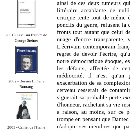
ainsi de ces deux tumeurs qui
littéraire accablante de null
critique tente tout de même 
poncifs du genre, refusent la 
fronts tout autant que celui d
2001 - Essai sur l'œuvre de
nuage d'encre transparente, v
George Steiner
L'écrivain contemporain frança
regret de devoir l'écrire, qu
notre démocratique époque, est
les défauts, affectée de ce
médiocrité, il n'est qu'un
2002 - Dossier H Pierre
exacerbation de sa complexio
Boutang
cerveau cesserait de contami
signerait sa probable perte
ma
d'honneur, rachetant sa vie ins
a raison, au moins, sur ce 
trompe en pensant que Dantec f
n'adopte ses membres que par
2003 - Cahier de l'Herne