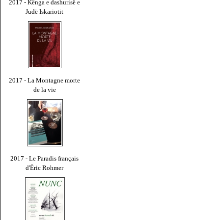
2017 - Kënga e dashurisë e
Judë Iskariotit
2017 - La Montagne morte
de la vie
2017 - Le Paradis français
d'Éric Rohmer