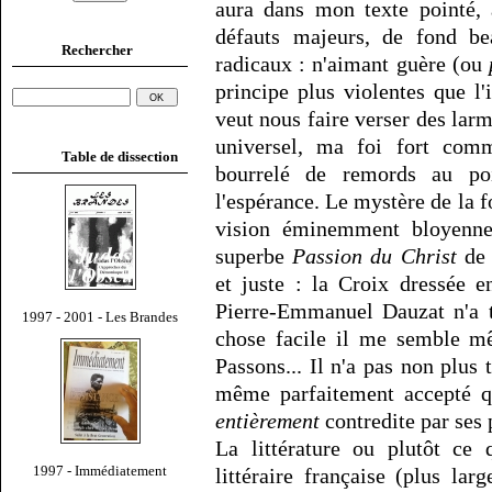
aura dans mon texte pointé, 
défauts majeurs, de fond b
Rechercher
radicaux : n'aimant guère (ou
principe plus violentes que l'
veut nous faire verser des lar
universel, ma foi fort com
Table de dissection
bourrelé de remords au po
l'espérance. Le mystère de la fo
vision éminemment bloyenne
superbe
Passion du Christ
de 
et juste : la Croix dressée 
Pierre-Emmanuel Dauzat n'a t
1997 - 2001 - Les Brandes
chose facile il me semble mê
Passons... Il n'a pas non plus
même parfaitement accepté q
entièrement
contredite par ses 
La littérature ou plutôt ce 
1997 - Immédiatement
littéraire française (plus lar