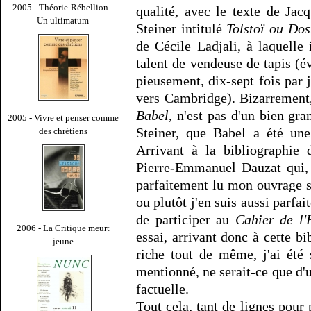
2005 - Théorie-Rébellion -
qualité, avec le texte de Jac
Un ultimatum
Steiner intitulé
Tolstoï ou Dos
de Cécile Ladjali, à laquelle 
talent de vendeuse de tapis (év
pieusement, dix-sept fois par j
vers Cambridge). Bizarrement,
Babel
, n'est pas d'un bien gr
2005 - Vivre et penser comme
Steiner, que Babel a été une
des chrétiens
Arrivant à la bibliographie 
Pierre-Emmanuel Dauzat qui, j
parfaitement lu mon ouvrage su
ou plutôt j'en suis aussi parfa
de participer au
Cahier de l'
2006 - La Critique meurt
essai, arrivant donc à cette b
jeune
riche tout de même, j'ai été 
mentionné, ne serait-ce que d'u
factuelle.
Tout cela, tant de lignes pour