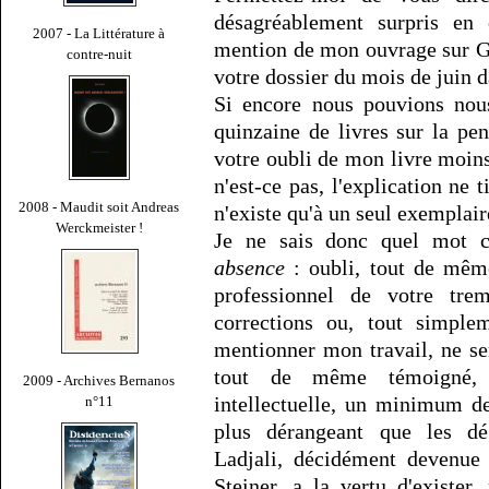
désagréablement surpris en 
2007 - La Littérature à
mention de mon ouvrage sur Ge
contre-nuit
votre dossier du mois de juin 
Si encore nous pouvions nous
quinzaine de livres sur la pen
votre oubli de mon livre moins
n'est-ce pas, l'explication ne 
2008 - Maudit soit Andreas
n'existe qu'à un seul exemplair
Werckmeister !
Je ne sais donc quel mot ch
absence
: oubli, tout de mêm
professionnel de votre tre
corrections ou, tout simple
mentionner mon travail, ne se
tout de même témoigné, à
2009 - Archives Bernanos
intellectuelle, un minimum de
n°11
plus dérangeant que les dé
Ladjali, décidément devenue 
Steiner, a la vertu d'existe