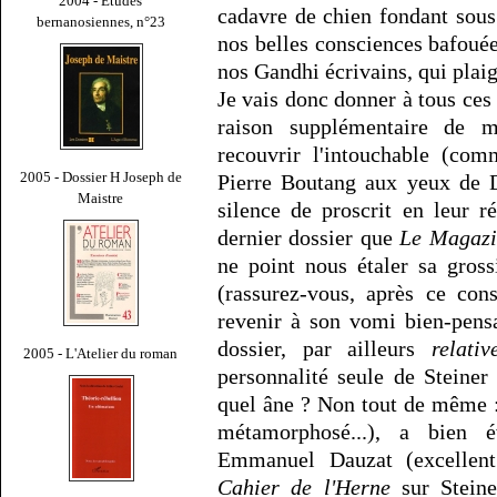
2004 - Études
cadavre de chien fondant sous l
bernanosiennes, n°23
nos belles consciences bafouée
nos Gandhi écrivains, qui plaign
Je vais donc donner à tous ces
raison supplémentaire de m
recouvrir l'intouchable (com
2005 - Dossier H Joseph de
Pierre Boutang aux yeux de D
Maistre
silence de proscrit en leur r
dernier dossier que
Le Magazin
ne point nous étaler sa gros
(rassurez-vous, après ce con
revenir à son vomi bien-pens
dossier, par ailleurs
relativ
2005 - L'Atelier du roman
personnalité seule de Steiner 
quel âne ? Non tout de même : 
métamorphosé...), a bien 
Emmanuel Dauzat (excellent 
Cahier de l'Herne
sur Steine