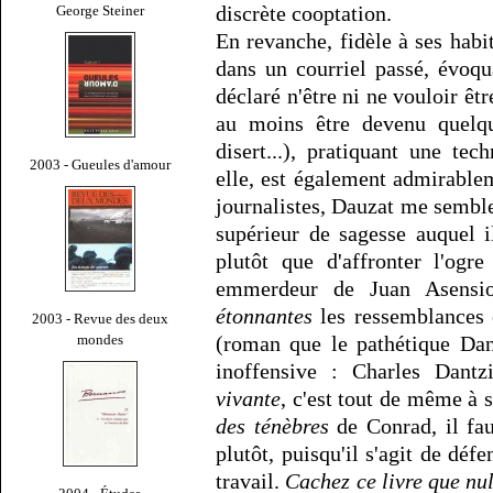
discrète cooptation.
George Steiner
En revanche, fidèle à ses habi
dans un courriel passé, évoqu
déclaré n'être ni ne vouloir êtr
au moins être devenu quelq
disert...), pratiquant une te
2003 - Gueules d'amour
elle, est également admirable
journalistes, Dauzat me semble
supérieur de sagesse auquel i
plutôt que d'affronter l'og
emmerdeur de Juan Asensio
étonnantes
les ressemblances
2003 - Revue des deux
mondes
(roman que le pathétique Dan
inoffensive : Charles Dant
vivante
, c'est tout de même à 
des ténèbres
de Conrad, il faut
plutôt, puisqu'il s'agit de déf
travail.
Cachez ce livre que nul