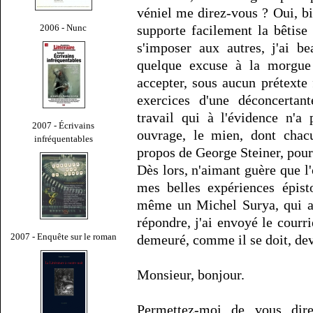
véniel me direz-vous ? Oui, bie
2006 - Nunc
supporte facilement la bêtise 
s'imposer aux autres, j'ai b
quelque excuse à la morgue
accepter, sous aucun prétexte f
exercices d'une déconcertant
travail qui à l'évidence n'a
2007 - Écrivains
ouvrage, le mien, dont chacu
infréquentables
propos de George Steiner, pour
Dès lors, n'aimant guère que l'
mes belles expériences épist
même un Michel Surya, qui a
répondre, j'ai envoyé le cour
2007 - Enquête sur le roman
demeuré, comme il se doit, devi
Monsieur, bonjour.
Permettez-moi de vous dir