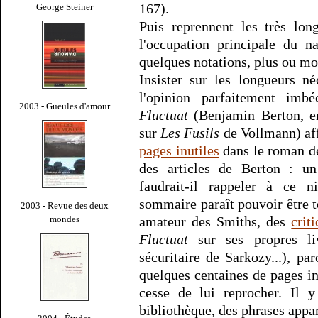
167).
George Steiner
Puis reprennent les très lon
l'occupation principale du na
quelques notations, plus ou m
Insister sur les longueurs né
l'opinion parfaitement imb
2003 - Gueules d'amour
Fluctuat
(Benjamin Berton, enc
sur
Les Fusils
de Vollmann) aff
pages inutiles
dans le roman de
des articles de Berton : u
faudrait-il rappeler à ce n
sommaire paraît pouvoir être t
2003 - Revue des deux
mondes
amateur des Smiths, des
crit
Fluctuat
sur ses propres li
sécuritaire de Sarkozy...), pa
quelques centaines de pages inu
cesse de lui reprocher. Il
bibliothèque, des phrases appa