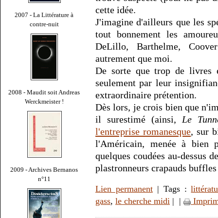
cette idée.
2007 - La Littérature à
J'imagine d'ailleurs que les sp
contre-nuit
tout bonnement les amoure
DeLillo, Barthelme, Coov
autrement que moi.
De sorte que trop de livres 
seulement par leur insignifian
2008 - Maudit soit Andreas
extraordinaire prétention.
Werckmeister !
Dès lors, je crois bien que n'
il surestimé (ainsi,
Le Tunn
l'entreprise romanesque
, sur 
l'Américain, menée à bien p
quelques coudées au-dessus de
plastronneurs crapauds buffles
2009 - Archives Bernanos
n°11
Lien permanent
| Tags :
littérat
gass
,
le cherche midi
|
|
Imprim