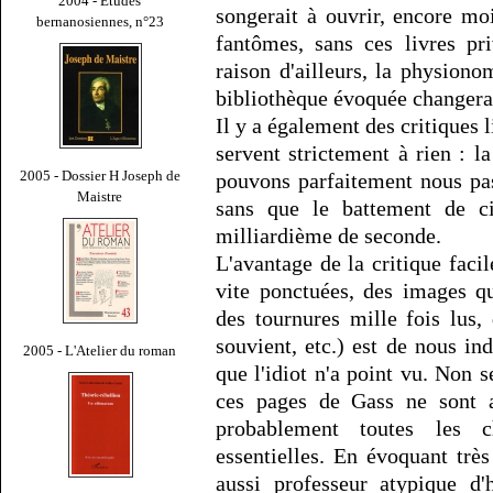
2004 - Études
songerait à ouvrir, encore moi
bernanosiennes, n°23
fantômes, sans ces livres pri
raison d'ailleurs, la physion
bibliothèque évoquée changerai
Il y a également des critiques 
servent strictement à rien : l
2005 - Dossier H Joseph de
pouvons parfaitement nous pas
Maistre
sans que le battement de ci
milliardième de seconde.
L'avantage de la critique facil
vite ponctuées, des images q
des tournures mille fois lus,
souvient, etc.) est de nous ind
2005 - L'Atelier du roman
que l'idiot n'a point vu. Non s
ces pages de Gass ne sont a
probablement toutes les c
essentielles. En évoquant trè
aussi professeur atypique d'