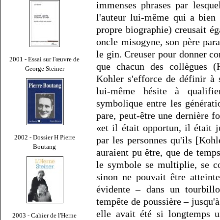
immenses phrases par lesquell
l'auteur lui-même qui a bien
propre biographie) creusait é
oncle misogyne, son père paral
le gin. Creuser pour donner corp
2001 - Essai sur l'œuvre de
que chacun des collègues (H
George Steiner
Kohler s'efforce de définir à
lui-même hésite à qualifi
symbolique entre les générati
pare, peut-être une dernière fo
«et il était opportun, il était
2002 - Dossier H Pierre
par les personnes qu'ils [Koh
Boutang
auraient pu être, que de temp
le symbole se multiplie, se 
sinon ne pouvait être attein
évidente – dans un tourbillo
tempête de poussière – jusqu'à
elle avait été si longtemps 
2003 - Cahier de l'Herne