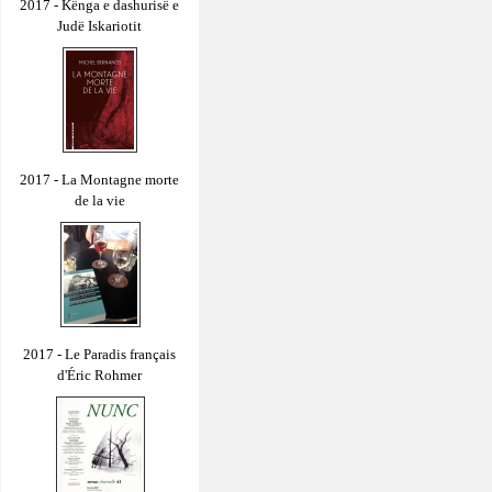
2017 - Kënga e dashurisë e
Judë Iskariotit
2017 - La Montagne morte
de la vie
2017 - Le Paradis français
d'Éric Rohmer