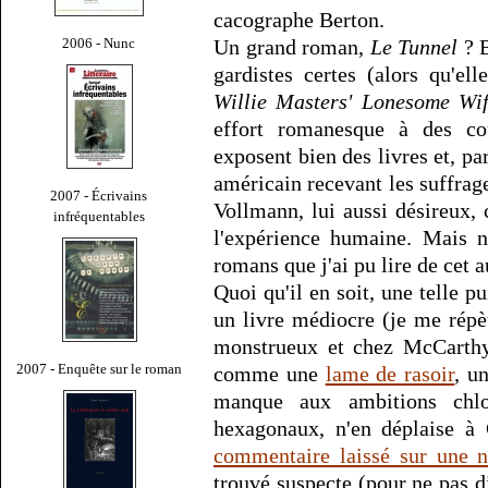
cacographe Berton.
2006 - Nunc
Un grand roman,
Le Tunnel
? B
gardistes certes (alors qu'ell
Willie Masters' Lonesome Wi
effort romanesque à des c
exposent bien des livres et, pa
américain recevant les suffrage
2007 - Écrivains
Vollmann, lui aussi désireux,
infréquentables
l'expérience humaine. Mais n
romans que j'ai pu lire de cet a
Quoi qu'il en soit, une telle p
un livre médiocre (je me répè
monstrueux et chez McCarthy
2007 - Enquête sur le roman
comme une
lame de rasoir
, u
manque aux ambitions chlo
hexagonaux, n'en déplaise à 
commentaire laissé sur une 
trouvé suspecte (pour ne pas d