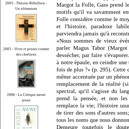
2005 - Théorie-Rébellion -
Margot la Folle, Gass prend l
Un ultimatum
motifs qu'il va savamment ent
Folle considère comme le moye
et l'histoire, paradoxe labi
parviendra jamais qu'à reconst
«Nous sommes de vieux événe
parler Magus Tabor (Margot l
2005 - Vivre et penser comme
dessécher, par faire s'évapor
des chrétiens
à notre épaule, en ceindre une 
fois de plus ?» (p. 295). Cette 
même accentuée par un phénom
remplacement de la réalité (si
spectral, qu'il s'agisse du lan
2006 - La Critique meurt
prend la pensée, et non les
jeune
remplace la vie; l'histoire us
de tirer des sons d'autres son
tous les noms que nous donnon
Demeure toutefois le doute