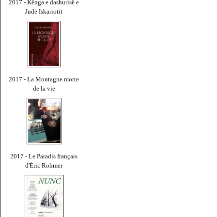
2017 - Kënga e dashurisë e
Judë Iskariotit
2017 - La Montagne morte
de la vie
2017 - Le Paradis français
d'Éric Rohmer