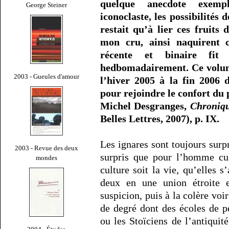
quelque anecdote exempl
George Steiner
iconoclaste, les possibilités
restait qu’à lier ces fruits
mon cru, ainsi naquirent c
récente et binaire fit
hedbomadairement. Ce volum
2003 - Gueules d'amour
l’hiver 2005 à la fin 2006 
pour rejoindre le confort du p
Michel Desgranges,
Chroniqu
Belles Lettres, 2007), p. IX.
Les ignares sont toujours surpr
2003 - Revue des deux
surpris que pour l’homme cult
mondes
culture soit la vie, qu’elles 
deux en une union étroite e
suspicion, puis à la colère voir
de degré dont des écoles de p
ou les Stoïciens de l’antiquit