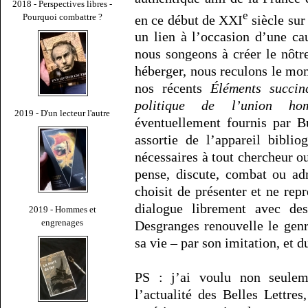
2018 - Perspectives libres -
e
Pourquoi combattre ?
en ce début de XXI
siècle sur 
un lien à l’occasion d’une ca
nous songeons à créer le nôtr
héberger, nous reculons le mom
nos récents
Éléments succin
politique de l’union hom
2019 - D'un lecteur l'autre
éventuellement fournis par B
assortie de l’appareil biblio
nécessaires à tout chercheur 
pense, discute, combat ou ad
choisit de présenter et ne repr
dialogue librement avec des
2019 - Hommes et
engrenages
Desgranges renouvelle le gen
sa vie – par son imitation, et
PS : j’ai voulu non seulem
l’actualité des Belles Lettre