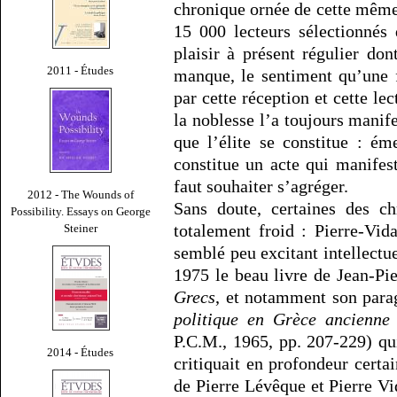
chronique ornée de cette même 
15 000 lecteurs sélectionnés
plaisir à présent régulier don
2011 - Études
manque, le sentiment qu’une f
par cette réception et cette lec
la noblesse l’a toujours manife
que l’élite se constitue : ém
constitue un acte qui manifest
faut souhaiter s’agréger.
2012 - The Wounds of
Sans doute, certaines des c
Possibility. Essays on George
totalement froid : Pierre-Vi
Steiner
semblé peu excitant intellectue
1975 le beau livre de Jean-Pi
Grecs
, et notamment son para
politique en Grèce ancienne
P.C.M., 1965, pp. 207-229) qui
2014 - Études
critiquait en profondeur certa
de Pierre Lévêque et Pierre V