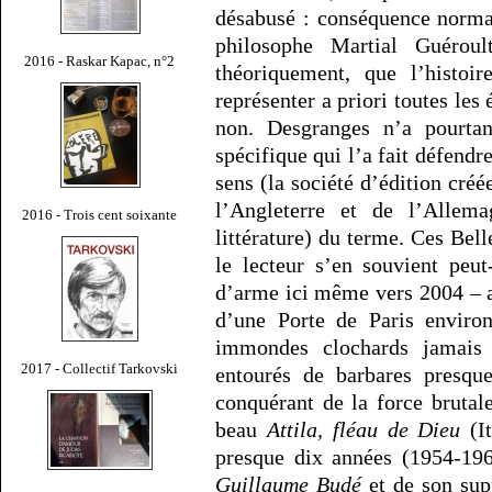
désabusé : conséquence norma
philosophe Martial Guéroul
2016 - Raskar Kapac, n°2
théoriquement, que l’histoi
représenter a priori toutes les
non. Desgranges n’a pourtan
spécifique qui l’a fait défendr
sens (la société d’édition cré
l’Angleterre et de l’Allem
2016 - Trois cent soixante
littérature) du terme. Ces Bel
le lecteur s’en souvient peu
d’arme ici même vers 2004 – al
d’une Porte de Paris environ
immondes clochards jamais 
2017 - Collectif Tarkovski
entourés de barbares presque
conquérant de la force brutal
beau
Attila, fléau de Dieu
(It
presque dix années (1954-19
Guillaume Budé
et de son sup