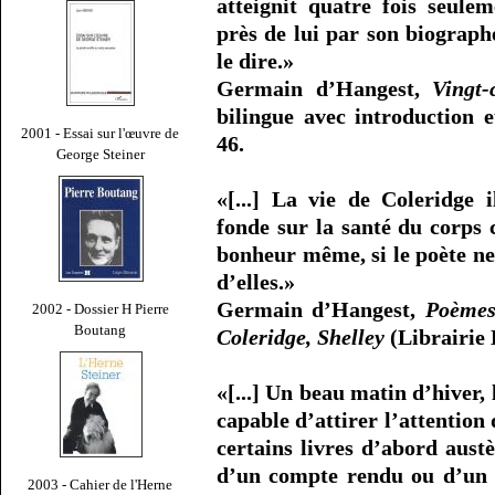
atteignit quatre fois seule
près de lui par son biograph
le dire.»
Germain d’Hangest,
Vingt-
bilingue avec introduction e
2001 - Essai sur l'œuvre de
46.
George Steiner
«[...] La vie de Coleridge 
fonde sur la santé du corps c
bonheur même, si le poète ne
d’elles.»
Germain d’Hangest,
Poèmes
2002 - Dossier H Pierre
Boutang
Coleridge, Shelley
(Librairie 
«[...] Un beau matin d’hiver, 
capable d’attirer l’attention 
certains livres d’abord aust
d’un compte rendu ou d’un r
2003 - Cahier de l'Herne