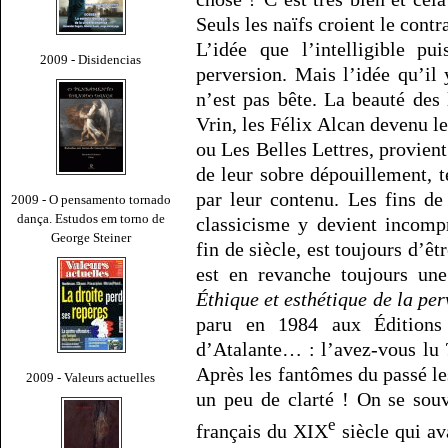
Seuls les naïfs croient le contra
L’idée que l’intelligible pu
2009 - Disidencias
perversion. Mais l’idée qu’il y
n’est pas bête. La beauté des 
Vrin, les Félix Alcan devenu l
ou Les Belles Lettres, provient
de leur sobre dépouillement, 
par leur contenu. Les fins de
2009 - O pensamento tornado
dança. Estudos em torno de
classicisme y devient incomp
George Steiner
fin de siècle, est toujours d’ê
est en revanche toujours une
Éthique et esthétique de la pe
paru en 1984 aux Éditions
d’Atalante… : l’avez-vous lu ?
Après les fantômes du passé les
2009 - Valeurs actuelles
un peu de clarté ! On se souv
e
français du XIX
siècle qui av