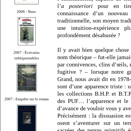
l’
a posteriori
pour en tire
2006 - Nunc
connaissance d’un nouveau 
traditionnelle, son moyen tradi
une intuition-expérience 
profondément désabusée ?
Il y avait bien quelque chose 
2007 - Écrivains
nom théorique – fut-elle jama
infréquentables
par connivences, clins d’œils, 
fugitive ? – lorsque notre g
Grand, nous avait dit en 1978-
sont d’une apparence triste : 
les collections B.H.P. et B.T.
2007 - Enquête sur le roman
des PUF… l’apparence et le p
d’avance de vouloir vous y a
Précisément : la dissuasion es
osent s’aventurer sur un ter
sacrées des temps primitifs é