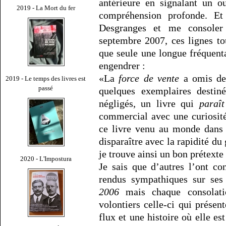
antérieure en signalant un o
2019 - La Mort du fer
compréhension profonde. Et 
Desgranges et me consoler
septembre 2007, ces lignes tou
que seule une longue fréquent
engendrer :
«La
force de vente
a omis d
2019 - Le temps des livres est
passé
quelques exemplaires destin
négligés, un livre qui
paraît
commercial avec une curiosité
ce livre venu au monde dans 
disparaître avec la rapidité du
je trouve ainsi un bon prétexte
2020 - L'Impostura
Je sais que d’autres l’ont c
rendus sympathiques sur se
2006
mais chaque consolatio
volontiers celle-ci qui présent
flux et une histoire où elle es