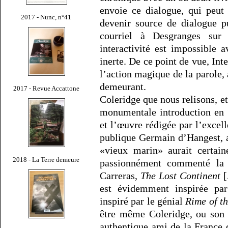
envoie ce dialogue, qui peut
2017 - Nunc, n°41
devenir source de dialogue p
courriel à Desgranges sur
interactivité est impossible 
inerte. De ce point de vue, Inte
l’action magique de la parole, 
demeurant.
2017 - Revue Accattone
Coleridge que nous relisons, e
monumentale introduction en 
et l’œuvre rédigée par l’excell
publique Germain d’Hangest, a
«vieux marin» aurait certain
2018 - La Terre demeure
passionnément commenté la 
Carreras,
The Lost Continent
[
est évidemment inspirée p
inspiré par le génial
Rime of t
être même Coleridge, ou son 
authentique ami de la France q