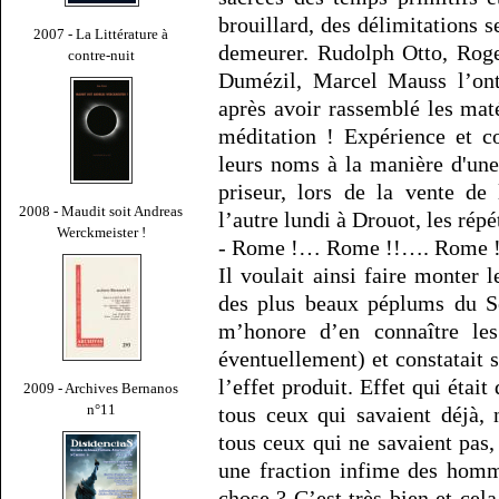
brouillard, des délimitations se
2007 - La Littérature à
demeurer. Rudolph Otto, Roge
contre-nuit
Dumézil, Marcel Mauss l’ont 
après avoir rassemblé les maté
méditation ! Expérience et c
leurs noms à la manière d'un
priseur, lors de la vente de
2008 - Maudit soit Andreas
l’autre lundi à Drouot, les rép
Werckmeister !
- Rome !… Rome !!…. Rome !
Il voulait ainsi faire monter l
des plus beaux péplums du Se
m’honore d’en connaître les
éventuellement) et constatait
l’effet produit. Effet qui étai
2009 - Archives Bernanos
n°11
tous ceux qui savaient déjà, 
tous ceux qui ne savaient pas,
une fraction infime des homm
chose ? C’est très bien et cela