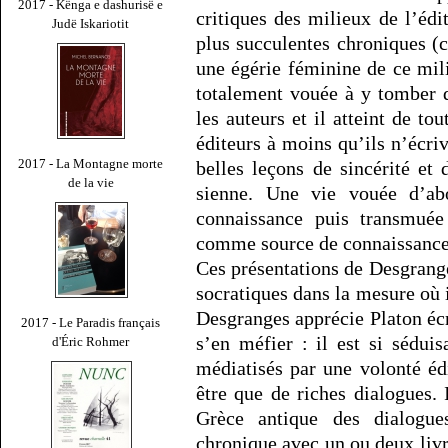
2017 - Kënga e dashurisë e
critiques des milieux de l’éd
Judë Iskariotit
plus succulentes chroniques (
une égérie féminine de ce mil
totalement vouée à y tomber d
les auteurs et il atteint de t
éditeurs à moins qu’ils n’écr
2017 - La Montagne morte
belles leçons de sincérité et 
de la vie
sienne. Une vie vouée d’a
connaissance puis transmué
comme source de connaissance
Ces présentations de Desgrang
socratiques dans la mesure où i
Desgranges apprécie Platon écr
2017 - Le Paradis français
s’en méfier : il est si sédui
d'Éric Rohmer
médiatisés par une volonté éd
être que de riches dialogues. 
Grèce antique des dialogu
chronique avec un ou deux livre