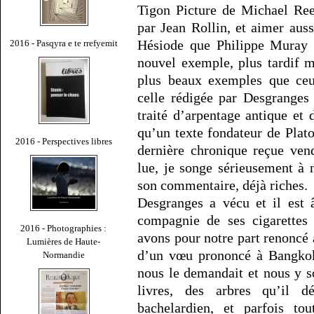
Tigon Picture de Michael Ree
par Jean Rollin, et aimer aus
Hésiode que Philippe Muray
2016 - Pasqyra e te rrefyemit
nouvel exemple, plus tardif 
plus beaux exemples que ceux
celle rédigée par Desgranges
traité d’arpentage antique et
qu’un texte fondateur de Plato
2016 - Perspectives libres
dernière chronique reçue vend
lue, je songe sérieusement à 
son commentaire, déjà riches.
Desgranges a vécu et il est 
compagnie de ses cigarettes 
2016 - Photographies :
avons pour notre part renoncé à
Lumières de Haute-
d’un vœu prononcé à Bangkok 
Normandie
nous le demandait et nous y 
livres, des arbres qu’il d
bachelardien, et parfois tou