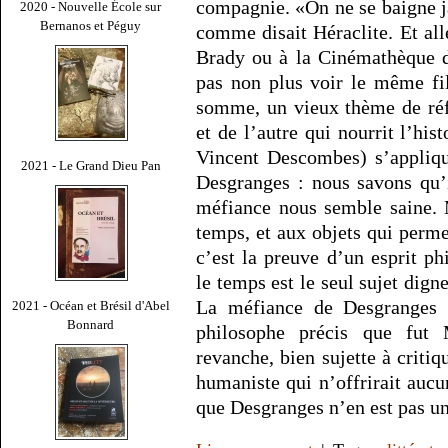
compagnie. «On ne se baigne 
2020 - Nouvelle École sur
Bernanos et Péguy
comme disait Héraclite. Et all
Brady ou à la Cinémathèque d
pas non plus voir le même fi
somme, un vieux thème de réf
et de l’autre qui nourrit l’his
Vincent Descombes) s’appliqu
2021 - Le Grand Dieu Pan
Desgranges : nous savons qu’i
méfiance nous semble saine. 
temps, et aux objets qui perme
c’est la preuve d’un esprit p
le temps est le seul sujet digne
La méfiance de Desgranges e
2021 - Océan et Brésil d'Abel
Bonnard
philosophe précis que fut
revanche, bien sujette à criti
humaniste qui n’offrirait aucun
que Desgranges n’en est pas 