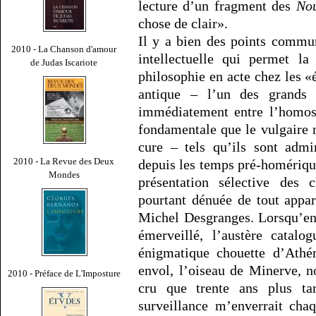
lecture d’un fragment des
Nou
chose de clair».
Il y a bien des points communs
2010 - La Chanson d'amour
intellectuelle qui permet la
de Judas Iscariote
philosophie en acte chez les «
antique – l’un des grands 
immédiatement entre l’homosex
fondamentale que le vulgaire n
cure – tels qu’ils sont admi
2010 - La Revue des Deux
depuis les temps pré-homériques
Mondes
présentation sélective des 
pourtant dénuée de tout appar
Michel Desgranges. Lorsqu’en 1
émerveillé, l’austère catalo
énigmatique chouette d’Athén
envol, l’oiseau de Minerve, n
2010 - Préface de L'Imposture
cru que trente ans plus ta
surveillance m’enverrait cha