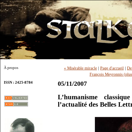
À propos
« Misérable miracle
|
Page d'accueil
|
De
François Meyronnis (plus
05/11/2007
ISSN : 2425-8784
L’humanisme classiqu
l’actualité des Belles Le