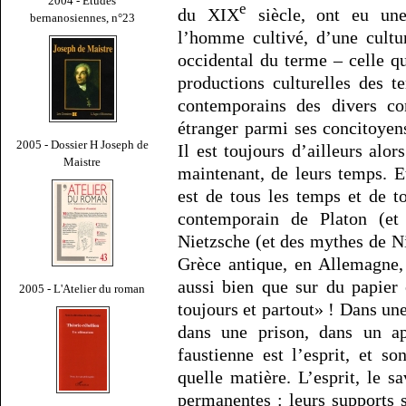
2004 - Études
e
du XIX
siècle, ont eu une 
bernanosiennes, n°23
l’homme cultivé, d’une cultu
occidental du terme – celle qu
productions culturelles des t
contemporains des divers co
étranger parmi ses concitoyen
2005 - Dossier H Joseph de
Il est toujours d’ailleurs alor
Maistre
maintenant, de leurs temps. Et
est de tous les temps et de t
contemporain de Platon (e
Nietzsche (et des mythes de Ni
Grèce antique, en Allemagne,
aussi bien que sur du papier
2005 - L'Atelier du roman
toujours et partout» ! Dans u
dans une prison, dans un ap
faustienne est l’esprit, et so
quelle matière. L’esprit, le s
permanentes : leurs supports s