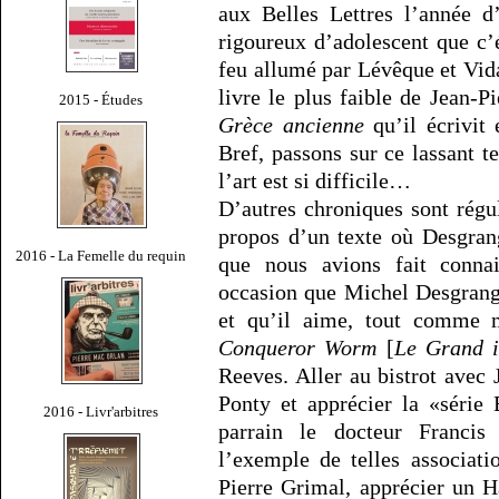
aux Belles Lettres l’année 
rigoureux d’adolescent que c’é
feu allumé par Lévêque et Vida
livre le plus faible de Jean-P
2015 - Études
Grèce ancienne
qu’il écrivit
Bref, passons sur ce lassant te
l’art est si difficile…
D’autres chroniques sont régu
propos d’un texte où Desgrang
2016 - La Femelle du requin
que nous avions fait connai
occasion que Michel Desgrang
et qu’il aime, tout comme
Conqueror Worm
[
Le Grand i
Reeves. Aller au bistrot avec
Ponty et apprécier la «séri
2016 - Livr'arbitres
parrain le docteur Franci
l’exemple de telles associati
Pierre Grimal, apprécier un 