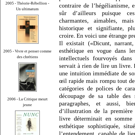
2005 - Théorie-Rébellion -
contraire de l’hégélianisme,
Un ultimatum
sûr d’ailleurs puisque ce
charmantes, aimables, mai
historique et signifiante, p
croire. En voici une étrange pr
Il existait («Dicunt, narran
esthétique en vogue dans l
2005 - Vivre et penser comme
des chrétiens
intellectuels fourvoyés dans
servait à rien de lire un livre.
une intuition immédiate de son
œil rapide mais rompu tout de
catégories de polices de cara
découpage de sa table des ma
2006 - La Critique meurt
paragraphes, et aussi, bie
jeune
d’illustration de la première
livre déterminait en somm
esthétique sophistiquée, sit
l’entendement, capable de lie