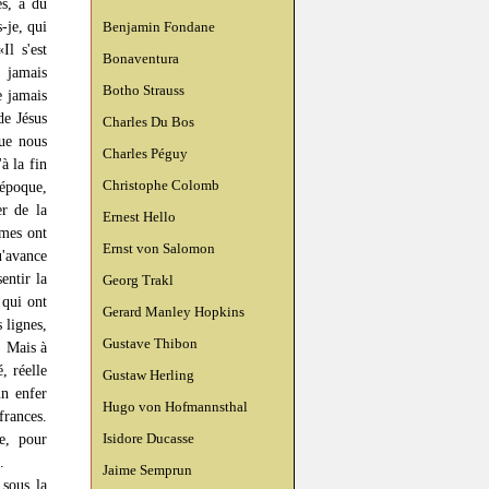
es, a dû
-je, qui
Benjamin Fondane
Il s'est
Bonaventura
e jamais
Botho Strauss
e jamais
de Jésus
Charles Du Bos
que nous
Charles Péguy
à la fin
Christophe Colomb
'époque,
er de la
Ernest Hello
mmes ont
Ernst von Salomon
u'avance
entir la
Georg Trakl
 qui ont
Gerard Manley Hopkins
 lignes,
Gustave Thibon
. Mais à
, réelle
Gustaw Herling
un enfer
Hugo von Hofmannsthal
frances.
Isidore Ducasse
e, pour
.
Jaime Semprun
 sous la