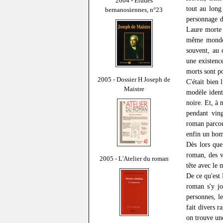
2004 - Études
tout au long
bernanosiennes, n°23
personnage d
Laure morte 
même monde,
souvent, au 
une existenc
morts sont p
2005 - Dossier H Joseph de
C'était bien 
Maistre
modèle identi
noire. Et, à
pendant ving
roman parcour
enfin un hom
Dès lors que
roman, des va
2005 - L'Atelier du roman
tête avec le 
De ce qu'est 
roman s'y jo
personnes, l
fait divers r
on trouve une