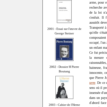
arme, pour en
recherche av
de la loi n'
s'enfuit. Il
aussitôt dev
Transporté à 
2001 - Essai sur l'œuvre de
qu'elle s'ét
George Steiner
composaient 
occupé, l'un 
un enfant ma
Ce fut préci
la mesure o
raisonnables
2002 - Dossier H Pierre
haineuse, fr
Boutang
innocente, c
que Pierre J
terre
. De ce 
sens où il pr
insensée d'u
dans un pays
d'abord face
2003 - Cahier de l'Herne