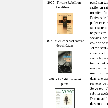
passé son tem
2005 - Théorie-Rébellion -
Un ultimatum
facile, en ra
première fo
l'univers de
parler en chr
la cruauté d
ne peut être 
sociales, de
2005 - Vivre et penser comme
chair de ce 
des chrétiens
Jourde peut-ê
cruauté adul
symbolique e
tout à fait 
évoqué plus h
mystique, pe
dans une ass
2006 - La Critique meurt
renverse ce 
jeune
Serge tout d
subi les accè
Devenu adulte
devenu un er