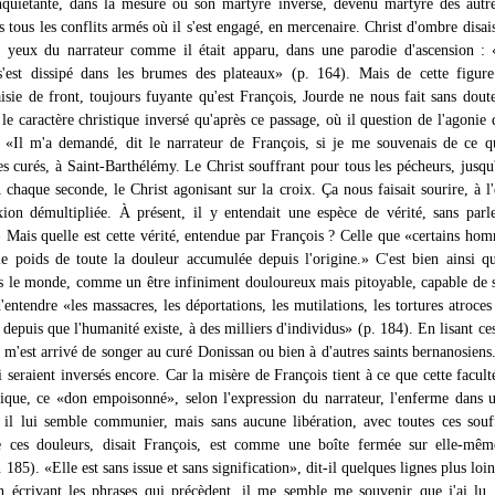
nquiétante, dans la mesure où son martyre inversé, devenu martyre des autr
s tous les conflits armés où il s'est engagé, en mercenaire. Christ d'ombre disais
x yeux du narrateur comme il était apparu, dans une parodie d'ascension : «
s'est dissipé dans les brumes des plateaux» (p. 164). Mais de cette figur
aisie de front, toujours fuyante qu'est François, Jourde ne nous fait sans dout
le caractère christique inversé qu'après ce passage, où il question de l'agonie 
. «Il m'a demandé, dit le narrateur de François, si je me souvenais de ce 
es curés, à Saint-Barthélémy. Le Christ souffrant pour tous les pécheurs, jusqu'
 chaque seconde, le Christ agonisant sur la croix. Ça nous faisait sourire, à l
ixion démultipliée. À présent, il y entendait une espèce de vérité, sans parl
 Mais quelle est cette vérité, entendue par François ? Celle que «certains ho
le poids de toute la douleur accumulée depuis l'origine.» C'est bien ainsi q
s le monde, comme un être infiniment douloureux mais pitoyable, capable de s
'entendre «les massacres, les déportations, les mutilations, les tortures atroces
, depuis que l'humanité existe, à des milliers d'individus» (p. 184). En lisant ces
il m'est arrivé de songer au curé Donissan ou bien à d'autres saints bernanosiens
i seraient inversés encore. Car la misère de François tient à ce que cette faculté
ique, ce «don empoisonné», selon l'expression du narrateur, l'enferme dans 
 il lui semble communier, mais sans aucune libération, avec toutes ces souf
 ces douleurs, disait François, est comme une boîte fermée sur elle-mêm
. 185). «Elle est sans issue et sans signification», dit-il quelques lignes plus loin
 écrivant les phrases qui précèdent, il me semble me souvenir que j'ai lu,