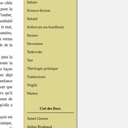
Sabato
ne cible
 pour la
Science-fiction
l'ombre
,
Sebald
souhaité
 le mal,
Sollers (et ses bouffons)
entière,
Steiner
s vertus
Stevenson
le de la
Tarkovski
 puis la
Tarr
toute la
Théologie politique
de façon
ien déjà
Traductions
'enfance
Virgile
ment que
rs qu'il
Warren
sonne de
u'elle a
Ciel des fixes
çois est
Armel Guerne
matique,
Arthur Rimbaud