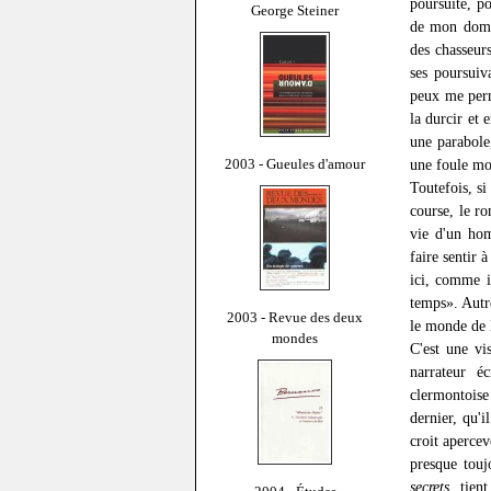
poursuite, p
George Steiner
de mon domic
des chasseur
ses poursuiva
peux me perm
la durcir et 
une parabole
2003 - Gueules d'amour
une foule mo
Toutefois, si 
course, le ro
vie d'un hom
faire sentir 
ici, comme i
temps». Autre
2003 - Revue des deux
le monde de l
mondes
C'est une vi
narrateur é
clermontoise 
dernier, qu'
croit apercev
presque touj
secrets
, tien