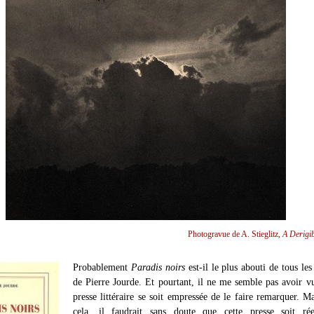
Photogravue de A. Stieglitz,
A Derigib
Probablement
Paradis noirs
est-il le plus abouti de tous le
de Pierre Jourde. Et pourtant, il ne me semble pas avoir v
presse littéraire se soit empressée de le faire remarquer. M
cela, il faudrait sans doute que cette presse soit rée