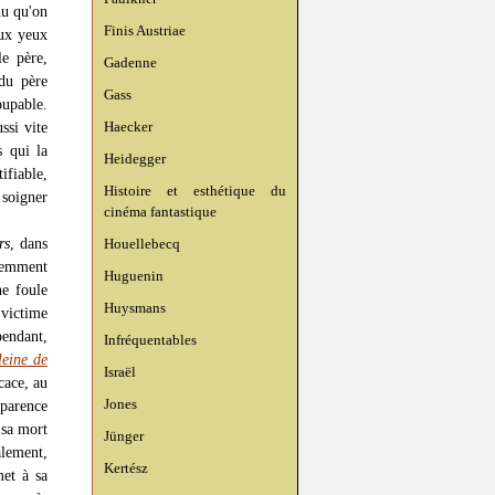
du qu'on
Finis Austriae
aux yeux
le père,
Gadenne
 du père
Gass
oupable.
Haecker
ssi vite
s qui la
Heidegger
ifiable,
Histoire et esthétique du
 soigner
cinéma fantastique
rs
, dans
Houellebecq
remment
Huguenin
ne foule
Huysmans
 victime
pendant,
Infréquentables
eine de
Israël
cace, au
Jones
pparence
 sa mort
Jünger
alement,
Kertész
met à sa