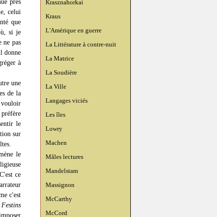
nue près
Krasznahorkai
e, celui
Kraus
anté que
L'Amérique en guerre
ù, si je
e ne pas
La Littérature à contre-nuit
il donne
La Matrice
gréger à
La Soudière
autre une
La Ville
es de la
Langages viciés
 vouloir
 préfère
Les îles
entir le
Lowry
tion sur
Machen
ltes.
amène le
Mâles lectures
igieuse
Mandelstam
C'est ce
arrateur
Massignon
me c'est
McCarthy
s
Festins
McCord
 imposer