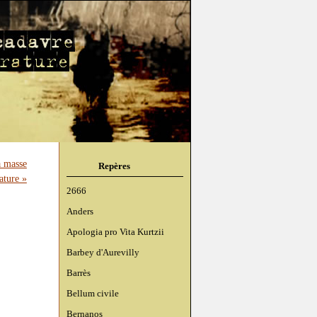
 masse
Repères
ature »
2666
Anders
Apologia pro Vita Kurtzii
Barbey d'Aurevilly
Barrès
Bellum civile
Bernanos