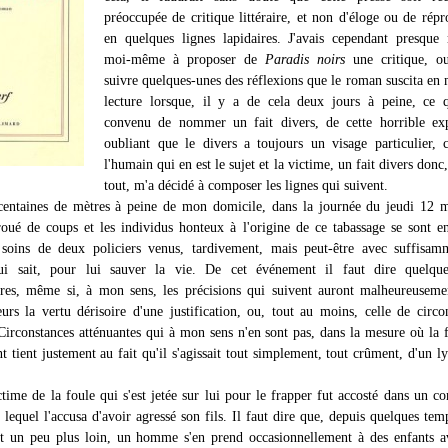
préoccupée de critique littéraire, et non d'éloge ou de répr
en quelques lignes lapidaires. J'avais cependant presque
moi-même à proposer de
Paradis noirs
une critique, ou
suivre quelques-unes des réflexions que le roman suscita en 
lecture lorsque, il y a de cela deux jours à peine, ce q
convenu de nommer un fait divers, de cette horrible exp
oubliant que le divers a toujours un visage particulier, 
l'humain qui en est le sujet et la victime, un fait divers donc
tout, m'a décidé à composer les lignes qui suivent.
entaines de mètres à peine de mon domicile, dans la journée du jeudi 12 m
ué de coups et les individus honteux à l'origine de ce tabassage se sont en
 soins de deux policiers venus, tardivement, mais peut-être avec suffisam
qui sait, pour lui sauver la vie. De cet événement il faut dire quelqu
res, même si, à mon sens, les précisions qui suivent auront malheureuseme
teurs la vertu dérisoire d'une justification, ou, tout au moins, celle de circo
 Circonstances atténuantes qui à mon sens n'en sont pas, dans la mesure où la 
 tient justement au fait qu'il s'agissait tout simplement, tout crûment, d'un l
ime de la foule qui s'est jetée sur lui pour le frapper fut accosté dans un 
 lequel l'accusa d'avoir agressé son fils. Il faut dire que, depuis quelques tem
et un peu plus loin, un homme s'en prend occasionnellement à des enfants 