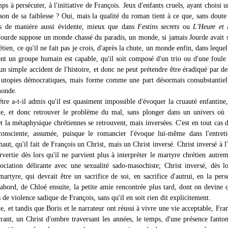
ps à persécuter, à l'initiative de François. Jeux d'enfants cruels, ayant choisi u
ison de sa faiblesse ? Oui, mais la qualité du roman tient à ce que, sans doute
is de manière aussi évidente, mieux que dans
Festins secrets
ou
L'Heure et 
 Jourde suppose un monde chassé du paradis, un monde, si jamais Jourde avait 
étien, ce qu'il ne fait pas je crois, d'après la chute, un monde enfin, dans lequel
ont un groupe humain est capable, qu'il soit composé d'un trio ou d'une foule 
un simple accident de l'histoire, et donc ne peut prétendre être éradiqué par de
s utopies démocratiques, mais forme comme une part désormais consubstantiel
monde.
tre a-t-il admis qu'il est quasiment impossible d'évoquer la cruauté enfantine,
te, et donc retrouver le problème du mal, sans plonger dans un univers où 
t la métaphysique chrétiennes se retrouvent, mais inversées. C'est en tout cas 
consciente, assumée, puisque le romancier l'évoque lui-même dans l'entret
aut, qu'il fait de François un Christ, mais un Christ inversé. Christ inversé à l
rvertie dès lors qu'il ne parvient plus à interpréter le martyre chrétien autre
ociation délirante avec une sexualité sado-masochiste; Christ inversé, dès lo
martyre, qui devrait être un sacrifice de soi, en sacrifice d'autrui, en la per
'abord, de Chloé ensuite, la petite amie rencontrée plus tard, dont on devine q
s de violence sadique de François, sans qu'il en soit rien dit explicitement.
, et tandis que Boris et le narrateur ont réussi à vivre une vie acceptable, Fran
rant, un Christ d'ombre traversant les années, le temps, d'une présence fanto