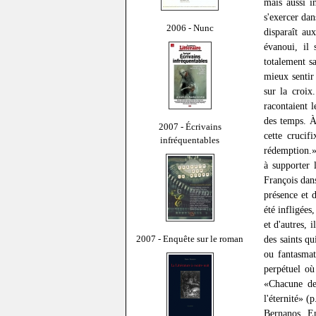
mais aussi i
s'exercer dan
2006 - Nunc
disparaît au
évanoui, il 
totalement s
mieux sentir 
sur la croix
racontaient l
des temps. À
2007 - Écrivains
cette crucif
infréquentables
rédemption.»
à supporter 
François dan
présence et d
été infligées
et d'autres, 
2007 - Enquête sur le roman
des saints qu
ou fantasmat
perpétuel où
«Chacune de
l'éternité» (p
Bernanos. En