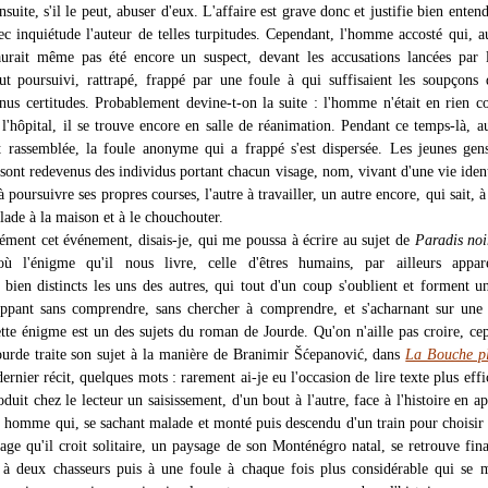
suite, s'il le peut, abuser d'eux. L'affaire est grave donc et justifie bien enten
ec inquiétude l'auteur de telles turpitudes. Cependant, l'homme accosté qui, 
aurait même pas été encore un suspect, devant les accusations lancées par 
 fut poursuivi, rattrapé, frappé par une foule à qui suffisaient les soupçons
enus certitudes. Probablement devine-t-on la suite : l'homme n'était en rien c
l'hôpital, il se trouve encore en salle de réanimation. Pendant ce temps-là, au
ait rassemblée, la foule anonyme qui a frappé s'est dispersée. Les jeunes gen
sont redevenus des individus portant chacun visage, nom, vivant d'une vie ident
à poursuivre ses propres courses, l'autre à travailler, un autre encore, qui sait, à
lade à la maison et à le chouchouter.
sément cet événement, disais-je, qui me poussa à écrire au sujet de
Paradis noi
ù l'énigme qu'il nous livre, celle d'êtres humains, par ailleurs appa
, bien distincts les uns des autres, qui tout d'un coup s'oublient et forment u
appant sans comprendre, sans chercher à comprendre, et s'acharnant sur une
ette énigme est un des sujets du roman de Jourde. Qu'on n'aille pas croire, ce
ourde traite son sujet à la manière de Branimir Šćepanović, dans
La Bouche pl
dernier récit, quelques mots : rarement ai-je eu l'occasion de lire texte plus effi
oduit chez le lecteur un saisissement, d'un bout à l'autre, face à l'histoire en a
n homme qui, se sachant malade et monté puis descendu d'un train pour choisir
age qu'il croit solitaire, un paysage de son Monténégro natal, se retrouve fin
 à deux chasseurs puis à une foule à chaque fois plus considérable qui se 