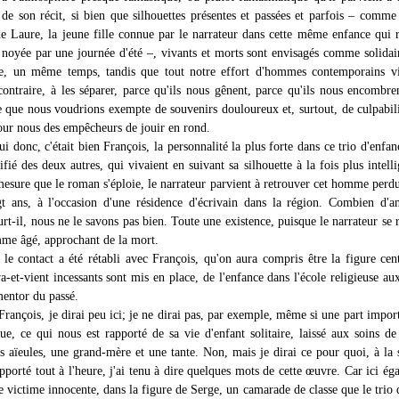
 de son récit, si bien que silhouettes présentes et passées et parfois – comme
e Laure, la jeune fille connue par le narrateur dans cette même enfance qui r
noyée par une journée d'été –, vivants et morts sont envisagés comme solidai
 un même temps, tandis que tout notre effort d'hommes contemporains vi
contraire, à les séparer, parce qu'ils nous gênent, parce qu'ils nous encombre
e que nous voudrions exempte de souvenirs douloureux et, surtout, de culpabil
our nous des empêcheurs de jouir en rond.
lui donc, c'était bien François, la personnalité la plus forte dans ce trio d'enfanc
fié des deux autres, qui vivaient en suivant sa silhouette à la fois plus intelli
 mesure que le roman s'éploie, le narrateur parvient à retrouver cet homme perd
t ans, à l'occasion d'une résidence d'écrivain dans la région. Combien d'a
t-il, nous ne le savons pas bien. Toute une existence, puisque le narrateur se 
me âgé, approchant de la mort.
 le contact a été rétabli avec François, qu'on aura compris être la figure cen
-et-vient incessants sont mis en place, de l'enfance dans l'école religieuse aux
mentor du passé.
François, je dirai peu ici; je ne dirai pas, par exemple, même si une part impor
ue, ce qui nous est rapporté de sa vie d'enfant solitaire, laissé aux soins de 
es aïeules, une grand-mère et une tante. Non, mais je dirai ce pour quoi, à la 
apporté tout à l'heure, j'ai tenu à dire quelques mots de cette œuvre. Car ici ég
 victime innocente, dans la figure de Serge, un camarade de classe que le trio 