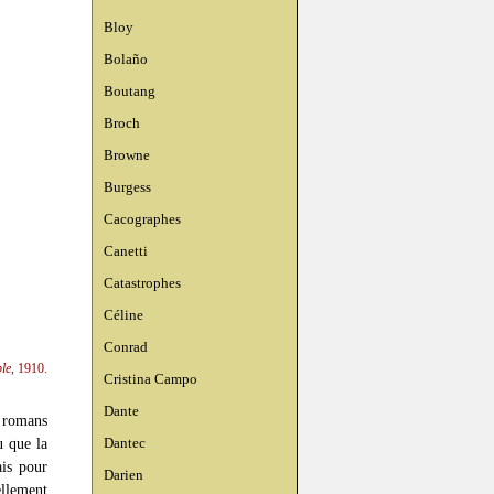
Bloy
Bolaño
Boutang
Broch
Browne
Burgess
Cacographes
Canetti
Catastrophes
Céline
Conrad
le
, 1910.
Cristina Campo
Dante
s romans
Dantec
u que la
ais pour
Darien
llement