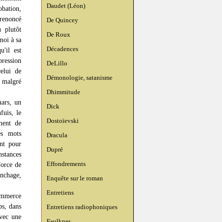
Daudet (Léon)
obation,
 renoncé
De Quincey
 plutôt
De Roux
moi à sa
Décadences
u'il est
ression
DeLillo
celui de
Démonologie, satanisme
, malgré
Dhimmitude
ars, un
Dick
fuis, le
Dostoïevski
ment de
es mots
Dracula
nt pour
Dupré
nstances
Effondrements
force de
ynchage,
Enquête sur le roman
Entretiens
commerce
ps, dans
Entretiens radiophoniques
avec une
Faulkner