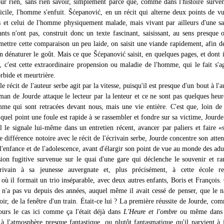
our rien, sans rien savoir, simplement parce que, comme dans l'histoire surve
ile, l'homme s'enfuit. Šćepanović, en un récit qui alterne deux points de vu
s et celui de l'homme physiquement malade, mais vivant par ailleurs d'une s
nts n'ont pas, construit donc un texte fascinant, saisissant, au sens presque o
ettre cette comparaison un peu laide, on saisit une viande rapidement, afin d
en dénaturer le goût. Mais ce que Šćepanović saisit, en quelques pages, et dont 
, c'est cette extraordinaire propension ou maladie de l'homme, qui le fait s'a
rbide et meurtrière.
le récit de l'auteur serbe agit par la vitesse, puisqu'il est presque d'un bout à l'
man de Jourde attaque le lecteur par la lenteur et ce ne sont pas quelques heur
me qui sont retracées devant nous, mais une vie entière. C'est que, loin de
à quel point une foule est rapide à se rassembler et fondre sur sa victime, Jourde
l le signale lui-même dans un entretien récent, avancer par paliers et faire «s
 différence notoire avec le récit de l'écrivain serbe, Jourde concentre son atten
'enfance et de l'adolescence, avant d'élargir son point de vue au monde des adu
sion fugitive survenue sur le quai d'une gare qui déclenche le souvenir et r
crivain à sa jeunesse auvergnate et, plus précisément, à cette école rel
où il formait un trio inséparable, avec deux autres enfants, Boris et François. 
il n'a pas vu depuis des années, auquel même il avait cessé de penser, que le n
oir, de la fenêtre d'un train. Était-ce lui ? La première réussite de Jourde, com
ours le cas ici comme ça l'était déjà dans
L'Heure et l'ombre
ou même dan
t à l'atmosphère presque fantastique, ou plutôt fantasmatique qu'il parvient à