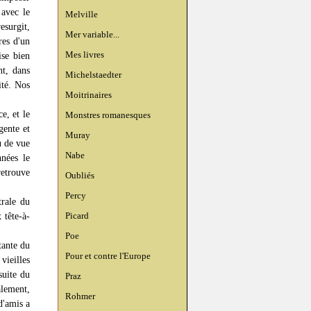
 avec le
Melville
esurgit,
Mer variable...
res d'un
Mes livres
se bien
nt, dans
Michelstaedter
ité. Nos
Moitrinaires
e, et le
Monstres romanesques
gente et
Muray
u de vue
Nabe
nnées le
retrouve
Oubliés
Percy
trale du
Picard
 tête-à-
Poe
tante du
Pour et contre l'Europe
vieilles
suite du
Praz
alement,
Rohmer
d'amis a