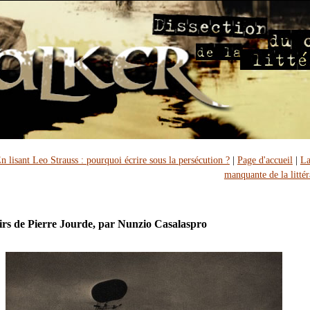
n lisant Leo Strauss : pourquoi écrire sous la persécution ?
|
Page d'accueil
|
La
manquante de la littér
irs de Pierre Jourde, par Nunzio Casalaspro