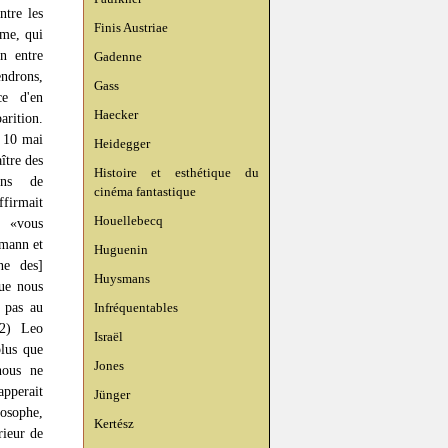
ntre les
Finis Austriae
ême, qui
on entre
Gadenne
endrons,
Gass
e d'en
Haecker
arition.
 10 mai
Heidegger
ître des
Histoire et esthétique du
ions de
cinéma fantastique
ffirmait
Houellebecq
e «vous
tmann et
Huguenin
ne des]
Huysmans
que nous
e pas au
Infréquentables
(2) Leo
Israël
plus que
Jones
nous ne
apperait
Jünger
losophe,
Kertész
rieur de