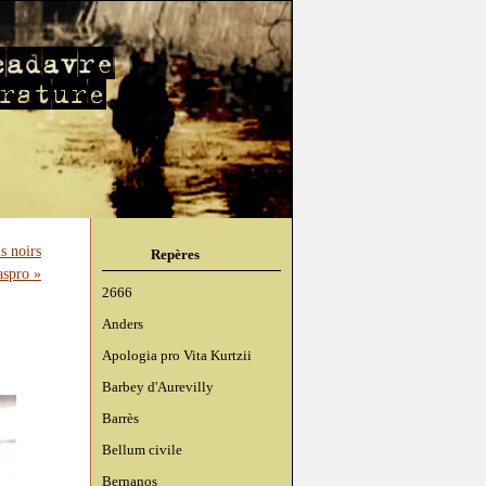
s noirs
Repères
aspro »
2666
Anders
Apologia pro Vita Kurtzii
Barbey d'Aurevilly
Barrès
Bellum civile
Bernanos