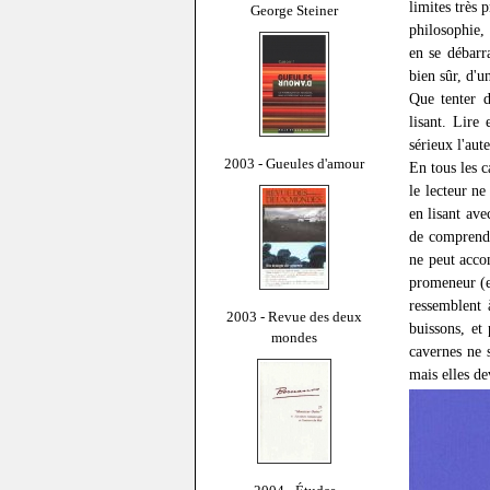
limites très 
George Steiner
philosophie, 
en se débarr
bien sûr, d'u
Que tenter 
lisant. Lire
sérieux l'aut
2003 - Gueules d'amour
En tous les c
le lecteur n
en lisant ave
de comprendr
ne peut acco
promeneur (et
ressemblent 
2003 - Revue des deux
buissons, et
mondes
cavernes ne 
mais elles de