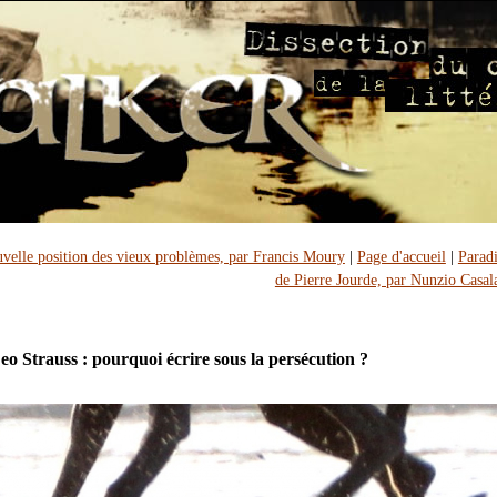
velle position des vieux problèmes, par Francis Moury
|
Page d'accueil
|
Paradi
de Pierre Jourde, par Nunzio Casal
eo Strauss : pourquoi écrire sous la persécution ?