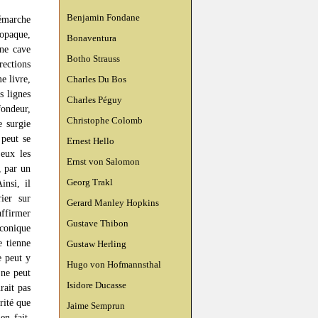
Benjamin Fondane
démarche
 opaque,
Bonaventura
ne cave
Botho Strauss
rections
e livre,
Charles Du Bos
s lignes
Charles Péguy
fondeur,
Christophe Colomb
e surgie
 peut se
Ernest Hello
 eux les
Ernst von Salomon
, par un
Georg Trakl
insi, il
ier sur
Gerard Manley Hopkins
affirmer
Gustave Thibon
aconique
e tienne
Gustaw Herling
e peut y
Hugo von Hofmannsthal
 ne peut
Isidore Ducasse
rait pas
rité que
Jaime Semprun
en fait,