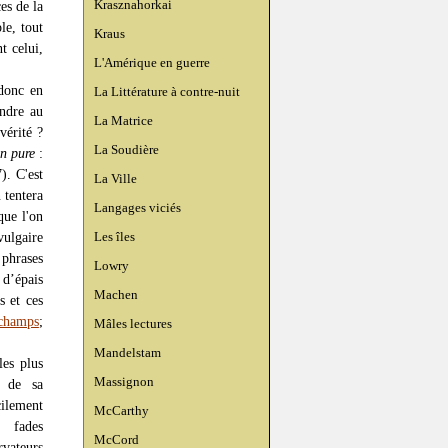
Krasznahorkai
es de la
le, tout
Kraus
t celui,
L'Amérique en guerre
donc en
La Littérature à contre-nuit
endre au
La Matrice
vérité ?
La Soudière
on pure
:
). C'est
La Ville
 tentera
Langages viciés
que l'on
Les îles
vulgaire
 phrases
Lowry
 d’épais
Machen
s et ces
 champs
;
Mâles lectures
Mandelstam
les plus
Massignon
) de sa
cilement
McCarthy
 fades
McCord
ateurs