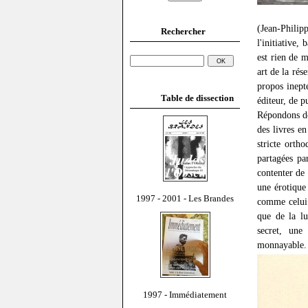
(Jean-Phili
Rechercher
l'initiative, 
est rien de m
art de la rés
propos inept
Table de dissection
éditeur, de p
Répondons don
des livres en
stricte orth
partagées pa
contenter de 
une érotique 
1997 - 2001 - Les Brandes
comme celui d
que de la lu
secret, une
monnayable.
1997 - Immédiatement