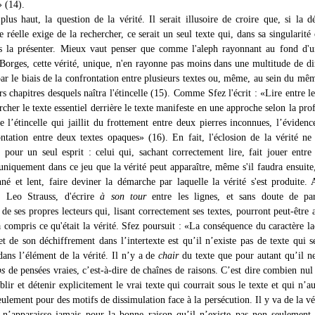
» (14).
 plus haut, la question de la vérité. Il serait illusoire de croire que, si la 
 réelle exige de la rechercher, ce serait un seul texte qui, dans sa singularité
s la présenter. Mieux vaut penser que comme l'aleph rayonnant au fond d'u
Borges, cette vérité, unique, n'en rayonne pas moins dans une multitude de di
ar le biais de la confrontation entre plusieurs textes ou, même, au sein du mêm
rs chapitres desquels naîtra l'étincelle (15). Comme Sfez l'écrit : «Lire entre le
rcher le texte essentiel derrière le texte manifeste en une approche selon la pro
e l’étincelle qui jaillit du frottement entre deux pierres inconnues, l’évidenc
ntation entre deux textes opaques» (16). En fait, l'éclosion de la vérité ne
 pour un seul esprit : celui qui, sachant correctement lire, fait jouer entre
 uniquement dans ce jeu que la vérité peut apparaître, même s'il faudra ensuite
nné et lent, faire deviner la démarche par laquelle la vérité s'est produite. A
ur Leo Strauss, d'écrire
à son tour
entre les lignes, et sans doute de par
e de ses propres lecteurs qui, lisant correctement ses textes, pourront peut-être 
a compris ce qu'était la vérité. Sfez poursuit : «La conséquence du caractère l
et de son déchiffrement dans l’intertexte est qu’il n’existe pas de texte qui s
dans l’élément de la vérité. Il n’y a de
chair
du texte que pour autant qu’il n
ps
de pensées vraies, c’est-à-dire de chaînes de raisons. C’est dire combien nul
blir et détenir explicitement le vrai texte qui courrait sous le texte et qui n’au
eulement pour des motifs de dissimulation face à la persécution. Il y va de la vé
e n’apparaisse jamais pour la bonne raison qu’il n’existe pas non seulement 