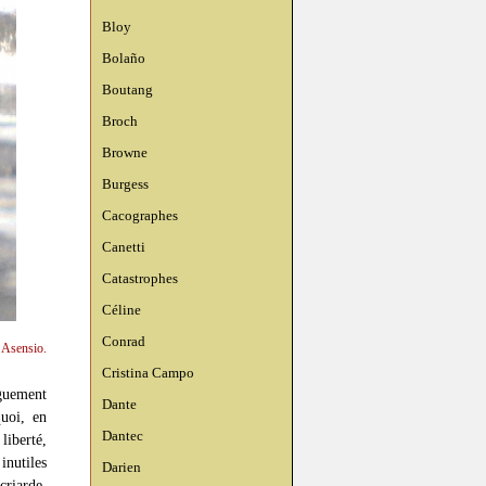
Bloy
Bolaño
Boutang
Broch
Browne
Burgess
Cacographes
Canetti
Catastrophes
Céline
Conrad
n Asensio.
Cristina Campo
nguement
Dante
quoi, en
Dantec
liberté,
inutiles
Darien
criarde,