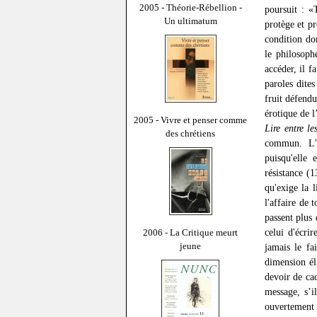
2005 - Théorie-Rébellion -
poursuit : «
Un ultimatum
protège et pr
condition do
le philosoph
accéder, il f
paroles dites
fruit défendu
érotique de l
2005 - Vivre et penser comme
Lire entre le
des chrétiens
commun. L'éc
puisqu'elle 
résistance (
qu'exige la l
l'affaire de
passent plus 
celui d'écrir
2006 - La Critique meurt
jeune
jamais le fa
dimension éli
devoir de cac
message, s’il
ouvertement 