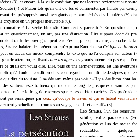
précises (3), et encore, à la seule condition que nos lectures reviennent aux sourc
Socrate (4) et Platon tels qu'ils ont été lus et commentés par Fârâbî par exemp
assant des présupposés aussi aveuglants que faux hérités des Lumières (5) don
ne croyance en un progrès inéluctable (6).
de connaître ? La vérité bien sûr. Comment y parvenir ? En questionnant, 
 est un questionnement, un art, pas une distraction. Lire suppose donc de pr
eur dont on lit les ouvrages : peut-être s'est-il, plus qu'un autre, approché de la 
as, Strauss balaiera les prétentions qu'exprima Kant dans sa
Critique de la rais
e peut en aucun cas mieux comprendre le texte que ne l'a compris son auteur (7
c grande attention, en lisant
entre les lignes
les grands auteurs du passé que l'on
e ce qu'ils ont voulu dire. Lire, plus qu'une herméneutique, est une aventure 
mplir qu'à l'unique condition de savoir regarder la multitude de signes que le 
 que dire du touriste !) ne désirent même pas voir : «Il y a des livres dont les
à des sentiers assez tortueux qui mènent le long de précipices dissimulés par
 parfois même le long de cavernes spacieuses et bien cachées. Ces profondeur
sont pas remarquées par
ceux qu’occupe le travail et qui se hâtent vers leurs
viennent graduellement connues au voyageur oisif et attentif» (8).
Leo Strauss, l'un des penseurs 
subtils, voire paradoxaux (9
génération et l'un des moins fa
réductibles à quelques
monochromes néo-conserv