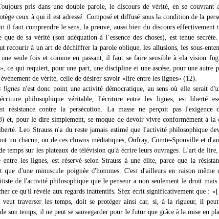
Toujours pris dans une double parole, le discours de vérité, en se couvrant a
otège ceux à qui il est adressé. Composé et diffusé sous la condition de la pers
nt il faut comprendre le sens, la preuve, aussi bien du discours effectivement 
e que de sa vérité (son adéquation à l’essence des choses), est tenue secrète
aut recourir à un art de déchiffrer la parole oblique, les allusions, les sous-enten
 une seule fois et comme en passant, il faut se faire sensible à «la vision fug
», ce qui requiert, pour une part, une discipline et une ascèse, pour une autre p
’événement de vérité, celle de désirer savoir «lire entre les lignes» (12).
s lignes
n'est donc point une activité démocratique, au sens où elle serait d'
riture philosophique véritable, l'écriture entre les lignes, est liberté ess
est résistance contre la persécution. La masse ne perçoit pas l'exigence 
13) et, pour le dire simplement, se moque de devoir vivre conformément à la 
iberté. Leo Strauss n'a du reste jamais estimé que l'activité philosophique dev
 tout un chacun, ou de ces clowns médiatiques, Onfray, Comte-Sponville et d'au
de temps sur les plateaux de télévision qu'à écrire leurs ouvrages. L'art de lir
e entre les lignes, est réservé selon Strauss à une élite, parce que la résistan
it que d'une minuscule poignée d'hommes. C'est d'ailleurs en raison même 
tiste de l'activité philosophique que le penseur a non seulement le droit mais 
her ce qu'il révèle aux regards inattentifs. Sfez écrit significativement que : «
 veut traverser les temps, doit se protéger ainsi car, si, à la rigueur, il peut
de son temps, il ne peut se sauvegarder pour le futur que grâce à la mise en pl