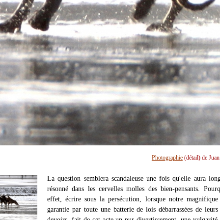
Photographie
(détail) de Jua
La question semblera scandaleuse une fois qu'elle aura lo
résonné dans les cervelles molles des bien-pensants. Pour
effet, écrire sous la persécution, lorsque notre magnifique 
garantie par toute une batterie de lois débarrassées de leurs 
devoirs, fait de cet acte un pur divertissement, une vulgarité 