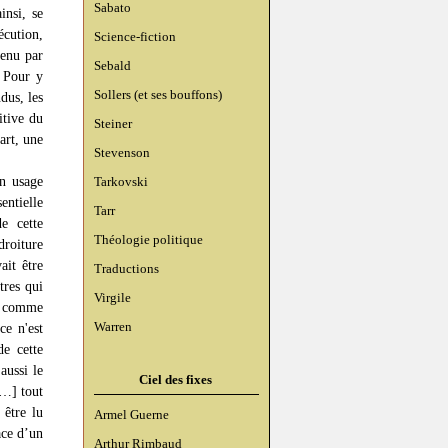
Sabato
insi, se
écution,
Science-fiction
tenu par
Sebald
. Pour y
Sollers (et ses bouffons)
dus, les
itive du
Steiner
art, une
Stevenson
un usage
Tarkovski
entielle
Tarr
de cette
Théologie politique
droiture
ait être
Traductions
tres qui
Virgile
e, comme
Warren
ce n'est
de cette
aussi le
Ciel des fixes
[…] tout
 être lu
Armel Guerne
ace d’un
Arthur Rimbaud