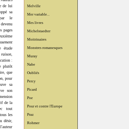
e de lui
Melville
oppé sa
Mer variable...
par le
Mes livres
devenu
es pages
Michelstaedter
euxième
Moitrinaires
lissement
Monstres romanesques
e étude
 raison
,
Muray
cution :
Nabe
e plutôt
ire, que
Oubliés
on, pour
Percy
ouve sa
Picard
uve son
imension
Poe
if de la
Pour et contre l'Europe
ec tout
Praz
tous les
u désir,
Rohmer
l'auteur