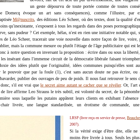
un geste dépourvu de toute portée comme de toutes consé
ppe Domecq évoque un art sans conséquences), comme l'illustre, par e
baptisée
M@nuscrits
, des éditions Léo Scheer, où des textes, dont la qualité d'
oins qu'inexistante, s'exposent à tous les regards dans des poses pornographiqu
erve, sans pudeur ? Cet exemple, hélas, n'est en rien une initiative notable qui, s
es de Léo Scheer, tracerait une voie nouvelle dans notre façon de lire, voire,
ublier, mais la commune mesure ou plutôt l'étiage de l'âge publicitaire qui est le
c à notre question en inversant la proposition : écrire dans ou sous la liberté,
 les insérant dans l'immense circuit de la démocratie libérale faisant triompher
odoxie des idées plutôt que l'originalité, idées communes puisqu'elles sont au
r le pouvoir que par la foule (1), c'est sans aucun doute ne pas écrire, ou 
bavarder, publier des ouvrages de peu de poids. Il nous faut retrouver le sens d
donc, s'il est vrai que
le secret aime autant se cacher que se révéler
. Or, l'art 
e lire affirme Leo Strauss le très subtil, est volonté du secret, de la pénombr
mière sous laquelle les putains appâtent leurs clients en exhibant l'absence
 chair livrée, une langue standardisée, un érotisme de commande, une
LRSP (livre reçu en service de presse,
Beauche
2007).
Si la vérité exige d'être dite, elle ne
moins être livrée à tous. Seuls les plus