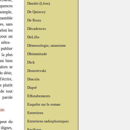
Daudet (Léon)
quences
De Quincey
xemple,
ensemble
De Roux
es, sans
Décadences
elon les
 pour un
DeLillo
 nôtre.
Démonologie, satanisme
 publier
Dhimmitude
 la plus
ssi bien
Dick
alors se
Dostoïevski
u désir,
d'écrire,
Dracula
e plutôt
Dupré
 de tout
Effondrements
 parole
Enquête sur le roman
sne
,
Entretiens
Entretiens radiophoniques
 peut du
 dignes,
Faulkner