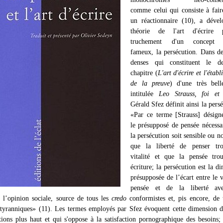
comme celui qui consiste à fair
un réactionnaire (10), a dével
théorie de l'art d'écrire 
truchement d'un concept 
fameux, la persécution. Dans d
denses qui constituent le d
chapitre (
L'art d'écrire et l'étab
de la preuve
) d'une très bell
intitulée
Leo Strauss, foi et
Gérald Sfez définit ainsi la persé
«Par ce terme [Strauss] désign
le présupposé de pensée nécessa
la persécution soit sensible ou n
que la liberté de penser tr
vitalité et que la pensée tro
écriture; la persécution est la d
présupposée de l’écart entre le v
pensée et de la liberté av
 l’opinion sociale, source de tous les
credo
conformistes et, pis encore, de 
yranniques» (11). Les termes employés par Sfez évoquent cette dimension d
ions plus haut et qui s'oppose à la satisfaction pornographique des besoins; 