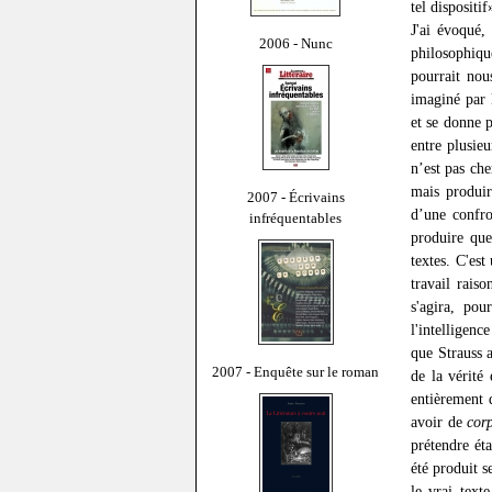
tel dispositif
J'ai évoqué,
2006 - Nunc
philosophique
pourrait nou
imaginé par 
et se donne p
entre plusieu
n’est pas che
mais produir
2007 - Écrivains
d’une confro
infréquentables
produire que
textes. C'est
travail raiso
s'agira, po
l'intelligenc
que Strauss 
2007 - Enquête sur le roman
de la vérité 
entièrement 
avoir de
cor
prétendre éta
été produit s
le vrai text