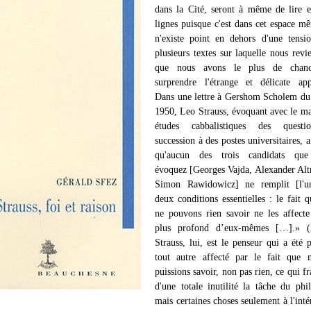
dans la Cité, seront à même de lire e
lignes puisque c'est dans cet espace m
n'existe point en dehors d'une tensi
plusieurs textes sur laquelle nous revi
que nous avons le plus de chanc
surprendre l'étrange et délicate app
Dans une lettre à Gershom Scholem du
1950, Leo Strauss, évoquant avec le ma
études cabbalistiques des quest
succession à des postes universitaires, a
qu'aucun des trois candidats qu
évoquez [Georges Vajda, Alexander Al
Simon Rawidowicz] ne remplit [l'u
deux conditions essentielles : le fait 
ne pouvons rien savoir ne les affect
plus profond d’eux-mêmes […].» 
Strauss, lui, est le penseur qui a été 
tout autre affecté par le fait que 
puissions savoir, non pas rien, ce qui fr
d'une totale inutilité la tâche du phi
mais certaines choses seulement à l'inté