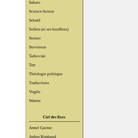
Sabato
Science-fiction
Sebald
Sollers (et ses bouffons)
Steiner
Stevenson
Tarkovski
Tarr
Théologie politique
Traductions
Virgile
Warren
Ciel des fixes
Armel Guerne
Arthur Rimbaud