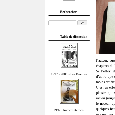
Rechercher
Table de dissection
l’auteur, au
chapitres du 
Si l’effort 
1997 - 2001 - Les Brandes
d’autre que 
moins artific
C’est en effe
plaisirs qui
roman frança
le noceur, a
quelques he
1997 - Immédiatement
reconnu par 