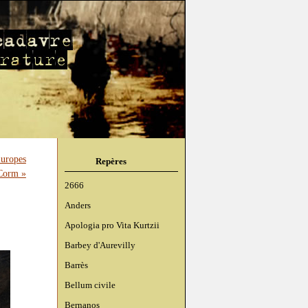
uropes
Repères
 Corm »
2666
Anders
Apologia pro Vita Kurtzii
Barbey d'Aurevilly
Barrès
Bellum civile
Bernanos