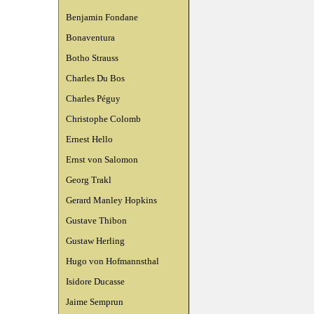
Benjamin Fondane
Bonaventura
Botho Strauss
Charles Du Bos
Charles Péguy
Christophe Colomb
Ernest Hello
Ernst von Salomon
Georg Trakl
Gerard Manley Hopkins
Gustave Thibon
Gustaw Herling
Hugo von Hofmannsthal
Isidore Ducasse
Jaime Semprun