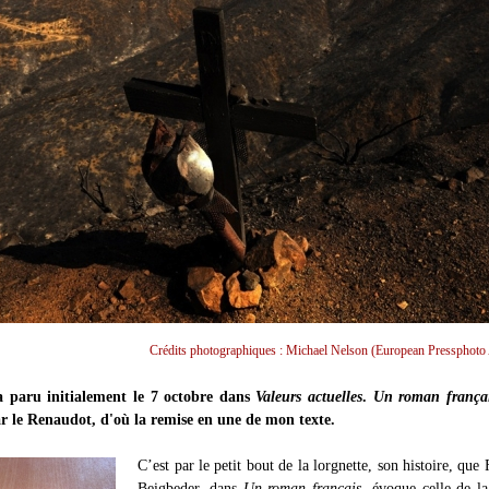
Crédits photographiques : Michael Nelson (European Pressphoto
 a paru initialement le 7 octobre dans
Valeurs actuelles
.
Un roman frança
r le Renaudot, d'où la remise en une de mon texte.
C’est par le petit bout de la lorgnette, son histoire, que 
Beigbeder, dans
Un roman français
, évoque celle de l