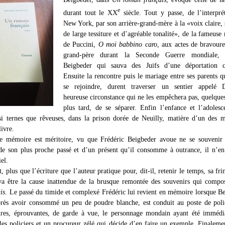
e
durant tout le XX
siècle. Tout y passe, de l’interpré
New York, par son arrière-grand-mère à la «voix claire,
de large tessiture et d’agréable tonalité», de la fameuse
de Puccini,
O moi babbino caro
, aux actes de bravour
grand-père durant la Seconde Guerre mondiale, 
Beigbeder qui sauva des Juifs d’une déportation ce
Ensuite la rencontre puis le mariage entre ses parents q
se rejoindre, durent traverser un sentier appelé 
heureuse circonstance qui ne les empêchera pas, quelque
plus tard, de se séparer. Enfin l’enfance et l’adoles
ssi ternes que rêveuses, dans la prison dorée de Neuilly, matière d’un des m
livre.
de mémoire est méritoire, vu que Frédéric Beigbeder avoue ne se souvenir 
de son plus proche passé et d’un présent qu’il consomme à outrance, il n’en
iel.
t, plus que l’écriture que l’auteur pratique pour, dit-il, retenir le temps, sa fri
 va être la cause inattendue de la brusque remontée des souvenirs qui comp
is
. Le passé du timide et complexé Frédéric lui revient en mémoire lorsque B
près avoir consommé un peu de poudre blanche, est conduit au poste de pol
ures, éprouvantes, de garde à vue, le personnage mondain ayant été immédi
les policiers et un procureur zélé qui décide d’en faire un exemple. Finaleme