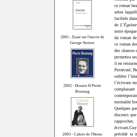
ce roman beau
selon laquel
facilités da
de
L’Égoïst
notre époque 
2001 - Essai sur l'œuvre de
du roman de 
George Steiner
ce roman des
des chances 
permettra se
il en retour
Persécuté, B
oublier l’im
l’écrivain m
2002 - Dossier H Pierre
complaisant 
Boutang
contemporai
normalité bou
Quelques pas
discours que
rapprocher,
écrivain,Guy
précédé ta n
2003 - Cahier de l'Herne