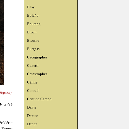
Bloy
Bolaño
Boutang
Broch
Browne
Burgess
Cacographes
Canetti
Catastrophes
Céline
Conrad
 Agency).
Cristina Campo
is
a été
Dante
Dantec
Frédéric
Darien
a France