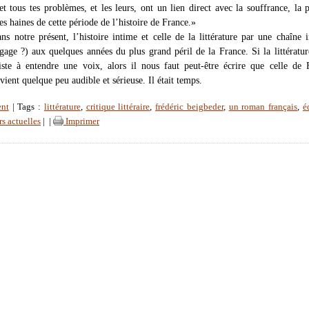
et tous tes problèmes, et les leurs, ont un lien direct avec la souffrance, la p
es haines de cette période de l’histoire de France.»
ans notre présent, l’histoire intime et celle de la littérature par une chaîne i
ngage ?) aux quelques années du plus grand péril de la France. Si la littératur
siste à entendre une voix, alors il nous faut peut-être écrire que celle de 
ient quelque peu audible et sérieuse. Il était temps.
ent
| Tags :
littérature
,
critique littéraire
,
frédéric beigbeder
,
un roman français
,
é
rs actuelles
|
|
Imprimer