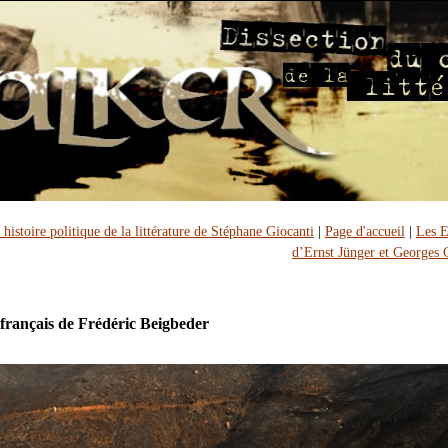
histoire politique de la littérature de Stéphane Giocanti
|
Page d'accueil
|
Les E
d’Ernst Jünger et Georges
rançais de Frédéric Beigbeder