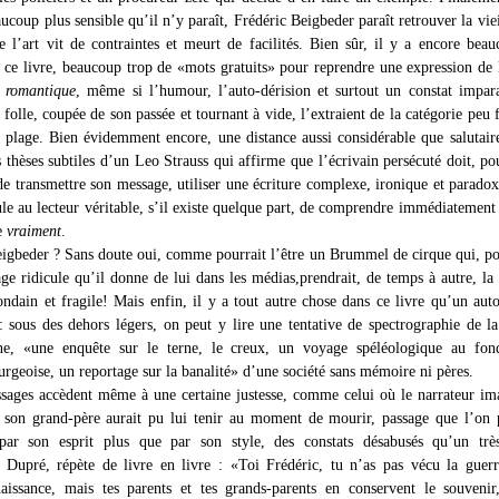
coup plus sensible qu’il n’y paraît, Frédéric Beigbeder paraît retrouver la viei
le l’art vit de contraintes et meurt de facilités. Bien sûr, il y a encore bea
ns ce livre, beaucoup trop de «mots gratuits» pour reprendre une expression de 
e romantique
, même si l’humour, l’auto-dérision et surtout un constat impar
folle, coupée de son passée et tournant à vide, l’extraient de la catégorie peu f
plage. Bien évidemment encore, une distance aussi considérable que salutair
 thèses subtiles d’un Leo Strauss qui affirme que l’écrivain persécuté doit, po
de transmettre son message, utiliser une écriture complexe, ironique et paradox
ule au lecteur véritable, s’il existe quelque part, de comprendre immédiatement
ne
vraiment
.
eigbeder ? Sans doute oui, comme pourrait l’être un Brummel de cirque qui, po
age ridicule qu’il donne de lui dans les médias,prendrait, de temps à autre, la
ondain et fragile! Mais enfin, il y a tout autre chose dans ce livre qu’un auto
: sous des dehors légers, on peut y lire une tentative de spectrographie de l
ne, «une enquête sur le terne, le creux, un voyage spéléologique au fon
rgeoise, un reportage sur la banalité» d’une société sans mémoire ni pères.
sages accèdent même à une certaine justesse, comme celui où le narrateur im
 son grand-père aurait pu lui tenir au moment de mourir, passage que l’on 
 par son esprit plus que par son style, des constats désabusés qu’un trè
 Dupré, répète de livre en livre : «Toi Frédéric, tu n’as pas vécu la guer
aissance, mais tes parents et tes grands-parents en conservent le souveni