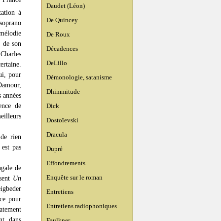
Daudet (Léon)
tation à
De Quincey
 soprano
 mélodie
De Roux
e de son
Décadences
Charles
DeLillo
rtaine.
ui, pour
Démonologie, satanisme
Damour,
Dhimmitude
s années
cence de
Dick
eilleurs
Dostoïevski
Dracula
de rien
 est pas
Dupré
Effondrements
ngale de
Enquête sur le roman
osent
Un
eigbeder
Entretiens
ice pour
Entretiens radiophoniques
atement
nt, dans
Faulkner