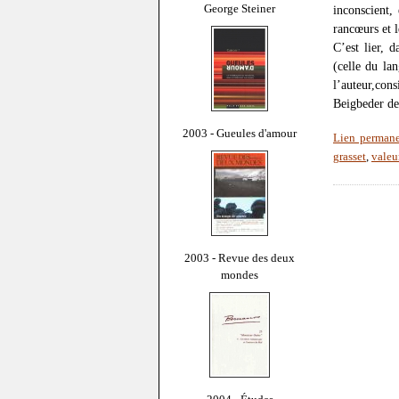
George Steiner
inconscient, 
rancœurs et l
C’est lier, d
(celle du la
l’auteur,con
Beigbeder dev
2003 - Gueules d'amour
Lien perman
grasset
,
valeu
2003 - Revue des deux
mondes