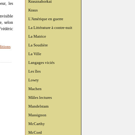
Krasznahorkai
eur, les
Kraus
nvisible
L'Amérique en guerre
e, selon
La Littérature à contre-nuit
Frédéric
La Matrice
La Soudière
ditions
La Ville
Langages viciés
Les îles
Lowry
Machen
Mâles lectures
Mandelstam
Massignon
McCarthy
McCord