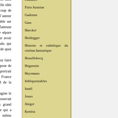
lle idée
Finis Austriae
ucoup de
Gadenne
l’auteur
able sur
Gass
latteuse
Haecker
e sépare
ur avoir
Heidegger
ale, qui
Histoire et esthétique du
 de quoi
cinéma fantastique
Houellebecq
ur faire
 pose de
Huguenin
portrait
Huysmans
a France
Infréquentables
d de la
Israël
agine le
Jones
pourrait
Jünger
s grand
re qui a
Kertész
r, même