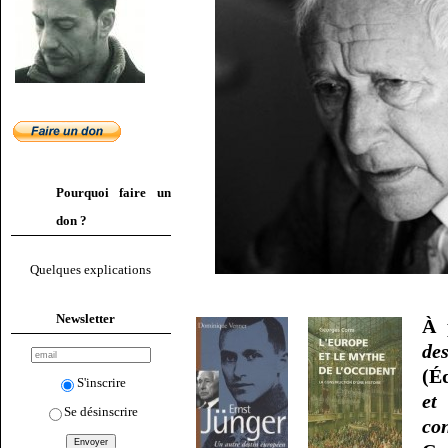
Pourquoi faire un
don ?
Quelques explications
Newsletter
À 
de
(É
S'inscrire
et
Se désinscrire
con