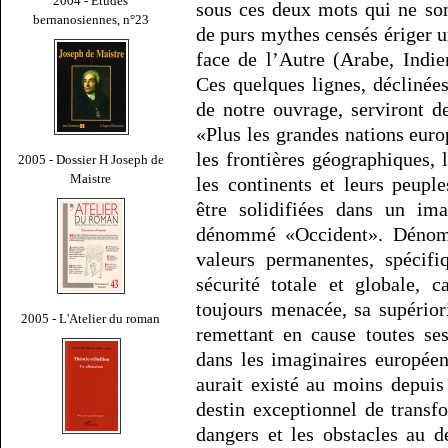
2004 - Études
sous ces deux mots qui ne son
bernanosiennes, n°23
de purs mythes censés ériger u
face de l’Autre (Arabe, Indi
Ces quelques lignes, déclinée
de notre ouvrage, serviront 
«Plus les grandes nations eur
les frontières géographiques, 
2005 - Dossier H Joseph de
Maistre
les continents et leurs peuple
être solidifiées dans un im
dénommé «Occident». Dénomin
valeurs permanentes, spécifi
sécurité totale et globale, c
toujours menacée, sa supérior
2005 - L'Atelier du roman
remettant en cause toutes se
dans les imaginaires européen
aurait existé au moins depui
destin exceptionnel de transf
dangers et les obstacles au d