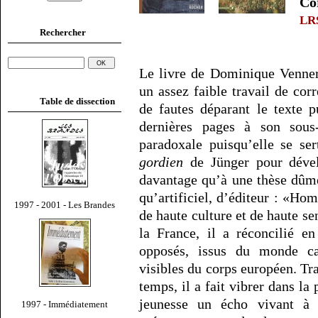
Co
LRS
Rechercher
Le livre de Dominique Venner, 
un assez faible travail de cor
Table de dissection
de fautes déparant le texte 
dernières pages à son sous-
paradoxale puisqu’elle se se
gordien
de Jünger pour dével
davantage qu’à une thèse dûmen
qu’artificiel, d’éditeur : «H
1997 - 2001 - Les Brandes
de haute culture et de haute se
la France, il a réconcilié en
opposés, issus du monde car
visibles du corps européen. Tr
temps, il a fait vibrer dans la 
jeunesse un écho vivant à 
1997 - Immédiatement