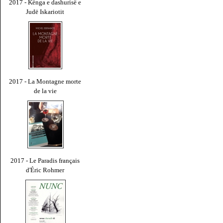
2017 - Kënga e dashurisë e
Judë Iskariotit
2017 - La Montagne morte
de la vie
2017 - Le Paradis français
d'Éric Rohmer