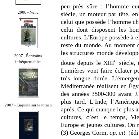
peu près sûre : l’homme eu
2006 - Nunc
siècle, un moteur par tête, e
celui que possède l’homme chi
celui dont disposent les hom
cultures. L’Europe possède à e
reste du monde. Au moment 
les structures monde développ
2007 - Écrivains
e
doute depuis le XIII
siècle, 
infréquentables
Lumières vont faire éclater pu
très longue durée. L’émerge
Méditerranée réalisent en Ég
des années 3500-300 avant J.
plus tard. L’Inde, l’Amériqu
2007 - Enquête sur le roman
après. Ce qui manque le plus a
cultures, c’est le temps, Vi
Europe et jeunes cultures. On 
(3) Georges Corm,
op. cit.
(édi