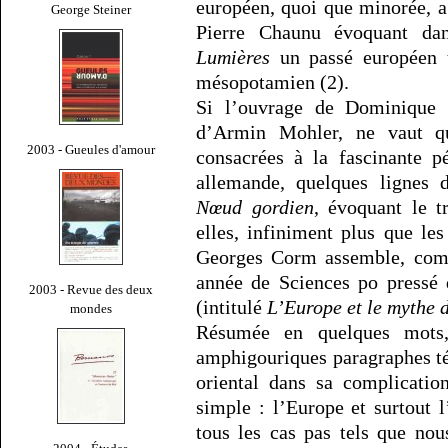
européen, quoi que minorée, a 
George Steiner
Pierre Chaunu évoquant d
Lumières
un passé européen t
mésopotamien (2).
Si l’ouvrage de Dominique V
d’Armin Mohler, ne vaut q
2003 - Gueules d'amour
consacrées à la fascinante p
allemande, quelques lignes d
Nœud gordien
, évoquant le t
elles, infiniment plus que les
Georges Corm assemble, com
année de Sciences po pressé 
2003 - Revue des deux
(intitulé
L’Europe et le mythe 
mondes
Résumée en quelques mots,
amphigouriques paragraphes t
oriental dans sa complicatio
simple : l’Europe et surtout 
tous les cas pas tels que nou