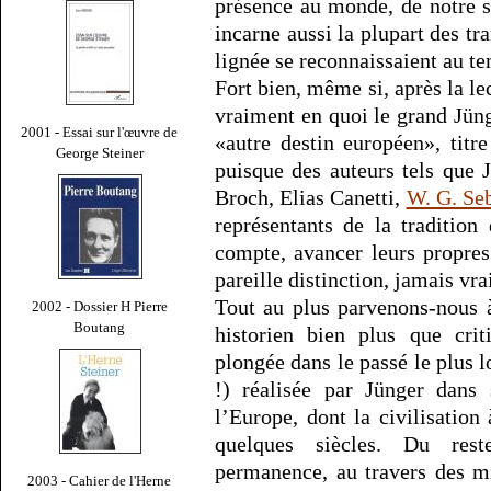
présence au monde, de notre s
incarne aussi la plupart des tr
lignée se reconnaissaient au te
Fort bien, même si, après la le
vraiment en quoi le grand Jüng
2001 - Essai sur l'œuvre de
«autre destin européen», titr
George Steiner
puisque des auteurs tels qu
Broch, Elias Canetti,
W. G. Se
représentants de la tradition
compte, avancer leurs propres
pareille distinction, jamais vr
Tout au plus parvenons-nous
2002 - Dossier H Pierre
Boutang
historien bien plus que criti
plongée dans le passé le plus l
!) réalisée par Jünger dan
l’Europe, dont la civilisation
quelques siècles. Du rest
permanence, au travers des mi
2003 - Cahier de l'Herne