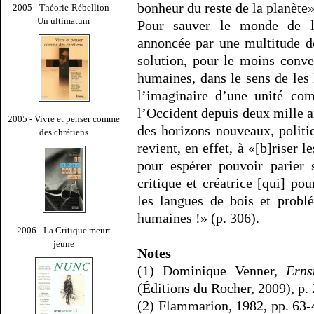
bonheur du reste de la planète»
2005 - Théorie-Rébellion -
Un ultimatum
Pour sauver le monde de la
annoncée par une multitude d
solution, pour le moins conve
humaines, dans le sens de les 
l’imaginaire d’une unité co
l’Occident depuis deux mille a
2005 - Vivre et penser comme
des horizons nouveaux, politiq
des chrétiens
revient, en effet, à «[b]riser 
pour espérer pouvoir parier 
critique et créatrice [qui] pou
les langues de bois et probl
humaines !» (p. 306).
2006 - La Critique meurt
jeune
Notes
(1) Dominique Venner,
Erns
(Éditions du Rocher, 2009), p. 
(2) Flammarion, 1982, pp. 63-4