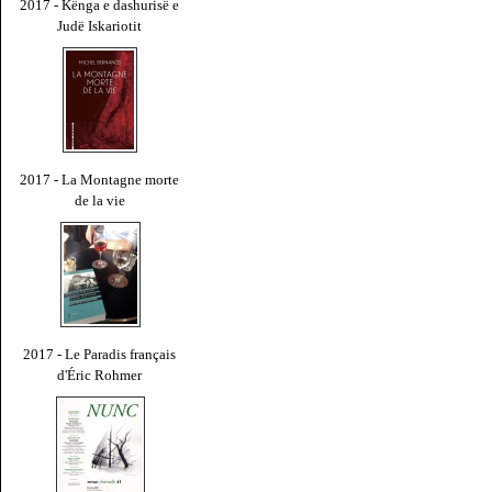
2017 - Kënga e dashurisë e
Judë Iskariotit
2017 - La Montagne morte
de la vie
2017 - Le Paradis français
d'Éric Rohmer