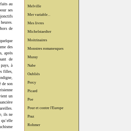
faits au
Melville
pour ses
Mer variable...
jonctifs
 heures.
Mes livres
 hors de
Michelstaedter
Moitrinaires
quelque
aume des
Monstres romanesques
s, après
Muray
sant de
 pays, à
Nabe
 filles,
Oubliés
indigne,
Percy
é de son
risienne
Picard
vient un
Poe
mancière
Pour et contre l'Europe
reilles.
, ils ne
Praz
 qu’elle
Rohmer
auchisme