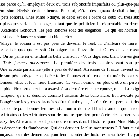
iste parce qu’il employait deux ou trois subjonctifs imparfaits ou plus-que-par
mission télévisée de deux heures. Pour lui, c’était des signaux de distinction; 
 pets sonores. Chez Mme Ndiaye, le débit est de l’ordre de deux ou trois sub
u plus-que-parfaits à la page, autant que le politicien infréquentable en deux
’Académie Goncourt, les pets sonores sont des élégances. Ce qui est horreur
est beauté dans ce restaurant chic et cher.
aye, le roman n’est pas près de dévoiler le réel, ni d’ailleurs de faire 
 ce soit de quoi que ce soit. On baigne dans l’assentiment. On est dans le roy
i. On se pâme en entendant la belle chanson : «Vous digèrerez bien, braves gen
es
Trois femmes puissantes
». La première des trois histoires vaut son pe
Une avocate parisienne (elle a près de 40 ans), Africaine de France, revient au
e son père polygame, qui déteste les femmes et n’a eu que du mépris pour ses
données, elles et leur mère française. Ce vieil homme, en plus d’être un père 
stupide. Non seulement il a assassiné sa dernière et jeune épouse, mais il a exig
obtempéré, qu’il se dénonce comme l’assassin de sa belle-mère. Et l’avocate pa
 allongée sur les grosses branches d’un flamboyant, à côté de son père, qui de
. Ce conte pour bonnes femmes est à mourir de rire. Il faut vraiment que la ro
 Africains et les Africaines sont des moins que rien pour écrire des sornettes pa
ozy, les Africains ne sont pas encore entrés dans l’Histoire; pour Mme Ndiaye
s descendus du flamboyant. Qui des deux est le plus monstrueux ? Il faut aussi
rançaises pour des demeurées pour leur raconter des histoires aussi bêtes. Le g