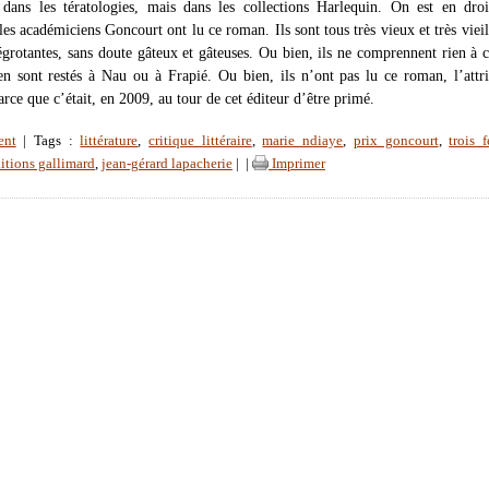
 dans les tératologies, mais dans les collections Harlequin. On est en dro
es académiciens Goncourt ont lu ce roman. Ils sont tous très vieux et très vieill
égrotantes, sans doute gâteux et gâteuses. Ou bien, ils ne comprennent rien à c
s en sont restés à Nau ou à Frapié. Ou bien, ils n’ont pas lu ce roman, l’attr
rce que c’était, en 2009, au tour de cet éditeur d’être primé.
ent
| Tags :
littérature
,
critique littéraire
,
marie ndiaye
,
prix goncourt
,
trois 
itions gallimard
,
jean-gérard lapacherie
|
|
Imprimer