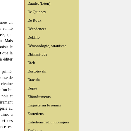
Daudet (Léon)
De Quincey
De Roux
nnée un
e vanité
Décadences
ets, qui
DeLillo
en. Mais
Démonologie, satanisme
oisir le
t que la
Dhimmitude
à éditer
Dick
Dostoïevski
t primé,
cause de
Dracula
crivaine
Dupré
u’on lui
 noir et
Effondrements
oirement
Enquête sur le roman
gérie au
Entretiens
Guinée à
s et des
Entretiens radiophoniques
nce est
Faulkner