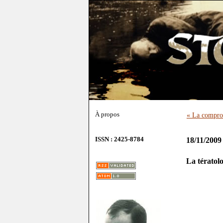
À propos
« La comprom
ISSN : 2425-8784
18/11/2009
La tératol