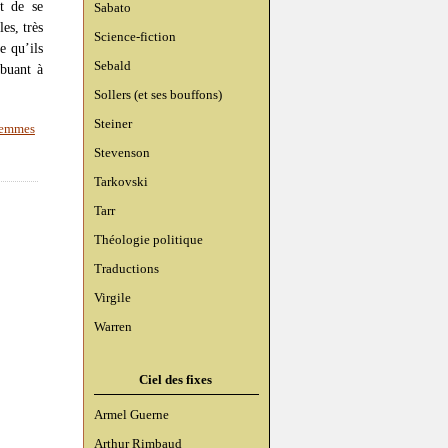
it de se
Sabato
es, très
Science-fiction
e qu’ils
Sebald
ibuant à
Sollers (et ses bouffons)
Steiner
femmes
Stevenson
Tarkovski
Tarr
Théologie politique
Traductions
Virgile
Warren
Ciel des fixes
Armel Guerne
Arthur Rimbaud