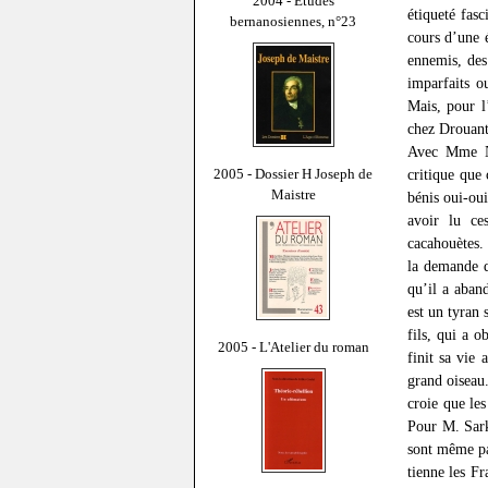
2004 - Études
étiqueté fasc
bernanosiennes, n°23
cours d’une é
ennemis, des
imparfaits o
Mais, pour l
chez Drouant 
Avec Mme Ndi
2005 - Dossier H Joseph de
critique que
Maistre
bénis oui-ou
avoir lu c
cacahouètes. 
la demande d
qu’il a aban
est un tyran 
fils, qui a 
2005 - L'Atelier du roman
finit sa vie
grand oiseau
croie que les
Pour M. Sark
sont même pa
tienne les F