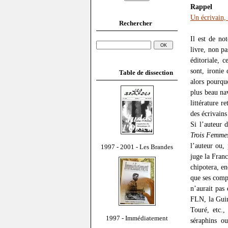
Rappel
Un écrivain,
Rechercher
Il est de n
livre, non pa
éditoriale, 
sont, ironie
Table de dissection
alors pourquo
plus beau nav
littérature r
des écrivains
Si l’auteur 
Trois Femmes
l’auteur ou,
1997 - 2001 - Les Brandes
juge la Franc
chipotera, e
que ses comp
n’aurait pas
FLN, la Guin
Touré, etc.,
1997 - Immédiatement
séraphins o