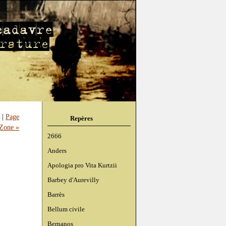
|
Page
Repères
 Zone »
2666
Anders
Apologia pro Vita Kurtzii
Barbey d'Aurevilly
Barrès
Bellum civile
Bernanos