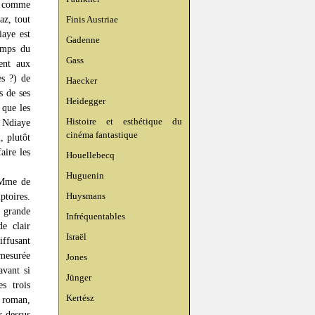
s, comme
az, tout
Finis Austriae
iaye est
Gadenne
emps du
Gass
ent aux
es ?) de
Haecker
s de ses
Heidegger
 que les
Histoire et esthétique du
 Ndiaye
cinéma fantastique
, plutôt
aire les
Houellebecq
Huguenin
 Mme de
Huysmans
toires.
a grande
Infréquentables
e clair
Israël
iffusant
mesurée
Jones
avant si
Jünger
s trois
Kertész
u roman,
r-dessus