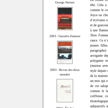
George Steiner
tête. Cela a
comme le com
Joyce ou chez
d’écrivains e
et de goncou
à une flamme
Trois Femme
2003 - Gueules d'amour
rance. Ce n’
jeunes fill
paragraphe) 
arrogante de
polygame et
(
maison arr
2003 - Revue des deux
style depuis
mondes
de la maison
un mot qui en
de ces salop
comme le la
coiffeuse, 
tératologique
subjonctifs i