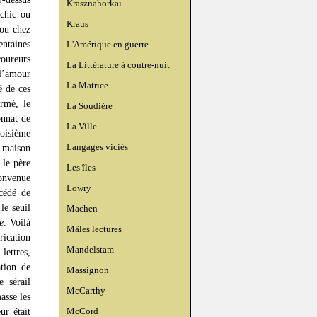
Krasznahorkai
 chic ou
Kraus
ou chez
entaines
L'Amérique en guerre
coureurs
La Littérature à contre-nuit
 l’amour
La Matrice
é de ces
ermé, le
La Soudière
onnat de
La Ville
oisième
Langages viciés
a maison
 le père
Les îles
onvenue
Lowry
cédé de
le seuil
Machen
e
. Voilà
Mâles lectures
rication
Mandelstam
lettres,
tion de
Massignon
 sérail
McCarthy
asse les
McCord
ur était