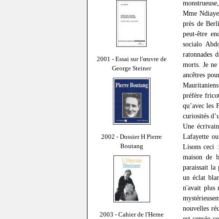
monstrueuse,
Mme Ndiaye l
près de Berl
peut-être en
socialo Abdo
ratonnades d
2001 - Essai sur l'œuvre de
morts. Je ne
George Steiner
ancêtres pou
Mauritanien
préfère frico
qu’avec les F
curiosités d
Une écrivai
Lafayette ou
2002 - Dossier H Pierre
Boutang
Lisons ceci 
maison de b
paraissait la
un éclat bl
n'avait plus 
mystérieusem
nouvelles ré
2003 - Cahier de l'Herne
est censée c