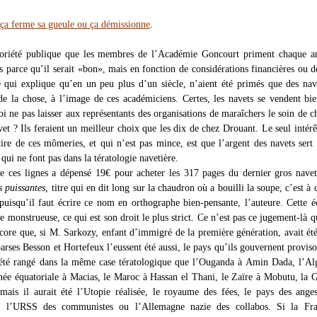
 ça ferme sa gueule ou ça démissionne
.
otoriété publique que les membres de l’Académie Goncourt priment chaque a
s parce qu’il serait «bon», mais en fonction de considérations financières ou d
ce qui explique qu’en un peu plus d’un siècle, n’aient été primés que des nav
 de la chose, à l’image de ces académiciens. Certes, les navets se vendent bi
i ne pas laisser aux représentants des organisations de maraîchers le soin de ch
et ? Ils feraient un meilleur choix que les dix de chez Drouant. Le seul intérê
etire de ces mômeries, et qui n’est pas mince, est que l’argent des navets sert 
 qui ne font pas dans la tératologie navetière.
de ces lignes a dépensé 19€ pour acheter les 317 pages du dernier gros nave
 puissantes
, titre qui en dit long sur la chaudron où a bouilli la soupe, c’est à 
 puisqu’il faut écrire ce nom en orthographe bien-pensante, l’auteure. Cette é
e monstrueuse, ce qui est son droit le plus strict. Ce n’est pas ce jugement-là q
ncore que, si M. Sarkozy, enfant d’immigré de la première génération, avait été
arses Besson et Hortefeux l’eussent été aussi, le pays qu’ils gouvernent provis
 été rangé dans la même case tératologique que l’Ouganda à Amin Dada, l’Al
ée équatoriale à Macias, le Maroc à Hassan el Thani, le Zaïre à Mobutu, la 
 mais il aurait été l’Utopie réalisée, le royaume des fées, le pays des ange
u l’URSS des communistes ou l’Allemagne nazie des collabos. Si la Fra