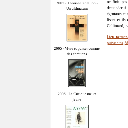
ne finit pas
2005 - Théorie-Rébellion -
demander si l
Un ultimatum
égrotants et 
lisent et il
Gallimard, pa
Lien perman
puissantes
,
éd
2005 - Vivre et penser comme
des chrétiens
2006 - La Critique meurt
jeune