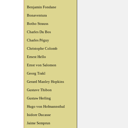
Benjamin Fondane
Bonaventura
Botho Strauss
Charles Du Bos
Charles Péguy
Christophe Colomb
Ernest Hello
Ernst von Salomon
Georg Trakl
Gerard Manley Hopkins
Gustave Thibon
Gustaw Herling
Hugo von Hofmannsthal
Isidore Ducasse
Jaime Semprun