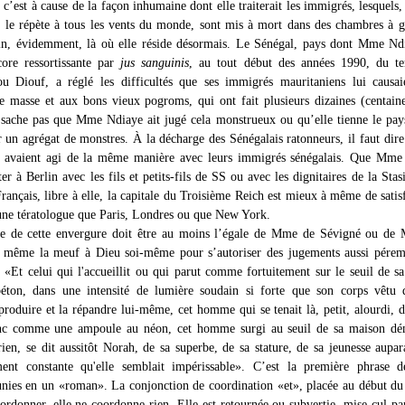
 c’est à cause de la façon inhumaine dont elle traiterait les immigrés, lesquel
e répète à tous les vents du monde, sont mis à mort dans des chambres à g
in, évidemment, là où elle réside désormais. Le Sénégal, pays dont Mme Nd
core ressortissante par
jus sanguinis
, au tout début des années 1990, du t
u Diouf, a réglé les difficultés que ses immigrés mauritaniens lui causai
e masse et aux bons vieux pogroms, qui ont fait plusieurs dizaines (centain
 sache pas que Mme Ndiaye ait jugé cela monstrueux ou qu’elle tienne le pay
r un agrégat de monstres. À la décharge des Sénégalais ratonneurs, il faut dire
s avaient agi de la même manière avec leurs immigrés sénégalais. Que Mme
ter à Berlin avec les fils et petits-fils de SS ou avec les dignitaires de la Stasi
rançais, libre à elle, la capitale du Troisième Reich est mieux à même de satisf
’une tératologue que Paris, Londres ou que New York.
ne de cette envergure doit être au moins l’égale de Mme de Sévigné ou de
 même la meuf à Dieu soi-même pour s’autoriser des jugements aussi péremp
: «Et celui qui l'accueillit ou qui parut comme fortuitement sur le seuil de s
éton, dans une intensité de lumière soudain si forte que son corps vêtu d
 produire et la répandre lui-même, cet homme qui se tenait là, petit, alourdi, d
anc comme une ampoule au néon, cet homme surgi au seuil de sa maison dé
rien, se dit aussitôt Norah, de sa superbe, de sa stature, de sa jeunesse aupar
ent constante qu'elle semblait impérissable». C’est la première phrase de
unies en un «roman». La conjonction de coordination «et», placée au début d
oordonner, elle ne coordonne rien. Elle est retournée ou subvertie, mise cul pa