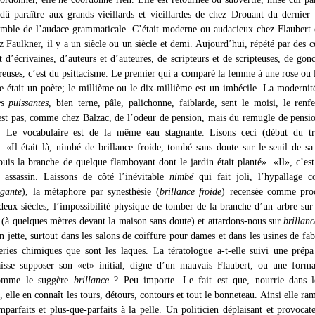
 dû paraître aux grands vieillards et vieillardes de chez Drouant du dernier
ble de l’audace grammaticale. C’était moderne ou audacieux chez Flaubert 
 Faulkner, il y a un siècle ou un siècle et demi. Aujourd’hui, répété par des c
t d’écrivaines, d’auteurs et d’auteures, de scripteurs et de scripteuses, de gon
reuses, c’est du psittacisme. Le premier qui a comparé la femme à une rose ou
 était un poète; le millième ou le dix-millième est un imbécile. La modernit
s puissantes
, bien terne, pâle, palichonne, faiblarde, sent le moisi, le renf
est pas, comme chez Balzac, de l’odeur de pension, mais du remugle de pensi
es. Le vocabulaire est de la même eau stagnante. Lisons ceci (début du tr
: «Il était là, nimbé de brillance froide, tombé sans doute sur le seuil de s
puis la branche de quelque flamboyant dont le jardin était planté». «Il», c’est
 assassin. Laissons de côté l’inévitable
nimbé
qui fait joli, l’hypallage c
ogante
), la métaphore par synesthésie (
brillance froide
) recensée comme pro
 deux siècles, l’impossibilité physique de tomber de la branche d’un arbre sur 
 (à quelques mètres devant la maison sans doute) et attardons-nous sur
brillanc
 jette, surtout dans les salons de coiffure pour dames et dans les usines de fab
eries chimiques que sont les laques. La tératologue a-t-elle suivi une prépa 
isse supposer son «et» initial, digne d’un mauvais Flaubert, ou une forma
comme le suggère
brillance
? Peu importe. Le fait est que, nourrie dans le
, elle en connaît les tours, détours, contours et tout le bonneteau. Ainsi elle ram
mparfaits et plus-que-parfaits à la pelle. Un politicien déplaisant et provocate