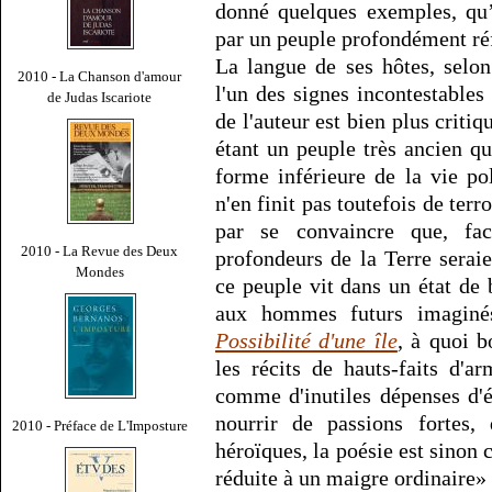
donné quelques exemples, qu’
par un peuple profondément réf
La langue de ses hôtes, selo
2010 - La Chanson d'amour
l'un des signes incontestables 
de Judas Iscariote
de l'auteur est bien plus critiqu
étant un peuple très ancien q
forme inférieure de la vie pol
n'en finit pas toutefois de terro
par se convaincre que, fa
2010 - La Revue des Deux
profondeurs de la Terre serai
Mondes
ce peuple vit dans un état de 
aux hommes futurs imaginé
Possibilité d'une île
, à quoi b
les récits de hauts-faits d'a
comme d'inutiles dépenses d'é
nourrir de passions fortes, 
2010 - Préface de L'Imposture
héroïques, la poésie est sino
réduite à un maigre ordinaire» 