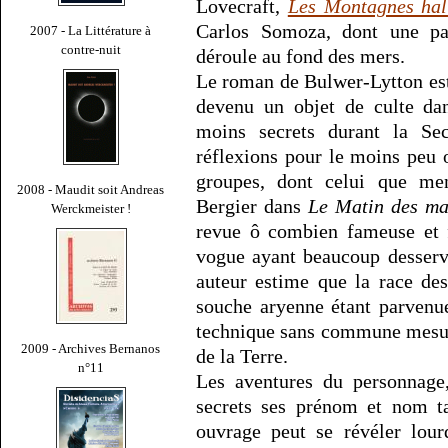
Lovecraft,
Les Montagnes hal
Carlos Somoza, dont une par
2007 - La Littérature à
contre-nuit
déroule au fond des mers.
Le roman de Bulwer-Lytton est 
devenu un objet de culte da
moins secrets durant la Se
réflexions pour le moins peu
groupes, dont celui que me
2008 - Maudit soit Andreas
Bergier dans
Le Matin des ma
Werckmeister !
revue ô combien fameuse et
vogue ayant beaucoup desservi
auteur estime que la race des
souche aryenne étant parvenue
technique sans commune mesur
2009 - Archives Bernanos
de la Terre.
n°11
Les aventures du personnage
secrets ses prénom et nom ta
ouvrage peut se révéler lour