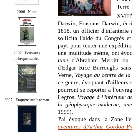
Terre
2006 - Nunc
XVIII
Darwin, Erasmus Darwin, écr
1818, un officier d'infanterie
sollicita l'aide du Congrès 
pays pour tenter une expéditio
une multitude même, ont év
2007 - Écrivains
infréquentables
lune
d'Abraham Merritt ou 
d'Edgar Rice Burroughs san
Verne,
Voyage au centre de la
ce genre, évoquant d'ailleurs 
pourront se reporter à l'ouvra
Legros,
Voyage à l'intérieur d
2007 - Enquête sur le roman
la géophysique moderne, une 
1999).
J'ai évoqué dans la Zone l
aventures d'Arthur Gordon P