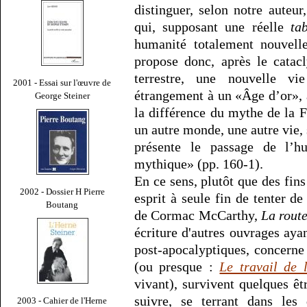
distinguer, selon notre auteur
qui, supposant une réelle
ta
humanité totalement nouvel
propose donc, après le cata
terrestre, une nouvelle vie
2001 - Essai sur l'œuvre de
étrangement à un «Âge d’or», 
George Steiner
la différence du mythe de la 
un autre monde, une autre vie,
présente le passage de l’hu
mythique» (pp. 160-1).
En ce sens, plutôt que des fin
2002 - Dossier H Pierre
esprit à seule fin de tenter 
Boutang
de Cormac McCarthy,
La rout
écriture d'autres ouvrages aya
post-apocalyptiques, concerne
(ou presque :
Le travail de 
vivant), survivent quelques êt
suivre, se terrant dans les
2003 - Cahier de l'Herne