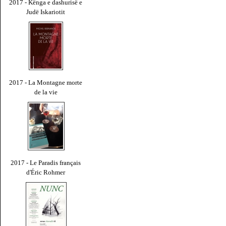
2017 - Kënga e dashurisë e
Judë Iskariotit
2017 - La Montagne morte
de la vie
2017 - Le Paradis français
d'Éric Rohmer