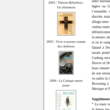
entre horreu
2005 - Théorie-Rébellion -
légère ou f
Un ultimatum
l’ensemble n
discrète mai
alliage entre
cinéma muet 
définitiveme
la mesure où
2005 - Vivre et penser comme
et où le vam
des chrétiens
Quand à Dwi
savant posit
Cushing sera
Horror of
Dr
beau résumé 
de son retour
vu naître la
2006 - La Critique meurt
Browning à F
jeune
Mexique et 
Supplément
*
La route v
le bonus lu