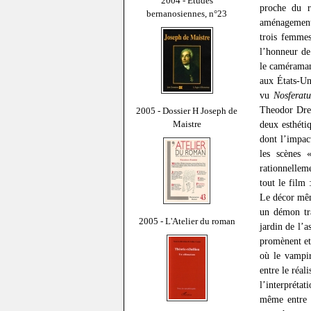
2004 - Études
proche du r
bernanosiennes, n°23
aménagements
trois femmes
l’honneur de
le caméraman
aux États-Un
vu
Nosferatu
Theodor Drey
2005 - Dossier H Joseph de
Maistre
deux esthéti
dont l’impact
les scènes 
rationnellem
tout le film 
Le décor mêm
un démon tra
2005 - L'Atelier du roman
jardin de l’
promènent et
où le vampir
entre le réal
l’interpréta
même entre p