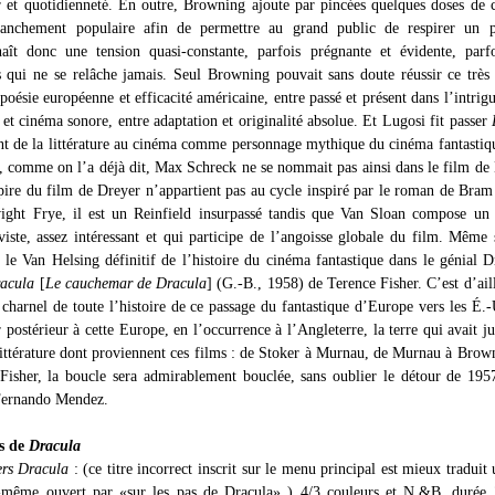
r et quotidienneté. En outre, Browning ajoute par pincées quelques doses de
ranchement populaire afin de permettre au grand public de respirer un 
aît donc une tension quasi-constante, parfois prégnante et évidente, parf
s qui ne se relâche jamais. Seul Browning pouvait sans doute réussir ce très
 poésie européenne et efficacité américaine, entre passé et présent dans l’intrigu
et cinéma sonore, entre adaptation et originalité absolue. Et Lugosi fit passer
nt de la littérature au cinéma comme personnage mythique du cinéma fantastiq
, comme on l’a déjà dit, Max Schreck ne se nommait pas ainsi dans le film d
pire du film de Dreyer n’appartient pas au cycle inspiré par le roman de Bram
ght Frye, il est un Reinfield insurpassé tandis que Van Sloan compose un 
iviste, assez intéressant et qui participe de l’angoisse globale du film. Même 
 le Van Helsing définitif de l’histoire du cinéma fantastique dans le génial D
acula
[
Le cauchemar de Dracula
] (G.-B., 1958) de Terence Fisher. C’est d’ail
charnel de toute l’histoire de ce passage du fantastique d’Europe vers les É.-
 postérieur à cette Europe, en l’occurrence à l’Angleterre, la terre qui avait j
 littérature dont proviennent ces films : de Stoker à Murnau, de Murnau à Brow
isher, la boucle sera admirablement bouclée, sans oublier le détour de 195
Fernando Mendez.
s de
Dracula
ers Dracula
: (ce titre incorrect inscrit sur le menu principal est mieux traduit 
i-même ouvert par «sur les pas de Dracula» ) 4/3 couleurs et N.&B, durée 