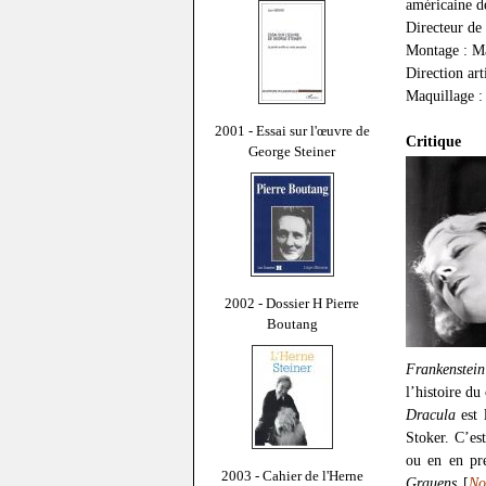
américaine d
Directeur de
Montage : Ma
Direction art
Maquillage :
2001 - Essai sur l'œuvre de
Critique
George Steiner
2002 - Dossier H Pierre
Boutang
Frankenstein
l’histoire du
Dracula
est 
Stoker. C’es
ou en en pre
2003 - Cahier de l'Herne
Grauens
[
No