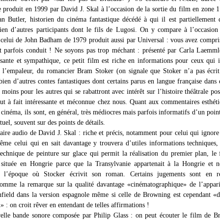
 produit en 1999 par David J. Skal à l’occasion de la sortie du film en zone 
an Butler, historien du cinéma fantastique décédé à qui il est partiellement 
ien d’autres participants dont le fils de Lugosi. On y compare à l’occasion
celui de John Badham de 1979 produit aussi par Universal : vous avez compri
t parfois conduit ! Ne soyons pas trop méchant : présenté par Carla Laemm
ante et sympathique, ce petit film est riche en informations pour ceux qui 
 l’empaleur, du romancier Bram Stoker (on signale que Stoker n’a pas écri
ien d’autres contes fantastiques dont certains parus en langue française dans 
 moins pour les autres qui se rabattront avec intérêt sur l’histoire théâtrale pos
ut à fait intéressante et méconnue chez nous. Quant aux commentaires esthét
 cinéma, ils sont, en général, très médiocres mais parfois informatifs d’un poin
uel, souvent sur des points de détails.
re audio de David J. Skal : riche et précis, notamment pour celui qui ignore
ême celui qui en sait davantage y trouvera d’utiles informations technique
 technique de peinture sur glace qui permit la réalisation du premier plan, le 
t située en Hongrie parce que la Transylvanie appartenait à la Hongrie et 
l’époque où Stocker écrivit son roman. Certains jugements sont en r
comme la remarque sur la qualité davantage «cinématographique» de l’appar
field dans la version espagnole même si celle de Browning est cependant «
» : on croit rêver en entendant de telles affirmations !
lle bande sonore composée par Philip Glass : on peut écouter le film de B