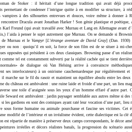
oman de Stoker : il héritait d’une longue tradition qui avait déjà proc
 permettant de condenser l’intrigue quitte à en modifier sa structure, à réd
 vampires à des silhouettes entrevues et douces, voire même à donner à Re
 rencontrer Dracula avant Jonathan Harker ! Son génie plastique et poétique, 
 Karl Freund (qui avait travaillé avec Murnau et Lang en Allemagne avant d
is,) l’aida à penser le sujet autrement que Murnau. On se demande si Browni
de Murnau et le
Vampyr
[
L’étrange aventure de David Gray
] (Dan. 1930) 
er ou non : quoiqu’il en soit, la force de son film est de se situer à mi-ch
ques opposées qui président à ces deux classiques. Browning passe d’un réalism
 comme tel est constamment subverti par la réalité cachée qui se tient derrière
«normales» de dialogue où Van Helsing arrive à convaincre méthodique
ent ses interlocuteurs) à un onirisme cauchemardesque pur régulièrement et
: il marche sur le fil du rasoir et maintient un équilibre absolu entre les deux 
e du château est ambivalent : une ruine laide et froide d’une part, un lieu ma
verse une toile d’araignée sous les yeux d’un homme effaré d’autre part. 
asile Seward est ambivalent : jardin paysager semblable aux autres même si des 
 si les gardiens en sont des comiques ayant raté leur vocation d’une part, lieu
e sous forme humaine ou animale pourchasse et fascine ses victimes. Cet é
isme modifié de l’intérieur et un irréalisme évident, cette dialectique est la clé d
tion est répartie de manière à préserver deux camps correspondants, le décor am
eintures irréelles et décors réalistes banals, la progression du scénario aussi