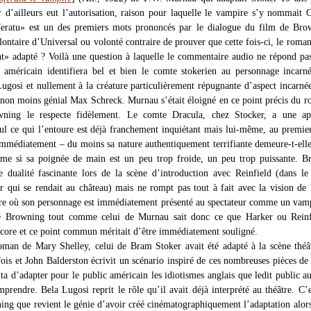
r d’ailleurs eut l’autorisation, raison pour laquelle le vampire s’y nommait 
feratu» est un des premiers mots prononcés par le dialogue du film de Bro
ntaire d’Universal ou volonté contraire de prouver que cette fois-ci, le roman
t» adapté ? Voilà une question à laquelle le commentaire audio ne répond pas
 américain identifiera bel et bien le comte stokerien au personnage incarn
Lugosi et nullement à la créature particulièrement répugnante d’aspect incarné
 non moins génial Max Schreck. Murnau s’était éloigné en ce point précis du 
wning le respecte fidèlement. Le comte Dracula, chez Stocker, a une ap
ul ce qui l’entoure est déjà franchement inquiétant mais lui-même, au premie
 immédiatement – du moins sa nature authentiquement terrifiante demeure-t-ell
me si sa poignée de main est un peu trop froide, un peu trop puissante. B
te dualité fascinante lors de la scène d’introduction avec Reinfield (dans l
er qui se rendait au château) mais ne rompt pas tout à fait avec la vision d
re où son personnage est immédiatement présenté au spectateur comme un vam
de Browning tout comme celui de Murnau sait donc ce que Harker ou Reinf
ncore et ce point commun méritait d’être immédiatement souligné.
an de Mary Shelley, celui de Bram Stoker avait été adapté à la scène théâ
ois et John Balderston écrivit un scénario inspiré de ces nombreuses pièces de 
ta d’adapter pour le public américain les idiotismes anglais que ledit public au
prendre. Bela Lugosi reprit le rôle qu’il avait déjà interprété au théâtre. C’
ing que revient le génie d’avoir créé cinématographiquement l’adaptation alors