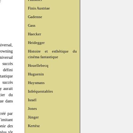
r
Finis Austriae
Gadenne
Gass
Haecker
Heidegger
versal,
rowning
Histoire et esthétique du
cinéma fantastique
iversal
 succès
Houellebecq
défini
Huguenin
tastique
succès
Huysmans
y aurait
Infréquentables
tier du
Israël
tue dans
Jones
créé par
Jünger
’imitant
Kertész
nie des
plus tôt