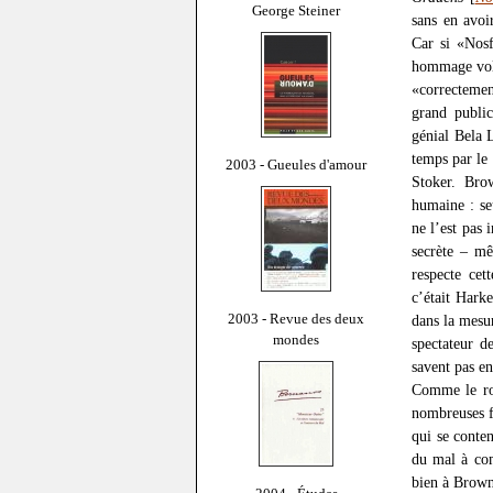
George Steiner
sans en avoi
Car si «Nos
hommage volo
«correctemen
grand public
génial Bela 
temps par le
2003 - Gueules d'amour
Stoker. Bro
humaine : se
ne l’est pas
secrète – mê
respecte cet
c’était Hark
2003 - Revue des deux
dans la mesu
mondes
spectateur 
savent pas e
Comme le rom
nombreuses f
qui se conten
du mal à com
bien à Brown