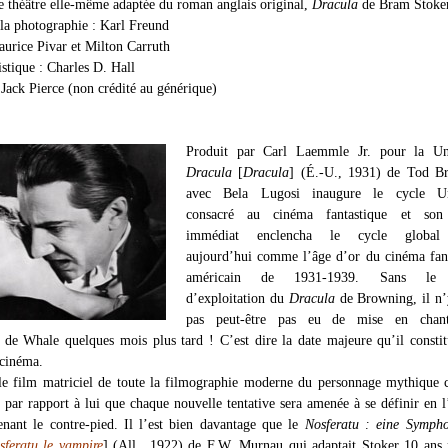
e théâtre elle-même adaptée du roman anglais original,
Dracula
de Bram Stoke
 la photographie : Karl Freund
urice Pivar et Milton Carruth
istique : Charles D. Hall
 Jack Pierce (non crédité au générique)
Produit par Carl Laemmle Jr. pour la Uni
Dracula
[
Dracula
] (É.-U., 1931) de Tod B
avec Bela Lugosi inaugure le cycle Un
consacré au cinéma fantastique et son
immédiat enclencha le cycle global 
aujourd’hui comme l’âge d’or du cinéma fan
américain de 1931-1939. Sans le 
d’exploitation du
Dracula
de Browning, il n’
pas peut-être pas eu de mise en chan
de Whale quelques mois plus tard ! C’est dire la date majeure qu’il consti
 cinéma.
le film matriciel de toute la filmographie moderne du personnage mythique 
t par rapport à lui que chaque nouvelle tentative sera amenée à se définir en l
nant le contre-pied. Il l’est bien davantage que le
Nosferatu : eine Sympho
sferatu le vampire
] (All., 1922) de F.W. Murnau qui adaptait Stoker 10 ans 