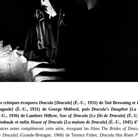
de critiques évoquera
Dracula
[
Dracula
] (É.-U., 1931) de Tod Browning et
pagnole] (É.-U., 1931) de George Melford, puis
Dracula’s Daugther
[
La 
.-U., 1936) de Lambert Hillyer,
Son of Dracula
[
Le fils de Dracula
] (É.-U
iodmak et enfin
House of Dracula
[
La maison de Dracula
] (É.-U., 1945) d
tres notes compléteront cette série, évoquant les films
The Brides of Drac
e Dracula
] (Grande-Bretagne, 1960) de Terence Fisher,
Dracula Has Risen F