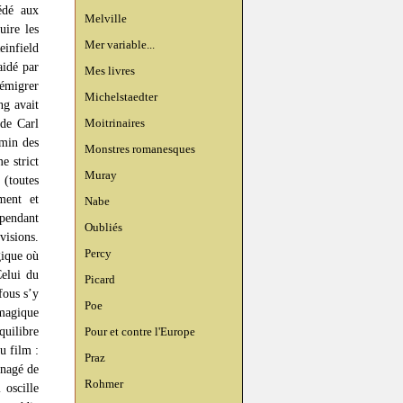
édé aux
Melville
uire les
Mer variable...
infield
aidé par
Mes livres
’émigrer
Michelstaedter
ng avait
Moitrinaires
de Carl
emin des
Monstres romanesques
e strict
Muray
 (toutes
ment et
Nabe
 pendant
Oubliés
visions.
Percy
gique où
Celui du
Picard
fous s’y
Poe
 magique
quilibre
Pour et contre l'Europe
u film :
Praz
énagé de
Rohmer
 oscille