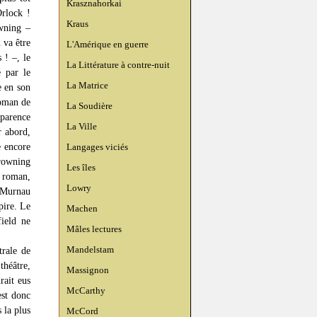
Krasznahorkai
Orlock !
Kraus
wning –
 va être
L'Amérique en guerre
 ! –, le
La Littérature à contre-nuit
é par le
La Matrice
e en son
roman de
La Soudière
parence
La Ville
r abord,
e encore
Langages viciés
rowning
Les îles
e roman,
Lowry
e Murnau
pire. Le
Machen
ield ne
Mâles lectures
Mandelstam
trale de
théâtre,
Massignon
rait eus
McCarthy
est donc
 la plus
McCord