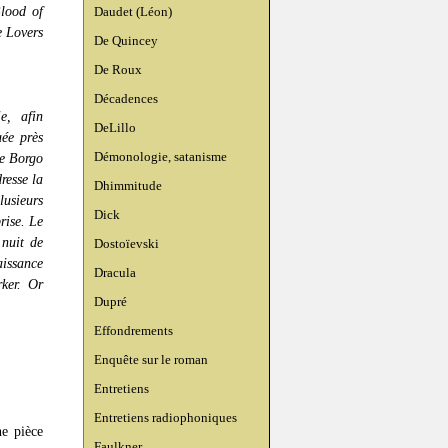
Blood of
Daudet (Léon)
 Lovers
De Quincey
De Roux
Décadences
e, afin
DeLillo
uée près
Démonologie, satanisme
de Borgo
resse la
Dhimmitude
lusieurs
Dick
rise. Le
nuit de
Dostoïevski
aissance
Dracula
rker. Or
Dupré
Effondrements
Enquête sur le roman
Entretiens
Entretiens radiophoniques
ne pièce
Faulkner