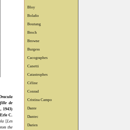
Bloy
Bolaño
Boutang
Broch
Browne
Burgess
Cacographes
Canetti
Catastrophes
Céline
Conrad
Dracula
Cristina Campo
fille de
Dante
., 1943)
’Erle C.
Dantec
ula
[
Les
Darien
rom the