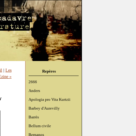
il
|
Les
Repères
Ezine »
2666
Anders
y
Apologia pro Vita Kurtzii
Barbey d'Aurevilly
Barrès
Bellum civile
Bernanos