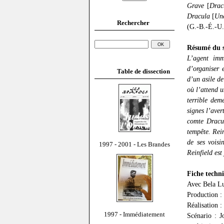
Grave
[
Drac
Dracula
[
Un
Rechercher
(G.-B.-É.-U.
Résumé du s
L’agent imm
d’organiser 
Table de dissection
d’un asile de
où l’attend 
terrible dem
signes l’aver
comte Dracul
tempête. Rein
de ses voisi
1997 - 2001 - Les Brandes
Reinfield est
Fiche techni
Avec Bela Lu
Production :
Réalisation 
1997 - Immédiatement
Scénario : J