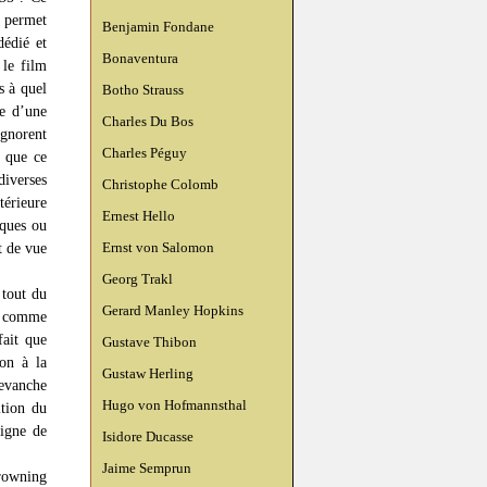
1 permet
Benjamin Fondane
dédié et
Bonaventura
 le film
s à quel
Botho Strauss
le d’une
Charles Du Bos
ignorent
Charles Péguy
t que ce
diverses
Christophe Colomb
térieure
Ernest Hello
iques ou
Ernst von Salomon
t de vue
Georg Trakl
 tout du
Gerard Manley Hopkins
s, comme
fait que
Gustave Thibon
non à la
Gustaw Herling
evanche
Hugo von Hofmannsthal
ition du
digne de
Isidore Ducasse
Jaime Semprun
rowning