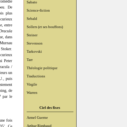
 comédie
Sabato
peu. De
Science-fiction
ois plus
Sebald
 curieux
e, entre
Sollers (et ses bouffons)
Dracula
Steiner
ue, dans
e Murnau
Stevenson
 Stoker.
Tarkovski
curieux
Tarr
si Peter
racula /
Théologie politique
leurs un
Traductions
U., puis
Virgile
ustement
ning, de
Warren
7 par le
Ciel des fixes
Armel Guerne
une fois
Arthur Rimbaud
35’. Ce