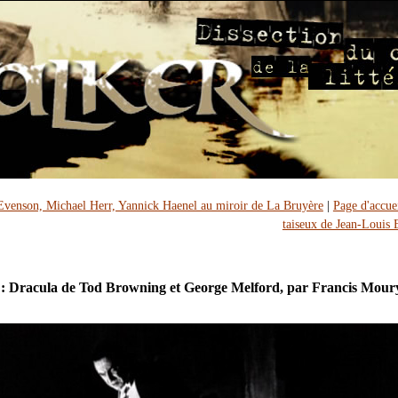
Evenson, Michael Herr, Yannick Haenel au miroir de La Bruyère
|
Page d'accue
taiseux de Jean-Louis 
 : Dracula de Tod Browning et George Melford, par Francis Mour