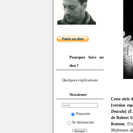
Pourquoi faire un
don ?
Quelques explications
Newsletter
Cette série 
[version es
Dracula
] (É
S'inscrire
de Robert S
Se désinscrire
Kenton.
D'au
Maîtresses d