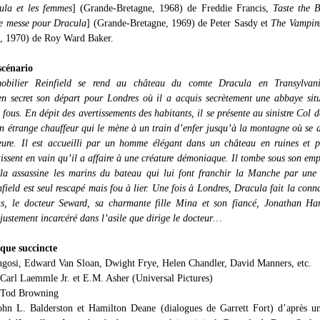
ula et les femmes
] (Grande-Bretagne, 1968) de Freddie Francis,
Taste the 
e messe pour Dracula
] (Grande-Bretagne, 1969) de Peter Sasdy et
The Vampire
, 1970) de Roy Ward Baker.
cénario
obilier Reinfield se rend au château du comte Dracula en Transylvani
en secret son départ pour Londres où il a acquis secrètement une abbaye sit
 fous. En dépit des avertissements des habitants, il se présente au sinistre Col 
un étrange chauffeur qui le mène à un train d’enfer jusqu’à la montagne où se d
eure. Il est accueilli par un homme élégant dans un château en ruines et p
tissent en vain qu’il a affaire à une créature démoniaque. Il tombe sous son emp
a assassine les marins du bateau qui lui font franchir la Manche par une 
field est seul rescapé mais fou à lier. Une fois à Londres, Dracula fait la conn
ns, le docteur Seward, sa charmante fille Mina et son fiancé, Jonathan Ha
 justement incarcéré dans l’asile que dirige le docteur…
que succincte
gosi, Edward Van Sloan, Dwight Frye, Helen Chandler, David Manners, etc.
 Carl Laemmle Jr. et E.M. Asher (Universal Pictures)
: Tod Browning
ohn L. Balderston et Hamilton Deane (dialogues de Garrett Fort) d’après u