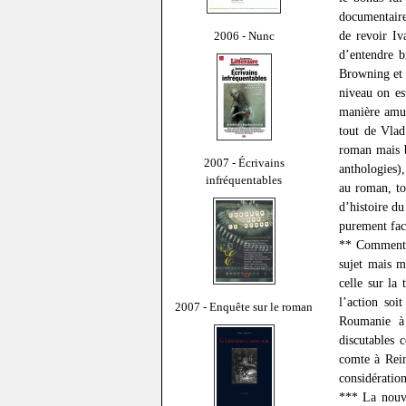
documentaire
de revoir Iv
2006 - Nunc
d’entendre b
Browning et 
niveau on es
manière amus
tout de Vlad
roman mais b
2007 - Écrivains
anthologies),
infréquentables
au roman, to
d’histoire du
purement fact
** Commentai
sujet mais m
celle sur la
l’action soi
2007 - Enquête sur le roman
Roumanie à 
discutables 
comte à Rein
considération
*** La nouve