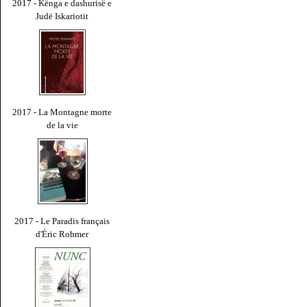
2017 - Kënga e dashurisë e
Judë Iskariotit
2017 - La Montagne morte
de la vie
2017 - Le Paradis français
d'Éric Rohmer