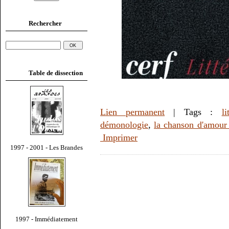
Rechercher
Table de dissection
Lien permanent
| Tags :
li
démonologie
,
la chanson d'amour 
Imprimer
1997 - 2001 - Les Brandes
1997 - Immédiatement