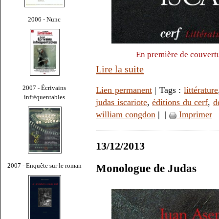
2006 - Nunc
En première de couvert
Lire la suite
2007 - Écrivains
Lien permanent
| Tags :
littérature
infréquentables
judas iscariote
,
éditions du cerf
,
d
william congdon
|
|
Imprimer
13/12/2013
2007 - Enquête sur le roman
Monologue de Judas