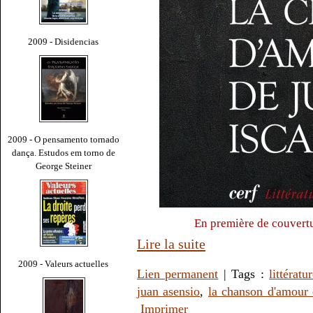
2009 - Disidencias
2009 - O pensamento tornado
dança. Estudos em torno de
George Steiner
En première de couvert
Lire la suite
2009 - Valeurs actuelles
Lien permanent
| Tags :
littératu
juan asensio
,
la chanson d'amour 
Imprimer