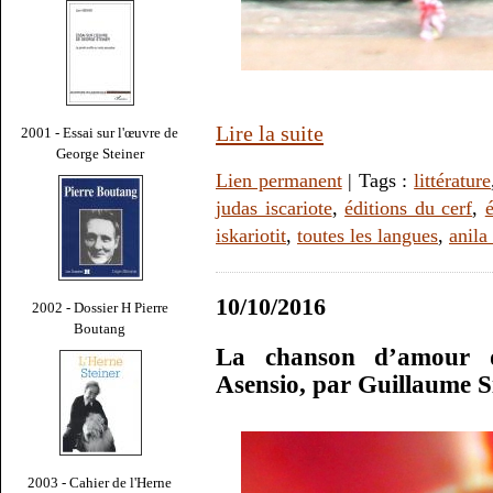
Lire la suite
2001 - Essai sur l'œuvre de
George Steiner
Lien permanent
| Tags :
littérature
judas iscariote
,
éditions du cerf
,
iskariotit
,
toutes les langues
,
anila
10/10/2016
2002 - Dossier H Pierre
Boutang
La chanson d’amour d
Asensio, par Guillaume S
2003 - Cahier de l'Herne