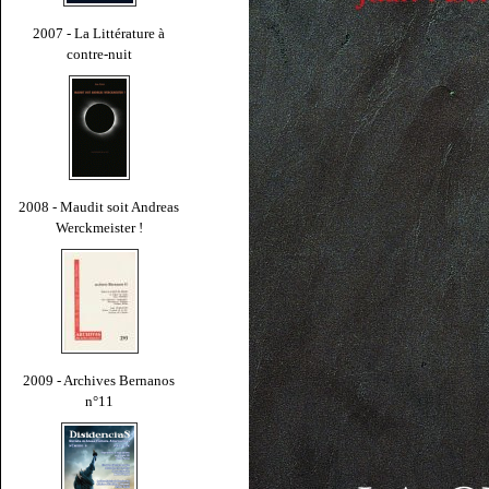
2007 - La Littérature à
contre-nuit
2008 - Maudit soit Andreas
Werckmeister !
2009 - Archives Bernanos
n°11