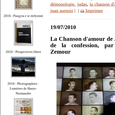
démonologie
,
judas
,
la chanson d'
juan asensio
|
|
Imprimer
2016 - Pasqyra e te rrefyemit
19/07/2010
La Chanson d'amour de J
de la confession, pa
Zemour
2016 - Perspectives libres
2016 - Photographies :
Lumières de Haute-
Normandie