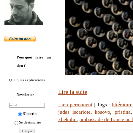
Pourquoi faire un
don ?
Quelques explications
Lire la suite
Newsletter
Lien permanent
| Tags :
littérature
judas iscariote
,
kosovo
,
pristina
S'inscrire
xhekaliu
,
ambassade de france au
Se désinscrire