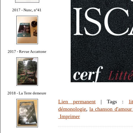
2017 - Nunc, n°41
2017 - Revue Accattone
2018 - La Terre demeure
Lien permanent
| Tags :
li
démonologie
,
la chanson d'amour 
Imprimer