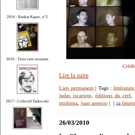
2016 - Raskar Kapac, n°2
2016 - Trois cent soixante
Crédi
Lire la suite
Lien permanent
| Tags :
littérature
judas iscariote
,
éditions du cerf
,
2017 - Collectif Tarkovski
mishima
,
juan asensio
|
|
Impri
26/03/2010