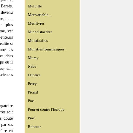
 Barrès,
Melville
 devenu
Mer variable...
re, mal,
Mes livres
ent plus
ême, cet
Michelstaedter
étiteurs
Moitrinaires
alité si
Monstres romanesques
onne pas
es idées
Muray
mps où il
Nabe
quement
,
sciences
Oubliés
Percy
Picard
Poe
gatoire
Pour et contre l'Europe
rès soit
Praz
s doute
 par ses
Rohmer
’être en