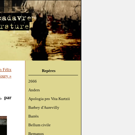
n Félix
Repères
Moury »
2666
Anders
, par
Apologia pro Vita Kurtzii
Barbey d'Aurevilly
Barrès
Bellum civile
Bernanos