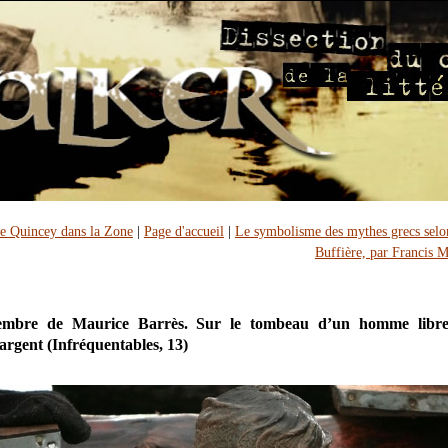
 Quincey dans la Zone
|
Page d'accueil
|
Le symbolisme des mythes grecs selo
Buffière, par Francis 
mbre de Maurice Barrès. Sur le tombeau d’un homme libre
rgent (Infréquentables, 13)