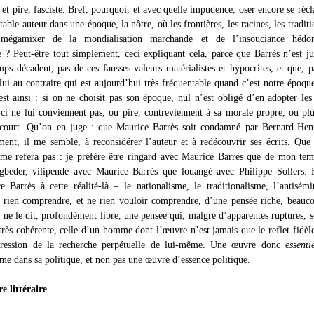
 et pire, fasciste. Bref, pourquoi, et avec quelle impudence, oser encore se réc
table auteur dans une époque, la nôtre, où les frontières, les racines, les traditi
mégamixer de la mondialisation marchande et de l’insouciance hédon
te ? Peut-être tout simplement, ceci expliquant cela, parce que Barrès n’est j
mps décadent, pas de ces fausses valeurs matérialistes et hypocrites, et que, 
t lui au contraire qui est aujourd’hui très fréquentable quand c’est notre époqu
’est ainsi : si on ne choisit pas son époque, nul n’est obligé d’en adopter les
-ci ne lui conviennent pas, ou pire, contreviennent à sa morale propre, ou plu
 court. Qu’on en juge : que Maurice Barrès soit condamné par Bernard-Hen
ment, il me semble, à reconsidérer l’auteur et à redécouvrir ses écrits. Que
me refera pas : je préfère être ringard avec Maurice Barrès que de mon te
gbeder, vilipendé avec Maurice Barrès que louangé avec Philippe Sollers. 
re Barrès à cette réalité-là – le nationalisme, le traditionalisme, l’antisém
e rien comprendre, et ne rien vouloir comprendre, d’une pensée riche, beauc
 ne le dit, profondément libre, une pensée qui, malgré d’apparentes ruptures, s
 très cohérente, celle d’un homme dont l’œuvre n’est jamais que le reflet fidèl
xpression de la recherche perpétuelle de lui-même. Une œuvre donc
essenti
ême dans sa politique, et non pas une œuvre d’essence politique.
e littéraire