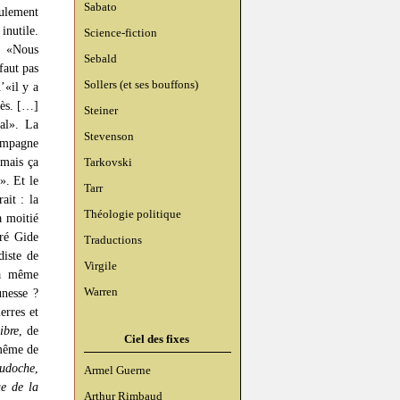
Sabato
eulement
inutile.
Science-fiction
: «Nous
Sebald
faut pas
Sollers (et ses bouffons)
’«il y a
rès. […]
Steiner
ral». La
Stevenson
campagne
 mais ça
Tarkovski
». Et le
Tarr
ait : la
Théologie politique
la moitié
ré Gide
Traductions
diste de
Virgile
la même
Warren
unesse ?
erres et
ibre
, de
Ciel des fixes
 même de
audoche
,
Armel Guerne
e de la
Arthur Rimbaud