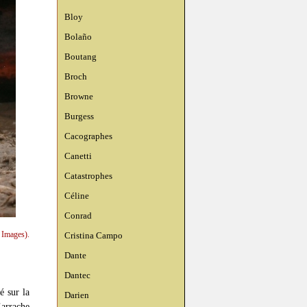
Bloy
Bolaño
Boutang
Broch
Browne
Burgess
Cacographes
Canetti
Catastrophes
Céline
Conrad
 Images).
Cristina Campo
Dante
Dantec
 sur la
Darien
’arrache