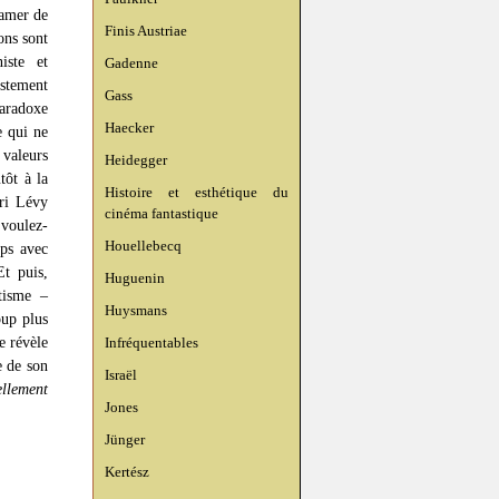
lamer de
Finis Austriae
ons sont
iste et
Gadenne
ustement
Gass
paradoxe
Haecker
e qui ne
 valeurs
Heidegger
tôt à la
Histoire et esthétique du
ri Lévy
cinéma fantastique
 voulez-
Houellebecq
mps avec
Et puis,
Huguenin
itisme –
Huysmans
oup plus
e révèle
Infréquentables
e de son
Israël
ellement
Jones
Jünger
Kertész