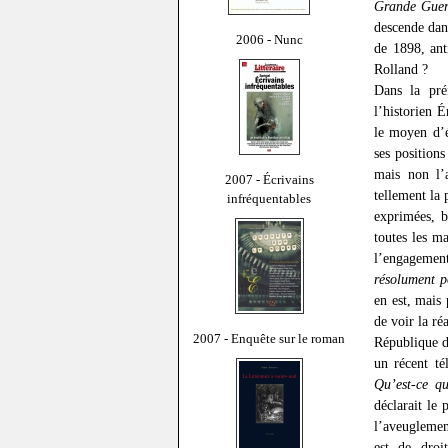
Grande Guer
descende dan
2006 - Nunc
de 1898, ant
Rolland ?
Dans la pré
l’historien É
le moyen d’é
ses position
mais non l’a
2007 - Écrivains
tellement la 
infréquentables
exprimées, b
toutes les m
l’engagemen
résolument p
en est, mais
de voir la ré
2007 - Enquête sur le roman
République d
un récent té
Qu’est-ce qu
déclarait le
l’aveuglement
est de droi