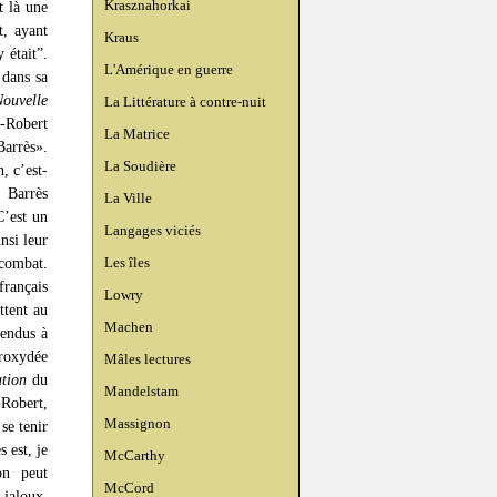
Krasznahorkai
t là une
t, ayant
Kraus
 était”.
L'Amérique en guerre
 dans sa
ouvelle
La Littérature à contre-nuit
t-Robert
La Matrice
Barrès».
La Soudière
, c’est-
, Barrès
La Ville
C’est un
Langages viciés
nsi leur
Les îles
 combat.
rançais
Lowry
ttent au
Machen
rendus à
roxydée
Mâles lectures
ation
du
Mandelstam
-Robert,
Massignon
se tenir
 est, je
McCarthy
on peut
McCord
 jaloux,