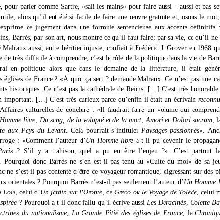
e, pour parler comme Sartre, «sali les mains» pour faire aussi – aussi et pas s
tile, alors qu’il eut été si facile de faire une œuvre gratuite et, osons le mot, 
exprime ce jugement dans une formule sentencieuse aux accents définitifs 
ains, Barrès, par son art, nous montre ce qu’il faut faire; par sa vie, ce qu’il ne 
 Malraux aussi, autre héritier injuste, confiait à Frédéric J. Grover en 1968 qu
 de très difficile à comprendre, c’est le rôle de la politique dans la vie de Bar
oral en politique alors que dans le domaine de la littérature, il était géné
 églises de France ? «À quoi ça sert ? demande Malraux. Ce n’est pas une 
s historiques. Ce n’est pas la cathédrale de Reims. […] C’est très honorable
n important. […] C’est très curieux parce qu’enfin il était un écrivain
reconnu
 Affaires culturelles de conclure : «Il faudrait faire un volume qui comprendr
Homme libre
,
Du sang, de la volupté et de la mort
,
Amori et Dolori sacrum
, 
te aux Pays du Levant
. Cela pourrait s’intituler
Paysages passionnés
». And
erroge : «Comment l’auteur d’
Un Homme libre
a-t-il pu devenir le propagan
aris
? S’il y a trahison, quel a pu en être l’enjeu ?». C’est partout 
n. Pourquoi donc Barrès ne s’en est-il pas tenu au «Culte du moi» de sa je
c ne s’est-il pas contenté d’être ce voyageur romantique, digressant sur des pi
rs orientales ? Pourquoi Barrès n’est-il pas seulement l’auteur d’
Un Homme l
s Lois
, celui d’
Un jardin sur l’Oronte
, de
Greco ou le Voyage de Tolède
, celui
nspirée
? Pourquoi a-t-il donc fallu qu’il écrive aussi
Les Déracinés
,
Colette B
ctrines du nationalisme
,
La Grande Pitié des églises de France
, la
Chroniqu