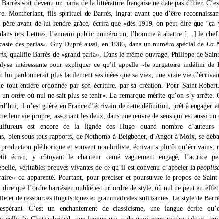
arrès soit devenu un paria de la littérature française ne date pas d’hier. C’es
ire. Montherlant, fils spirituel de Barrès, ingrat avant que d’être reconnaissan
e père avant de lui rendre grâce, écrira que «dès 1919, on peut dire que “ça y
, dans nos Lettres, l’ennemi public numéro un, l’homme à abattre […] le chef
 caste des parias». Guy Dupré aussi, en 1986, dans un numéro spécial de
La N
is
, qualifie Barrès de «grand paria». Dans le même ouvrage, Philippe de Sain
alyse intéressante pour expliquer ce qu’il appelle «le purgatoire indéfini de 
n lui pardonnerait plus facilement ses idées que sa vie», une vraie vie d’écrivain
ie tout entière ordonnée par son écriture, par sa création. Pour Saint-Robert
à un
ordre
où nul ne sait plus se tenir». La remarque mérite qu’on s’y arrête. 
rd’hui, il n’est guère en France d’écrivain de cette définition, prêt à engager ai
me leur vie propre, associant les deux, dans une œuvre de sens qui est aussi un
ulfureux est encore de la lignée des Hugo quand nombre d’auteurs f
s, bien sous tous rapports, de Nothomb à Beigbeder, d’Angot à Moix, se déba
 production pléthorique et souvent nombriliste, écrivants plutôt qu’écrivains, 
etit écran, y côtoyant le chanteur camé vaguement engagé, l’actrice pe
belle, véritables preuves vivantes de ce qu’il est convenu d’appeler la
peoplis
raire» ou apparenté. Pourtant, pour préciser et poursuivre le propos de Saint
l dire que l’ordre barrésien oublié est un ordre de style, où nul ne peut en effet 
fle et de ressources linguistiques et grammaticales suffisantes. Le style de Barrès
sespérant. C’est un enchantement de classicisme, une langue écrite qu’
e celle de Chateaubriand, une langue qui a de quoi vous rendre jaloux, oui