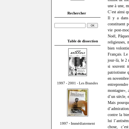
une à une, mé
C’est ainsi q
Rechercher
Il y a dans
constituent 
vie post-mod
Noël, Pâques
Table de dissection
religieuses, 
bien volonti
Français. Le
jour-là, le 2
si souvent m
patriotisme q
en novembre 
1997 - 2001 - Les Brandes
entreprendr
montagne», a
d’un siècle, 
Mais pourquo
d’admiration
contre la bie
lui l’antis
1997 - Immédiatement
chose, c’e