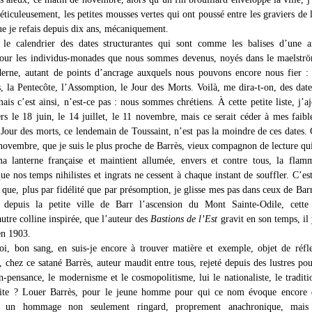
ticuleusement, les petites mousses vertes qui ont poussé entre les graviers de l
ue je refais depuis dix ans, mécaniquement.
 le calendrier des dates structurantes qui sont comme les balises d’une a
pour les individus-monades que nous sommes devenus, noyés dans le maelstr
erne, autant de points d’ancrage auxquels nous pouvons encore nous fier :
, la Pentecôte, l’Assomption, le Jour des Morts. Voilà, me dira-t-on, des date
mais c’est ainsi, n’est-ce pas : nous sommes chrétiens. À cette petite liste, j’aj
ers le 18 juin, le 14 juillet, le 11 novembre, mais ce serait céder à mes faibl
 Jour des morts, ce lendemain de Toussaint, n’est pas la moindre de ces dates. 
 novembre, que je suis le plus proche de Barrès, vieux compagnon de lecture qui
a lanterne française et maintient allumée, envers et contre tous, la flam
ue nos temps nihilistes et ingrats ne cessent à chaque instant de souffler. C’es
que, plus par fidélité que par présomption, je glisse mes pas dans ceux de Bar
e depuis la petite ville de Barr l’ascension du Mont Sainte-Odile, cette 
utre colline inspirée, que l’auteur des
Bastions de l’Est
gravit en son temps, il 
en 1903.
i, bon sang, en suis-je encore à trouver matière et exemple, objet de réfl
, chez ce satané Barrès, auteur maudit entre tous, rejeté depuis des lustres po
n-pensance, le modernisme et le cosmopolitisme, lui le nationaliste, le traditio
émite ? Louer Barrès, pour le jeune homme pour qui ce nom évoque encore 
st un hommage non seulement ringard, proprement anachronique, mais