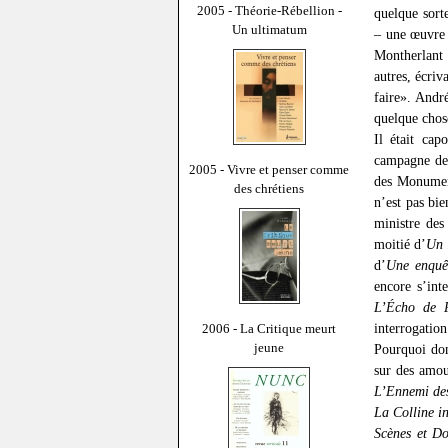
2005 - Théorie-Rébellion -
quelque sort
Un ultimatum
– une œuvre u
Montherlant 
autres, écriv
faire». André
quelque chose
Il était cap
campagne des
2005 - Vivre et penser comme
des Monument
des chrétiens
n’est pas bie
ministre des
moitié d’
Un 
d’
Une enquê
encore s’int
L’Écho de P
interrogatio
2006 - La Critique meurt
jeune
Pourquoi don
sur des amou
L’Ennemi de
La Colline i
Scènes et Do