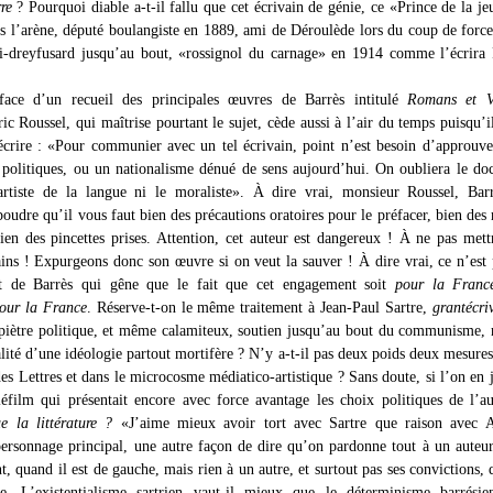
re
? Pourquoi diable a-t-il fallu que cet écrivain de génie, ce «Prince de la je
s l’arène, député boulangiste en 1889, ami de Déroulède lors du coup de force
i-dreyfusard jusqu’au bout, «rossignol du carnage» en 1914 comme l’écrira
face d’un recueil des principales œuvres de Barrès intitulé
Romans et V
ric Roussel, qui maîtrise pourtant le sujet, cède aussi à l’air du temps puisqu’i
crire : «Pour communier avec un tel écrivain, point n’est besoin d’approuve
s politiques, ou un nationalisme dénué de sens aujourd’hui. On oubliera le doc
rtiste de la langue ni le moraliste». À dire vrai, monsieur Roussel, Barr
poudre qu’il vous faut bien des précautions oratoires pour le préfacer, bien des 
ien des pincettes prises. Attention, cet auteur est dangereux ! À ne pas mett
ains ! Expurgeons donc son œuvre si on veut la sauver ! À dire vrai, ce n’est 
t de Barrès qui gêne que le fait que cet engagement soit
pour la France
our la France
. Réserve-t-on le même traitement à Jean-Paul Sartre,
grantécri
 piètre politique, et même calamiteux, soutien jusqu’au bout du communisme, 
alité d’une idéologie partout mortifère ? N’y a-t-il pas deux poids deux mesures
es Lettres et dans le microcosme médiatico-artistique ? Sans doute, si l’on en 
léfilm qui présentait encore avec force avantage les choix politiques de l’a
e la littérature ?
«J’aime mieux avoir tort avec Sartre que raison avec 
 personnage principal, une autre façon de dire qu’on pardonne tout à un aute
, quand il est de gauche, mais rien à un autre, et surtout pas ses convictions, 
te. L’existentialisme sartrien vaut-il mieux que le déterminisme barrési