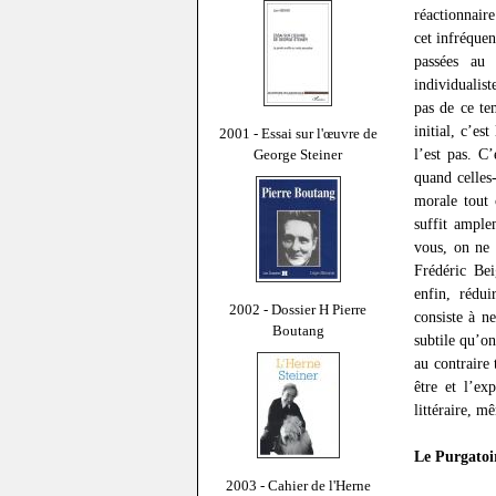
réactionnaire
cet infréquen
passées au 
individualis
pas de ce te
initial, c’es
2001 - Essai sur l'œuvre de
l’est pas. C
George Steiner
quand celles
morale tout
suffit ample
vous, on ne 
Frédéric Bei
enfin, rédui
2002 - Dossier H Pierre
consiste à n
Boutang
subtile qu’on
au contraire
être et l’e
littéraire, m
Le Purgatoir
2003 - Cahier de l'Herne