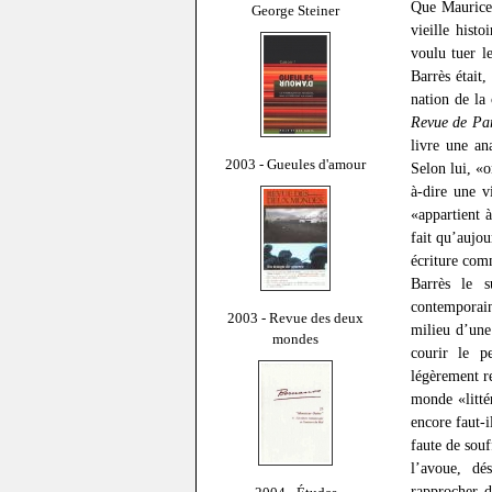
Que Maurice B
George Steiner
vieille histo
voulu tuer l
Barrès était
nation de la
Revue de Par
livre une an
2003 - Gueules d'amour
Selon lui, «o
à-dire une v
«appartient 
fait qu’aujou
écriture com
Barrès le s
contemporain
2003 - Revue des deux
milieu d’une
mondes
courir le p
légèrement re
monde «litté
encore faut-i
faute de souf
l’avoue, dé
rapprocher d