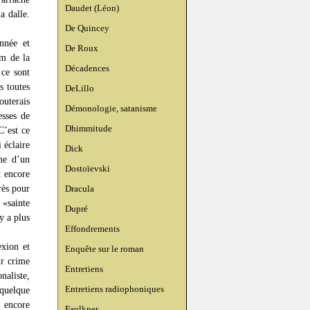
Daudet (Léon)
a dalle.
De Quincey
nnée et
De Roux
öm de la
Décadences
 ce sont
s toutes
DeLillo
outerais
Démonologie, satanisme
esses de
Dhimmitude
C’est ce
 éclaire
Dick
me d’un
Dostoïevski
t encore
rès pour
Dracula
«sainte
Dupré
y a plus
Effondrements
exion et
Enquête sur le roman
ur crime
Entretiens
naliste,
Entretiens radiophoniques
quelque
 encore
Faulkner