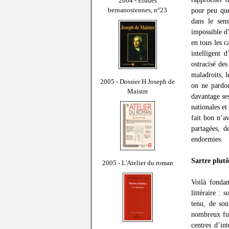
2004 - Études
bernanosiennes, n°23
pour peu qu
dans le sens
impossible d’
en tous les c
intelligent 
ostracisé de
maladroits, l
2005 - Dossier H Joseph de
on ne pardon
Maistre
davantage s
nationales et
fait bon n’a
partagées, d
endormies.
Sartre plutô
2005 - L'Atelier du roman
Voilà fonda
littéraire :
tenu, de son
nombreux fur
centres d’in