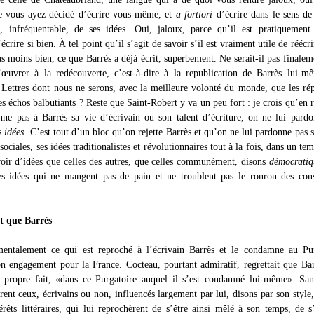
e vous ayez décidé d’écrire vous-même, et
a fortiori
d’écrire dans le sens de
, infréquentable, de ses idées. Oui, jaloux, parce qu’il est pratiquement
écrire si bien. À tel point qu’il s’agit de savoir s’il est vraiment utile de réécri
as moins bien, ce que Barrès a déjà écrit, superbement. Ne serait-il pas finalem
d’œuvrer à la redécouverte, c’est-à-dire à la republication de Barrès lui-m
s Lettres dont nous ne serons, avec la meilleure volonté du monde, que les rép
es échos balbutiants ? Reste que Saint-Robert y va un peu fort : je crois qu’en ré
ne pas à Barrès sa vie d’écrivain ou son talent d’écriture, on ne lui pard
es
idées
. C’est tout d’un bloc qu’on rejette Barrès et qu’on ne lui pardonne pas s
 sociales, ses idées traditionalistes et révolutionnaires tout à la fois, dans un te
voir d’idées que celles des autres, que celles communément, disons
démocrati
es idées qui ne mangent pas de pain et ne troublent pas le ronron des con
t que Barrès
mentalement ce qui est reproché à l’écrivain Barrès et le condamne au Pur
 son engagement pour la France. Cocteau, pourtant admiratif, regrettait que Bar
 propre fait, «dans ce Purgatoire auquel il s’est condamné lui-même». San
ent ceux, écrivains ou non, influencés largement par lui, disons par son style,
térêts littéraires, qui lui reprochèrent de s’être ainsi mêlé à son temps, de s