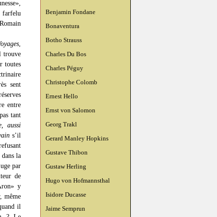
unesse»,
Benjamin Fondane
 farfelu
 Romain
Bonaventura
Botho Strauss
oyages
,
l trouve
Charles Du Bos
r toutes
Charles Péguy
trinaire
Christophe Colomb
ès sent
réserves
Ernest Hello
re entre
Ernst von Salomon
pas tant
Georg Trakl
, aussi
vain
s’il
Gerard Manley Hopkins
refusant
Gustave Thibon
 dans la
juge par
Gustaw Herling
uteur de
Hugo von Hofmannsthal
Aron» y
Isidore Ducasse
ur, même
quand il
Jaime Semprun
en ? Le