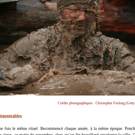
Crédits photographiques : Christopher Furlong (Getty
réquentables
.
ue fois le même rituel. Recommencé chaque année, à la même époque. Penché
 aïeux, ce matin de novembre, alors qu’un fin brouillard enveloppe la ville, j