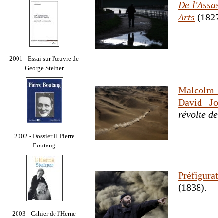
De l'Assa
Arts
(1827
2001 - Essai sur l'œuvre de
George Steiner
Malcolm 
David J
révolte de
2002 - Dossier H Pierre
Boutang
Préfigur
(1838).
2003 - Cahier de l'Herne