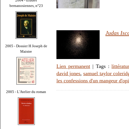
2004 - Études
bernanosiennes, n°23
Judas Isc
2005 - Dossier H Joseph de
Maistre
Lien permanent
| Tags :
littératu
david jones
,
samuel taylor colerid
les confessions d'un mangeur d'op
2005 - L'Atelier du roman