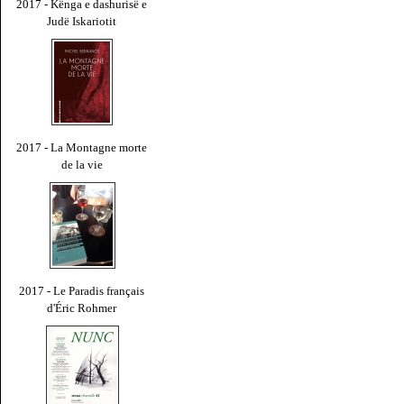
2017 - Kënga e dashurisë e
Judë Iskariotit
2017 - La Montagne morte
de la vie
2017 - Le Paradis français
d'Éric Rohmer