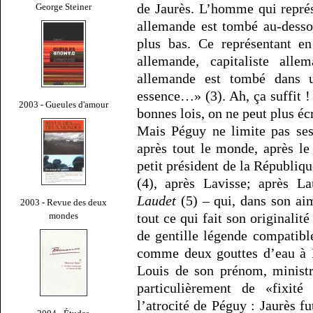
de Jaurès. L’homme qui représ
George Steiner
allemande est tombé au-desso
plus bas. Ce représentant en
allemande, capitaliste allem
allemande est tombé dans u
essence…» (3). Ah, ça suffit 
2003 - Gueules d'amour
bonnes lois, on ne peut plus écr
Mais Péguy ne limite pas ses 
après tout le monde, après le
petit président de la Républiqu
(4), après Lavisse; après 
Laudet
(5) – qui, dans son aim
2003 - Revue des deux
mondes
tout ce qui fait son originalité
de gentille légende compatibl
comme deux gouttes d’eau à 
Louis de son prénom, ministr
particulièrement de «fixité 
l’atrocité de Péguy : Jaurès f