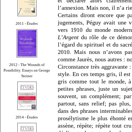
et déclarer alors clairement
l’annexion. Mais non, il n’a rie
Certains diront encore que pa
jugements, Péguy avait une vi
2011 - Études
vers 1910 du monde moderne,
L’Argent
du rôle de ce démon
l’égard du spirituel et du sacr
2010. Mais nous n’avons pa
comme Jaurès, nous autres : no
2012 - The Wounds of
Circonstance très aggravante :
Possibility. Essays on George
style. En ces temps gris, il est
Steiner
gris comme tout le monde, à 
petites phrases, juste un suje
souvent, un complément; parfo
partout, sans relief; pas plus
dans des phrases interminables 
2014 - Études
prosélytisme le plus éhonté e
assène, répète; répète tout cr