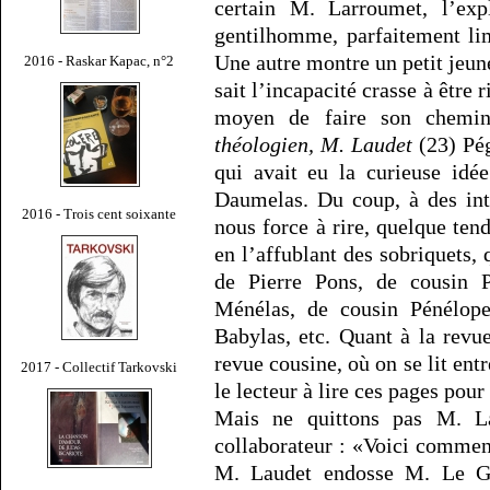
certain M. Larroumet, l’exp
gentilhomme, parfaitement lim
Une autre montre un petit jeu
2016 - Raskar Kapac, n°2
sait l’incapacité crasse à être 
moyen de faire son chemi
théologien, M. Laudet
(23) Pég
qui avait eu la curieuse id
Daumelas. Du coup, à des int
2016 - Trois cent soixante
nous force à rire, quelque te
en l’affublant des sobriquets, 
de Pierre Pons, de cousin 
Ménélas, de cousin Pénélope
Babylas, etc. Quant à la revu
revue cousine, où on se lit entr
2017 - Collectif Tarkovski
le lecteur à lire ces pages pour
Mais ne quittons pas M. La
collaborateur : «Voici commen
M. Laudet endosse M. Le Gr