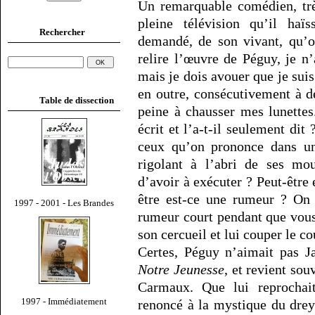
Un remarquable comédien, trè
pleine télévision qu’il haï
Rechercher
demandé, de son vivant, qu’on
relire l’œuvre de Péguy, je n
mais je dois avouer que je suis
en outre, consécutivement à d
Table de dissection
peine à chausser mes lunettes
écrit et l’a-t-il seulement dit 
ceux qu’on prononce dans u
rigolant à l’abri de ses mou
d’avoir à exécuter ? Peut-être 
être est-ce une rumeur ? On d
1997 - 2001 - Les Brandes
rumeur court pendant que vous 
son cercueil et lui couper le co
Certes, Péguy n’aimait pas Ja
Notre Jeunesse
, et revient sou
Carmaux. Que lui reprocha
1997 - Immédiatement
renoncé à la mystique du drey