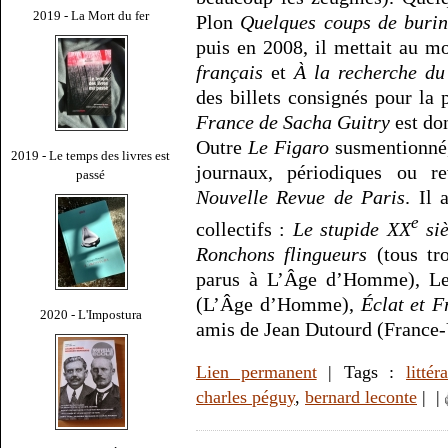
2019 - La Mort du fer
Plon
Quelques coups de burin
puis en 2008, il mettait au 
français
et
À la recherche du
des billets consignés pour la
France de Sacha Guitry
est do
Outre
Le Figaro
susmentionné,
2019 - Le temps des livres est
journaux, périodiques ou 
passé
Nouvelle Revue de Paris
. Il 
e
collectifs :
Le stupide XX
siè
Ronchons flingueurs
(tous tro
parus à L’Âge d’Homme), 
(L’Âge d’Homme),
Éclat et F
2020 - L'Impostura
amis de Jean Dutourd (France-
Lien permanent
| Tags :
littér
charles péguy
,
bernard leconte
|
|