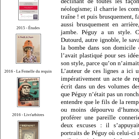
déclinant de toutes les faço
néologisme; il charrie les compa
traîne ! et puis brusquement, fai
aussi brusquement en arrière
2015 - Études
jambe. Péguy a un style. C’
Dutourd, autre ignoble, le sava
la bombe dans son domicile d
l’avait plastiqué pour ses idé
son style, parce qu’on n’aimait 
L’auteur de ces lignes a ici 
2016 - La Femelle du requin
impérativement un acte de rep
écrit dans un des volumes de
que Péguy n’était pas un ronc
entendre que le fils de la remp
ou moins dépourvu d’humour
2016 - Livr'arbitres
proférer une pareille conneri
deux excuses : il s’appuyai
portraits de Péguy où celui-ci