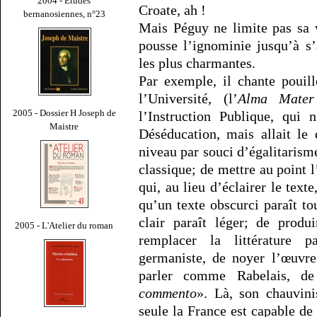
2004 - Études
Croate, ah !
bernanosiennes, n°23
Mais Péguy ne limite pas sa 
pousse l’ignominie jusqu’à s’
les plus charmantes.
Par exemple, il chante pouill
l’Université, (l’
Alma Mater
2005 - Dossier H Joseph de
l’Instruction Publique, qui 
Maistre
Déséducation, mais allait le 
niveau par souci d’égalitarism
classique; de mettre au point 
qui, au lieu d’éclairer le texte
qu’un texte obscurci paraît to
clair paraît léger; de produ
2005 - L'Atelier du roman
remplacer la littérature p
germaniste, de noyer l’œuvre
parler comme Rabelais, d
commento
». Là, son chauvini
seule la France est capable de