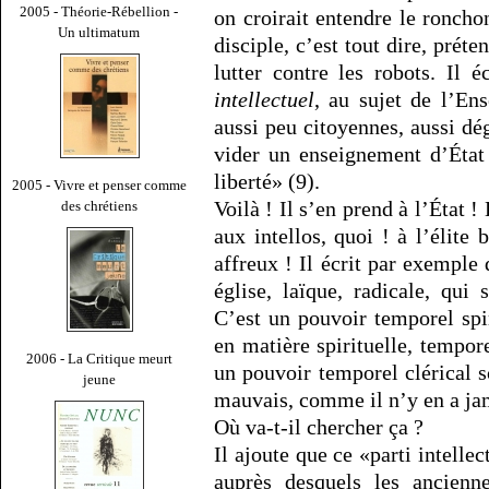
2005 - Théorie-Rébellion -
on croirait entendre le roncho
Un ultimatum
disciple, c’est tout dire, prét
lutter contre les robots. Il é
intellectuel
, au sujet de l’En
aussi peu citoyennes, aussi dé
vider un enseignement d’État
liberté» (9).
2005 - Vivre et penser comme
Voilà ! Il s’en prend à l’État ! 
des chrétiens
aux intellos, quoi ! à l’élite 
affreux ! Il écrit par exemple 
église, laïque, radicale, qui
C’est un pouvoir temporel spir
en matière spirituelle, tempor
2006 - La Critique meurt
un pouvoir temporel clérical 
jeune
mauvais, comme il n’y en a jam
Où va-t-il chercher ça ?
Il ajoute que ce «parti intelle
auprès desquels les ancienne