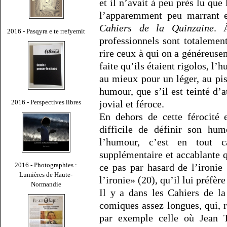
et il n’avait à peu près lu que 
l’apparemment peu marrant et
Cahiers de la Quinzaine
. 
2016 - Pasqyra e te rrefyemit
professionnels sont totaleme
rire ceux à qui on a généreus
faite qu’ils étaient rigolos, l’
au mieux pour un léger, au pis
humour, que s’il est teinté d’
2016 - Perspectives libres
jovial et féroce.
En dehors de cette férocité e
difficile de définir son hum
l’humour, c’est en tout c
supplémentaire et accablante 
2016 - Photographies :
ce pas par hasard de l’ironie
Lumières de Haute-
l’ironie» (20), qu’il lui préfè
Normandie
Il y a dans les Cahiers de l
comiques assez longues, qui, r
par exemple celle où Jean 