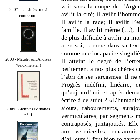
voit sous la coupe de l’Argen
2007 - La Littérature à
avilit la cité; il avilit l’homm
contre-nuit
Il avilit la race; il avilit l’e
famille. Il avilit même (…), il 
de plus difficile à avilir au m
a en soi, comme dans sa textu
comme une incapacité singulière 
2008 - Maudit soit Andreas
Il atteint le degré de l’err
Werckmeister !
petitement à nos plus chères 
l’abri de ses sarcasmes. Il ne
Progrès indéfini, linéaire,
qu’aujourd’hui et après-dema
écrire à ce sujet ? «L’humani
ajouts, rabourements, surajo
2009 - Archives Bernanos
vermiculaires, par segments m
n°11
contraposés, juxtajoutés. Ell
aux vermicelles, macaronis
d’ailleurs il faut bien se garde