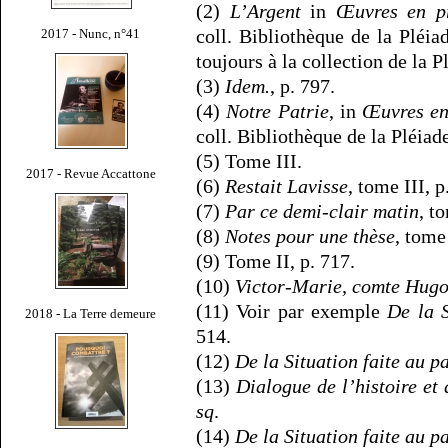
(2)
L’Argent
in
Œuvres en p
coll. Bibliothèque de la Pléiad
2017 - Nunc, n°41
toujours à la collection de la P
(3)
Idem.
, p. 797.
(4)
Notre Patrie
, in
Œuvres en
coll. Bibliothèque de la Pléiade
(5) Tome III.
2017 - Revue Accattone
(6)
Restait Lavisse
, tome III, p
(7)
Par ce demi-clair matin
, t
(8)
Notes pour une thèse
, tome
(9) Tome II, p. 717.
(10)
Victor-Marie, comte Hug
(11) Voir par exemple
De la S
2018 - La Terre demeure
514.
(12)
De la Situation faite au pa
(13)
Dialogue de l’histoire et
sq
.
(14)
De la Situation faite au pa