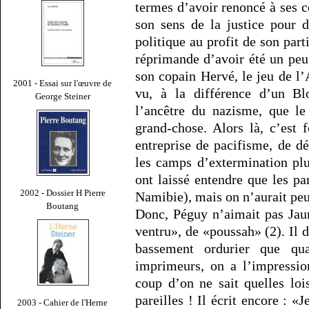
termes d’avoir renoncé à ses c
son sens de la justice pour 
politique au profit de son parti
réprimande d’avoir été un peu 
son copain Hervé, le jeu de l’
2001 - Essai sur l'œuvre de
vu, à la différence d’un Bl
George Steiner
l’ancêtre du nazisme, que le
grand-chose. Alors là, c’est 
entreprise de pacifisme, de d
les camps d’extermination plu
ont laissé entendre que les pa
2002 - Dossier H Pierre
Namibie), mais on n’aurait peu
Boutang
Donc, Péguy n’aimait pas Jaur
ventru», de «poussah» (2). Il 
bassement ordurier que qu
imprimeurs, on a l’impressio
coup d’on ne sait quelles loi
pareilles ! Il écrit encore : «
2003 - Cahier de l'Herne