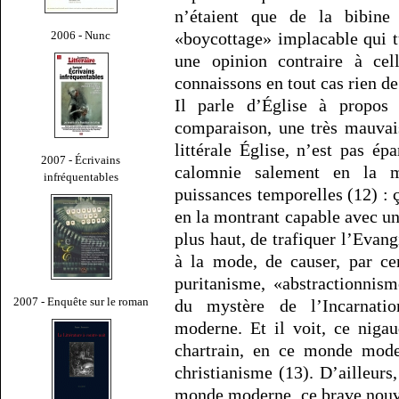
n’étaient que de la bibine 
2006 - Nunc
«boycottage» implacable qui t
une opinion contraire à cel
connaissons en tout cas rien de
Il parle d’Église à propos 
comparaison, une très mauvais
littérale Église, n’est pas ép
2007 - Écrivains
calomnie salement en la mo
infréquentables
puissances temporelles (12) : 
en la montrant capable avec un
plus haut, de trafiquer l’Evang
à la mode, de causer, par ce
puritanisme, «abstractionnism
2007 - Enquête sur le roman
du mystère de l’Incarnatio
moderne. Et il voit, ce niga
chartrain, en ce monde mode
christianisme (13). D’ailleurs,
monde moderne, ce brave nouv