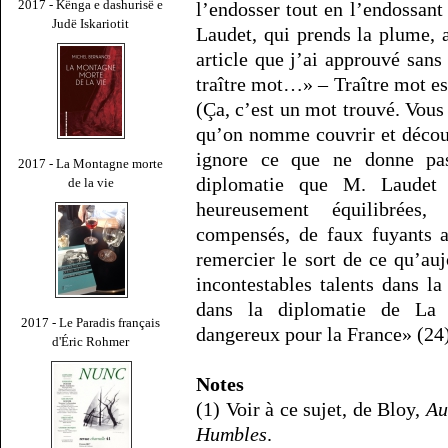
2017 - Kënga e dashurisë e
l’endosser tout en l’endossant
Judë Iskariotit
Laudet, qui prends la plume, 
article que j’ai approuvé sans
traître mot…» – Traître mot e
(Ça, c’est un mot trouvé. Vous
qu’on nomme couvrir et décou
ignore ce que ne donne pas
2017 - La Montagne morte
diplomatie que M. Laudet 
de la vie
heureusement équilibrées
compensés, de faux fuyants a
remercier le sort de ce qu’au
incontestables talents dans l
dans la diplomatie de La
2017 - Le Paradis français
dangereux pour la France» (24)
d'Éric Rohmer
Notes
(1) Voir à ce sujet, de Bloy,
Au
Humbles
.