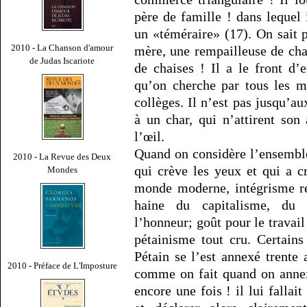
père de famille ! dans lequel 
un «téméraire» (17). On sait p
2010 - La Chanson d'amour
mère, une rempailleuse de chai
de Judas Iscariote
de chaises ! Il a le front d’
qu’on cherche par tous les m
collèges. Il n’est pas jusqu’a
à un char, qui n’attirent son
l’œil.
Quand on considère l’ensemble
2010 - La Revue des Deux
qui crève les yeux et qui a 
Mondes
monde moderne, intégrisme re
haine du capitalisme, du 
l’honneur; goût pour le travai
pétainisme tout cru. Certain
Pétain se l’est annexé trente 
2010 - Préface de L'Imposture
comme on fait quand on annex
encore une fois ! il lui fallai