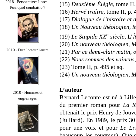
2018 - Perspectives libres -
(15)
Deuxième Élégie
, tome II,
Pourquoi combattre ?
(16)
Hervé traître
, tome II, p. 
(17)
Dialogue de l’histoire et 
(18)
Un Nouveau théologien, M
e
(19)
Le Stupide XX
siècle
, L’
(20)
Un nouveau théologien, M
2019 - D'un lecteur l'autre
(21)
Par ce demi-clair matin
,
o
(22)
Nous sommes des vaincus
(23) Tome II, p. 495 et sq.
(24)
Un nouveau théologien, M
L’auteur
2019 - Hommes et
Bernard Leconte est né à Lille
engrenages
du premier roman pour
La R
obtenait le prix Henry de Jouv
(Julliard). En 1989, le prix 3
pour une voix et pour
Le Li
beaucoup les zeugmes). Quelqu