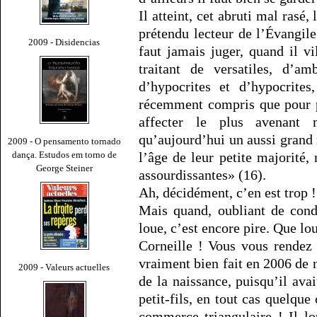
Il atteint, cet abruti mal rasé,
prétendu lecteur de l’Évangil
2009 - Disidencias
faut jamais juger, quand il v
traitant de versatiles, d’am
d’hypocrites et d’hypocrites
récemment compris que pour pl
affecter le plus avenant
qu’aujourd’hui un aussi grand 
2009 - O pensamento tornado
dança. Estudos em torno de
l’âge de leur petite majorité,
George Steiner
assourdissantes» (16).
Ah, décidément, c’en est trop !
Mais quand, oubliant de cond
loue, c’est encore pire. Que lou
Corneille ! Vous vous rendez
vraiment bien fait en 2006 de 
2009 - Valeurs actuelles
de la naissance, puisqu’il avai
petit-fils, en tout cas quelqu
commerce triangulaire ! Il lo