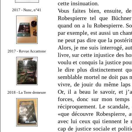
cette insinuation.
Vous faites bien, ensuite, d
2017 - Nunc, n°41
Robespierre tel que Büchner 
quand on a lu Robespierre. S
par exemple, est aussi un cha
ne peut pas dire que la postérit
Alors, je me suis interrogé, au
2017 - Revue Accattone
livre, sur cette injustice des 
voulu et conquis la justice po
le dire plus distinctement q
semblable mortel ne doit pas m
vivre, de jouir du même laps
Or, il a beau le savoir, et j
2018 - La Terre demeure
forces, donc sur mon temps 
réciproquement. Le scandale, e
«que découvre Robespierre, a
avec lui ceux qui tiennent l
cap de justice sociale et polit