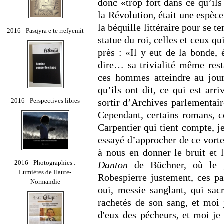
donc «trop fort dans ce qu’il
la Révolution, était une espèce
la béquille littéraire pour se 
2016 - Pasqyra e te rrefyemit
statue du roi, celles et ceux q
près : «Il y eut de la bonde
dire… sa trivialité même rest
ces hommes atteindre au jour
qu’ils ont dit, ce qui est ar
2016 - Perspectives libres
sortir d’Archives parlementa
Cependant, certains romans,
Carpentier qui tient compte, je
essayé d’approcher de ce vort
à nous en donner le bruit et 
2016 - Photographies :
Danton
de Büchner, où le g
Lumières de Haute-
Robespierre justement, ces pa
Normandie
oui, messie sanglant, qui sacr
rachetés de son sang, et moi j
d'eux des pécheurs, et moi je