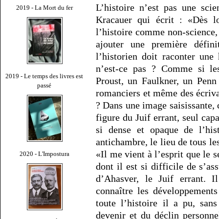
L’histoire n’est pas une sci
2019 - La Mort du fer
Kracauer qui écrit : «Dès lo
l’histoire comme non-science,
ajouter une première défini
l’historien doit raconter une
n’est-ce pas ? Comme si le
2019 - Le temps des livres est
Proust, un Faulkner, un Penn
passé
romanciers et même des écriva
? Dans une image saisissante,
figure du Juif errant, seul cap
si dense et opaque de l’his
antichambre, le lieu de tous le
«Il me vient à l’esprit que le 
2020 - L'Impostura
dont il est si difficile de s’as
d’Ahasver, le Juif errant. I
connaître les développements 
toute l’histoire il a pu, san
devenir et du déclin personne