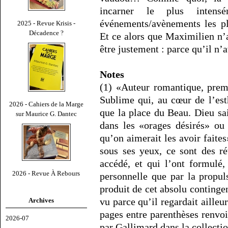
incarner le plus inten
événements/avènements les pl
2025 - Revue Krisis -
Décadence ?
Et ce alors que Maximilien n’a
être justement : parce qu’il n’a
Notes
(1) «Auteur romantique, prem
Sublime qui, au cœur de l’es
2026 - Cahiers de la Marge
que la place du Beau. Dieu sai
sur Maurice G. Dantec
dans les «orages désirés» ou 
qu’on aimerait les avoir faites
sous ses yeux, ce sont des ré
accédé, et qui l’ont formulé,
2026 - Revue À Rebours
personnelle que par la propul
produit de cet absolu contingent
vu parce qu’il regardait ailleur
Archives
pages entre parenthèses renvoi
2026-07
par Gallimard dans la collectio