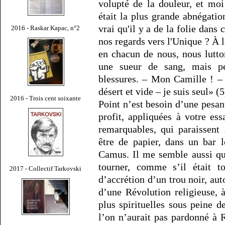
volupté de la douleur, et moi
était la plus grande abnégatio
vrai qu'il y a de la folie dans
2016 - Raskar Kapac, n°2
nos regards vers l'Unique ? À l
en chacun de nous, nous lutt
une sueur de sang, mais pe
blessures. – Mon Camille ! – 
désert et vide – je suis seul» (5
2016 - Trois cent soixante
Point n’est besoin d’une pesan
profit, appliquées à votre es
remarquables, qui paraissent
être de papier, dans un bar 
Camus. Il me semble aussi que
tourner, comme s’il était 
2017 - Collectif Tarkovski
d’accrétion d’un trou noir, aut
d’une Révolution religieuse, à
plus spirituelles sous peine 
l’on n’aurait pas pardonné à R