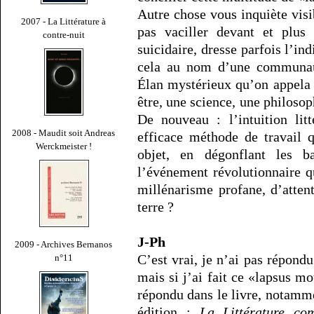
Autre chose vous inquiète vis
2007 - La Littérature à
pas vaciller devant et plus
contre-nuit
suicidaire, dresse parfois l’in
cela au nom d’une communaut
Élan mystérieux qu’on appela p
être, une science, une philosop
De nouveau : l’intuition lit
2008 - Maudit soit Andreas
efficace méthode de travail 
Werckmeister !
objet, en dégonflant les 
l’événement révolutionnaire q
millénarisme profane, d’atten
terre ?
J-Ph
2009 - Archives Bernanos
C’est vrai, je n’ai pas répondu
n°11
mais si j’ai fait ce «lapsus mo
répondu dans le livre, notamme
édition :
La Littérature co