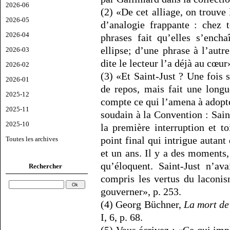
2026-06
(2) «De cet alliage, on trouve
2026-05
d’analogie frappante : chez 
2026-04
phrases fait qu’elles s’ench
ellipse; d’une phrase à l’autr
2026-03
dite le lecteur l’a déjà au cœur
2026-02
(3) «Et Saint-Just ? Une fois s
2026-01
de repos, mais fait une long
2025-12
compte ce qui l’amena à adopter
2025-11
soudain à la Convention : Saint
2025-10
la première interruption et to
point final qui intrigue autan
Toutes les archives
et un ans. Il y a des moments, s
qu’éloquent. Saint-Just n’av
Rechercher
compris les vertus du laconism
gouverner», p. 253.
(4) Georg Büchner,
La mort d
I, 6, p. 68.