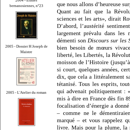
2004 - Études
que nous allons d’heureuse sur
bernanosiennes, n°23
Quant au fait que la Révolu
sciences et les arts», dirait Ro
D’abord, l’austérité sentimen
largement prévalu dans les
démenti son
Discours sur les S
2005 - Dossier H Joseph de
bien besoin de mœurs vivaces
Maistre
liberté, les Libertés, la Révolu
moisson de l’Histoire (jusqu’à
si court, quelques années, cert
dix, que cela a littéralement sa
tétanisé. Tous les esprits, tou
qui advenait politiquement : 
2005 - L'Atelier du roman
mis à dire en France dès fin 8
focalisation d’énergie a donné
– comme ne le démentiraient
marqué – et vous rappelez q
livre. Mais pour la plume, la 