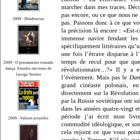
marcher dans mes traces. Déc
pas encore, ou ce que nous ne
2009 - Disidencias
pas. Passons donc à ce que vo
la précision là encore : «Est
immense navire fendant les 
spécifiquement littéraires qu’u
une fois l’étrave disparue à 
temps de recul pour que que
2009 - O pensamento tornado
dança. Estudos em torno de
révolutionnaire…?» Il y a 
George Steiner
l’événement. Mais pas le
Dan
grand cinéaste polonais, en
directement sur la Révolution
par la Russie soviétique ont s
dans les années quatre-vingt e
période j’ai écrit mon liv
2009 - Valeurs actuelles
commodité idéologique, et som
cela rejoint ce que vous poi
suscite la Terreur. S’il n’y ava