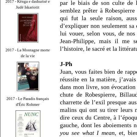
2017 - Kënga e dashurisë e
par le biais de son culte de
Judë Iskariotit
semblez prêter à Robespierre 
qui fut la seule raison, aus
d’expliquer non seulement sa 
lui vouer, selon vous, de nos
Jean-Philippe, mais il me s
l’histoire, le sacré et la litté
2017 - La Montagne morte
de la vie
J-Ph
Juan, vous faites bien de rapp
réussite en la matière, j’avais
dans mon livre, son évocation 
chute de Robespierre, Billau
2017 - Le Paradis français
charrette de l’exil presque au
d'Éric Rohmer
malins qui ont su tirer leurs 
dire ceux du Centre, à l’époq
gauche, dont les aboiements n
you see what I mean
, et, bi