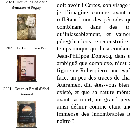
2020 - Nouvelle École sur
doit avoir ! Certes, son visage 
Bernanos et Péguy
je l’imagine comme ayant d
reflétant l’une des périodes qu
combinant dans des tra
qu’inlassablement, et vain
pérégrinations de reconstruire 
temps unique qu’il est condamn
2021 - Le Grand Dieu Pan
Jean-Philippe Domecq, dans un
ambiguë que complexe, n’est-ce
figure de Robespierre une espèc
face, un peu des traces de cha
Autrement dit, êtes-vous bien
2021 - Océan et Brésil d'Abel
existé, et que sa nature mêm
Bonnard
avant sa mort, un grand pers
ainsi définir comme étant un
immense des innombrables lec
naître ?