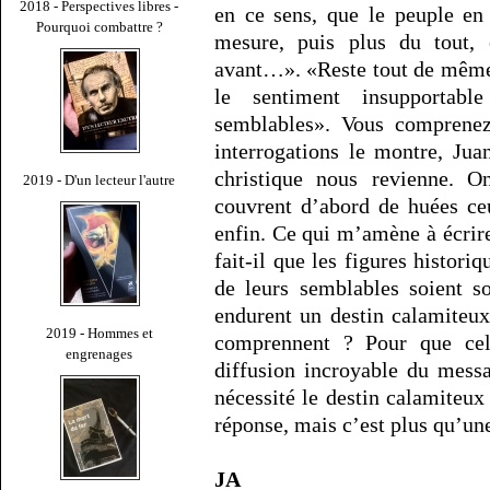
2018 - Perspectives libres -
en ce sens, que le peuple en
Pourquoi combattre ?
mesure, puis plus du tout,
avant…». «Reste tout de même, 
le sentiment insupportabl
semblables». Vous comprenez 
interrogations le montre, Ju
christique nous revienne. O
2019 - D'un lecteur l'autre
couvrent d’abord de huées ceu
enfin. Ce qui m’amène à écrir
fait-il que les figures histori
de leurs semblables soient s
endurent un destin calamiteux 
2019 - Hommes et
comprennent ? Pour que ce
engrenages
diffusion incroyable du mess
nécessité le destin calamiteux
réponse, mais c’est plus qu’un
JA