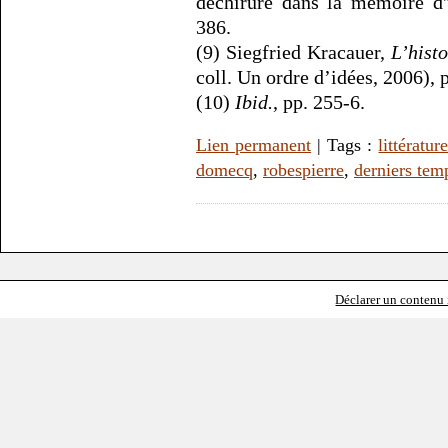
déchirure dans la mémoire d'u
386.
(9) Siegfried Kracauer,
L’hist
coll. Un ordre d’idées, 2006), p
(10)
Ibid.
, pp. 255-6.
Lien permanent
| Tags :
littératur
domecq
,
robespierre
,
derniers tem
Déclarer un contenu i