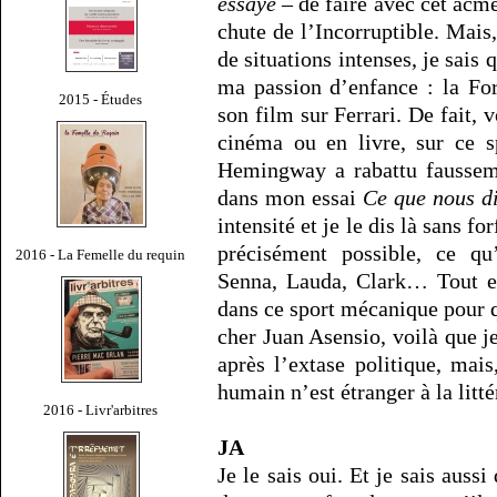
essayé
– de faire avec cet acmé
chute de l’Incorruptible. Mais,
de situations intenses, je sais
ma passion d’enfance : la Fo
2015 - Études
son film sur Ferrari. De fait, 
cinéma ou en livre, sur ce s
Hemingway a rabattu fausseme
dans mon essai
Ce que nous di
intensité et je le dis là sans fo
précisément possible, ce 
2016 - La Femelle du requin
Senna, Lauda, Clark… Tout est
dans ce sport mécanique pour qu
cher Juan Asensio, voilà que j
après l’extase politique, mai
humain n’est étranger à la litt
2016 - Livr'arbitres
JA
Je le sais oui. Et je sais aussi