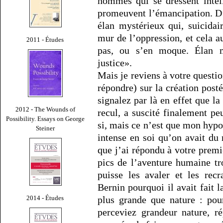
hommes qui se dressent intel
promeuvent l’émancipation. D
élan mystérieux qui, suicidair
mur de l’oppression, et cela
2011 - Études
pas, ou s’en moque. Élan m
justice».
Mais je reviens à votre questi
répondre) sur la création post
signalez par là en effet que l
2012 - The Wounds of
recul, a suscité finalement 
Possibility. Essays on George
si, mais ce n’est que mon hypo
Steiner
intense en soi qu’on avait du 
que j’ai répondu à votre premi
pics de l’aventure humaine tro
puisse les avaler et les rec
Bernin pourquoi il avait fait 
2014 - Études
plus grande que nature : pou
perceviez grandeur nature, ré