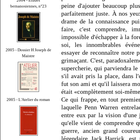
2004 - Études
peine d'ajouter beaucoup plu
bernanosiennes, n°23
parfaitement juste. À nos ye
drame de la connaissance puis
faire, c'est comprendre, im
impossible d'échapper à la for
soi, les innombrables évén
2005 - Dossier H Joseph de
essayer de reconnaître notre p
Maistre
grimaçant. C'est, paradoxalem
supercherie, qui parviendra le
s'il avait pris la place, dans 
fut son ami et qu'il laissera mo
était «complètement soi-même»
Ce qui frappe, en tout premier
2005 - L'Atelier du roman
laquelle Penn Warren entrelac
entre eux par la vision d'une
qu'elle vient de comprendre qu
guerre, ancien grand coureu
légendaire Jack Harrick, est 