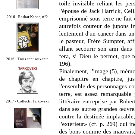
toile invisible reliant les pe
l'épouse de Jack Harrick, Cel
2016 - Raskar Kapac, n°2
emprisonné sous terre ne fait 
autrefois coureur de jupons 
lentement d'un cancer dans un 
le pasteur, Frère Sumpter, af
allant secourir son ami dans 
fera, si Dieu le permet, que 
2016 - Trois cent soixante
196).
Finalement, l'image (5), mémo
de chapitre en chapitre, jus
l'ensemble des personnages con
terre, est assez remarquable 
littéraire entreprise par Ro
2017 - Collectif Tarkovski
dans ses autres grandes œuvres
contre la destinée implacabl
l'extérieur» (cf. p. 269) qui i
des bons comme des mauvais, 