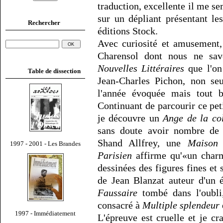
traduction, excellente il me s
sur un dépliant présentant l
Rechercher
éditions Stock.
Avec curiosité et amusement,
Charensol dont nous ne sav
Nouvelles Littéraires
que l'on
Table de dissection
Jean-Charles Pichon, non se
l'année évoquée mais tout 
Continuant de parcourir ce pet
je découvre un
Ange de la co
sans doute avoir nombre de l
Shand Allfrey, une
Maison 
1997 - 2001 - Les Brandes
Parisien
affirme qu'«un charm
dessinées des figures fines et 
de Jean Blanzat auteur d'un 
Faussaire
tombé dans l'oubl
consacré à
Multiple splendeur
1997 - Immédiatement
L'épreuve est cruelle et je cr