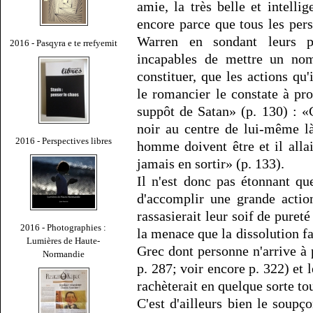
amie, la très belle et intelli
encore parce que tous les pe
Warren en sondant leurs pr
2016 - Pasqyra e te rrefyemit
incapables de mettre un no
constituer, que les actions qu
le romancier le constate à pr
suppôt de Satan» (p. 130) : «
noir au centre de lui-même là
2016 - Perspectives libres
homme doivent être et il alla
jamais en sortir» (p. 133).
Il n'est donc pas étonnant que
d'accomplir une grande actio
rassasierait leur soif de pureté
2016 - Photographies :
la menace que la dissolution fa
Lumières de Haute-
Grec dont personne n'arrive à 
Normandie
p. 287; voir encore p. 322) et 
rachèterait en quelque sorte to
C'est d'ailleurs bien le soupç