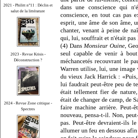
2021 - Philitt n°11 : Déclin et
dans une conscience qui n'é
salut de la littérature
conscience, en tout cas pas 
esprit, une âme de son âme, un
chanter, venant à peine de naît
qui, lui, souffrait et n'était pas
(4) Dans
Monsieur Ouine
, Geo
seul capable de venir à bout
2023 - Revue Krisis -
Déconstruction ?
méchancetés recouvrant le pa
Warren utilise, lui, une image 
du vieux Jack Harrick : «Puis, 
lui faudrait peut-être peu de t
était tellement fier de nature,
était de changer de camp, de S
2024 - Revue Zone critique -
faire machine arrière. Peut-ê
Spectres
nouveau, pensa-t-il. Non, peut-ê
pas. Peut-être devraient-ils l
allumer un feu en dessous afin