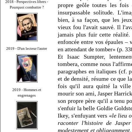
2018 - Perspectives libres -
propre geôle toutes les fois
Pourquoi combattre ?
insurpassable solitude. L'i
bien, à sa façon, que les jeu
vieux fou l'avait sauvé. Il l'a
jamais plus fuir cette réalit
enfoncée entre vos épaules – v
en attendant de tomber» (p. 33
2019 - D'un lecteur l'autre
Et Isaac Sumpter, lenteme
tombera, comme nous l'affirm
paragraphes en italiques (cf.
et de densité, résume ce que l
fois qu'il aura quitté la vill
2019 - Hommes et
mourir son ami, Jasper Harrick,
engrenages
son propre père qu'il a tenu po
s'enfuir la belle Goldie Golds
Ikey, s'enfuyant vers «
le lieu 
raconter l'histoire de Jasper
modestement et obligeamment, m