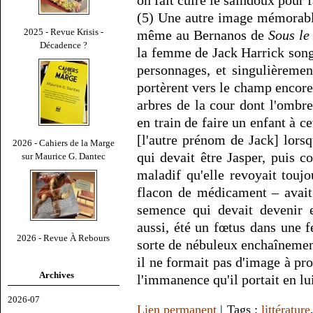
on fait cuire le saindoux pour 
(5) Une autre image mémorable
2025 - Revue Krisis -
même au Bernanos de
Sous le
Décadence ?
la femme de Jack Harrick songe
personnages, et singulièremen
portèrent vers le champ encore
arbres de la cour dont l'ombre 
en train de faire un enfant à cet
[l'autre prénom de Jack] lorsqu
2026 - Cahiers de la Marge
qui devait être Jasper, puis
sur Maurice G. Dantec
maladif qu'elle revoyait touj
flacon de médicament – avait
semence qui devait devenir e
aussi, été un fœtus dans une 
2026 - Revue À Rebours
sorte de nébuleux enchaînemen
il ne formait pas d'image à pro
Archives
l'immanence qu'il portait en lui
2026-07
Lien permanent
| Tags :
littérature