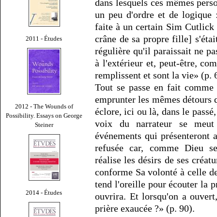
dans lesquels ces mêmes perso
un peu d'ordre et de logique
faite à un certain Sim Cutlick
crâne de sa propre fille] s'ét
2011 - Études
régulière qu'il paraissait ne pa
à l'extérieur et, peut-être, c
remplissent et sont la vie» (p. 
Tout se passe en fait comme s
emprunter les mêmes détours 
2012 - The Wounds of
éclore, ici ou là, dans le passé,
Possibility. Essays on George
voix du narrateur se meut
Steiner
événements qui présenteront a
refusée car, comme Dieu se
réalise les désirs de ses créat
conforme Sa volonté à celle de
tend l'oreille pour écouter la 
2014 - Études
ouvrira. Et lorsqu'on a ouvert
prière exaucée ?» (p. 90).