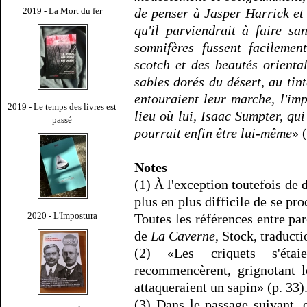
2019 - La Mort du fer
de penser à Jasper Harrick et 
qu'il parviendrait à faire s
somnifères fussent facilemen
scotch et des beautés orienta
sables dorés du désert, au tin
entouraient leur marche, l'im
2019 - Le temps des livres est
lieu où lui, Isaac Sumpter, qui
passé
pourrait enfin être lui-même
» 
Notes
(1) À l'exception toutefois de de
plus en plus difficile de se pr
2020 - L'Impostura
Toutes les références entre par
de
La Caverne
, Stock, traduct
(2) «Les criquets s'étai
recommencèrent, grignotant l
attaqueraient un sapin» (p. 33)
(3) Dans le passage suivant,