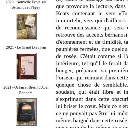
2020 - Nouvelle École sur
que provoque la lecture, dans 
Bernanos et Péguy
Keats contenant le vers «Tu
immortel», vers qui d'ailleurs
de reconnaissance qui sera c
retrouve des accents bernanosie
d'étonnement et de timidité, t
2021 - Le Grand Dieu Pan
paupières fermées, que quelq
de rosée. C'était comme si l'o
intérieure, tel qu'il le ferai
bouger, préparant sa premièr
l'oiseau qui remuait dans cette
quelque chose de semblable. 
2021 - Océan et Brésil d'Abel
soudain, qui était libre et 
Bonnard
s'exprimant dans cette obscuri
lui briser le cœur. Mais ce n'ét
ce ne pouvait pas être lui-même,
même, baigné dans cette rosée o
une partie de lui-même, contenu