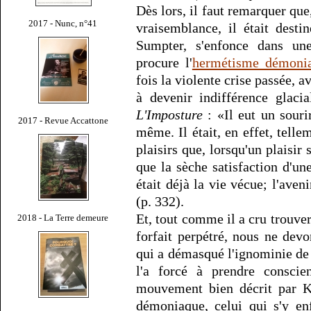
Dès lors, il faut remarquer que,
2017 - Nunc, n°41
vraisemblance, il était desti
Sumpter, s'enfonce dans une
procure l'
hermétisme démoni
fois la violente crise passée, 
à devenir indifférence glacia
L'Imposture
: «Il eut un souri
2017 - Revue Accattone
même. Il était, en effet, telle
plaisirs que, lorsqu'un plaisir 
que la sèche satisfaction d'un
était déjà la vie vécue; l'aven
(p. 332).
Et, tout comme il a cru trouver
2018 - La Terre demeure
forfait perpétré, nous ne dev
qui a démasqué l'ignominie de 
l'a forcé à prendre conscie
mouvement bien décrit par K
démoniaque, celui qui s'y en