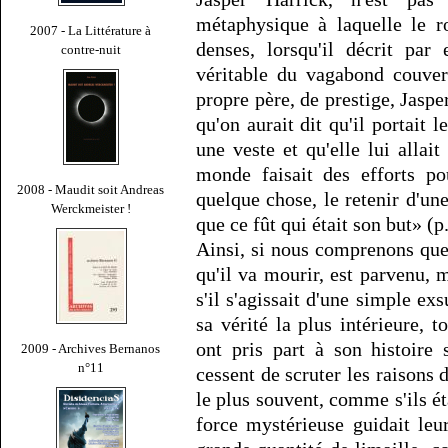
métaphysique à laquelle le r
2007 - La Littérature à
denses, lorsqu'il décrit par
contre-nuit
véritable du vagabond couve
propre père, de prestige, Jasp
qu'on aurait dit qu'il portait
une veste et qu'elle lui allait
monde faisait des efforts pou
2008 - Maudit soit Andreas
quelque chose, le retenir d'un
Werckmeister !
que ce fût qui était son but» (p.
Ainsi, si nous comprenons que
qu'il va mourir, est parvenu
s'il s'agissait d'une simple ex
sa vérité la plus intérieure, t
ont pris part à son histoire
2009 - Archives Bernanos
n°11
cessent de scruter les raisons d
le plus souvent, comme s'ils 
force mystérieuse guidait leur