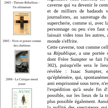
2005 - Théorie-Rébellion -
caverne qui va devenir le cent
Un ultimatum
et de milliers de badauds v
journalistes, au sauvetage d
supercherie, comme si, avec la
personnage ou peu s'en faut s
laissait vides tous les autres,
monde s'effrite.
2005 - Vivre et penser comme
des chrétiens
Cette caverne, tout comme cel
sa
République
, a une portée 
dont Frère Sumpter se fait l'
302), puisqu'elle sera le lie
révélée : Isaac Sumpter, 
qu'éphémère, qui, spontanémen
2006 - La Critique meurt
ami emprisonné sous terre, n'es
jeune
l'expédition qu'à seule fin 
possible, sur les lieux de la t
plus possible également. Aussi
la nullité des spectateurs qu