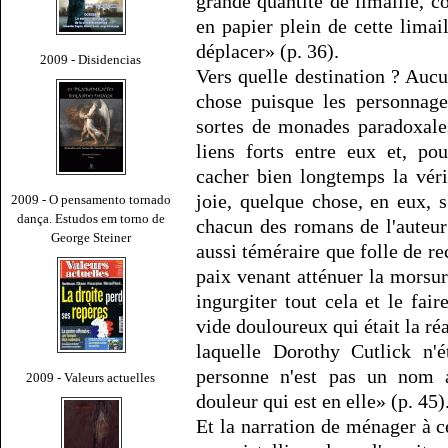
grande quantité de limaille, co
en papier plein de cette limail
déplacer» (p. 36).
2009 - Disidencias
Vers quelle destination ? Auc
chose puisque les personnag
sortes de monades paradoxale
liens forts entre eux et, po
cacher bien longtemps la vérit
joie, quelque chose, en eux, s
2009 - O pensamento tornado
dança. Estudos em torno de
chacun des romans de l'auteur
George Steiner
aussi téméraire que folle de re
paix venant atténuer la morsure 
ingurgiter tout cela et le fai
vide douloureux qui était la r
laquelle Dorothy Cutlick n'
personne n'est pas un nom a
2009 - Valeurs actuelles
douleur qui est en elle» (p. 45)
Et la narration de ménager à ce