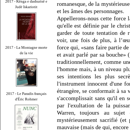
2017 - Kënga e dashurisë e
romanesque, de la mystérieuse 
Judë Iskariotit
et les âmes des personnages.
Appellerons-nous cette force 
qu'elle est définie par le chris
garder de toute tentation de 
voir, une fois de plus, à l’œ
force qui, «sans faire partie d
2017 - La Montagne morte
de la vie
et avait parlé par sa bouche» 
traditionnellement, comme une 
l'homme mais, à un niveau pl
ses intentions les plus secr
l'instrument innocent d'une for
étrangère, se conformait à sa 
2017 - Le Paradis français
s'accomplissait sans qu'il en s
d'Éric Rohmer
par l'exultation de la puiss
Warren, toujours au sujet
mystérieusement sacrifié (et
mauvaise (mais de qui, encore 