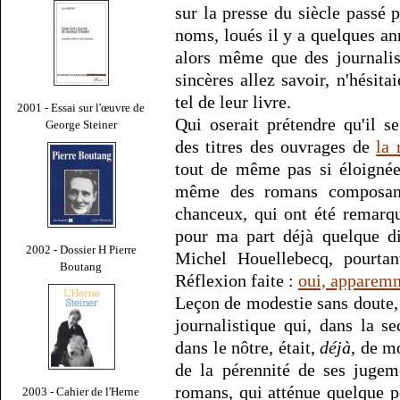
sur la presse du siècle passé 
noms, loués il y a quelques an
alors même que des journalist
sincères allez savoir, n'hésita
tel de leur livre.
2001 - Essai sur l'œuvre de
Qui oserait prétendre qu'il 
George Steiner
des titres des ouvrages de
la 
tout de même pas si éloignée
même des romans composant
chanceux, qui ont été remarqu
pour ma part déjà quelque dif
2002 - Dossier H Pierre
Michel Houellebecq, pourta
Boutang
Réflexion faite :
oui, apparem
Leçon de modestie sans doute, 
journalistique qui, dans la 
dans le nôtre, était,
déjà
, de m
de la pérennité de ses jugem
romans, qui atténue quelque p
2003 - Cahier de l'Herne