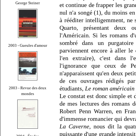
George Steiner
et continue de frapper les gr
nul n'a songé (1), du moins en 
à rééditer intelligemment, ne 
Quarto, présentant deux 
l'Américain. Si les romans d'
sombré dans un purgatoire 
2003 - Gueules d'amour
parviennent encore à aller le
l'en extraire), c'est dans 
l'ignorance que ceux de Pe
n'apparaissent qu'en deux peti
de ces ouvrages rédigés par
étudiants,
Le roman américain
2003 - Revue des deux
mondes
Le constat est donc simple et 
de mes lectures des romans de
Robert Penn Warren, en Franc
d'immense romancier qui devrai
La Caverne
, nous dit la qua
puissante d'une grande intensi