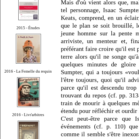
Mais d'où vient alors que, m
tel personnage, Isaac Sumpte
Keats, comprend, en un éclair,
que le plan se soit brouillé, l
2015 - Études
jeune homme sur la pente ma
arriviste, un menteur et, fi
préférant faire croire qu'il es
terre alors qu'il ne songe qu
quelques minutes de gloire 
Sumpter, qui a toujours «vou
2016 - La Femelle du requin
l'être toujours, quoi qu'il ad
parce qu'il est descendu tro
trouvant du repos (cf. pp. 313
train de mourir à quelques mèt
étendu pour réfléchir et ourdir
2016 - Livr'arbitres
C'est peut-être parce que I
événements (cf. p. 110) que 
comme il semble s'être inexora