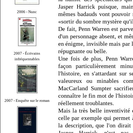
Jasper Harrick puisque, main
2006 - Nunc
mêmes badauds vont pouvoir r
«sortir du sombre mystère qu'i
De fait, Penn Warren est parve
d'un personnage absent, et mê
en énigme, invisible mais par 
répugnante ou belle.
2007 - Écrivains
Une fois de plus, Penn Warr
infréquentables
façon particulièrement min
l'histoire, en s'attardant sur 
valeureux ou minables com
MacCarland Sumpter sacrifie
connaître le fin mot de l'histo
2007 - Enquête sur le roman
réellement troublantes.
Mais la très belle inventivité
celle par exemple qui permet
la description, que l'on dirait
Jasper Harrick, n'est pas