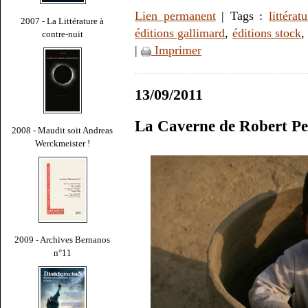
Lien permanent
| Tags :
littérat
2007 - La Littérature à
éditions gallimard
,
éditions stock
contre-nuit
|
Imprimer
13/09/2011
La Caverne de Robert P
2008 - Maudit soit Andreas
Werckmeister !
2009 - Archives Bernanos
n°11