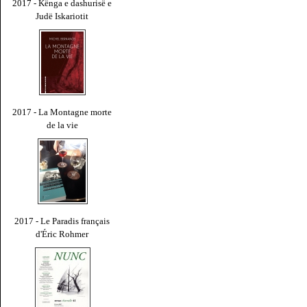
2017 - Kënga e dashurisë e
Judë Iskariotit
2017 - La Montagne morte
de la vie
2017 - Le Paradis français
d'Éric Rohmer