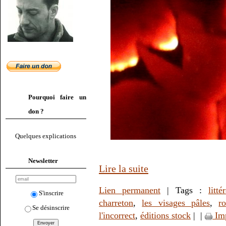
Pourquoi faire un
don ?
Quelques explications
Newsletter
Lire la suite
Lien permanent
| Tags :
litté
S'inscrire
charreton
,
les visages pâles
,
r
Se désinscrire
l'incorrect
,
éditions stock
|
|
Im