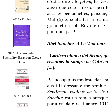
c’est-à-dire : le
fatum
, le Des
aussi que cette mission péril
ascèses personnelles, puisque, 
Mal (5) et souhaiter la réal
2011 - Études
grand et terrible Révolté que 
pourquoi pas !
Abel Sanchez
et
Le Vent noir
2012 - The Wounds of
«
Cordero blanco del Señor, q
Possibility. Essays on George
restañas la sangre de Caín c
Steiner
[...]
.»
Beaucoup plus modeste dans s
aussi intéressante me semble
Sentiment tragique de la vie
e
2014 - Études
Sanchez
est un roman presque
parution date de l’année 191