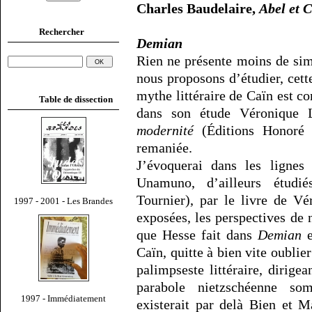
Charles Baudelaire,
Abel et 
Rechercher
Demian
Rien ne présente moins de sim
nous proposons d’étudier, cette
mythe littéraire de Caïn est 
Table de dissection
dans son étude Véronique 
modernité
(Éditions Honoré 
remaniée.
J’évoquerai dans les lignes
Unamuno, d’ailleurs étudi
Tournier), par le livre de V
1997 - 2001 - Les Brandes
exposées, les perspectives de n
que Hesse fait dans
Demian
e
Caïn, quitte à bien vite oublier
palimpseste littéraire, dirige
parabole nietzschéenne s
1997 - Immédiatement
existerait par delà Bien et 