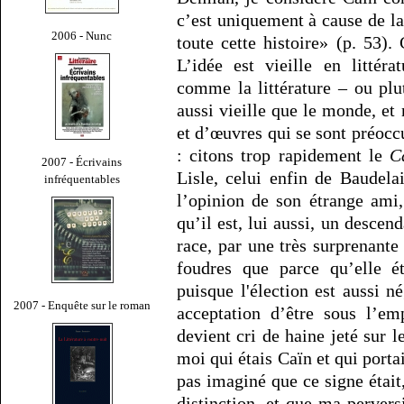
c’est uniquement à cause de la 
2006 - Nunc
toute cette histoire» (p. 53).
L’idée est vieille en littér
comme la littérature – ou pl
aussi vieille que le monde, e
et d’œuvres qui se sont préocc
: citons trop rapidement le
C
2007 - Écrivains
Lisle, celui enfin de Baudelai
infréquentables
l’opinion de son étrange ami
qu’il est, lui aussi, un descen
race, par une très surprenante i
foudres que parce qu’elle ét
puisque l'élection est aussi né
2007 - Enquête sur le roman
acceptation d’être sous l’em
devient cri de haine jeté sur le
moi qui étais Caïn et qui porta
pas imaginé que ce signe étai
distinction, et que ma perver