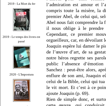
2019 - La Mort du fer
l’admiration est amour et l
compris toute la misère, la d
premier Abel, de celui qui, sel
Abel nous fait comprendre la f
il nous oblige à le prendre 
Cependant, ce premier mouv
2019 - Le temps des livres est
orgueilleux, car, en dévoilant 
passé
Joaquin espère lui damer le pio
de l’œuvre d’art, de sa gestat
notre héros regrette ses parol
public l’absence d’émotion 
Sanchez : peut-être alors, aprè
2020 - L'Impostura
enflure de son ami, Joaquin eû
celui de la Bible, celui qui tua
le vit mort. Et c’est à ce poin
ajoute Joaquin (p. 69).
Rien de simple donc, et surt
cette œuvre, qui conduirai