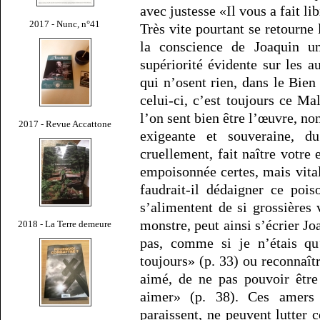
avec justesse «Il vous a fait lib
2017 - Nunc, n°41
Très vite pourtant se retourne 
la conscience de Joaquin une
supériorité évidente sur les a
qui n’osent rien, dans le Bie
celui-ci, c’est toujours ce 
l’on sent bien être l’œuvre, non
2017 - Revue Accattone
exigeante et souveraine, d
cruellement, fait naître votre 
empoisonnée certes, mais vitale
faudrait-il dédaigner ce pois
s’alimentent de si grossières 
monstre, peut ainsi s’écrier J
2018 - La Terre demeure
pas, comme si je n’étais qu
toujours» (p. 33) ou reconnaîtr
aimé, de ne pas pouvoir être
aimer» (p. 38). Ces amers c
paraissent, ne peuvent lutter co