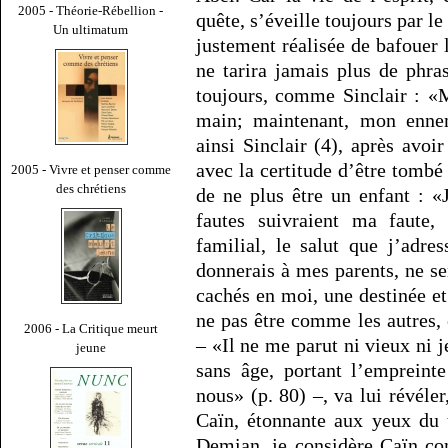
2005 - Théorie-Rébellion -
quête, s’éveille toujours par l
Un ultimatum
justement réalisée de bafouer 
ne tarira jamais plus de phras
toujours, comme Sinclair : «M
main; maintenant, mon ennem
ainsi Sinclair (4), après avo
avec la certitude d’être tombé 
2005 - Vivre et penser comme
des chrétiens
de ne plus être un enfant : «
fautes suivraient ma faute,
familial, le salut que j’adre
donnerais à mes parents, ne se
cachés en moi, une destinée et 
ne pas être comme les autres,
2006 - La Critique meurt
– «Il ne me parut ni vieux ni j
jeune
sans âge, portant l’empreint
nous» (p. 80) –, va lui révéle
Caïn, étonnante aux yeux du t
Demian, je considère Caïn co