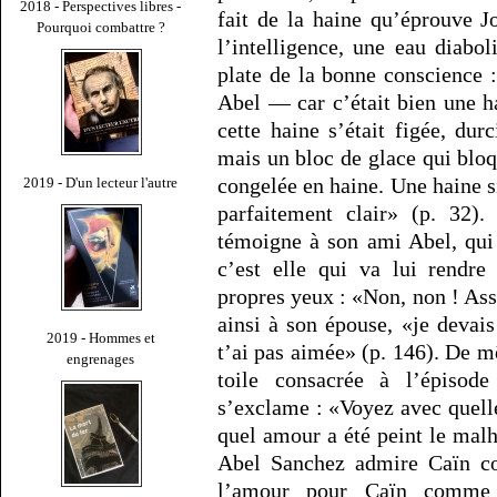
2018 - Perspectives libres -
fait de la haine qu’éprouve J
Pourquoi combattre ?
l’intelligence, une eau diabo
plate de la bonne conscience :
Abel — car c’était bien une h
cette haine s’était figée, du
mais un bloc de glace qui blo
congelée en haine. Une haine si 
2019 - D'un lecteur l'autre
parfaitement clair» (p. 32).
témoigne à son ami Abel, qui 
c’est elle qui va lui rendre
propres yeux : «Non, non ! Asse
ainsi à son épouse, «je devais
2019 - Hommes et
t’ai pas aimée» (p. 146). De m
engrenages
toile consacrée à l’épisode
s’exclame : «Voyez avec quell
quel amour a été peint le mal
Abel Sanchez admire Caïn co
l’amour pour Caïn comme 