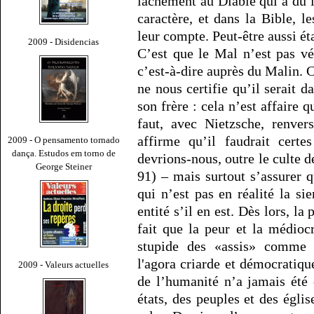
lâchement au Diable qui a dû 
caractère, et dans la Bible, l
leur compte. Peut-être aussi ét
2009 - Disidencias
C’est que le Mal n’est pas vér
c’est-à-dire auprès du Malin. C
ne nous certifie qu’il serait d
son frère : cela n’est affaire 
faut, avec Nietzsche, renver
affirme qu’il faudrait cert
2009 - O pensamento tornado
dança. Estudos em torno de
devrions-nous, outre le culte d
George Steiner
91) – mais surtout s’assurer 
qui n’est pas en réalité la si
entité s’il en est. Dès lors, la
fait que la peur et la médio
stupide des «assis» comme l
l'agora criarde et démocratique
2009 - Valeurs actuelles
de l’humanité n’a jamais été
états, des peuples et des églis