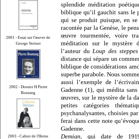
splendide méditation poétiqu
biblique qu’il gauchit sans le 
qui se produit puisque, en se 
racontée par la Genèse, le pens
œuvre tourmentée, voire tra
2001 - Essai sur l'œuvre de
méditation sur le mystère 
George Steiner
l’auteur du
Loup des steppes
distance qui sépare un comment
biblique de considérations amo
superbe parabole. Nous sommes
aussi l’exemple de l’écriva
2002 - Dossier H Pierre
Gadenne (1), qui médita sans
Boutang
œuvres, sur le mystère de la d
petites catégories thémati
psychanalysantes, choisies pa
ferai dans cette note qu’évoq
Gadenne.
Demian
, qui date de 1919
2003 - Cahier de l'Herne