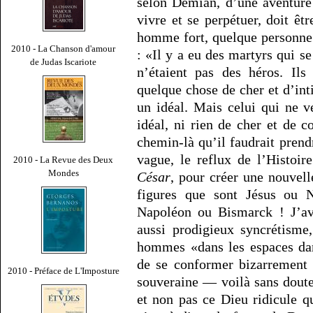
selon Demian, d’une aventure 
vivre et se perpétuer, doit êt
homme fort, quelque personne 
2010 - La Chanson d'amour
: «Il y a eu des martyrs qui se 
de Judas Iscariote
n’étaient pas des héros. Ils 
quelque chose de cher et d’int
un idéal. Mais celui qui ne v
idéal, ni rien de cher et de c
chemin-là qu’il faudrait prendr
vague, le reflux de l’Histoi
2010 - La Revue des Deux
Mondes
César
, pour créer une nouvell
figures que sont Jésus ou 
Napoléon ou Bismarck ! J’av
aussi prodigieux syncrétisme
hommes «dans les espaces dan
de se conformer bizarrement 
2010 - Préface de L'Imposture
souveraine — voilà sans dout
et non pas ce Dieu ridicule qu