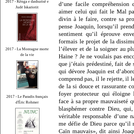
2017 - Kënga e dashurisë e
d’une facile compréhension 
Judë Iskariotit
aimer celui qui fait le Mal p
divin à le faire, contre sa pr
pense Joaquin, lorsqu’il pren
sentiment qu’il éprouve env
formais le projet de la dissimul
l’élever et de la soigner au p
2017 - La Montagne morte
de la vie
Haine ? Je ne voulais pas enc
que j’étais prédestiné, fait d
qui dévore Joaquin est d’abord
comprend pas, il le rejette, il l
de la si douce et rassurante
foyer protecteur qui éloigne 
2017 - Le Paradis français
face à sa propre mauvaiseté qui
d'Éric Rohmer
blasphémer contre Dieu, qui,
véritable responsable d’une 
me défie de Dieu parce qu’il 
Caïn mauvais», dit ainsi Joaq