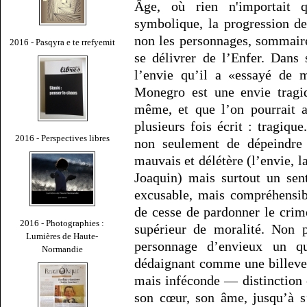
Âge, où rien n'importait 
symbolique, la progression de
non les personnages, sommaire
2016 - Pasqyra e te rrefyemit
se délivrer de l’Enfer. Dans
l’envie qu’il a «essayé de 
Monegro est une envie tragiq
même, et que l’on pourrait a
plusieurs fois écrit : tragique
2016 - Perspectives libres
non seulement de dépeindre
mauvais et délétère (l’envie, l
Joaquin) mais surtout un sen
excusable, mais compréhensib
de cesse de pardonner le crim
2016 - Photographies :
supérieur de moralité. Non p
Lumières de Haute-
personnage d’envieux un q
Normandie
dédaignant comme une billeves
mais inféconde — distinction e
son cœur, son âme, jusqu’à s