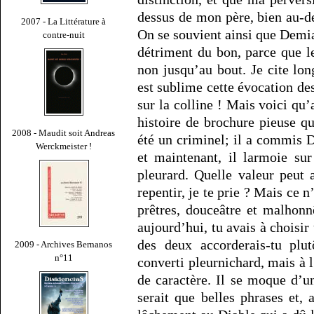
dessus de mon père, bien au-de
2007 - La Littérature à
On se souvient ainsi que Demia
contre-nuit
détriment du bon, parce que l
non jusqu’au bout. Je cite lo
est sublime cette évocation des
sur la colline ! Mais voici qu’a
histoire de brochure pieuse qu
2008 - Maudit soit Andreas
été un criminel; il a commis D
Werckmeister !
et maintenant, il larmoie su
pleurard. Quelle valeur peut 
repentir, je te prie ? Mais ce n
prêtres, douceâtre et malhonnêt
aujourd’hui, tu avais à choisi
des deux accorderais-tu plu
2009 - Archives Bernanos
n°11
converti pleurnichard, mais à l’
de caractère. Il se moque d’un
serait que belles phrases et,