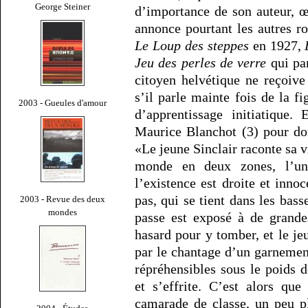
George Steiner
d’importance de son auteur, œ
annonce pourtant les autres 
Le Loup des steppes
en 1927,
Jeu des perles de verre
qui par
citoyen helvétique ne reçoive
s’il parle mainte fois de la f
2003 - Gueules d'amour
d’apprentissage initiatique
Maurice Blanchot (3) pour do
«Le jeune Sinclair raconte sa 
monde en deux zones, l’un
l’existence est droite et inno
pas, qui se tient dans les bas
2003 - Revue des deux
mondes
passe est exposé à de grande
hasard pour y tomber, et le je
par le chantage d’un garnemen
répréhensibles sous le poids 
et s’effrite. C’est alors qu
camarade de classe, un peu p