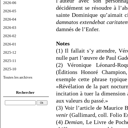
l’auteur avec son personn
2026-06
décidément se résoudre à l’a
2026-05
sainte Dominique qu’aimait c
2026-04
damnatos extendebat caritate
2026-03
damnés de l’Enfer.
2026-02
Notes
2026-01
(1) Il fallait s’y attendre, 
2025-12
nulle part l’œuvre de Paul Gad
2025-11
(2) Véronique Léonard-Ro
2025-10
(Éditions Honoré Champion,
Toutes les archives
exemple cette phrase typique
«Révélation de la part noctur
Rechercher
incitation à tuer la dimension
aux valeurs du passé.»
(3) Voir l’article de Maurice 
venir
(Gallimard, coll. Folio Es
(4)
Demian
, Le Livre de Poche