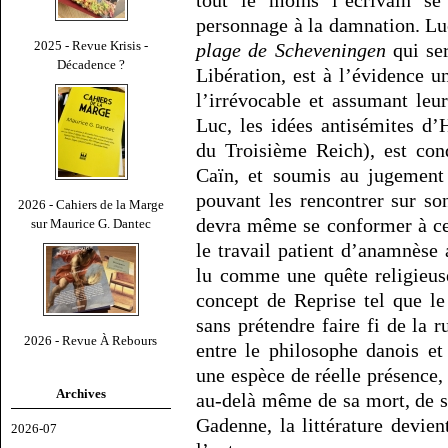
tout le moins l’écrivain s
personnage à la damnation. Lu
2025 - Revue Krisis -
plage de Scheveningen
qui se
Décadence ?
Libération, est à l’évidence u
l’irrévocable et assumant le
Luc, les idées antisémites d’H
du Troisième Reich), est con
Caïn, et soumis au jugement 
pouvant les rencontrer sur so
2026 - Cahiers de la Marge
devra même se conformer à cet 
sur Maurice G. Dantec
le travail patient d’anamnèse
lu comme une quête religieus
concept de Reprise tel que le
sans prétendre faire fi de la 
2026 - Revue À Rebours
entre le philosophe danois et
une espèce de réelle présence,
Archives
au-delà même de sa mort, de
Gadenne, la littérature devie
2026-07