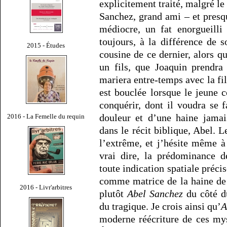
explicitement traité, malgré l
Sanchez, grand ami – et presq
médiocre, un fat enorgueilli 
toujours, à la différence de 
2015 - Études
cousine de ce dernier, alors qu
un fils, que Joaquin prendra
mariera entre-temps avec la fil
est bouclée lorsque le jeune 
conquérir, dont il voudra se f
douleur et d’une haine jamai
2016 - La Femelle du requin
dans le récit biblique, Abel. 
l’extrême, et j’hésite même 
vrai dire, la prédominance d
toute indication spatiale préci
comme matrice de la haine de J
2016 - Livr'arbitres
plutôt
Abel Sanchez
du côté du
du tragique. Je crois ainsi qu’
A
moderne réécriture de ces my