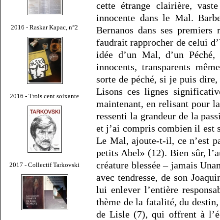
cette étrange clairière, vast
innocente dans le Mal. Barb
2016 - Raskar Kapac, n°2
Bernanos dans ses premiers r
faudrait rapprocher de celui 
idée d’un Mal, d’un Péché, 
innocents, transparents même
sorte de péché, si je puis dire
Lisons ces lignes significati
2016 - Trois cent soixante
maintenant, en relisant pour 
ressenti la grandeur de la pa
et j’ai compris combien il est 
Le Mal, ajoute-t-il, ce n’est p
petits Abel» (12). Bien sûr, l
créature blessée – jamais Una
2017 - Collectif Tarkovski
avec tendresse, de son Joaquin
lui enlever l’entière responsab
thème de la fatalité, du destin
de Lisle (7), qui offrent à l’é