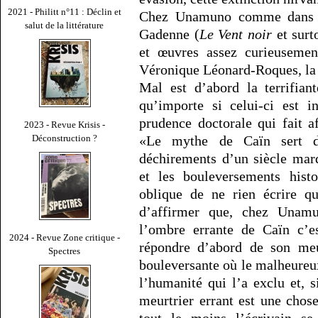
2021 - Philitt n°11 : Déclin et
Chez Unamuno comme dans c
salut de la littérature
Gadenne (
Le Vent noir
et surt
et œuvres assez curieusement
Véronique Léonard-Roques, la 
Mal est d’abord la terrifian
qu’importe si celui-ci est i
prudence doctorale qui fait a
2023 - Revue Krisis -
Déconstruction ?
«Le mythe de Caïn sert d
déchirements d’un siècle mar
et les bouleversements hist
oblique de ne rien écrire qu
d’affirmer que, chez Una
l’ombre errante de Caïn c’es
2024 - Revue Zone critique -
répondre d’abord de son meur
Spectres
bouleversante où le malheureux
l’humanité qui l’a exclu et, 
meurtrier errant est une cho