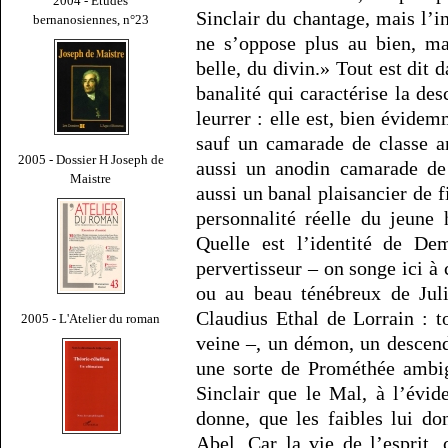
2004 - Études
Sinclair du chantage, mais l’i
bernanosiennes, n°23
ne s’oppose plus au bien, ma
belle, du divin.» Tout est dit 
banalité qui caractérise la de
leurrer : elle est, bien évide
sauf un camarade de classe an
2005 - Dossier H Joseph de
aussi un anodin camarade de
Maistre
aussi un banal plaisancier de f
personnalité réelle du jeune
Quelle est l’identité de De
pervertisseur – on songe ici à
ou au beau ténébreux de Jul
Claudius Ethal de Lorrain : 
2005 - L'Atelier du roman
veine –, un démon, un descenda
une sorte de Prométhée ambig
Sinclair que le Mal, à l’évi
donne, que les faibles lui do
Abel. Car la vie de l’esprit