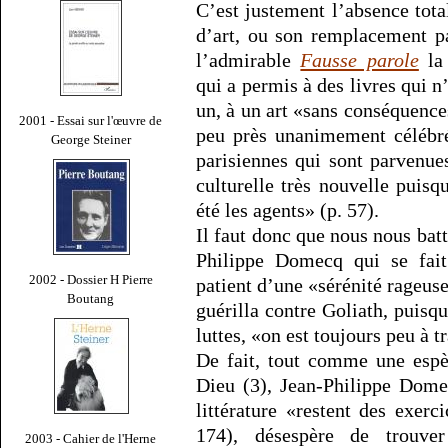
C’est justement l’absence total
d’art, ou son remplacement p
l’admirable
Fausse parole
la 
qui a permis à des livres qui n’
un, à un art «sans conséquenc
2001 - Essai sur l'œuvre de
peu près unanimement célébr
George Steiner
parisiennes qui sont parvenu
culturelle très nouvelle puisq
été les agents» (p. 57).
Il faut donc que nous nous bat
Philippe Domecq qui se fait 
2002 - Dossier H Pierre
patient d’une «sérénité rageuse
Boutang
guérilla contre Goliath, puisqu
luttes, «on est toujours peu à t
De fait, tout comme une espè
Dieu (3), Jean-Philippe Domec
littérature «restent des exerc
174), désespère de trouver
2003 - Cahier de l'Herne