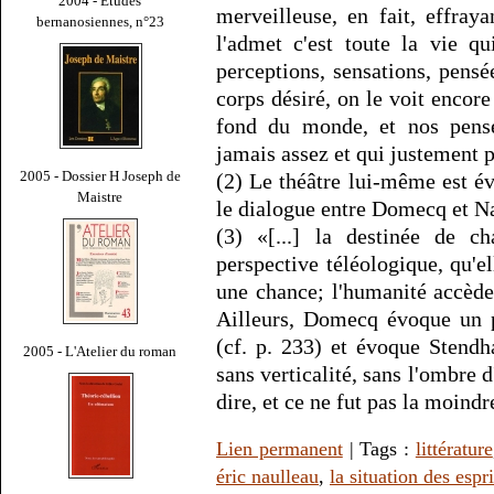
2004 - Études
merveilleuse, en fait, effray
bernanosiennes, n°23
l'admet c'est toute la vie q
perceptions, sensations, pensé
corps désiré, on le voit encore
fond du monde, et nos pensée
jamais assez et qui justement po
2005 - Dossier H Joseph de
(2) Le théâtre lui-même est év
Maistre
le dialogue entre Domecq et N
(3) «[...] la destinée de c
perspective téléologique, qu'ell
une chance; l'humanité accède 
Ailleurs, Domecq évoque un p
(cf. p. 233) et évoque Stendh
2005 - L'Atelier du roman
sans verticalité, sans l'ombre 
dire, et ce ne fut pas la moindr
Lien permanent
| Tags :
littérature
éric naulleau
,
la situation des espri