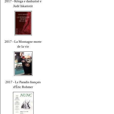
2017 - Kënga e dashurisë e
Judë Iskariotit
2017 - La Montagne morte
de la vie
2017 - Le Paradis français
d'Éric Rohmer