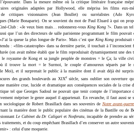
 l’épouvante. Dans la mesure même où la critique littéraire française mépri
éraires originales adaptées par Hollywood, elle méprisa les films eux-m
n de critiques visionnaires (Jean Boullet) ou surréalistes (Ado Ky
ques (Marie Bonaparte). On se souvient du mot de Paul Eluard à qui on prop
 Ciné-Club : «Je veux bien mais… redonnerez-vous
King Kong
?». Dans un tel
aussi que l’un des directeurs de salle parisienne programmant le film pouvait 
 «J’ai la queue la plus longue de Paris». Mais c’est que
King Kong
produisait 
ttendu : «film-catastrophe» dans sa dernière partie, il touchait à l’inconscient 
 durée (on avait même établi que le film reproduisait dynamiquement une des 
: le royaume de Kong et sa jungle peuplée de monstres = le Ça; la ville civi
 il trouve la mort = le Surmoi, le couple d’amoureux séparés par le 
le Moi), et il surprenait le public à la manière dont il avait déjà été surpris
e
scures des grands boulevards au XIX
siècle, sans oublier son ouverture qui
une manière crue, lucide et dramatique aux conséquences sociales de la crise 
ique tel que Georges Sadoul ne pouvait que tenir compte de l’importance d
tivement mépriser le genre auquel il appartenait. En revanche, il faut aussi se 
on sociologique de Robert Brasillach dans ses souvenirs de
Notre avant-guerr
nant la manière dont le public populaire des cinémas de la Bastille ou de Be
visionnant
Le Cabinet du Dr. Caligari
et
Nosferatu
, incapable de prendre au sér
rs traitements, et du coup empêchant Brasillach d’en conserver un autre souveni
enir» : celui d'une moquerie.