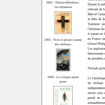
2005 - Théorie-Rébellion -
Durant la mê
Un ultimatum
relevant de l
Marcel Carn
la Bête
de Je
Tourneur po
Christian-Ja
il tourne en
en France en
2005 - Vivre et penser comme
Gérard Philip
des chrétiens
Les explosio
déterminent u
de possibles 
Période parl
2006 - La Critique meurt
Le fantastiq
jeune
du brillant
indépendante
seront ceux
prend en re
inlassableme