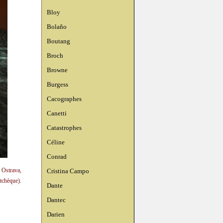
Bloy
Bolaño
Boutang
Broch
Browne
Burgess
Cacographes
Canetti
Catastrophes
Céline
Conrad
 Ostrava,
Cristina Campo
tchèque).
Dante
Dantec
Darien