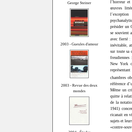
l’horreur et
George Steiner
œuvres litt
l’exceptio
psychanalyti
présider un
se souvient 
avec fierté :
2003 - Gueules d'amour
inévitable, a
sur toute sa
freudiennes 
New York où
représentant 
chambres ob
référence d’
2003 - Revue des deux
Même un crit
mondes
quitte à rela
de la notati
1941) concer
ricanait en 
sujets et leu
«contre-souv