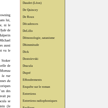
Daudet (Léon)
De Quincey
rowning
De Roux
ans lui,
Décadences
e, ni le
 Hyde
de
DeLillo
Halperin
Démonologie, satanisme
 Michael
Dhimmitude
es aussi
nt vu le
Dick
Dostoïevski
m Stoker
velle de
Dracula
 Moreau
Dupré
 la rue
Effondrements
sses du
toriques
Enquête sur le roman
l’un des
Entretiens
avait pu
Entretiens radiophoniques
acula se
ein (le
Faulkner