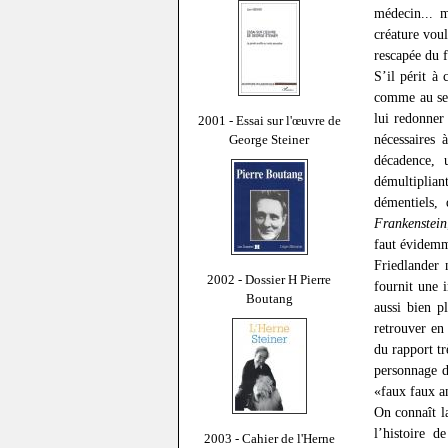
médecin... m
créature voul
rescapée du f
S’il périt à 
comme au sen
lui redonner
2001 - Essai sur l'œuvre de
nécessaires 
George Steiner
décadence, 
démultiplian
démentiels,
Frankenstein
faut évidemm
Friedlander
2002 - Dossier H Pierre
fournit une 
Boutang
aussi bien p
retrouver e
du rapport tr
personnage 
«faux faux a
On connaît l
l’histoire d
2003 - Cahier de l'Herne