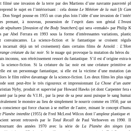
t filmé une invasion de la terre par des Martiens d’une navrante pauvreté pl
reprend le sujet en l’intériorisant : cela donne
Le Météore de la nuit
[
It Ca
]. Don Siegel pousse en 1955 un cran plus loin l’idée d’une invasion de l’intéri
stres prenant, à nouveau, possession de l’esprit dans son génial
L'Invas
de sépultures
[
Invasion of the Body Snatchers
] qui sera «remaké» par Philip
 par Abel Ferrara en 1993 sous la forme d'intéressantes variations, plast
et convaincantes. La science-fiction et le fantastique se croisent réguli
n incarnait déjà un tel croisement) dans certains films de Arnold :
L’Hom
range créature du lac noir
. Si le nuage qui provoque la mutation du héros du
ais inconnu, son rétrécissement ressort du fantastique. S’il est d’origine extra-te
e la science-fiction. Si la créature du lac noir est une créature primitive a
elle est un personnage fantastique, si elle est la victime d’une mutation (a
lors le film relève davantage de la science-fiction. Les deux films les plus signi
iode sont peut-être le très rigoureux et impressionnant
La Chose d’un autr
ristian Nyby, produit et supervisé par Howard Hawks (et dont Carpenter fera
nté par la peur du V.I.H., par la peur de sa peur aussi puisque le sang humai
ttéralement le monstre au lieu de simplement le nourrir comme en 1950, par un
a conscience qui force chacun à se méfier de l'autre, minant le concept d'huma
ue
Planète interdite
(1955) de Fred McLeod Wilcox dont l’ampleur plastique et l
scient seront retrouvés par le
Total Recall
de Paul Verhoeven en 1990. Il
 tournant des années 1970 avec la série de
La Planète des singes
(une