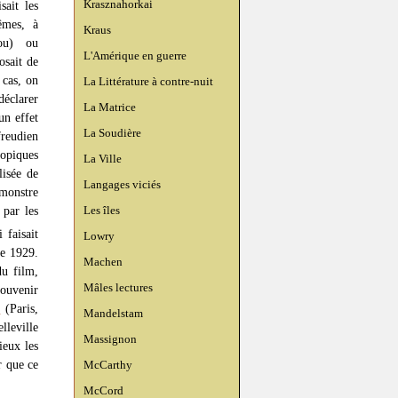
Krasznahorkai
sait les
êmes, à
Kraus
rou) ou
L'Amérique en guerre
osait de
 cas, on
La Littérature à contre-nuit
déclarer
La Matrice
un effet
La Soudière
freudien
topiques
La Ville
lisée de
Langages viciés
monstre
Les îles
 par les
 faisait
Lowry
de 1929.
Machen
u film,
Mâles lectures
souvenir
e
(Paris,
Mandelstam
lleville
Massignon
ieux les
r que ce
McCarthy
McCord