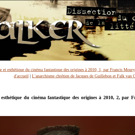
re et esthétique du cinéma fantastique des origines à 2010, 1, par Francis Moury
d'accueil
|
L'anarchisme chrétien de Jacques de Guillebon et Falk van 
t esthétique du cinéma fantastique des origines à 2010, 2, par F