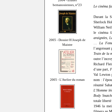
2004 - Études
bernanosiennes, n°23
Le cinéma fa
Durant la S
Sherlock Hol
William Neil
le cinéma f
araignées
,
L
2005 - Dossier H Joseph de
…
La Fem
Maistre
l’angoissant
Train de la 
outre l’incr
Richard Fle
d’une part,
F
Val Lewton p
nom : l’épouv
2005 - L'Atelier du roman
résumé Sabat
L’Homme lé
Body Snatch
totale libert
1946 la mei
filmera au M