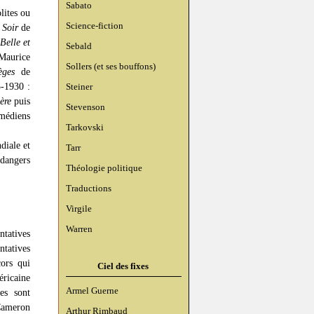
Sabato
lites ou
Science-fiction
 Soir
de
Belle et
Sebald
Maurice
Sollers (et ses bouffons)
èges
de
5-1930 :
Steiner
ère
puis
Stevenson
médiens
Tarkovski
diale et
Tarr
 dangers
Théologie politique
Traductions
Virgile
Warren
ntatives
tatives
ors qui
Ciel des fixes
éricaine
Armel Guerne
es sont
 Cameron
Arthur Rimbaud