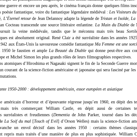
me guerre et encore un peu après, le cinéma français donne quelques films inso
a poésie fantastique, voire du fantastique légendaire médiéval :
Les Visiteurs du
é,
L’Éternel retour
de Jean Delannoy adapte la légende de
Tristan et Isolde
,
La 
an Cocteau transcende une source littéraire enfantine.
La Main du Diable
de 
ursuit la veine médiévale, tandis que le méconnu mais très beau
Sortil
cques est absolument original. René Clair a été surréaliste dans les années 192
 1942 aux États-Unis la savoureuse comédie fantastique
Ma Femme est une sorci
 1950 le faustien et ample
La Beauté du Diable
qui donne peut-être aux co
pe et Michel Simon les plus grands rôles de leurs filmographies respectives.
ns atomiques d’Hiroshima et Nagasaki signent le fin de la Seconde Guerre mon
n courant de la science-fiction américaine et japonaise qui sera fasciné par les
mutations.
ante 1950-2000 : développement américain, essor européen et asiatique
ue américain d’horreur et d’épouvante régresse jusqu’en 1960, en dépit des te
 mais très commerçant William Castle, en dépit aussi de certaines ten
s surréalistes et freudiennes (
Dementia
de John Parker, tourné dans les déc
 de
La Soif du mal
[
Touch of Evil
] d’Orson Welles) mais la science-fiction am
vanche un envol décisif dans les années 1950 : certains thèmes classiqu
nt repris mais traités d’une manière de plus en plus sophistiquée. William