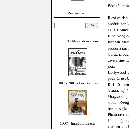
Période parl
Rechercher
Il existe dep
produit par 
ni le
Franke
King Kong
de
Table de dissection
Rouben Mamo
produits par 
Curtiz produi
divers que E
jour.
Hollywood s’
pour
Dracul
1997 - 2001 - Les Brandes
R. L. Steve
[
Island of L
Morgue
d’apr
comte Zarof
récentes (la
Pharaons), s
l'étudier), m
1997 - Immédiatement
voit en que