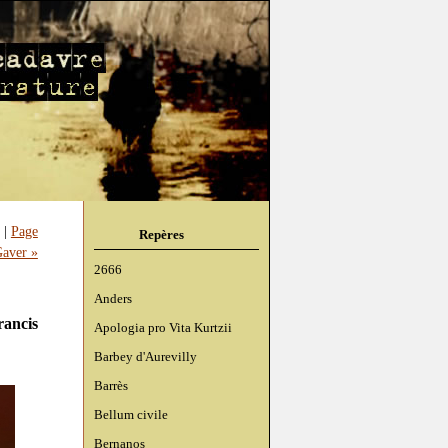
|
Page
Repères
Gaver »
2666
Anders
rancis
Apologia pro Vita Kurtzii
Barbey d'Aurevilly
Barrès
Bellum civile
Bernanos