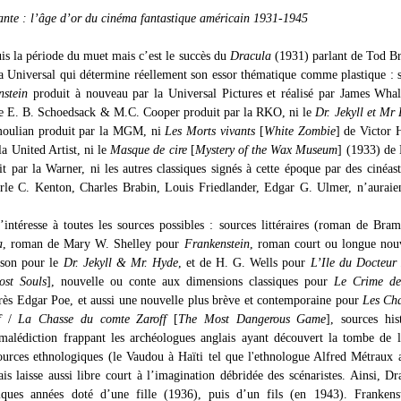
ante : l’âge d’or du cinéma fantastique américain 1931-1945
uis la période du muet mais c’est le succès du
Dracula
(1931) parlant de Tod B
la Universal qui détermine réellement son essor thématique comme plastique : s
nstein
produit à nouveau par la Universal Pictures et réalisé par James Whal
 E. B. Schoedsack & M.C. Cooper produit par la RKO, ni le
Dr. Jekyll et Mr
ulian produit par la MGM, ni
Les Morts vivants
[
White Zombie
] de Victor 
la United Artist, ni le
Masque de cire
[
Mystery of the Wax Museum
] (1933) de
t par la Warner, ni les autres classiques signés à cette époque par des cinéast
rle C. Kenton, Charles Brabin, Louis Friedlander, Edgar G. Ulmer, n’auraie
intéresse à toutes les sources possibles : sources littéraires (roman de Bra
a
, roman de Mary W. Shelley pour
Frankenstein
, roman court ou longue nou
nson pour le
Dr. Jekyll & Mr. Hyde
, et de H. G. Wells pour
L’Ile du Docteur
ost Souls
], nouvelle ou conte aux dimensions classiques pour
Le Crime de
ès Edgar Poe, et aussi une nouvelle plus brève et contemporaine pour
Les Cha
f
/
La Chasse du comte Zaroff
[
The Most Dangerous Game
], sources his
 malédiction frappant les archéologues anglais ayant découvert la tombe de 
ources ethnologiques (le Vaudou à Haïti tel que l'ethnologue Alfred Métraux 
ais laisse aussi libre court à l’imagination débridée des scénaristes. Ainsi, Dr
lques années doté d’une fille (1936), puis d’un fils (en 1943). Frankenst