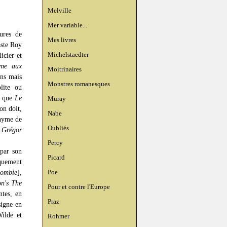
Melville
Mer variable...
ures de
Mes livres
aste Roy
Michelstaedter
icier et
me aux
Moitrinaires
ins mais
Monstres romanesques
lite ou
s que
Le
Muray
on doit,
Nabe
onyme de
Oubliés
 Grégor
Percy
 par son
Picard
iquement
Zombie
],
Poe
on's The
Pour et contre l'Europe
ntes, en
Praz
signe en
ilde et
Rohmer