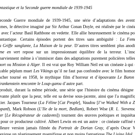
ntastique et la Seconde guerre mondiale de 1939-1945
econde Guerre mondiale de 1939-1945, une série d’adaptations des avent
mes, le détective imaginé par Sir Arthur Conan Doyle, est réalisée par le ciné
 avec l’acteur Basil Rathbone en vedette. Elle allie heureusement le cinéma pol
antastique. Certains épisodes portent des titres sans ambiguïté :
La Fem
a Griffe sanglante
,
La Maison de la peur
. D’autres titres semblent plus anod
me en vert
repose sur un impressionnant équilibre de la terreur. L’inso
 parviennent même à s’immiscer dans des adaptations purement policières telle
mort
ou
Mission à Alger
. Il est vrai que Roy William Neil est un cinéaste à qui 
oyable péplum muet
Les Vikings
qu’il ne faut pas confondre avec le film hom
ischer tourné en 1958, le mythique film d’horreur et d’épouvante
Le Baron
rankenstein rencontre le Loup-garou
d’autre part.
roduit, durant la même période, une série que l'histoire du cinéma désigne
ante plutôt que la peur, telle est sa devise sous-jacente, ainsi que l'a magnif
ier. Jacques Tourneur (
La Féline
[
Cat People
],
Vaudou
[
I’ve Walked With a 
opard
), Mark Robson (
L’Ile de la mort
,
Bedlam
), Robert Wise (
R. L. Stevens
er
[
Le Récupérateur de cadavres
]) tournent des œuvres poétiques et inquiéta
é pour ce producteur cultivé. Albert Lewin en est un autre : ce cinéaste raffiné 
lleure version jamais filmée du
Portrait de Dorian Gray
, d’après Oscar W
exique un plastiquement magnifique et non moins fantastique
The Living Idol
.