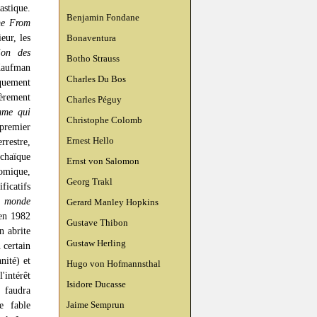
astique.
Benjamin Fondane
me From
eur, les
Bonaventura
ion des
Botho Strauss
 Kaufman
Charles Du Bos
iquement
èrement
Charles Péguy
me qui
Christophe Colomb
 premier
Ernest Hello
rrestre,
rchaïque
Ernst von Salomon
tomique,
Georg Trakl
ficatifs
e monde
Gerard Manley Hopkins
 en 1982
Gustave Thibon
n abrite
Gustaw Herling
 certain
nité) et
Hugo von Hofmannsthal
'intérêt
Isidore Ducasse
 faudra
 fable
Jaime Semprun