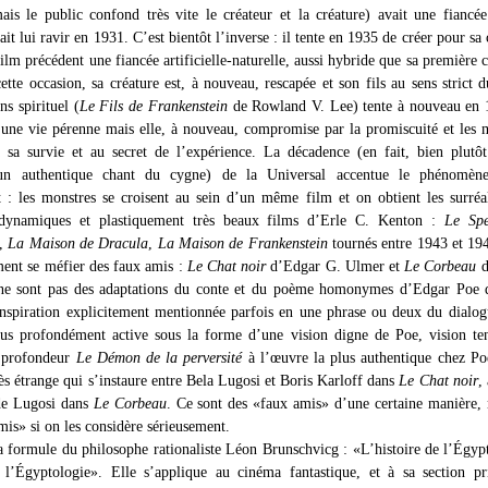
ais le public confond très vite le créateur et la créature) avait une fiancé
ait lui ravir en 1931. C’est bientôt l’inverse : il tente en 1935 de créer pour sa 
ilm précédent une fiancée artificielle-naturelle, aussi hybride que sa première c
cette occasion, sa créature est, à nouveau, rescapée et son fils au sens strict 
s spirituel (
Le Fils de Frankenstein
de Rowland V. Lee) tente à nouveau en 
 une vie pérenne mais elle, à nouveau, compromise par la promiscuité et les 
à sa survie et au secret de l’expérience. La décadence (en fait, bien plutô
un authentique chant du cygne) de la Universal accentue le phénomèn
t : les monstres se croisent au sein d’un même film et on obtient les surréal
 dynamiques et plastiquement très beaux films d’Erle C. Kenton :
Le Spe
,
La Maison de Dracula
,
La Maison de Frankenstein
tournés entre 1943 et 194
ent se méfier des faux amis :
Le Chat noir
d’Edgar G. Ulmer et
Le Corbeau
d
 ne sont pas des adaptations du conte et du poème homonymes d’Edgar Poe q
inspiration explicitement mentionnée parfois en une phrase ou deux du dialo
lus profondément active sous la forme d’une vision digne de Poe, vision te
n profondeur
Le Démon de la perversité
à l’œuvre la plus authentique chez Po
ès étrange qui s’instaure entre Bela Lugosi et Boris Karloff dans
Le Chat noir
,
de Lugosi dans
Le Corbeau
. Ce sont des «faux amis» d’une certaine manière,
mis» si on les considère sérieusement.
a formule du philosophe rationaliste Léon Brunschvicg : «L’histoire de l’Égypt
e l’Égyptologie». Elle s’applique au cinéma fantastique, et à sa section pr