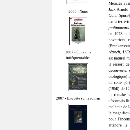
Menzies avai
Jack Arnold 
2006 - Nunc
Outer Space
extra-terre
profanateurs 
en 1978 puis
novatrices 
(Frankenstei
rétrécit
,
L’Ét
2007 - Écrivains
infréquentables
est naturel m
il ressort d
découverte, 
biologique) a
de cette pér
(1950) de Ch
un remake ha
2007 - Enquête sur le roman
désormais li
malheur de l
le magnifiq
pour l'incon
attendre le