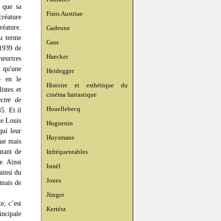
e que sa
Finis Austriae
créature
réature.
Gadenne
du terme
Gass
1939 de
Haecker
meurtres
t qu'une
Heidegger
e en le
Histoire et esthétique du
istes et
cinéma fantastique
ctre de
Houellebecq
5. Et il
e Louis
Huguenin
ui leur
Huysmans
gue mais
ntant de
Infréquentables
e. Ainsi
Israël
 ainsi du
Jones
 mais de
Jünger
e, c’est
Kertész
incipale