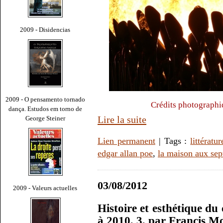
2009 - Disidencias
2009 - O pensamento tornado
Crédits photographi
dança. Estudos em torno de
Lire la suite
George Steiner
Lien permanent
| Tags :
littératur
edgar allan poe
,
la maison aux sep
03/08/2012
2009 - Valeurs actuelles
Histoire et esthétique du
à 2010, 3, par Francis M