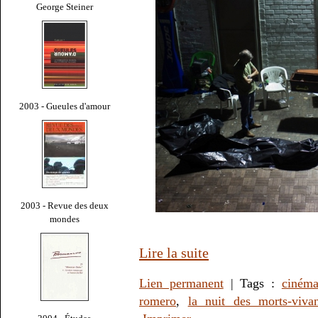
George Steiner
2003 - Gueules d'amour
2003 - Revue des deux
mondes
Lire la suite
Lien permanent
| Tags :
ciném
romero
,
la nuit des morts-vivan