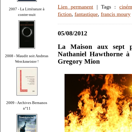
Lien permanent
| Tags :
ciné
2007 - La Littérature à
fiction
,
fantastique
,
francis moury
contre-nuit
05/08/2012
La Maison aux sept pi
Nathaniel Hawthorne à l
2008 - Maudit soit Andreas
Gregory Mion
Werckmeister !
2009 - Archives Bernanos
n°11