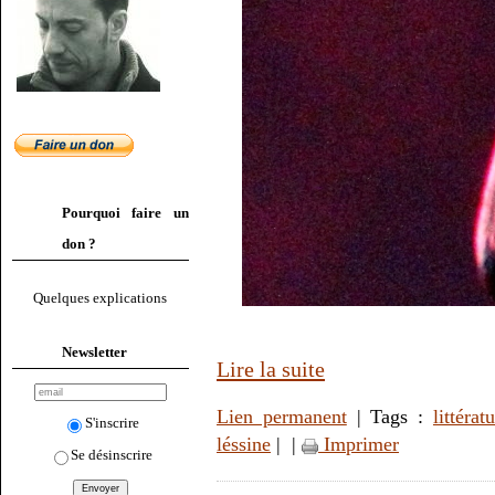
Pourquoi faire un
don ?
Quelques explications
Newsletter
Lire la suite
Lien permanent
| Tags :
littérat
S'inscrire
léssine
|
|
Imprimer
Se désinscrire