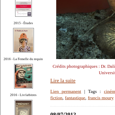
2015 - Études
2016 - La Femelle du requin
Crédits photographiques : Dr. Dal
Universi
Lire la suite
Lien permanent
| Tags :
ciné
2016 - Livr'arbitres
fiction
,
fantastique
,
francis moury
08/07/2012