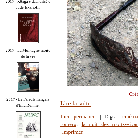
2017 - Kënga e dashurisë e
Judë Iskariotit
2017 - La Montagne morte
de la vie
Créd
2017 - Le Paradis français
Lire la suite
d'Éric Rohmer
Lien permanent
| Tags :
ciném
romero
,
la nuit des morts-vivan
Imprimer