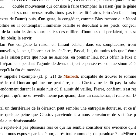
double mouvement qui consiste à faire triompher la raison (par le génie
et ses nombreuses réalisations, pas toutes littéraires, loin s'en faut, l'i
textes de l'autre) puis, d'un geste, la congédier, comme Bloy raconte que Napo
olline où il contemplait l'immense bataille se déroulant à ses pieds, congédi
 de la main les âmes tourmentées des milliers d'hommes qui perdaient, sous s
lui obéir, le servir.
an Poe congédie la raison en faisant éclater, dans ses somptueuses, ironi
ouvelles, la peur, l'horreur et les ténèbres, Pascal, lui, du moins tels que Léon
die la raison parce que nous ne saurions, en premier lieu, nous offrir le luxe 
 réparateur pendant l'agonie de Jésus qui, cette pensée est connue sinon célè
jusqu'à la fin du monde».
 rappelle l'exemple (cf. p. 21) de
Macbeth
, incapable de trouver le somme
iné le roi Duncan qui incarne peut-être, mais Chestov ne le dit pas, la rais
ndormant durant la seule nuit où il aurait dû veiller, Pierre, confiant, s'est re
tel point qu'il ne se réveille même pas quand, dans un cauchemar, il renie son D
al un thuriféraire de la déraison peut sembler une entreprise douteuse, et ce n'
ns quelque peine que Chestov parviendrait à nous convaincre de sa thèse p
ale que déraisonnable.
e répète-t-il pas plusieurs fois ce qui lui semble constituer une évidence qu'il
 de nous exposer par le détour, après tout commode, du paradoxe ? : «Même 