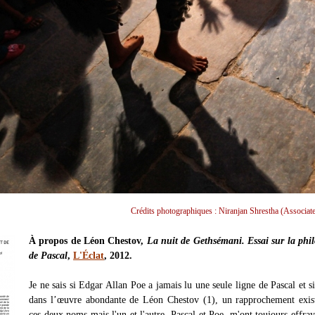
Crédits photographiques : Niranjan Shrestha (Associate
À propos de Léon Chestov,
La nuit de Gethsémani. Essai sur la phi
de Pascal
,
L'Éclat
, 2012.
Je ne sais si Edgar Allan Poe a jamais lu une seule ligne de Pascal et 
dans l’œuvre abondante de Léon Chestov (1), un rapprochement exist
ces deux noms mais l'un et l'autre, Pascal et Poe, m'ont toujours effray