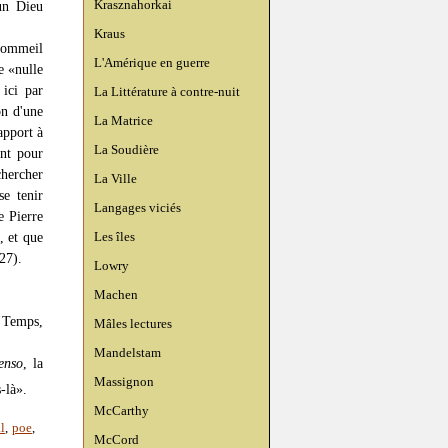
Krasznahorkai
un Dieu
Kraus
 sommeil
L'Amérique en guerre
e «nulle
 ici par
La Littérature à contre-nuit
on d'une
La Matrice
apport à
La Soudière
ent pour
chercher
La Ville
se tenir
Langages viciés
e Pierre
Les îles
, et que
27).
Lowry
Machen
u Temps,
Mâles lectures
Mandelstam
tenso
, la
Massignon
-là».
McCarthy
l
,
poe
,
McCord