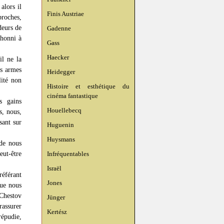
alors il
Finis Austriae
proches,
deurs de
Gadenne
 honni à
Gass
Haecker
il ne la
es armes
Heidegger
ité non
Histoire et esthétique du
cinéma fantastique
s gains
Houellebecq
s, nous,
sant sur
Huguenin
Huysmans
 de nous
eut-être
Infréquentables
Israël
référant
Jones
que nous
 Chestov
Jünger
rassurer
Kertész
épudie,