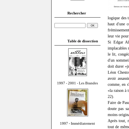
Rechercher
logique des 
haut d'une c
frémissement
leur vie pour 
Table de dissection
Si Edgar All
implacables n
le lit, congé
d'un sommeil
doit durer «
Léon Chestov
avoir assass
1997 - 2001 - Les Brandes
comme, en s'e
«la raison à 
22).
Faire de Pasc
doute pas sa
moins origin
Après tout, n
1997 - Immédiatement
tout de même