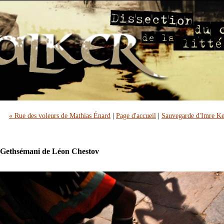
« Rue des voleurs de Mathias Énard
|
Page d'accueil
|
Sauvegarde d'Imre Ke
 Gethsémani de Léon Chestov