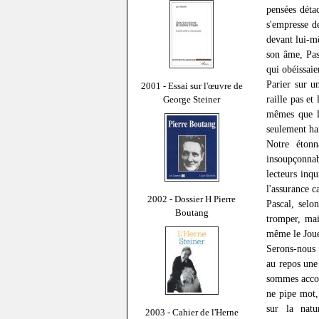
pensées détac
s'empresse d
devant lui-m
son âme, Pas
qui obéissaie
Parier sur u
2001 - Essai sur l'œuvre de
raille pas et
George Steiner
mêmes que la
seulement har
Notre étonn
insoupçonnabl
lecteurs inq
l'assurance c
2002 - Dossier H Pierre
Pascal, selo
Boutang
tromper, mai
même le Joue
Serons-nous 
au repos une
sommes accou
ne pipe mot, 
sur la nat
2003 - Cahier de l'Herne