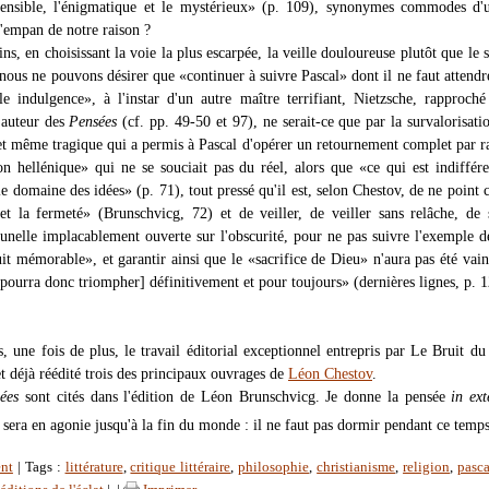
hensible, l'énigmatique et le mystérieux» (p. 109), synonymes commodes d'
l'empan de notre raison ?
ns, en choisissant la voie la plus escarpée, la veille douloureuse plutôt que le
 nous ne pouvons désirer que «continuer à suivre Pascal» dont il ne faut attendr
le indulgence», à l'instar d'un autre maître terrifiant, Nietzsche, rapproché
'auteur des
Pensées
(cf. pp. 49-50 et 97), ne serait-ce que par la survalorisati
e et même tragique qui a permis à Pascal d'opérer un retournement complet par r
on hellénique» qui ne se souciait pas du réel, alors que «ce qui est indiffér
 le domaine des idées» (p. 71), tout pressé qu'il est, selon Chestov, de ne point 
 et la fermeté» (Brunschvicg, 72) et de veiller, de veiller sans relâche, de 
runelle implacablement ouverte sur l'obscurité, pour ne pas suivre l'exemple d
it mémorable», et garantir ainsi que le «sacrifice de Dieu» n'aura pas été vain
pourra donc triompher] définitivement et pour toujours» (dernières lignes, p. 1
s, une fois de plus, le travail éditorial exceptionnel entrepris par Le Bruit d
et déjà réédité trois des principaux ouvrages de
Léon Chestov
.
ées
sont cités dans l'édition de Léon Brunschvicg. Je donne la pensée
in ex
 sera en agonie jusqu'à la fin du monde : il ne faut pas dormir pendant ce temps
nt
| Tags :
littérature
,
critique littéraire
,
philosophie
,
christianisme
,
religion
,
pasca