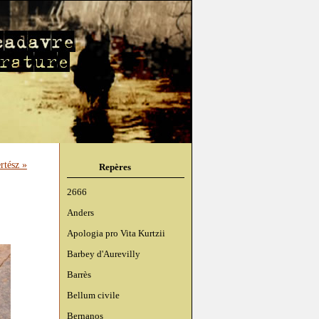
rtész »
Repères
2666
Anders
Apologia pro Vita Kurtzii
Barbey d'Aurevilly
Barrès
Bellum civile
Bernanos