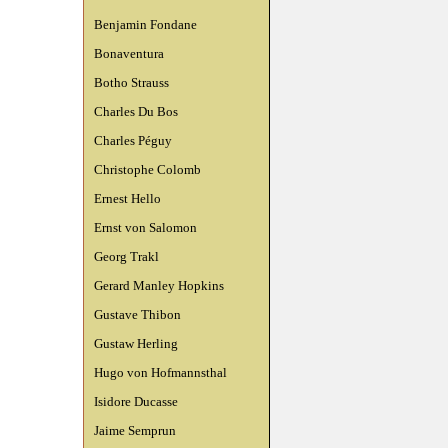
Benjamin Fondane
Bonaventura
Botho Strauss
Charles Du Bos
Charles Péguy
Christophe Colomb
Ernest Hello
Ernst von Salomon
Georg Trakl
Gerard Manley Hopkins
Gustave Thibon
Gustaw Herling
Hugo von Hofmannsthal
Isidore Ducasse
Jaime Semprun