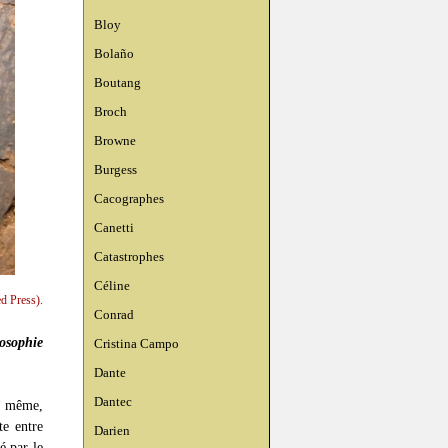
Bloy
Bolaño
Boutang
Broch
Browne
Burgess
Cacographes
Canetti
Catastrophes
Céline
d Press).
Conrad
losophie
Cristina Campo
Dante
Dantec
si même,
e entre
Darien
é par le