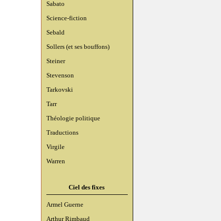
Sabato
Science-fiction
Sebald
Sollers (et ses bouffons)
Steiner
Stevenson
Tarkovski
Tarr
Théologie politique
Traductions
Virgile
Warren
Ciel des fixes
Armel Guerne
Arthur Rimbaud