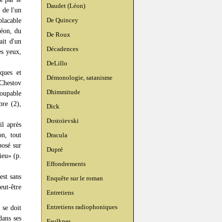
Daudet (Léon)
 de l'un
De Quincey
mplacable
léon, du
De Roux
ait d'un
Décadences
es yeux,
DeLillo
ques et
Démonologie, satanisme
 Chestov
Dhimmitude
coupable
bre (2),
Dick
Dostoïevski
il après
on, tout
Dracula
posé sur
Dupré
ieu» (p.
Effondrements
est sans
Enquête sur le roman
eut-être
Entretiens
Entretiens radiophoniques
 se doit
dans ses
Faulkner