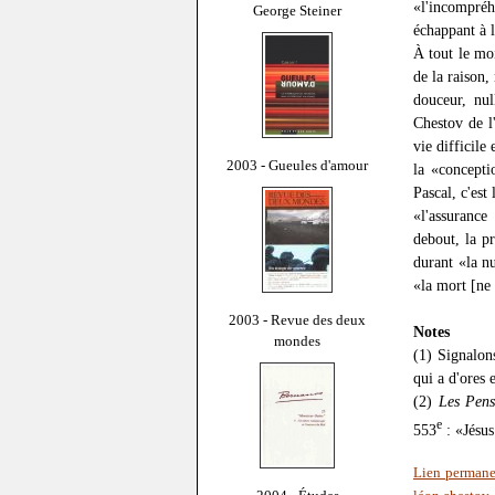
«l'incompré
George Steiner
échappant à 
À tout le moi
de la raison,
douceur, nul
Chestov de l
vie difficil
2003 - Gueules d'amour
la «concepti
Pascal, c'est
«l'assurance
debout, la p
durant «la nu
«la mort [ne 
2003 - Revue des deux
Notes
mondes
(1) Signalon
qui a d'ores 
(2)
Les Pens
e
553
: «Jésus
Lien permane