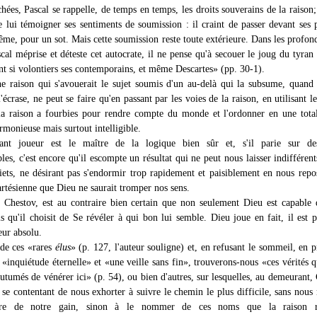
hées, Pascal se rappelle, de temps en temps, les droits souverains de la raison; 
e lui témoigner ses sentiments de soumission : il craint de passer devant ses 
ême, pour un sot. Mais cette soumission reste toute extérieure. Dans les profon
cal méprise et déteste cet autocrate, il ne pense qu'à secouer le joug du tyran
nt si volontiers ses contemporains, et même Descartes» (pp. 30-1).
ne raison qui s'avouerait le sujet soumis d'un au-delà qui la subsume, quand 
 l'écrase, ne peut se faire qu'en passant par les voies de la raison, en utilisant l
 raison a fourbies pour rendre compte du monde et l'ordonner en une total
monieuse mais surtout intelligible.
ant joueur est le maître de la logique bien sûr et, s'il parie sur de
es, c'est encore qu'il escompte un résultat qui ne peut nous laisser indifférent
uiets, ne désirant pas s'endormir trop rapidement et paisiblement en nous repo
artésienne que Dieu ne saurait tromper nos sens.
n Chestov, est au contraire bien certain que non seulement Dieu est capable
s qu'il choisit de Se révéler à qui bon lui semble. Dieu joue en fait, il est p
ur absolu.
de ces «rares
élus
» (p. 127, l'auteur souligne) et, en refusant le sommeil, en p
 «inquiétude éternelle» et «une veille sans fin», trouverons-nous «ces vérités 
tumés de vénérer ici» (p. 54), ou bien d'autres, sur lesquelles, au demeurant,
se contentant de nous exhorter à suivre le chemin le plus difficile, sans nous 
ure de notre gain, sinon à le nommer de ces noms que la raison r