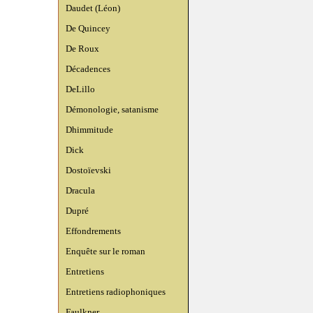
Daudet (Léon)
De Quincey
De Roux
Décadences
DeLillo
Démonologie, satanisme
Dhimmitude
Dick
Dostoïevski
Dracula
Dupré
Effondrements
Enquête sur le roman
Entretiens
Entretiens radiophoniques
Faulkner