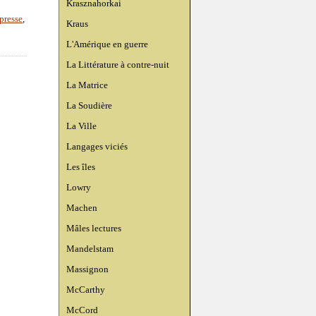
Krasznahorkai
presse
,
Kraus
L'Amérique en guerre
La Littérature à contre-nuit
La Matrice
La Soudière
La Ville
Langages viciés
Les îles
Lowry
Machen
Mâles lectures
Mandelstam
Massignon
McCarthy
McCord