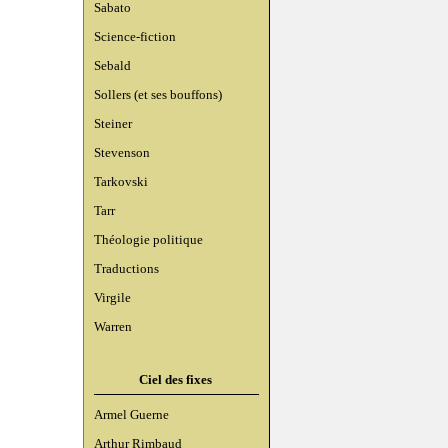
Sabato
Science-fiction
Sebald
Sollers (et ses bouffons)
Steiner
Stevenson
Tarkovski
Tarr
Théologie politique
Traductions
Virgile
Warren
Ciel des fixes
Armel Guerne
Arthur Rimbaud