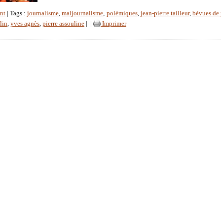
nt
| Tags :
journalisme
,
maljournalisme
,
polémiques
,
jean-pierre tailleur
,
bévues de 
lin
,
yves agnès
,
pierre assouline
|
|
Imprimer