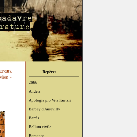
Gregory
Repères
Mion »
2666
Anders
Apologia pro Vita Kurtzii
Barbey d'Aurevilly
Barrès
Bellum civile
Bernanos