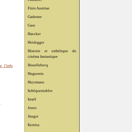
Finis Austriae
Gadenne
Gass
Haecker
Heidegger
Histoire et esthétique du
cinéma fantastique
Houellebecq
 l'info
Huguenin
Huysmans
Infréquentables
Israël
.
Jones
Jünger
Kertész