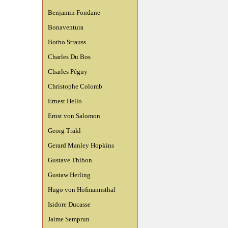
Benjamin Fondane
Bonaventura
Botho Strauss
Charles Du Bos
Charles Péguy
Christophe Colomb
Ernest Hello
Ernst von Salomon
Georg Trakl
Gerard Manley Hopkins
Gustave Thibon
Gustaw Herling
Hugo von Hofmannsthal
Isidore Ducasse
Jaime Semprun