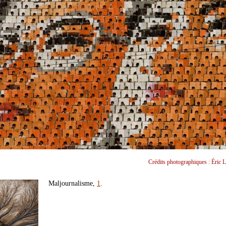
Crédits photographiques : Éric L
Maljournalisme,
1
.