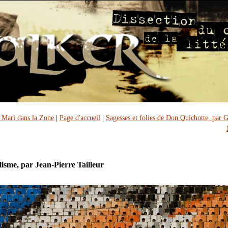
e Mari dans la Zone
|
Page d'accueil
|
Sagesses et folies de Don Quichotte, par 
isme, par Jean-Pierre Tailleur