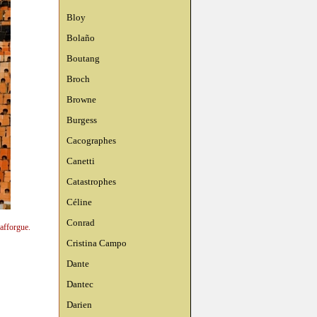
Bloy
Bolaño
Boutang
Broch
Browne
Burgess
Cacographes
Canetti
Catastrophes
Céline
Conrad
afforgue.
Cristina Campo
Dante
Dantec
Darien