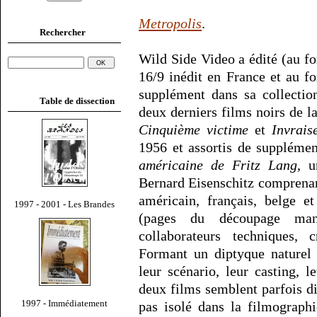
Metropolis
.
Rechercher
Wild Side Video a édité (au f
16/9 inédit en France et au f
supplément dans sa collection
Table de dissection
deux derniers films noirs de l
Cinquième victime
et
Invrais
1956 et assortis de supplémen
américaine de Fritz Lang
, u
Bernard Eisenschitz comprenan
américain, français, belge 
1997 - 2001 - Les Brandes
(pages du découpage manu
collaborateurs techniques, c
Formant un diptyque naturel 
leur scénario, leur casting, l
deux films semblent parfois di
1997 - Immédiatement
pas isolé dans la filmograph