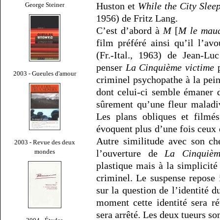
Huston et
While the City Slee
George Steiner
1956) de Fritz Lang.
C’est d’abord à
M
[
M le maud
film préféré ainsi qu’il l’av
(Fr.-Ital., 1963) de Jean-L
penser
La Cinquième victime
p
2003 - Gueules d'amour
criminel psychopathe à la pein
dont celui-ci semble émaner 
sûrement qu’une fleur maladi
Les plans obliques et film
évoquent plus d’une fois ceux
Autre similitude avec son ch
2003 - Revue des deux
mondes
l’ouverture de
La Cinquièm
plastique mais à la simplicité 
criminel. Le suspense repos
sur la question de l’identité d
moment cette identité sera r
sera arrêté. Les deux tueurs so