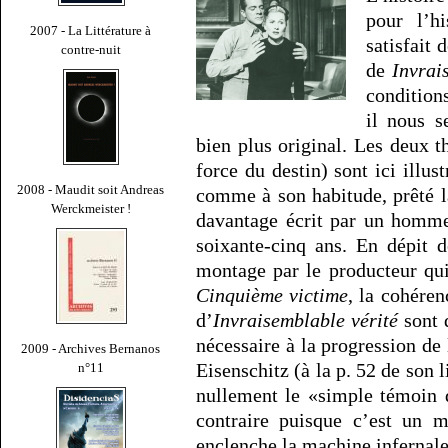
pour l’h
2007 - La Littérature à
satisfait 
contre-nuit
de
Invrai
condition
il nous 
bien plus original. Les deux 
force du destin) sont ici illus
2008 - Maudit soit Andreas
comme à son habitude, prêté la
Werckmeister !
davantage écrit par un homm
soixante-cinq ans. En dépit 
montage par le producteur qui
Cinquième victime
, la cohéren
d’
Invraisemblable vérité
sont d
nécessaire à la progression de 
2009 - Archives Bernanos
Eisenschitz (à la p. 52 de son li
n°11
nullement le «simple témoin 
contraire puisque c’est un m
enclenche la machine infernal