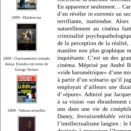
En apparence seulement… Car l
d’en révéler
in extremis
un sec
2009 - Disidencias
terrifiante, inattendue. Alo
naturellement au cinéma fant
criminalité psychopathologiqu
de la perception de la réalité,
manière non plus graphique m
inquiétante. C’est un des gran
2009 - O pensamento tornado
dança. Estudos em torno de
cinéma. Méprisé par André Ba
George Steiner
«vide barométrique» d’une mis
à partir d’un scénario qu’il j
employait d’ailleurs une diz
d’«épure». Admiré par Jacques
à sa vision «un ébranlement 
uns dans une vie de cinéphi
2009 - Valeurs actuelles
Daney,
Invraisemblable vérit
l’intellectualisme langien : le
destinée à provoquer l’horreu