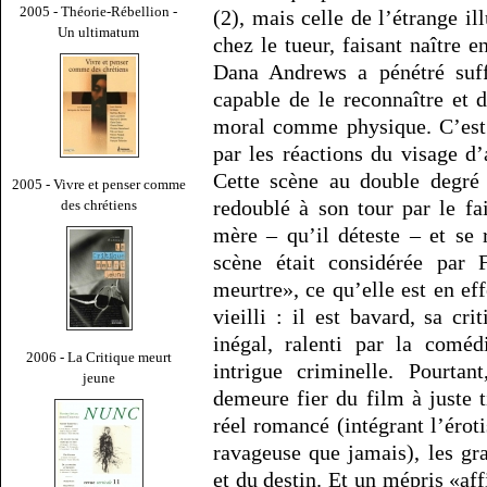
2005 - Théorie-Rébellion -
(2), mais celle de l’étrange i
Un ultimatum
chez le tueur, faisant naître e
Dana Andrews a pénétré suff
capable de le reconnaître et d
moral comme physique. C’est 
par les réactions du visage d’
Cette scène au double degré
2005 - Vivre et penser comme
redoublé à son tour par le fai
des chrétiens
mère – qu’il déteste – et se 
scène était considérée pa
meurtre», ce qu’elle est en ef
vieilli : il est bavard, sa cr
inégal, ralenti par la comé
2006 - La Critique meurt
intrigue criminelle. Pourtan
jeune
demeure fier du film à juste ti
réel romancé (intégrant l’éro
ravageuse que jamais), les gr
et du destin. Et un mépris «aff