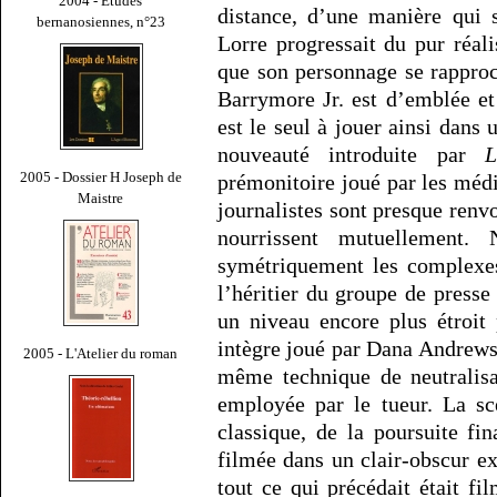
2004 - Études
distance, d’une manière qui 
bernanosiennes, n°23
Lorre progressait du pur réa
que son personnage se rapproch
Barrymore Jr. est d’emblée e
est le seul à jouer ainsi dans 
nouveauté introduite par
L
2005 - Dossier H Joseph de
prémonitoire joué par les médi
Maistre
journalistes sont presque renv
nourrissent mutuellement.
symétriquement les complexes
l’héritier du groupe de press
un niveau encore plus étroit 
intègre joué par Dana Andrews 
2005 - L'Atelier du roman
même technique de neutralisa
employée par le tueur. La sc
classique, de la poursuite fi
filmée dans un clair-obscur ex
tout ce qui précédait était fi