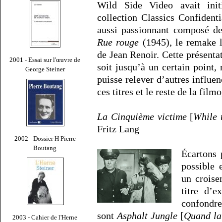
Wild Side Video avait in
collection Classics Confident
aussi passionnant composé 
Rue rouge
(1945), le remake 
de Jean Renoir. Cette présenta
2001 - Essai sur l'œuvre de
soit jusqu’à un certain point
George Steiner
puisse relever d’autres influen
ces titres et le reste de la fil
La Cinquième victime
[
While 
Fritz Lang
2002 - Dossier H Pierre
Boutang
Écartons 
possible 
un croise
titre d’e
confondre
sont
Asphalt Jungle
[
Quand la 
2003 - Cahier de l'Herne