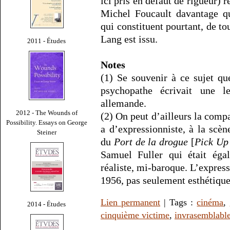
ici pris en défaut de rigueur) r
Michel Foucault davantage q
qui constituent pourtant, de to
Lang est issu.
2011 - Études
Notes
(1) Se souvenir à ce sujet q
psychopathe écrivait une le
allemande.
2012 - The Wounds of
(2) On peut d’ailleurs la compa
Possibility. Essays on George
a d’expressionniste, à la scè
Steiner
du
Port de la drogue
[
Pick Up 
Samuel Fuller qui était éga
réaliste, mi-baroque. L’expres
1956, pas seulement esthétiqu
Lien permanent
| Tags :
cinéma
,
2014 - Études
cinquième victime
,
invrasemblable