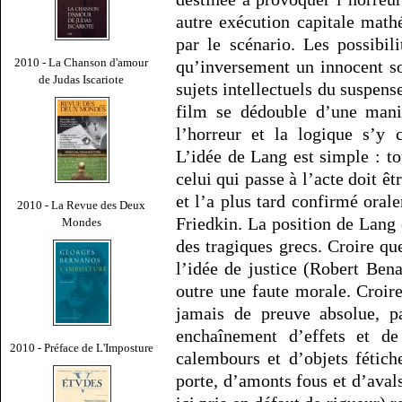
autre exécution capitale mat
par le scénario. Les possibil
2010 - La Chanson d'amour
qu’inversement un innocent so
de Judas Iscariote
sujets intellectuels du suspense
film se dédouble d’une mani
l’horreur et la logique s’y 
L’idée de Lang est simple : 
celui qui passe à l’acte doit êt
et l’a plus tard confirmé ora
2010 - La Revue des Deux
Friedkin. La position de Lang 
Mondes
des tragiques grecs. Croire q
l’idée de justice (Robert Ben
outre une faute morale. Croir
jamais de preuve absolue, p
enchaînement d’effets et d
2010 - Préface de L'Imposture
calembours et d’objets fétiche
porte, d’amonts fous et d’ava