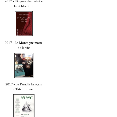
2017 - Kënga e dashurisë e
Judë Iskariotit
2017 - La Montagne morte
de la vie
2017 - Le Paradis français
d'Éric Rohmer