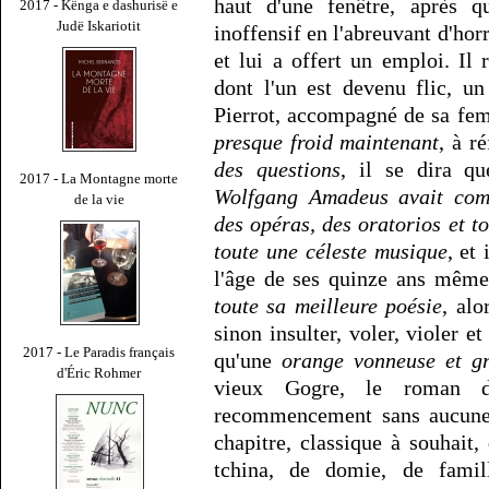
haut d'une fenêtre, après q
2017 - Kënga e dashurisë e
Judë Iskariotit
inoffensif en l'abreuvant d'hor
et lui a offert un emploi. Il 
dont l'un est devenu flic, u
Pierrot, accompagné de sa fem
presque froid maintenant
, à r
des questions
, il se dira q
2017 - La Montagne morte
Wolfgang Amadeus avait comp
de la vie
des opéras, des oratorios et t
toute une céleste musique
, et
l'âge de ses quinze ans mêm
toute sa meilleure poésie
, alo
sinon insulter, voler, violer et 
2017 - Le Paradis français
qu'une
orange vonneuse et g
d'Éric Rohmer
vieux Gogre, le roman d
recommencement sans aucune d
chapitre, classique à souhait
tchina, de domie, de famill