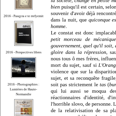
la société, changé en petite 
bien
puisqu'il est certain, selo
souvenir d'avoir déjà rencontré 
2016 - Pasqyra e te rrefyemit
dans la nuit, que
quiconque es
homme
.
Le constat est donc implacab
petit morceau de mécanique
gouvernement, quel qu'il soit, a
gloire dans la répression
, sa
2016 - Perspectives libres
nous tous ô mes frères, influe
mort du sujet, sauf si
L'Orang
violence que sur la dispariti
sujet, et sa reconquête fragile
soit pas strictement le
tas
(
bu
2016 - Photographies :
Lumières de Haute-
qui lui aussi se moqua des
Normandie
réactionnaires d'identité, d'i
l'horrible slovo, de personne. L
de la relativisation de sa p