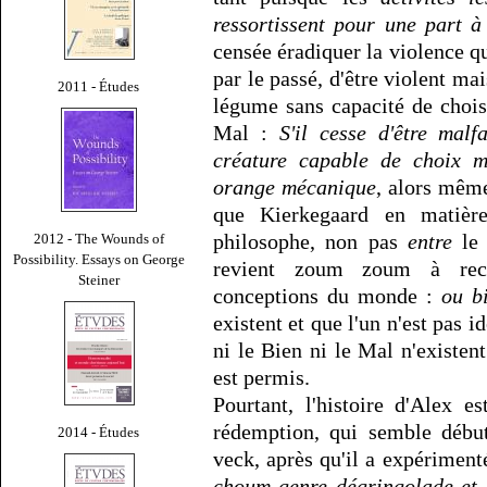
ressortissent pour une part à
censée éradiquer la violence q
par le passé, d'être violent mai
2011 - Études
légume sans capacité de choi
Mal :
S'il cesse d'être malf
créature capable de choix m
orange mécanique
, alors mêm
que Kierkegaard en matièr
philosophe, non pas
entre
le
2012 - The Wounds of
Possibility. Essays on George
revient zoum zoum à reco
Steiner
conceptions du monde :
ou b
existent et que l'un n'est pas i
ni le Bien ni le Mal n'existent
est permis.
Pourtant, l'histoire d'Alex 
rédemption, qui semble début
2014 - Études
veck, après qu'il a expériment
choum genre dégringolade et 