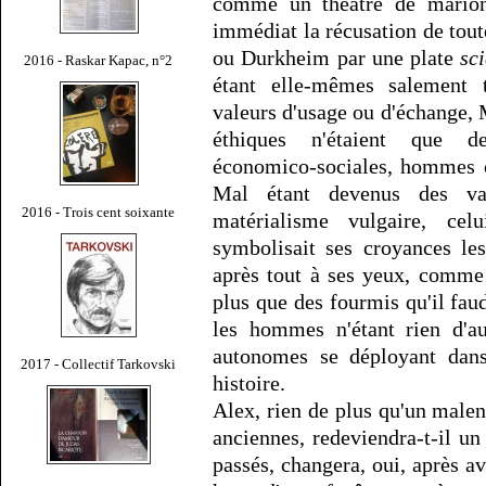
comme un théâtre de marionne
immédiat la récusation de tou
ou Durkheim par une plate
sc
2016 - Raskar Kapac, n°2
étant elle-mêmes salement 
valeurs d'usage ou d'échange, 
éthiques n'étaient que des
économico-sociales, hommes c'
Mal étant devenus des var
2016 - Trois cent soixante
matérialisme vulgaire, cel
symbolisait ses croyances le
après tout à ses yeux, comme i
plus que des fourmis qu'il fa
les hommes n'étant rien d'au
autonomes se déployant dans
2017 - Collectif Tarkovski
histoire.
Alex, rien de plus qu'un male
anciennes, redeviendra-t-il u
passés, changera, oui, après av