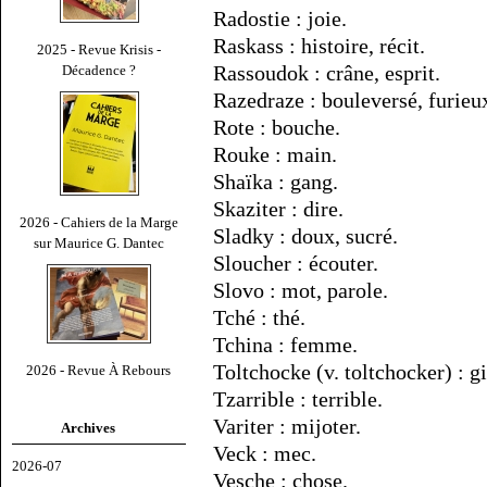
Radostie : joie.
Raskass : histoire, récit.
2025 - Revue Krisis -
Rassoudok : crâne, esprit.
Décadence ?
Razedraze : bouleversé, furieu
Rote : bouche.
Rouke : main.
Shaïka : gang.
Skaziter : dire.
2026 - Cahiers de la Marge
Sladky : doux, sucré.
sur Maurice G. Dantec
Sloucher : écouter.
Slovo : mot, parole.
Tché : thé.
Tchina : femme.
Toltchocke (v. toltchocker) : gi
2026 - Revue À Rebours
Tzarrible : terrible.
Variter : mijoter.
Archives
Veck : mec.
2026-07
Vesche : chose.