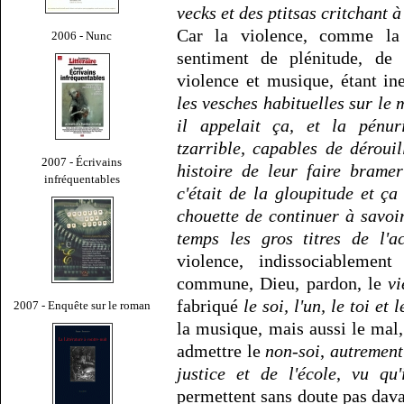
vecks et des ptitsas critchant à
Car la violence, comme la
2006 - Nunc
sentiment de plénitude, de ra
violence et musique, étant in
les vesches habituelles sur le
il appelait ça, et la pénur
tzarrible, capables de déroui
2007 - Écrivains
histoire de leur faire brame
infréquentables
c'était de la gloupitude et ça
chouette de continuer à savoir
temps les gros titres de l'ac
violence, indissociablemen
commune, Dieu, pardon, le
vi
fabriqué
le soi, l'un, le toi et 
2007 - Enquête sur le roman
la musique, mais aussi le mal,
admettre le
non-soi
,
autrement
justice et de l'école
,
vu qu'
permettent sans doute pas davan