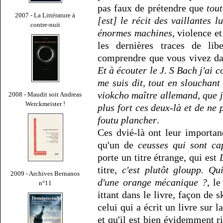
pas faux de prétendre que
tout
2007 - La Littérature à
[est] le récit des vaillantes l
contre-nuit
énormes machines
, violence e
les dernières traces de lib
comprendre que vous vivez da
Et à écouter le J. S Bach j'ai
me suis dit, tout en slouchant
viokcho maître allemand, que j
2008 - Maudit soit Andreas
Werckmeister !
plus fort ces deux-là et de ne 
foutu plancher
.
Ces dvié-là ont leur importanc
qu'un de
ceusses qui sont cap
porte un titre étrange, qui est
titre,
c'est plutôt gloupp. Qu
2009 - Archives Bernanos
d'une orange mécanique ?
, le
n°11
ittant dans le livre, façon de 
celui qui a écrit un livre sur la
et qu'il est bien évidemment r