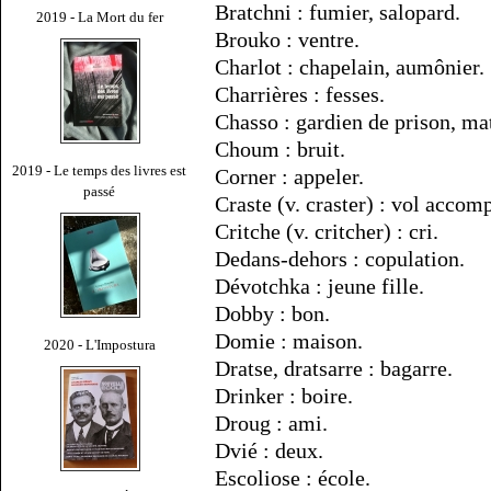
Bratchni : fumier, salopard.
2019 - La Mort du fer
Brouko : ventre.
Charlot : chapelain, aumônier.
Charrières : fesses.
Chasso : gardien de prison, ma
Choum : bruit.
2019 - Le temps des livres est
Corner : appeler.
passé
Craste (v. craster) : vol accom
Critche (v. critcher) : cri.
Dedans-dehors : copulation.
Dévotchka : jeune fille.
Dobby : bon.
Domie : maison.
2020 - L'Impostura
Dratse, dratsarre : bagarre.
Drinker : boire.
Droug : ami.
Dvié : deux.
Escoliose : école.