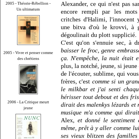
Alexander, ce qui n'est pas sa
2005 - Théorie-Rébellion -
Un ultimatum
encore rempli par les mots
critches d'Halimi, l'innocent
une bitva d'où le krovvi, à 
dégoulinait du plott supplicié.
C'est qu'on s'ennuie sec, à d
baisser le froc, genre embrass
2005 - Vivre et penser comme
ça. N'empêche, la nuit était 
des chrétiens
plus, la notché, jeune, si jeune
de l'écouter, sublime, qui vou
frères, c'est
comme si un grand 
le milkbar et j'ai senti chaq
hérisser tout debout et des fr
2006 - La Critique meurt
dirait des malenkys lézards et
jeune
musique m'a comme qui dirait 
Alex,
et donné le sentiment 
même, prêt à y aller comme lu
ses vieux blitzen des famille