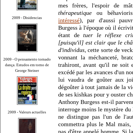
mes frères, l'espoir de mâ
thérapeutique
ou béhavioris
2009 - Disidencias
intéressé
), par d'aussi pau
Burgess à l'époque où il écriv
étant de
tuer le réflexe cr
[puisqu'il] est clair que le ch
d'individus
, cette sorte de ve
vonnant la méchanceté, brat
2009 - O pensamento tornado
trahiront, avant qu'il ne soi
dança. Estudos em torno de
George Steiner
excédé par les avances d'un nou
lui vaudra de goûter aux joi
dégoûter à tout jamais de la vi
de ses kishkas pour y ouster ch
Anthony Burgess est-il parvenu
interroge moins le mystère du M
2009 - Valeurs actuelles
ne distingue pas l'un de l'a
commettra plus le Mal mais, e
pas d'être appelé homme. Si la 