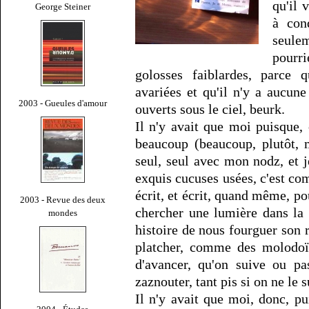
qu'il 
George Steiner
à con
seule
pourr
golosses faiblardes, parce
avariées et qu'il n'y a aucune
2003 - Gueules d'amour
ouverts sous le ciel, beurk.
Il n'y avait que moi puisque,
beaucoup (beaucoup, plutôt, m
seul, seul avec mon nodz, et j
exquis cucuses usées, c'est c
écrit, et écrit, quand même, po
2003 - Revue des deux
chercher une lumière dans la 
mondes
histoire de nous fourguer son r
platcher, comme des molodoï p
d'avancer, qu'on suive ou pa
zaznouter, tant pis si on ne le s
Il n'y avait que moi, donc, pu