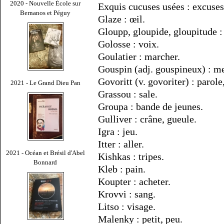
2020 - Nouvelle École sur
Exquis cucuses usées : excuses
Bernanos et Péguy
Glaze : œil.
Gloupp, gloupide, gloupitude : i
Golosse : voix.
Goulatier : marcher.
Gouspin (adj. gouspineux) : m
Govoritt (v. govoriter) : parole
2021 - Le Grand Dieu Pan
Grassou : sale.
Groupa : bande de jeunes.
Gulliver : crâne, gueule.
Igra : jeu.
Itter : aller.
2021 - Océan et Brésil d'Abel
Kishkas : tripes.
Bonnard
Kleb : pain.
Koupter : acheter.
Krovvi : sang.
Litso : visage.
Malenky : petit, peu.