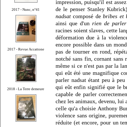
impression, puisqu'il est ass
de le penser Stanley Kubrick
2017 - Nunc, n°41
nadsat
composé de
bribes et 
ainsi que d'un
rien de parle
racines soient slaves, cette lan
déformation due à la violence
encore possible dans un monde 
2017 - Revue Accattone
pas de tourner en rond, répé
notché sans fin, cornant sans 
même si ce n'est pas par la la
qui eût été une magnifique c
parler nadsat étant peu à pe
qui eût enfin signifié que le
2018 - La Terre demeure
capable de parler correctemen
chez les animaux, devenu, lui au
celle qu'a choisie Anthony Bur
violence sans origine, purem
réduite (et encore, pour un te