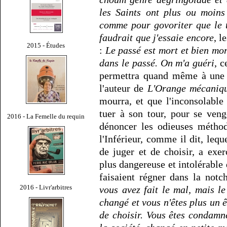
les Saints ont plus ou moins
comme pour govoriter que le 
faudrait que j'essaie encore
, l
2015 - Études
:
Le passé est mort et bien mor
dans le passé. On m'a guéri
, c
permettra quand même à une 
l'auteur de
L'Orange mécaniq
mourra, et que l'inconsolable 
tuer à son tour, pour se ven
2016 - La Femelle du requin
dénoncer les odieuses méthod
l'Inférieur, comme il dit, leq
de juger et de choisir, a exe
plus dangereuse et intolérable 
faisaient régner dans la notc
2016 - Livr'arbitres
vous avez fait le mal, mais l
changé et vous n'êtes plus un 
de choisir. Vous êtes condamn