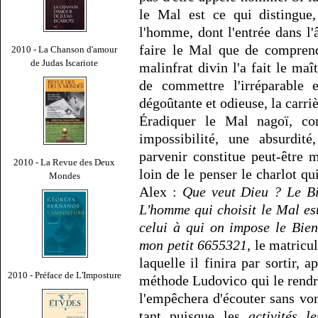
le Mal est ce qui distingue,
l'homme, dont l'entrée dans l'
faire le Mal que de comprend
2010 - La Chanson d'amour
de Judas Iscariote
malinfrat divin l'a fait le maî
de commettre l'irréparable 
dégoûtante et odieuse, la carriè
Éradiquer le Mal nagoï, c
impossibilité, une absurdit
parvenir constitue peut-être
2010 - La Revue des Deux
loin de le penser le charlot q
Mondes
Alex :
Que veut Dieu ? Le Bi
L'homme qui choisit le Mal est
celui à qui on impose le Bien
mon petit 6655321
, le matricu
laquelle il finira par sortir, 
2010 - Préface de L'Imposture
méthode Ludovico qui le rendr
l'empêchera d'écouter sans vo
tant puisque les
activités l