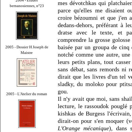
2004 - Études
mes dévotchkas qui platchaient
bernanosiennes, n°23
parce qu'elles me disaient 
croire bézoumni et que j'en 
dedans-dehors, préférant à le
dratse avec le texte, et pa
comprendre la grosse golosse 
baisée par un groupa de cinq 
2005 - Dossier H Joseph de
Maistre
notché comme une autre, une 
leurs petits plans, tout casse
sans débat, sans remords ni 
dirait que les livres d'un tel 
sladky, du moloko pour ptits
gou.
2005 - L'Atelier du roman
Il n'y avait que moi, sans shaï
lecture, le rassoudok pouglé p
kishkas de Burgess l'écrivain,
dirait-on pour s'en moquer (voi
L'Orange mécanique
), dans 