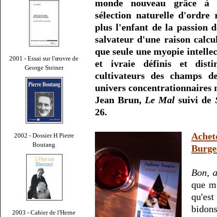
monde nouveau grâce à l'
sélection naturelle d'ordre
plus l'enfant de la passion 
salvateur d'une raison calcu
que seule une myopie intellec
2001 - Essai sur l'œuvre de
et ivraie définis et dis
George Steiner
cultivateurs des champs de
univers concentrationnaires 
Jean Brun,
Le Mal
suivi de
26.
Ache
2002 - Dossier H Pierre
Boutang
Burge
Bon, a
que mo
qu'es
bidons
2003 - Cahier de l'Herne