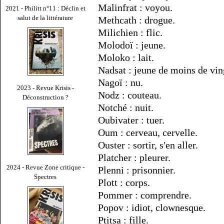
Malinfrat : voyou.
2021 - Philitt n°11 : Déclin et
salut de la littérature
Methcath : drogue.
Milichien : flic.
Molodoï : jeune.
Moloko : lait.
Nadsat : jeune de moins de vin
Nagoï : nu.
2023 - Revue Krisis -
Nodz : couteau.
Déconstruction ?
Notché : nuit.
Oubivater : tuer.
Oum : cerveau, cervelle.
Ouster : sortir, s'en aller.
Platcher : pleurer.
2024 - Revue Zone critique -
Plenni : prisonnier.
Spectres
Plott : corps.
Pommer : comprendre.
Popov : idiot, clownesque.
Ptitsa : fille.