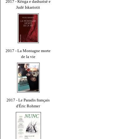
2017 - Kënga e dashurisë e
Judë Iskariotit
2017 - La Montagne morte
de la vie
2017 - Le Paradis français
d'Éric Rohmer