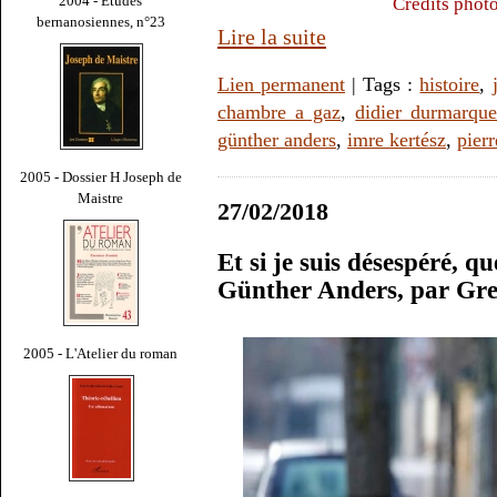
2004 - Études
Crédits photo
bernanosiennes, n°23
Lire la suite
Lien permanent
| Tags :
histoire
,
chambre a gaz
,
didier durmarqu
günther anders
,
imre kertész
,
pier
2005 - Dossier H Joseph de
Maistre
27/02/2018
Et si je suis désespéré, q
Günther Anders, par Gr
2005 - L'Atelier du roman