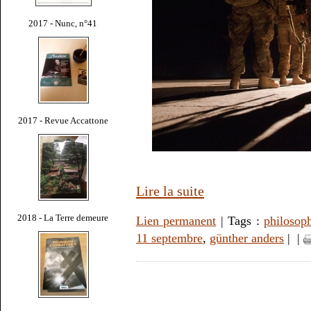
2017 - Nunc, n°41
2017 - Revue Accattone
Lire la suite
2018 - La Terre demeure
Lien permanent
| Tags :
philosop
11 septembre
,
günther anders
|
|