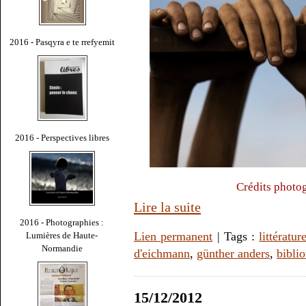
2016 - Pasqyra e te rrefyemit
2016 - Perspectives libres
Crédits photo
Lire la suite
2016 - Photographies :
Lien permanent
| Tags :
littératur
Lumières de Haute-
Normandie
d'eichmann
,
günther anders
,
bibli
15/12/2012