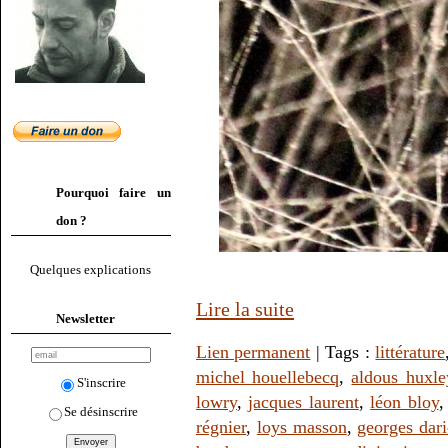
Pourquoi faire un
don ?
Quelques explications
Lire la suite
Newsletter
Lien permanent
| Tags :
littérature
michel houellebecq
,
aldous huxle
S'inscrire
lowry
,
jacques laurent
,
léon bloy
Se désinscrire
régnier
,
loys masson
,
georges dar