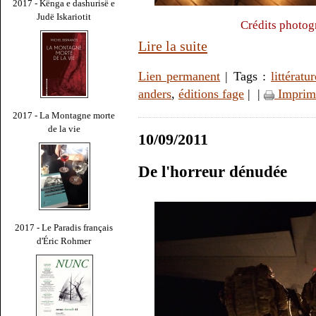
2017 - Kënga e dashurisë e
Judë Iskariotit
Crédits photog
Lire la suite
Lien permanent
| Tags :
littératur
anders
,
éditions fage
|
|
Imprim
2017 - La Montagne morte
de la vie
10/09/2011
De l'horreur dénudée
2017 - Le Paradis français
d'Éric Rohmer