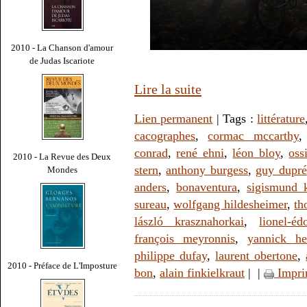
2010 - La Chanson d'amour
de Judas Iscariote
Lire la suite
Lien permanent
| Tags :
littérature
cacographes
,
cormac mccarthy
conrad
,
rené ehni
,
léon bloy
,
oss
2010 - La Revue des Deux
stern
,
anthony burgess
,
guy dupré
Mondes
anders
,
bonaventura
,
sigismund 
sureau
,
wolfgang hildesheimer
,
th
lászló krasznahorkai
,
lionel-é
françois meyronnis
,
yannick he
philippe dufay
,
laurent obertone
,
2010 - Préface de L'Imposture
bon
,
alain finkielkraut
|
|
Impri