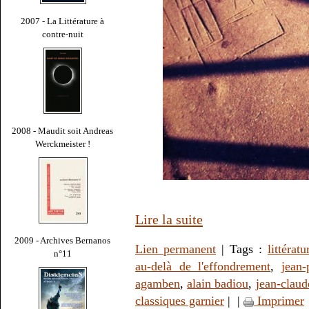
2007 - La Littérature à
contre-nuit
2008 - Maudit soit Andreas
Werckmeister !
Lire la suite
2009 - Archives Bernanos
Lien permanent
| Tags :
littératu
n°11
au-delà de l'effondrement
,
jean-
agamben
,
alain badiou
,
jean-claud
classiques garnier
|
|
Imprimer