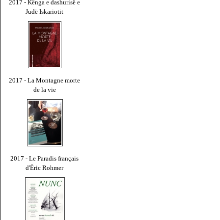
2017 - Kënga e dashurisë e
Judë Iskariotit
2017 - La Montagne morte
de la vie
2017 - Le Paradis français
d'Éric Rohmer