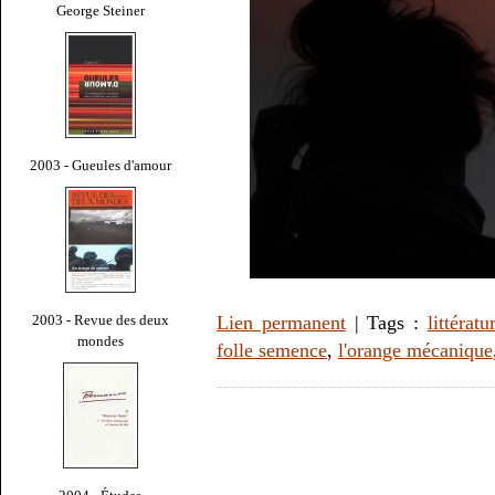
George Steiner
2003 - Gueules d'amour
2003 - Revue des deux
Lien permanent
| Tags :
littératu
mondes
folle semence
,
l'orange mécanique