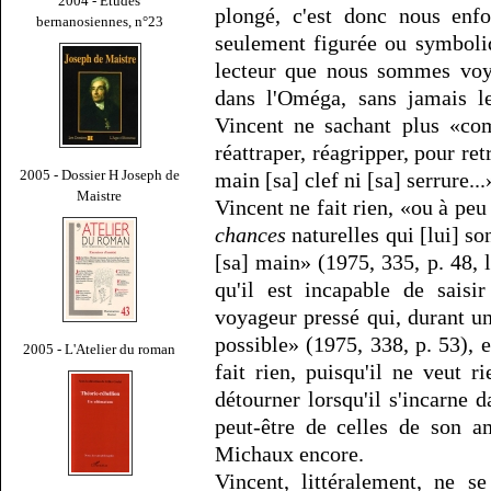
2004 - Études
plongé, c'est donc nous enfo
bernanosiennes, n°23
seulement figurée ou symboli
lecteur que nous sommes voyai
dans l'Oméga, sans jamais le
Vincent ne sachant plus «com
réattraper, réagripper, pour retr
2005 - Dossier H Joseph de
main [sa] clef ni [sa] serrure...
Maistre
Vincent ne fait rien, «ou à peu
chances
naturelles qui [lui] so
[sa] main» (1975, 335, p. 48, l
qu'il est incapable de sais
voyageur pressé qui, durant un
possible» (1975, 338, p. 53), e
2005 - L'Atelier du roman
fait rien, puisqu'il ne veut r
détourner lorsqu'il s'incarne 
peut-être de celles de son a
Michaux encore.
Vincent, littéralement, ne s