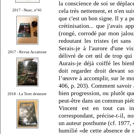
la conscience de soi se déplace 
cela très nettement, et n'en suis
2017 - Nunc, n°41
que c'est un bon signe. Il y a p
crétinisation... que j'avais 
(rongé, corrodé par mon jalou
redoutant les tristes (et sans
Serais-je à l'aurore d'une v
2017 - Revue Accattone
délivré de cet œil de trop qui
Aurais-je déjà coiffé les bien
doit regarder droit devant s
l’œuvre à accomplir, sur le mo
406, p. 203). Comment savoir av
bien progression, ou plutôt qu
2018 - La Terre demeure
peut-être dans un commun piéti
Vincent est en tout cas in
correspondant, précise-t-il, n
un auteur posthume (cf. 1977, 4
humilié «de cette absence de 