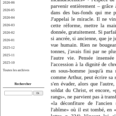
2026-06
parvenir entièrement – grâce 
2026-05
dans des bas-fonds qui me pa
2026-04
J'appelai le miracle. Il ne v
cette réforme, mettre la main
2026-03
donnée, gratuitement. Si parfa
2026-02
si ancrée, si ancienne, que je
2026-01
vue humain. Rien ne bougeant
2025-12
tonnes, j'avais fini par ne pl
2025-11
l'autre vie. Pensée insensé
2025-10
l'accession à la dignité de chr
en sous-homme jusqu'à ma m
Toutes les archives
comme Arthur, peut écrire sa
s'en évader, alors que l'autre,
Rechercher
soldat du Christ, et encore, «
rangs», ne parvient pas à trans
«la déconfiture de l'ancien
l'abîme» où il est tombé, en