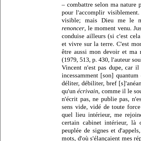
– combattre selon ma nature 
pour l'accomplir visiblement.
visible; mais Dieu me le mo
renoncer
, le moment venu. Ju
conduise ailleurs (si c'est cela
et vivre sur la terre. C'est m
être aussi mon devoir et ma 
(1979, 513, p. 430, l'auteur sou
Vincent n'est pas dupe, car il
incessamment [son] quantum d
déliter, débiliter, bref [s]'anéa
qu'un
écrivain
, comme il le so
n'écrit pas, ne publie pas, n'
sens vide, vidé de toute force
quel lieu intérieur, me rejo
certain cabinet intérieur, là
peuplée de signes et d'appel
mots, d'où s'élançaient mes ré