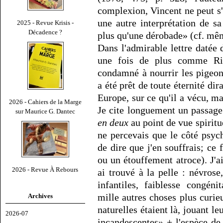
complexion, Vincent ne peut 
une autre interprétation de s
2025 - Revue Krisis -
Décadence ?
plus qu'une dérobade» (cf. même
Dans l'admirable lettre datée
une fois de plus comme Ri
condamné à nourrir les pigeon
a été prêt de toute éternité dira
Europe, sur ce qu'il a vécu, m
2026 - Cahiers de la Marge
Je cite longuement un passage 
sur Maurice G. Dantec
en deux
au point de vue spiritu
ne percevais que le côté psych
de dire que j'en souffrais; ce
ou un étouffement atroce). J'a
2026 - Revue À Rebours
ai trouvé à la pelle : névros
infantiles, faiblesse congéni
mille autres choses plus curie
Archives
naturelles étaient là, jouant le
2026-07
incandescentes» + l'espèce de 