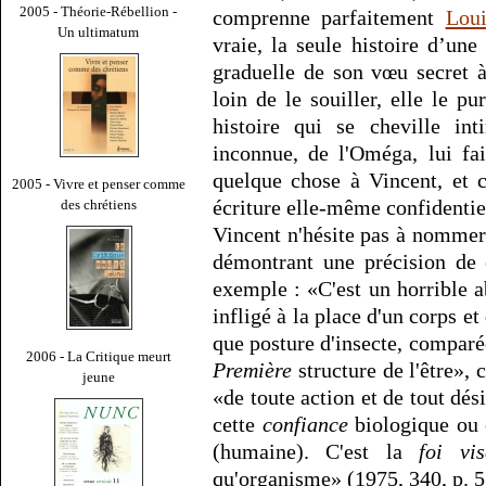
2005 - Théorie-Rébellion -
comprenne parfaitement
Lou
Un ultimatum
vraie, la seule histoire d’un
graduelle de son vœu secret à
loin de le souiller, elle le pu
histoire qui se cheville in
inconnue, de l'Oméga, lui fa
quelque chose à Vincent, et 
2005 - Vivre et penser comme
écriture elle-même confidentiel
des chrétiens
Vincent n'hésite pas à nommer s
démontrant une précision de c
exemple : «C'est un horrible ab
infligé à la place d'un corps e
que posture d'insecte, comparé
2006 - La Critique meurt
Première
structure de l'être»,
jeune
«de toute action et de tout dési
cette
confiance
biologique ou 
(humaine). C'est la
foi vis
qu'organisme» (1975, 340, p. 57