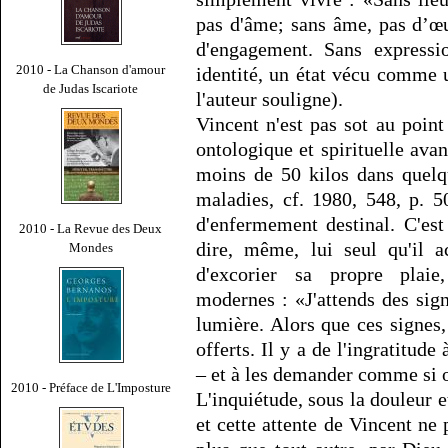
pas d'âme; sans âme, pas d’œ
d'engagement. Sans expressio
2010 - La Chanson d'amour
identité, un état vécu comme 
de Judas Iscariote
l'auteur souligne).
Vincent n'est pas sot au poin
ontologique et spirituelle ava
moins de 50 kilos dans quelq
maladies, cf. 1980, 548, p. 5
d'enfermement destinal. C'est 
2010 - La Revue des Deux
dire, même, lui seul qu'il a
Mondes
d'excorier sa propre plai
modernes : «J'attends des sign
lumière. Alors que ces signes, 
offerts. Il y a de l'ingratitud
– et à les demander comme si on
2010 - Préface de L'Imposture
L'inquiétude, sous la douleur 
et cette attente de Vincent ne