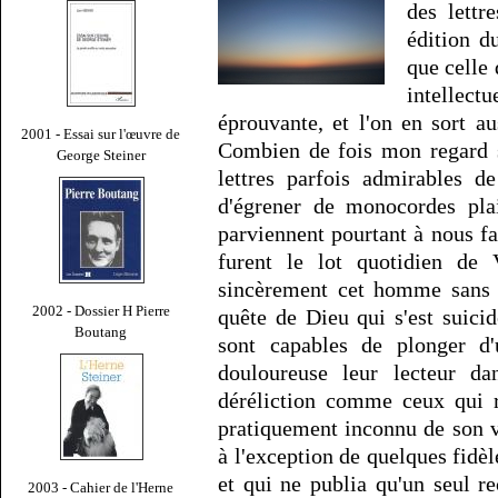
des lettr
édition d
que celle
intellectu
éprouvante, et l'on en sort a
2001 - Essai sur l'œuvre de
Combien de fois mon regard s'
George Steiner
lettres parfois admirables d
d'égrener de monocordes pla
parviennent pourtant à nous fa
furent le lot quotidien de 
sincèrement cet homme sans ê
2002 - Dossier H Pierre
quête de Dieu qui s'est suici
Boutang
sont capables de plonger d
douloureuse leur lecteur da
déréliction comme ceux qui r
pratiquement inconnu de son v
à l'exception de quelques fidèle
et qui ne publia qu'un seul r
2003 - Cahier de l'Herne