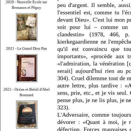
2020 - Nouvelle École sur
peu d'argent. Il semble, auss
Bernanos et Péguy
l'essentiel est, comme tu l'éc
devant Dieu». C'est lui mon pr
soit pour lui – comme un p
clandestin» (1978, 466, 
kierkegaardienne ne l'empêch
qu'il est convaincu que to
2021 - Le Grand Dieu Pan
importants», «procède aux tr
«l'admiration, la vénération [q
serait] aujourd'hui rien au p
304). Cruel dilemme tout de 
autre lettre, plus tardive : 
2021 - Océan et Brésil d'Abel
sens, prie, etc., et je vis seul
Bonnard
pense plus, je ne lis plus, je n
323).
L'Adversaire, comme toujours
dévorer : «Quant à moi, je n
défection. Forces mauvaises 