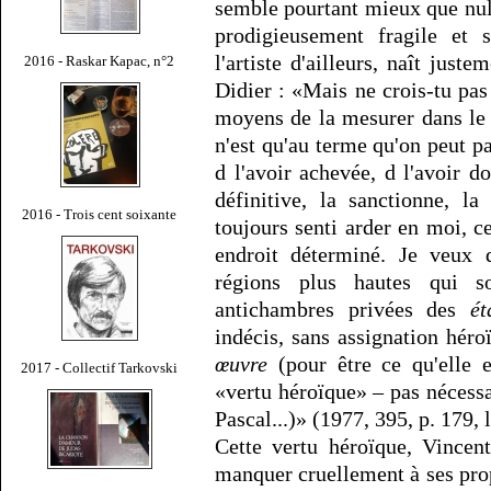
semble pourtant mieux que nu
prodigieusement fragile et 
l'artiste d'ailleurs, naît jus
2016 - Raskar Kapac, n°2
Didier : «Mais ne crois-tu pas
moyens de la mesurer dans le
n'est qu'au terme qu'on peut p
d l'avoir achevée, d l'avoir d
définitive, la sanctionne, la
2016 - Trois cent soixante
toujours senti arder en moi, c
endroit déterminé. Je veux d
régions plus hautes qui s
antichambres privées des
ét
indécis, sans assignation héro
œuvre
(pour être ce qu'elle 
2017 - Collectif Tarkovski
«vertu héroïque» – pas nécess
Pascal...)» (1977, 395, p. 179, 
Cette vertu héroïque, Vincen
manquer cruellement à ses propr