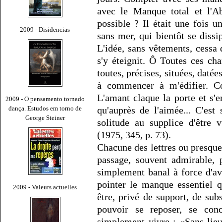
avec le Manque total et l'Ab
possible ? Il était une fois 
2009 - Disidencias
sans mer, qui bientôt se dis
L'idée, sans vêtements, cessa d
s'y éteignit. Ô Toutes ces cha
toutes, précises, situées, datée
à commencer à m'édifier. C
L'amant claque la porte et s'e
2009 - O pensamento tornado
dança. Estudos em torno de
qu'auprès de l'aimée... C'est 
George Steiner
solitude au supplice d'être v
(1975, 345, p. 73).
Chacune des lettres ou presque
passage, souvent admirable, 
simplement banal à force d'avo
pointer le manque essentiel q
2009 - Valeurs actuelles
être, privé de support, de subs
pouvoir se reposer, se conce
simplement vivre : «Sans lieu