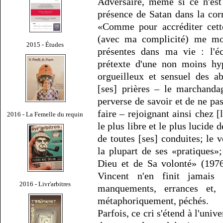
Adversaire, même si ce n'est
présence de Satan dans la co
«Comme pour accréditer cette
(avec ma complicité) me mont
2015 - Études
présentes dans ma vie : l'éc
prétexte d'une non moins hypo
orgueilleux et sensuel des ab
[ses] prières – le marchanda
perverse de savoir et de ne pas
faire – rejoignant ainsi chez [
2016 - La Femelle du requin
le plus libre et le plus lucide de
de toutes [ses] conduites; le 
la plupart de ses «pratiques
Dieu et de Sa volonté» (1976,
Vincent n'en finit jamais 
2016 - Livr'arbitres
manquements, errances et,
métaphoriquement, péchés.
Parfois, ce cri s'étend à l'univ