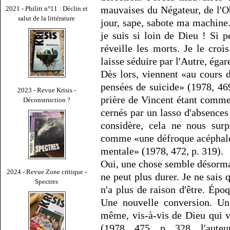
mauvaises du Négateur, de l'Ob
2021 - Philitt n°11 : Déclin et
salut de la littérature
jour, sape, sabote ma machine.
je suis si loin de Dieu ! Si 
réveille les morts. Je le cro
laisse séduire par l'Autre, égar
Dès lors, viennent «au cours 
pensées de suicide» (1978, 469,
2023 - Revue Krisis -
prière de Vincent étant comm
Déconstruction ?
cernés par un lasso d'absences
considère, cela ne nous sur
comme «une défroque acéphale, 
mentale» (1978, 472, p. 319).
Oui, une chose semble désorma
2024 - Revue Zone critique -
ne peut plus durer. Je ne sais
Spectres
n'a plus de raison d'être. Épo
Une nouvelle conversion. U
même, vis-à-vis de Dieu qui v
(1978, 475, p. 328, l'aute