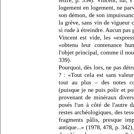
lettre, p. 334). Vincent, lui, 
logement en logement, ne parv
son démon, de son impuissance
la grève, sans vin de vigueur c
si rude à étreindre. Aucun pas 
Vincent est vide, les «expres
«obtenu leur contenance huma
l'objet principal, comme il nous
339).
Pourquoi, dès lors, ne pas détru
? : «Tout cela est sans valeur
tout au plus – des notes co
(puisque je ne puis polir et p
provenant de minéraux divers,
posés l'un à côté de l'autre 
restes archéologiques, des tess
fragments pâlis, presque imp
antique...» (1978, 478, p. 342