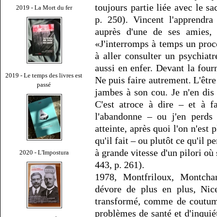
toujours partie liée avec le s
2019 - La Mort du fer
p. 250). Vincent l'apprendr
auprès d'une de ses amies, 
«J'interromps à temps un pro
à aller consulter un psychiat
aussi en enfer. Devant la fourn
2019 - Le temps des livres est
Ne puis faire autrement. L'être
passé
jambes à son cou. Je n'en dis 
C'est atroce à dire – et à f
l'abandonne – ou j'en perds
atteinte, après quoi l'on n'est 
qu'il fait – ou plutôt ce qu'il p
à grande vitesse d'un pilori où
2020 - L'Impostura
443, p. 261).
1978, Montfriloux, Montchan
dévore de plus en plus, Nice
transformé, comme de coutume
problèmes de santé et d'inquié