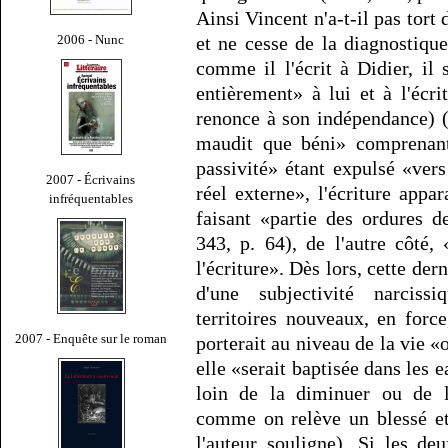
Ainsi Vincent n'a-t-il pas tort 
2006 - Nunc
et ne cesse de la diagnostique
comme il l'écrit à Didier, i
entièrement» à lui et à l'éc
renonce à son indépendance) (1
maudit que béni» comprenant
passivité» étant expulsé «vers
2007 - Écrivains
réel externe», l'écriture app
infréquentables
faisant «partie des ordures 
343, p. 64), de l'autre côté,
l'écriture». Dès lors, cette der
d'une subjectivité narcissi
territoires nouveaux, en force
2007 - Enquête sur le roman
porterait au niveau de la vie «
elle «serait baptisée dans les e
loin de la diminuer ou de l
comme on relève un blessé et
l'auteur souligne). Si les de