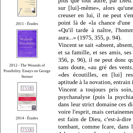
plus que tout autre, par Dieu.
sur [lui]-même», alors qu'une
creuser en lui, il ne peut s'
point là de «la chance d'une
2011 - Études
«Qu'il tarde à naître, l'ho
aura...» (1975, 355, p. 94).
Vincent se sait «absent, absent
et sa famille, et ses amis, se
356, p. 96), il ne peut donc 
2012 - The Wounds of
sans doute, «au gré des vents.
Possibility. Essays on George
«des écoutilles, en [lui] re
Steiner
aptitude à la novation, entrain 
Vincent a toujours pris soin
psychanalyse (puis la psychia
dans leur strict domaine ces di
voire l'esprit, mais certaineme
2014 - Études
est faim de Dieu, c'est-à-dire
tombant, comme Icare, dans l