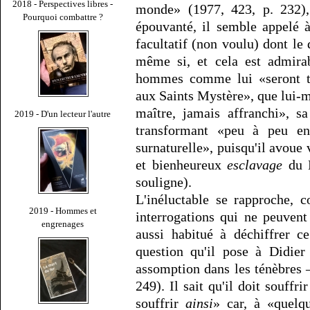
2018 - Perspectives libres -
monde» (1977, 423, p. 232),
Pourquoi combattre ?
épouvanté, il semble appelé 
facultatif (non voulu) dont le 
même si, et cela est admirab
hommes comme lui «seront t
aux Saints Mystère», que lui-
maître, jamais affranchi», s
2019 - D'un lecteur l'autre
transformant «peu à peu e
surnaturelle», puisqu'il avou
et bienheureux
esclavage
du L
souligne).
L'inéluctable se rapproche, 
2019 - Hommes et
interrogations qui ne peuve
engrenages
aussi habitué à déchiffrer c
question qu'il pose à Didie
assomption dans les ténèbres –
249). Il sait qu'il doit souff
souffrir
ainsi
» car, à «quelqu