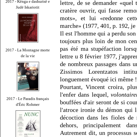
2017 - Kënga e dashurisë e
lettre, de se demander «quel 
Judë Iskariotit
cratère ouvrir, qui fasse re
mots», et lui «redonne ce
marche» (1977, 401, p. 192, je 
Il est l'homme qui a perdu so
toujours plus loin de mon cent
pas été ma stupéfaction lorsq
2017 - La Montagne morte
lettre u 8 février 1977, j'app
de la vie
de nombreux passages dans un
Zissimos Lorentzatos inti
longuement évoqué ici même !
Pourtant, Vincent croira, plu
l'enfer dans lequel,
volontair
2017 - Le Paradis français
bouffées d'air seront de si cou
d'Éric Rohmer
l'atroce ironie du démon qui 
décoction dans les fioles de
dehors, principalement d
Autrement dit, un processus s