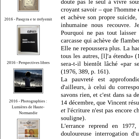
doute pas le seul à vivre sou
croyant savoir – que l'homme e
et achève son propre suicide,
2016 - Pasqyra e te rrefyemit
inhumaine nous recouvre. Je 
Pourquoi ne pas tout laisser 
carcasse qui achève de flamber
Elle ne repoussera plus. La hach
tous les autres, [l]'a étendu» 
2016 - Perspectives libres
sera-t-il bientôt lâché «par
(1976, 389, p. 161).
La pauvreté est approfondi
d'ailleurs, à celui du corresp
savons rien, et c'est dans sa d
2016 - Photographies :
14 décembre, que Vincent rés
Lumières de Haute-
et
l'écriture n'est pas encore c
Normandie
souligne).
L'errance reprend en 1977,
douloureuse interrogation d'