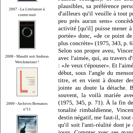
plausibles, sa préférence pers
2007 - La Littérature à
d'ailleurs qu'il veuille à tout p
contre-nuit
peu près aucun sens» concède
activité [qu'il] puisse mener à 
portée» donc, «de ce point de 
plus concrète» (1975, 343, p. 6
Selon son propre aveu, Vincen
2008 - Maudit soit Andreas
avec l'aimée, qui, au travers d
Werckmeister !
: «Je veux t'épouser». Et l'aim
début, sous l'angle du menson
titre, et en vient à douter d
jointe au doute la détache. B
souvent, la voilà mariée av
(1975, 345, p. 71). À la fin d
2009 - Archives Bernanos
tonalité rimbaldienne, Vince
n°11
destin négatif, me faut-il, tou
qu'il soit l'anti-réalité dont 
jours. Compter avec ses manq