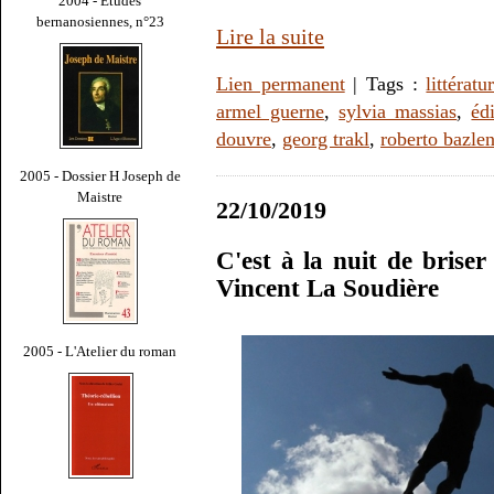
2004 - Études
bernanosiennes, n°23
Lire la suite
Lien permanent
| Tags :
littératu
armel guerne
,
sylvia massias
,
éd
douvre
,
georg trakl
,
roberto bazle
2005 - Dossier H Joseph de
Maistre
22/10/2019
C'est à la nuit de briser 
Vincent La Soudière
2005 - L'Atelier du roman