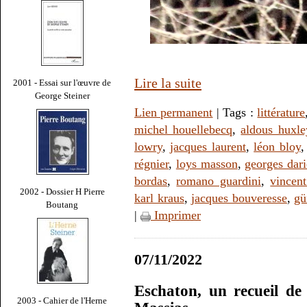
Lire la suite
2001 - Essai sur l'œuvre de
George Steiner
Lien permanent
| Tags :
littérature
michel houellebecq
,
aldous huxle
lowry
,
jacques laurent
,
léon bloy
régnier
,
loys masson
,
georges dar
bordas
,
romano guardini
,
vincent
2002 - Dossier H Pierre
karl kraus
,
jacques bouveresse
,
gü
Boutang
|
Imprimer
07/11/2022
Eschaton, un recueil de 
2003 - Cahier de l'Herne