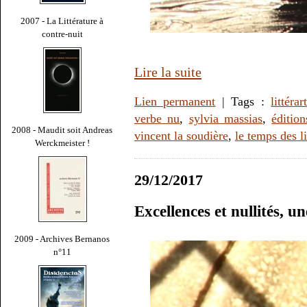
2007 - La Littérature à
contre-nuit
Lire la suite
Lien permanent
| Tags :
littérar
verbe nu
,
sylvia massias
,
édition
2008 - Maudit soit Andreas
vincent la soudière
,
le temps des l
Werckmeister !
29/12/2017
Excellences et nullités, u
2009 - Archives Bernanos
n°11