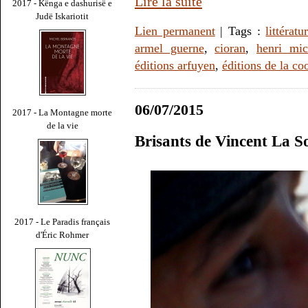
Lire la suite
2017 - Kënga e dashurisë e
Judë Iskariotit
Lien permanent
| Tags :
littératu
armel guerne
,
cioran
,
henri mi
éditions arfuyen
,
éditions de la co
06/07/2015
2017 - La Montagne morte
de la vie
Brisants de Vincent La S
2017 - Le Paradis français
d'Éric Rohmer