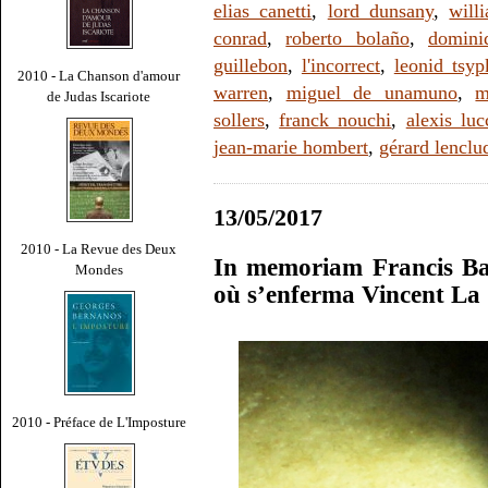
elias canetti
,
lord dunsany
,
will
conrad
,
roberto bolaño
,
domini
guillebon
,
l'incorrect
,
leonid tsyp
2010 - La Chanson d'amour
warren
,
miguel de unamuno
,
m
de Judas Iscariote
sollers
,
franck nouchi
,
alexis luc
jean-marie hombert
,
gérard lenclu
13/05/2017
2010 - La Revue des Deux
In memoriam Francis Bac
Mondes
où s’enferma Vincent La
2010 - Préface de L'Imposture