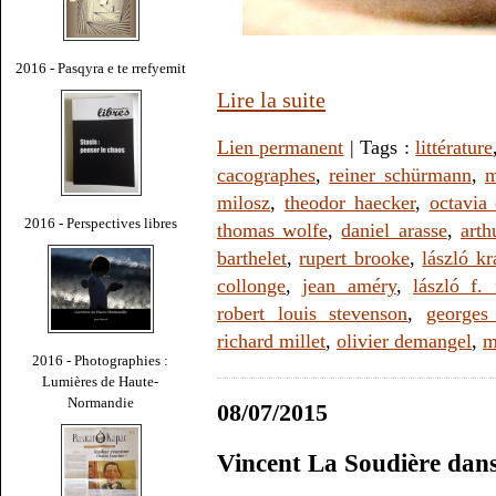
2016 - Pasqyra e te rrefyemit
Lire la suite
Lien permanent
| Tags :
littérature
cacographes
,
reiner schürmann
,
m
milosz
,
theodor haecker
,
octavia 
2016 - Perspectives libres
thomas wolfe
,
daniel arasse
,
art
barthelet
,
rupert brooke
,
lászló k
collonge
,
jean améry
,
lászló f. 
robert louis stevenson
,
georges
richard millet
,
olivier demangel
,
m
2016 - Photographies :
Lumières de Haute-
Normandie
08/07/2015
Vincent La Soudière dans