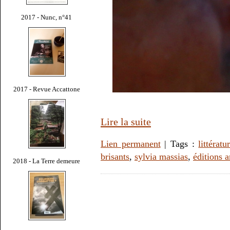
2017 - Nunc, n°41
2017 - Revue Accattone
Lire la suite
Lien permanent
| Tags :
littératu
brisants
,
sylvia massias
,
éditions 
2018 - La Terre demeure