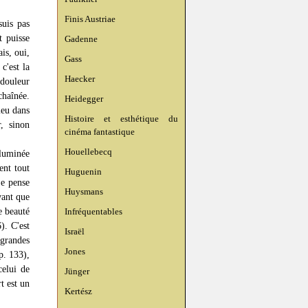
Finis Austriae
suis pas
t puisse
Gadenne
is, oui,
Gass
c'est la
Haecker
 douleur
chaînée.
Heidegger
ieu dans
Histoire et esthétique du
r, sinon
cinéma fantastique
Houellebecq
lluminée
ent tout
Huguenin
je pense
Huysmans
vant que
e beauté
Infréquentables
). C'est
Israël
grandes
Jones
p. 133),
celui de
Jünger
t est un
Kertész