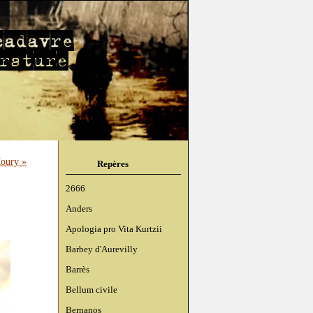
Moury »
Repères
2666
Anders
Apologia pro Vita Kurtzii
Barbey d'Aurevilly
Barrès
Bellum civile
Bernanos