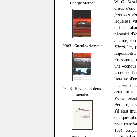
W. G. Sebal
George Steiner
crises d'une
fantômes. En
laquelle il v
qui n'en aba
nécessité d'é
atteinte, d'
2003 - Gueules d'amour
Silverblatt
, 
impossibilité
En somme, et
une «conque 
«rond de fum
livre est d'u
une «voix de
2003 - Revue des deux
ceux qui ne p
mondes
W. G. Sebald
Bernard, a p
s'il était i
quelques phot
pour transfo
168), essaya
discrète dan