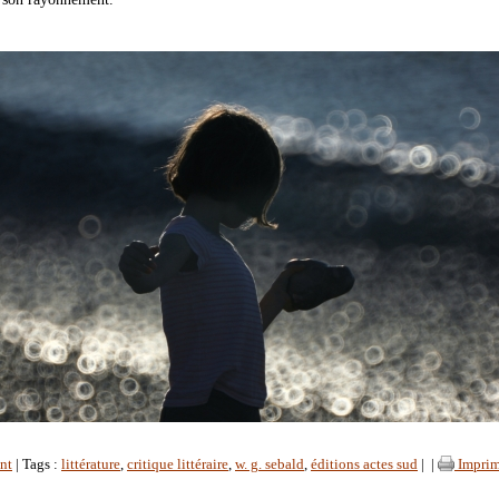
nt
| Tags :
littérature
,
critique littéraire
,
w. g. sebald
,
éditions actes sud
|
|
Imprim