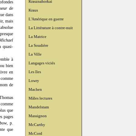
Krasznahorkai
ofondes
seur de
Kraus
que dans
L'Amérique en guerre
ir, mais
 absolue
La Littérature à contre-nuit
 presque
La Matrice
 Michael
La Soudière
a quasi-
La Ville
semble à
Langages viciés
 ou bien
Les îles
livre en
c, comme
Lowry
u nom de
Machen
 Thomas
Mâles lectures
é, comme
Mandelstam
plus que
Massignon
es pages
ubow
, p.
McCarthy
nte que
McCord