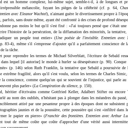
d est un homme complexe, lui-même sujet, semble-t-il, à de longues et pr
 irrépressible mélancolie, fuyant les pièges de la célébrité (cf. p. 64,
Chas
tretien avec Eleanor Wachtel
), n'aimant guère le divertissement propre à l'épo
it, parfois, sans doute même, ayant été confronté à des crises de profond désespo
ndonne pas moins le but qu'il s'est fixé : «J'ai toujours pensé que c'était une
crire l'histoire de la persécution, de la diffamation des minorités, la tentative,
éradiquer un peuple tout entier» (
Une poésie de l'invisible. Entretien avec
pp. 83-4), même s'il s'empresse d'ajouter qu'il a parfaitement conscience de l
 de la tâche.
 pour reprendre les termes de Michael Silverblatt, l'écriture de Sebald res
dans lequel [il autorise] le monde à hurler sa désespérance (p. 90). Conque
ée» (p. 146) selon Ruth Franklin, la tentative que Sebald a poursuivie de 
ne extrême fragilité, alors qu'il s'est voulu, selon les termes de Charles Simi
 la conscience, comme quelqu'un qui se souvient de l'injustice, qui parle a
euvent plus parler» (
La Conspiration du silence
, p. 150).
, héritier d'écrivains comme Gottfried Keller, Adalbert Stifter ou encore
arlé au nom des oubliés, n'hésitant pas à plonger dans les méandres du pass
nvinciblement attiré par une pesanteur propre à des époques dont ne subsistent 
ographies jaunies et de la poussière, cette poussière qui s'est «infiltré dans l
rmer le papier en pierre» (
Franchir des frontières. Entretien avec Arthur L
nt tout de même coûte que coûte d'approcher d'une vérité aussi intermitte
s son rayonnement.