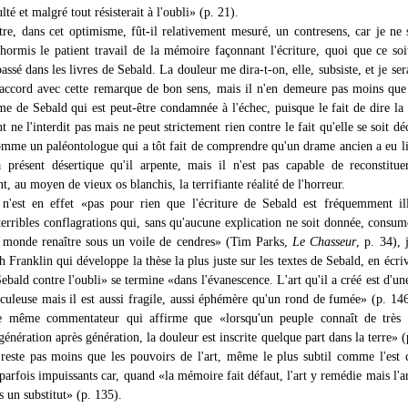
lté et malgré tout résisterait à l'oubli» (p. 21).
être, dans cet optimisme, fût-il relativement mesuré, un contresens, car je ne 
 hormis le patient travail de la mémoire façonnant l'écriture, quoi que ce soi
assé dans les livres de Sebald. La douleur me dira-t-on, elle, subsiste, et je sera
d'accord avec cette remarque de bon sens, mais il n'en demeure pas moins que 
me de Sebald qui est peut-être condamnée à l'échec, puisque le fait de dire la
 ne l'interdit pas mais ne peut strictement rien contre le fait qu'elle se soit dé
omme un paléontologue qui a tôt fait de comprendre qu'un drame ancien a eu l
 présent désertique qu'il arpente, mais il n'est pas capable de reconstitue
, au moyen de vieux os blanchis, la terrifiante réalité de l'horreur.
 n'est en effet «pas pour rien que l'écriture de Sebald est fréquemment i
terribles conflagrations qui, sans qu'aucune explication ne soit donnée, consum
le monde renaître sous un voile de cendres» (Tim Parks,
Le Chasseur
, p. 34), 
h Franklin qui développe la thèse la plus juste sur les textes de Sebald, en écri
Sebald contre l'oubli» se termine «dans l'évanescence. L'art qu'il a créé est d'un
culeuse mais il est aussi fragile, aussi éphémère qu'un rond de fumée» (p. 146
e même commentateur qui affirme que «lorsqu'un peuple connaît de très 
génération après génération, la douleur est inscrite quelque part dans la terre» (
 reste pas moins que les pouvoirs de l'art, même le plus subtil comme l'est 
parfois impuissants car, quand «la mémoire fait défaut, l'art y remédie mais l'ar
s un substitut» (p. 135).