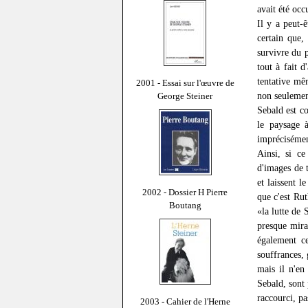
avait été occu
Il y a peut-
certain que,
survivre du p
tout à fait 
tentative mê
2001 - Essai sur l'œuvre de
non seulement
George Steiner
Sebald est c
le paysage à
imprécisément
Ainsi, si ce
d'images de 
et laissent 
2002 - Dossier H Pierre
que c'est Rut
Boutang
«la lutte de 
presque mira
également c
souffrances, 
mais il n'en
Sebald, sont 
raccourci, pa
2003 - Cahier de l'Herne