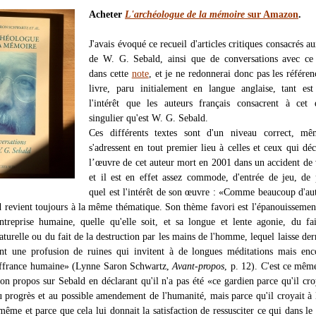
Acheter
L'archéologue de la mémoire
sur Amazon
.
J'avais évoqué ce recueil d'articles critiques consacrés au
de W. G. Sebald, ainsi que de conversations avec ce 
dans cette
note
, et je ne redonnerai donc pas les référen
livre, paru initialement en langue anglaise, tant es
l'intérêt que les auteurs français consacrent à cet 
singulier qu'est W. G. Sebald.
Ces différents textes sont d'un niveau correct, mêm
s'adressent en tout premier lieu à celles et ceux qui dé
l’œuvre de cet auteur mort en 2001 dans un accident de 
et il est en effet assez commode, d'entrée de jeu, de 
quel est l'intérêt de son œuvre : «Comme beaucoup d'au
d revient toujours à la même thématique. Son thème favori est l'épanouissemen
treprise humaine, quelle qu'elle soit, et sa longue et lente agonie, du fa
aturelle ou du fait de la destruction par les mains de l'homme, lequel laisse derr
nt une profusion de ruines qui invitent à de longues méditations mais enc
uffrance humaine» (Lynne Saron Schwartz,
Avant-propos
, p. 12). C'est ce mêm
on propos sur Sebald en déclarant qu'il n'a pas été «ce gardien parce qu'il cro
 progrès et au possible amendement de l'humanité, mais parce qu'il croyait à 
-même et parce que cela lui donnait la satisfaction de ressusciter ce qui dans le