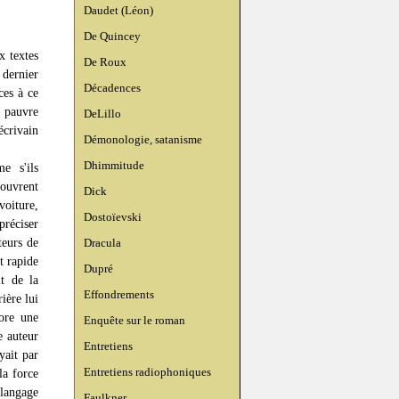
Daudet (Léon)
De Quincey
x textes
De Roux
dernier
Décadences
ces à ce
t pauvre
DeLillo
écrivain
Démonologie, satanisme
Dhimmitude
e s'ils
couvrent
Dick
voiture,
Dostoïevski
préciser
teurs de
Dracula
t rapide
Dupré
it de la
Effondrements
ière lui
ore une
Enquête sur le roman
e auteur
Entretiens
yait par
Entretiens radiophoniques
la force
 langage
Faulkner