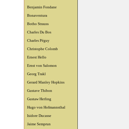
Benjamin Fondane
Bonaventura
Botho Strauss
Charles Du Bos
Charles Péguy
Christophe Colomb
Ernest Hello
Ernst von Salomon
Georg Trakl
Gerard Manley Hopkins
Gustave Thibon
Gustaw Herling
Hugo von Hofmannsthal
Isidore Ducasse
Jaime Semprun