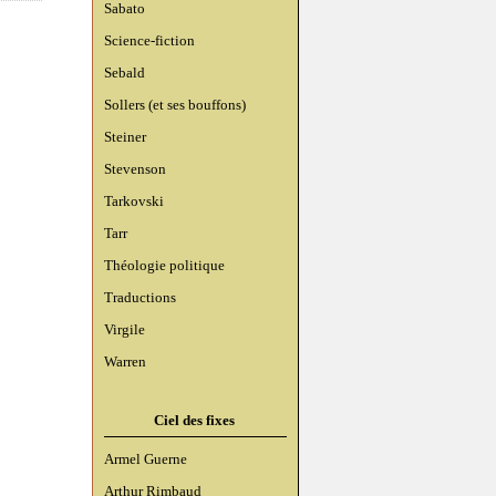
Sabato
Science-fiction
Sebald
Sollers (et ses bouffons)
Steiner
Stevenson
Tarkovski
Tarr
Théologie politique
Traductions
Virgile
Warren
Ciel des fixes
Armel Guerne
Arthur Rimbaud