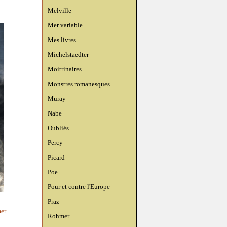
Melville
Mer variable...
Mes livres
Michelstaedter
Moitrinaires
Monstres romanesques
Muray
Nabe
Oubliés
Percy
Picard
Poe
Pour et contre l'Europe
Praz
er
Rohmer