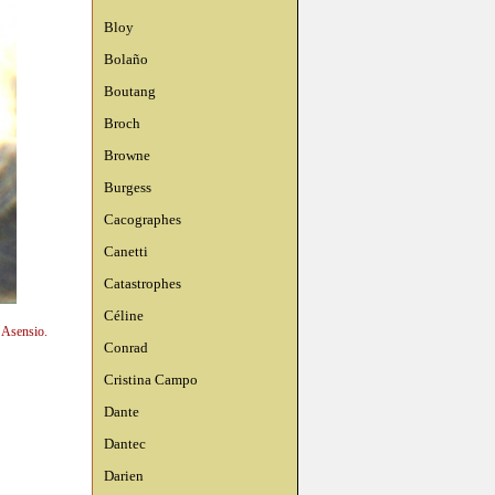
Bloy
Bolaño
Boutang
Broch
Browne
Burgess
Cacographes
Canetti
Catastrophes
Céline
n Asensio.
Conrad
Cristina Campo
Dante
Dantec
Darien