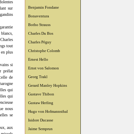
dolentes
Benjamin Fondane
lant sur
 gandins
Bonaventura
Botho Strauss
arantie
 blancs,
Charles Du Bos
 Charles
Charles Péguy
ngs tout
Christophe Colomb
 en plus
Ernest Hello
vains si
Ernst von Salomon
 prélat
Georg Trakl
celle de
harogne
Gerard Manley Hopkins
lles qui
Gustave Thibon
lles qui
encieuse
Gustaw Herling
que nous
Hugo von Hofmannsthal
elles se
Isidore Ducasse
eux, aux
Jaime Semprun
 missels