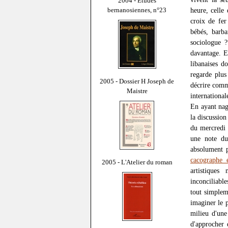
2004 - Études
bernanosiennes, n°23
heure, celle
croix de fer
bébés, barba
sociologue ?
davantage. E
libanaises d
regarde plus
2005 - Dossier H Joseph de
décrire comme
Maistre
international
En ayant nag
la discussion
du mercredi 
une note du
absolument p
cacographe 
2005 - L'Atelier du roman
artistiques
inconciliabl
tout simplem
imaginer le p
milieu d'une
d'approcher 