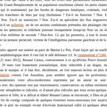
 du Grand Remplacement de sa population souchienne (disent les petits chante
 qui le soutiennent) par des hordes de dangereux fanatiques, criminels, vio
res trancheurs de têtes par trop chrétiennes ? Est-il un historien ? Non. E
 Non. Est-il un statisticien ? Non. Est-il un spécialiste des flux migratoir
st-il un
milletiste
, un de ces anciens combattants prétendus des phalanges chr
ont les sphincters se relâchent pourtant brusquement lorsqu'un Noir ou un A
 d'un millième de seconde ? Peut-être. Ce qui lui permettra, à tout le moin
 un penseur persécuté, victime de l'intelligentsia parisienne gauchiste et de la 
e.
uère apporté son soutien au parti de Marine Le Pen, d'une façon qui ne souff
 amphibologique dont il s'est fait le zélé défenseur (cf. le
communiqué n°1360
,
21 mars 2012), Renaud Camus, contrairement à ce qu'affirme Pierre Assouli
 29 mars tout bonnement journalistique, donc réductible à un slogan, n
as le masque, et il faut être, décidément, un fort mauvais lecteur en plus d
émérite
comme l'est Assouline, pour sembler ignorer que les professions
 modernistes voire ultra-modernistes exprimées par un auteur ne sont
es avec des opinions non pas réactionnaires, conservatrices ou même extrémis
ent xénophobes et ridicules, et d'autant plus ridicules que nous avons quelque
auvre et frêle, le si délicat et éthéré Renaud Camus se retrouvant, à Dieu ne pl
 fin de cortège composée de quelques frontistes mono-neuronaux fort surpri
de si près un exemple vivant d'écrivain homosexuel rallié (à quelques
détai