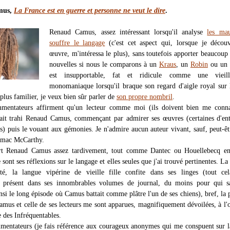
mus,
La France est en guerre et personne ne veut le dire
.
Renaud Camus, assez intéressant lorsqu'il analyse
les ma
souffre le langage
(c'est cet aspect qui, lorsque je décou
œuvre, m'intéressa le plus), sans toutefois apporter beaucoup
nouvelles si nous le comparons à un
Kraus
, un
Robin
ou un 
est insupportable, fat et ridicule comme une vieill
monomaniaque lorsqu'il braque son regard d'aigle royal sur l
e plus familier, je veux bien sûr parler de
son propre nombril
.
mmentateurs affirment qu'un lecteur comme moi (ils doivent bien me connaî
ait trahi Renaud Camus, commençant par admirer ses œuvres (certaines d'ent
s) puis le vouant aux gémonies. Je n'admire aucun auteur vivant, sauf, peut-ê
rmac McCarthy.
ert Renaud Camus assez tardivement, tout comme Dantec ou Houellebecq en
 sont ses réflexions sur le langage et elles seules que j'ai trouvé pertinentes. La 
té, la langue vipérine de vieille fille confite dans ses linges (tout cel
 présent dans ses innombrables volumes de journal, du moins pour qui sai
si le long épisode où Camus battait comme plâtre l'un de ses chiens), bref, la p
mus et celle de ses lecteurs me sont apparues, magnifiquement dévoilées, à l'
e des Infréquentables.
mentateurs (je fais référence aux courageux anonymes qui me conspuent sur l