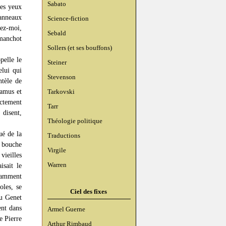
Sabato
les yeux
anneaux
Science-fiction
nez-moi,
Sebald
 manchot
Sollers (et ses bouffons)
pelle le
Steiner
elui qui
Stevenson
ntèle de
Camus et
Tarkovski
ctement
Tarr
 disent,
Théologie politique
ué de la
Traductions
 bouche
Virgile
vieilles
Warren
isait le
alamment
oles, se
Ciel des fixes
au Genet
ent dans
Armel Guerne
e Pierre
Arthur Rimbaud