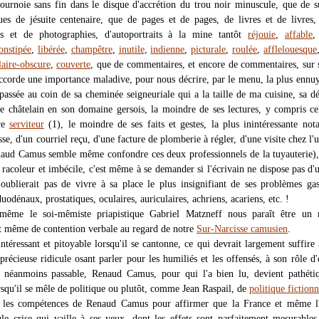
tournoie sans fin dans le disque d'accrétion du trou noir minuscule, que de su
es de jésuite centenaire, que de pages et de pages, de livres et de livres
es et de photographies, d'autoportraits à la mine tantôt
réjouie
,
affable
onstipée
,
libérée
,
champêtre
,
inutile
,
indienne
,
picturale
,
roulée
,
afflelouesque
laire-obscure
,
couverte
, que de commentaires, et encore de commentaires, sur s
accorde une importance maladive, pour nous décrire, par le menu, la plus ennu
passée au coin de sa cheminée seigneuriale qui a la taille de ma cuisine, sa dé
 châtelain en son domaine gersois, la moindre de ses lectures, y compris ce
tre
serviteur
(1), le moindre de ses faits et gestes, la plus inintéressante not
se, d'un courriel reçu, d'une facture de plomberie à régler, d'une visite chez l'
naud Camus semble même confondre ces deux professionnels de la tuyauterie)
racoleur et imbécile, c'est même à se demander si l'écrivain ne dispose pas d'
'oublierait pas de vivre à sa place le plus insignifiant de ses problèmes gas
duodénaux, prostatiques, oculaires, auriculaires, achriens, acariens, etc. !
ême le soi-mêmiste priapistique Gabriel Matzneff nous paraît être un 
et même de contention verbale au regard de notre
Sur-Narcisse camusien
.
ntéressant et pitoyable lorsqu'il se cantonne, ce qui devrait largement suffire 
 précieuse ridicule osant parler pour les humiliés et les offensés, à son rôle d'
s néanmoins passable, Renaud Camus, pour qui l'a bien lu, devient pathéti
rsqu'il se mêle de politique ou plutôt, comme Jean Raspail, de
politique fictionn
t les compétences de Renaud Camus pour affirmer que la France et même l
ule crise qui vaille à ses yeux, dont les effets sont parfaitement mesurable