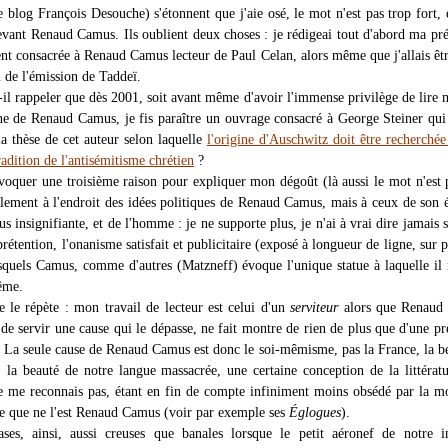
 blog François Desouche) s'étonnent que j'aie osé, le mot n'est pas trop fort,
vant Renaud Camus. Ils oublient deux choses : je rédigeai tout d'abord ma pr
ent consacrée à Renaud Camus lecteur de Paul Celan, alors même que j'allais êtr
u de l'émission de Taddeï.
-il rappeler que dès 2001, soit avant même d'avoir l'immense privilège de lire 
ne de Renaud Camus, je fis paraître un ouvrage consacré à George Steiner qu
a thèse de cet auteur selon laquelle
l'origine d'Auschwitz doit être recherchée
radition de l'antisémitisme chrétien
?
évoquer une troisième raison pour expliquer mon dégoût (là aussi le mot n'est 
ulement à l'endroit des idées politiques de Renaud Camus, mais à ceux de son é
us insignifiante, et de l'homme : je ne supporte plus, je n'ai à vrai dire jamais 
 prétention, l'onanisme satisfait et publicitaire (exposé à longueur de ligne, sur p
lesquels Camus, comme d'autres (Matzneff) évoque l'unique statue à laquelle il
même.
je le répète : mon travail de lecteur est celui d'un
serviteur
alors que Renaud
de servir une cause qui le dépasse, ne fait montre de rien de plus que d'une pr
. La seule cause de Renaud Camus est donc le soi-mêmisme, pas la France, la b
, la beauté de notre langue massacrée, une certaine conception de la littérat
ne me reconnais pas, étant en fin de compte infiniment moins obsédé par la m
e que ne l'est Renaud Camus (voir par exemple ses
Églogues
).
es, ainsi, aussi creuses que banales lorsque le petit aéronef de notre in