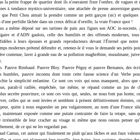
as la petite frappe de quartier dont ils n'oseraient fixer l'ombre, de vagues et 
es à tendance mystico-universitaire, une attachée de presse anorexique gueu
ts que Petit Chou aimait la prendre comme un petit garçon (
sic
) et quelques
 d'une perfidie lâchée dans un creux délicat d'oreille, la vraie France quoi !
s a même déposé sur ses tartines de pain aux figues son AOC in-nocente, g
gaire et d'ADN gaulois, celle des humiliés et des offensés modernes, tous
 fidèles à leurs épouses et grands reproducteurs devant l'Éternel que notre
emps modernes prétend défendre et, retenez-le il vous le demande ses petits poi
lère contenue, laver à grande eau de sa pollution maghrébine, musulmane, juive
e.
n. Pauvre Rimbaud. Pauvre Bloy. Pauvre Péguy et pauvre Bernanos, des écri
s humbles, pauvre inconnu dont toute cette fausse science d'un Verbe pour
chie la simplicité enfantine. Ce sont ces voix qui nous manquent, alors que 
s, paraît-il raillée, empêchée, tue même, se répand comme un jus de c
 plus secrète pourriture, ce sont ces voix qui, seules, ne nous font pas honte, ce
ver, celles qui se sont levées et semblent à présent définitivement éteintes, ce
 peur, quitte à nous engueuler un peu vulgairement, au nom d'une France sil
, maintenant exposée comme une putain contrainte de faire la retape, sans 
e irrésistible de leur cracher au visage ni même que nous osions penser qu'
hement, de ce qui ne les regardait pas.
ud Camus, cet auteur qui finalement ne plaît qu'aux lâches et aux faux valeur
lles et ceux qui planquent leur trouille, leur haine, leur racisme, derrière des