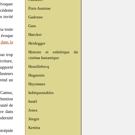
 évoquer
Finis Austriae
écédente
e invité
Gadenne
Gass
ma toute
Haecker
i évoque
 dans la
Heidegger
Histoire et esthétique du
pas trop
cinéma fantastique
criture,
Houellebecq
supporté
lusieurs
Huguenin
 rend un
Huysmans
 Camus,
Infréquentables
étention
Israël
eauté de
Jones
ure dans
odernité
Jünger
Kertész
trépide