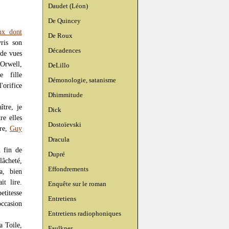
Daudet (Léon)
De Quincey
ux dont
De Roux
vris son
Décadences
 de vues
Orwell,
DeLillo
e fille
Démonologie, satanisme
'orifice
Dhimmitude
tre, je
Dick
re elles
Dostoïevski
tre,
Guy
Dracula
 fin de
Dupré
lâcheté,
Effondrements
a, bien
t lire.
Enquête sur le roman
etitesse
Entretiens
occasion
Entretiens radiophoniques
a Toile,
Faulkner