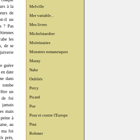
urs à la
Melville
leurs de
Mer variable...
st-il un
Mes livres
es ? Pas
étiennes
Michelstaedter
rabe les
Moitrinaires
s, de se
Monstres romanesques
juiverie
Muray
re guère
Nabe
 en date
ne dans
Oubliés
e tombe
Percy
'être un
Picard
 de foi
 jamais
Poe
tes mais
Pour et contre l'Europe
 peine à
Praz
aise, au
s ma foi
Rohmer
ls
près,