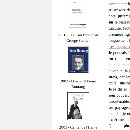
comme sur le
Auschwitz de
note, justem
sur le platea
Ensuite, faut
première lig
2001 - Essai sur l'œuvre de
longuement l
George Steiner
très longue t
Je pourrais 
fort) non se
de plus en pl
la vanité, la
sites), par 
2002 - Dossier H Pierre
culte : lui-
Boutang
Je le dis et 
sous couvert 
insoutenable
ses paysages
laquelle je 
expérimental
Que de phras
2003 - Cahier de l'Herne