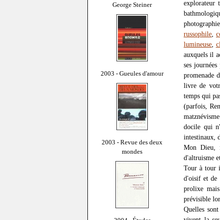
explorateur 
George Steiner
bathmologiqu
photographi
russophile
,
c
lumineuse
,
c
auxquels il 
ses journées 
2003 - Gueules d'amour
promenade de
livre de vo
temps qui pas
(parfois, Re
matznévisme 
docile qui n
intestinaux, 
2003 - Revue des deux
Mon Dieu, m
mondes
d'altruisme 
Tour à tour i
d'oisif et de
prolixe mai
prévisible lo
Quelles son
vivent la se