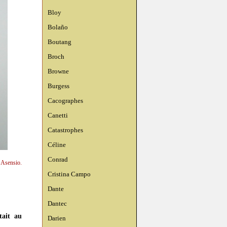
Bloy
Bolaño
Boutang
Broch
Browne
Burgess
Cacographes
Canetti
Catastrophes
Céline
Conrad
 Asensio.
Cristina Campo
Dante
Dantec
tait au
Darien