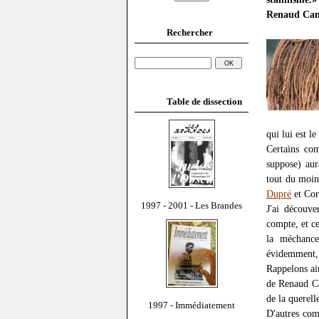
Renaud Ca
Rechercher
Table de dissection
qui lui est l
Certains co
suppose) aur
tout du moin
Dupré
et Co
1997 - 2001 - Les Brandes
J'ai découv
compte, et ce
la méchance
évidemment,
Rappelons ain
de Renaud Ca
de la querell
1997 - Immédiatement
D'autres com