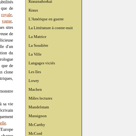
Krasznahorkai
btilités
, que de
Kraus
,
royale
,
L'Amérique en guerre
,
vague
,
es sites
La Littérature à contre-nuit
yeuse de
La Matrice
licieuse
La Soudière
lle d'un
ation du
La Ville
urologue
Langages viciés
, que de
Les îles
un clone
triques,
Lowry
Machen
monstre
Mâles lectures
à sa vie
Mandelstam
écrivain
Massignon
quement
elle
.
McCarthy
'Europe
McCord
s chaque