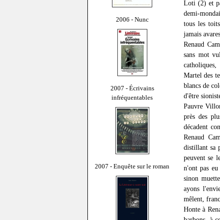
Loti (2) et p
demi-mondain
2006 - Nunc
tous les toi
jamais avares
Renaud Camu
sans mot vul
catholiques,
Martel des t
blancs de co
2007 - Écrivains
d'être sionist
infréquentables
Pauvre Villo
près des plu
décadent con
Renaud Camu
distillant sa
peuvent se le
2007 - Enquête sur le roman
n'ont pas eu
sinon muette
ayons l'envi
mêlent, franc
Honte à Rena
barbons, à ce