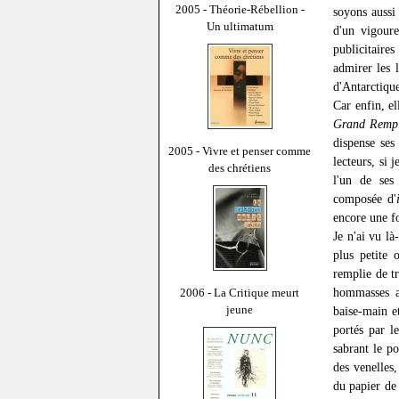
2005 - Théorie-Rébellion -
soyons aussi
Un ultimatum
d'un vigour
publicitaire
admirer les 
d'Antarctique
Car enfin, e
Grand Remp
dispense ses
2005 - Vivre et penser comme
lecteurs, si
des chrétiens
l'un de ses
composée d'
encore une fo
Je n'ai vu là
plus petite
remplie de t
hommasses au
2006 - La Critique meurt
jeune
baise-main e
portés par l
sabrant le p
des venelles,
du papier de 