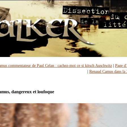
mus commentateur de Paul Celan : cachez-moi ce si kitsch Auschwitz
|
Page d'
|
Renaud Camus dans la 
mus, dangereux et loufoque