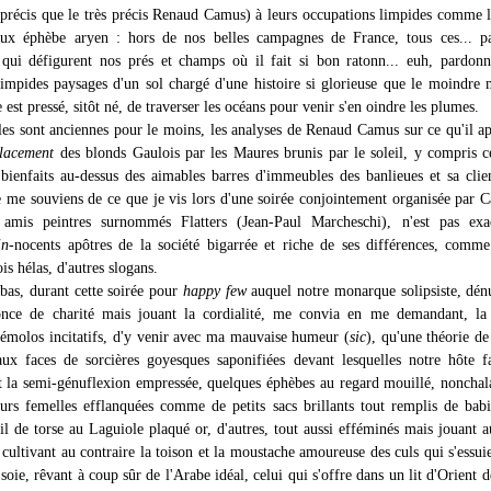
 précis que le très précis Renaud Camus) à leurs occupations limpides comme 
eux éphèbe aryen : hors de nos belles campagnes de France, tous ces... p
s qui défigurent nos prés et champs où il fait si bon ratonn... euh, pardon
limpides paysages d'un sol chargé d'une histoire si glorieuse que le moindre
 est pressé, sitôt né, de traverser les océans pour venir s'en oindre les plumes.
lles sont anciennes pour le moins, les analyses de Renaud Camus sur ce qu'il ap
lacement
des blonds Gaulois par les Maures brunis par le soleil, y compris c
 bienfaits au-dessus des aimables barres d'immeubles des banlieues et sa clie
 je me souviens de ce que je vis lors d'une soirée conjointement organisée par 
 amis peintres surnommés Flatters (Jean-Paul Marcheschi), n'est pas exa
in
-nocents apôtres de la société bigarrée et riche de ses différences, comme
is hélas, d'autres slogans.
-bas, durant cette soirée pour
happy few
auquel notre monarque solipsiste, dén
 once de charité mais jouant la cordialité, me convia en me demandant, la
rémolos incitatifs, d'y venir avec ma mauvaise humeur (
sic
), qu'une théorie de 
x faces de sorcières goyesques saponifiées devant lesquelles notre hôte fa
t la semi-génuflexion empressée, quelques éphèbes au regard mouillé, nonch
eurs femelles efflanquées comme de petits sacs brillants tout remplis de babi
oil de torse au Laguiole plaqué or, d'autres, tout aussi efféminés mais jouant 
 cultivant au contraire la toison et la moustache amoureuse des culs qui s'essui
soie, rêvant à coup sûr de l'Arabe idéal, celui qui s'offre dans un lit d'Orient d