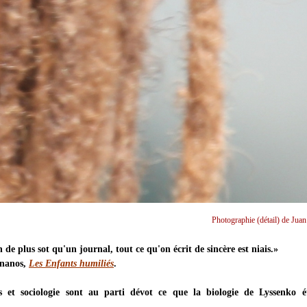
Photographie (détail) de Juan
en de plus sot qu'un journal, tout ce qu'on écrit de sincère est niais.»
rnanos,
Les Enfants humiliés
.
es et sociologie sont au parti dévot ce que la biologie de Lyssenko é