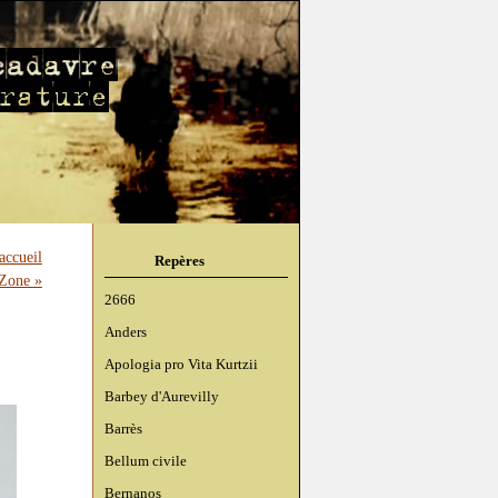
accueil
Repères
Zone »
2666
Anders
Apologia pro Vita Kurtzii
Barbey d'Aurevilly
Barrès
Bellum civile
Bernanos