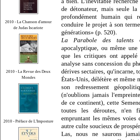
à bien. L'inévitable recherche 
de détonateur, mais seule la
profondément humain qui rel
2010 - La Chanson d'amour
conduire le projet à son terme,
de Judas Iscariote
générations» (p. 520).
La Parabole des talents
e
apocalyptique, ou même une i
que les critiques ont appelé
analyse sans concession du ph
dérives sectaires, qu'incarne, t
2010 - La Revue des Deux
Mondes
États-Unis, délétère et même 
son redressement géopolit
(n'oublions jamais l'empreint
de ce continent), cette Semen
toutes les déroutes, n'en 
empruntant les mêmes voies 
2010 - Préface de L'Imposture
autre culte soucieux de prospér
Las, nous ne saurons jamais