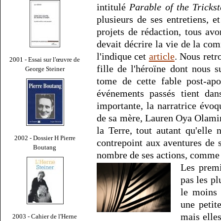
intitulé
Parable of the Trickst
plusieurs de ses entretiens, 
projets de rédaction, tous avo
devait décrire la vie de la c
l'indique cet
article
. Nous ret
2001 - Essai sur l'œuvre de
fille de l'héroïne dont nous 
George Steiner
tome de cette fable post-apo
événements passés tient da
importante, la narratrice évoq
de sa mère, Lauren Oya Olami
la Terre, tout autant qu'elle 
2002 - Dossier H Pierre
contrepoint aux aventures de 
Boutang
nombre de ses actions, comme 
Les premi
pas les pl
le moins 
une peti
mais elle
2003 - Cahier de l'Herne