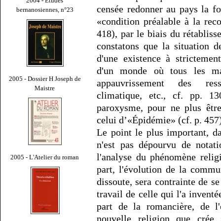
2004 - Études
censée redonner au pays la f
bernanosiennes, n°23
«condition préalable à la re
418), par le biais du rétabliss
constatons que la situation d
d'une existence à strictemen
d'un monde où tous les mau
2005 - Dossier H Joseph de
appauvrissement des ress
Maistre
climatique, etc., cf. pp. 1
paroxysme, pour ne plus être
celui d’«Épidémie» (cf. p. 457)
Le point le plus important, da
n'est pas dépourvu de notati
l'analyse du phénomène relig
2005 - L'Atelier du roman
part, l'évolution de la comm
dissoute, sera contrainte de se 
travail de celle qui l'a invent
part de la romancière, de l'
nouvelle religion que crée 