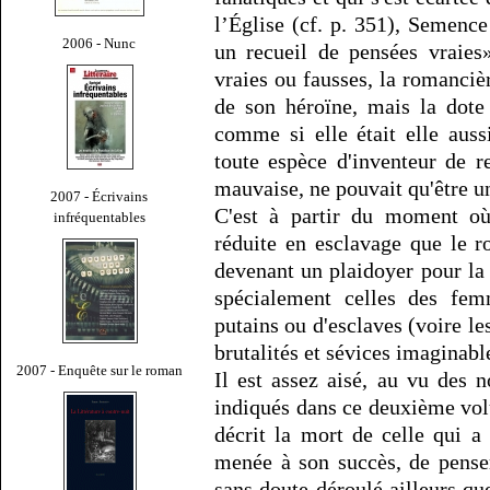
l’Église (cf. p. 351), Semence
2006 - Nunc
un recueil de pensées vraies»
vraies ou fausses, la romanciè
de son héroïne, mais la dote 
comme si elle était elle aus
toute espèce d'inventeur de 
mauvaise, ne pouvait qu'être u
2007 - Écrivains
C'est à partir du moment o
infréquentables
réduite en esclavage que le r
devenant un plaidoyer pour la 
spécialement celles des femm
putains ou d'esclaves (voire le
brutalités et sévices imaginable
2007 - Enquête sur le roman
Il est assez aisé, au vu des
indiqués dans ce deuxième vo
décrit la mort de celle qui a
menée à son succès, de penser 
sans doute déroulé ailleurs qu