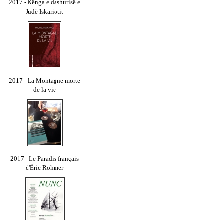
2017 - Kënga e dashurisë e
Judë Iskariotit
2017 - La Montagne morte
de la vie
2017 - Le Paradis français
d'Éric Rohmer