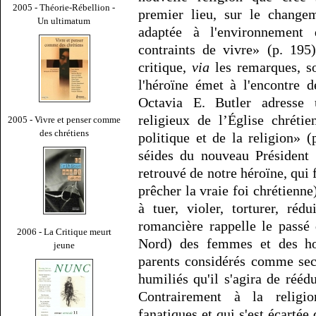
2005 - Théorie-Rébellion -
premier lieu, sur le changem
Un ultimatum
adaptée à l'environnement
contraints de vivre» (p. 195)
critique,
via
les remarques, so
l'héroïne émet à l'encontre d
Octavia E. Butler adresse 
religieux de l’Église chréti
2005 - Vivre et penser comme
des chrétiens
politique et de la religion» (
séides du nouveau Président 
retrouvé de notre héroïne, qui 
prêcher la vraie foi chrétienne
à tuer, violer, torturer, ré
romancière rappelle le passé
2006 - La Critique meurt
Nord) des femmes et des ho
jeune
parents considérés comme secta
humiliés qu'il s'agira de rééd
Contrairement à la religi
fanatiques et qui s'est écartée 