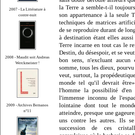
la Terre a semble-t-il toujour
2007 - La Littérature à
son appartenance à la seule Te
contre-nuit
techniques de matrices artifi
de se reproduire durant de lon
à destination étant elles auss
Terre incarne en tout cas le r
Destin, du désespoir, et se ve
2008 - Maudit soit Andreas
bon sens, n'excluant aucun 
Werckmeister !
somme, tous les dieux, pourvu q
veut, surtout, la propédeutiq
monde tel qu'il devrait être
l'homme la possibilité d'en 
l'immense inconnu de l'espac
lointaine dont tout le monde
2009 - Archives Bernanos
n°11
atteindre, presque une gageure
uns contre les autres. Ils se
succession de ces cristall