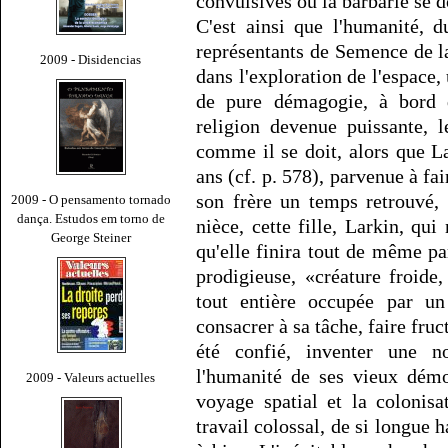
convulsives où la barbarie se d
C'est ainsi que l'humanité, 
représentants de Semence de la
2009 - Disidencias
dans l'exploration de l'espace
de pure démagogie, à bord 
religion devenue puissante, 
comme il se doit, alors que 
ans (cf. p. 578), parvenue à fa
son frère un temps retrouvé,
2009 - O pensamento tornado
dança. Estudos em torno de
nièce, cette fille, Larkin, q
George Steiner
qu'elle finira tout de même p
prodigieuse, «créature froide,
tout entière occupée par un
consacrer à sa tâche, faire fruct
été confié, inventer une n
l'humanité de ses vieux démo
2009 - Valeurs actuelles
voyage spatial et la colonis
travail colossal, de si longue 