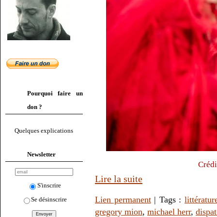
Pourquoi faire un
don ?
Quelques explications
Newsletter
Crédi
Lire la suite
S'inscrire
Lien permanent
| Tags :
littératur
Se désinscrire
gregory mion
,
michael herr
,
dispa