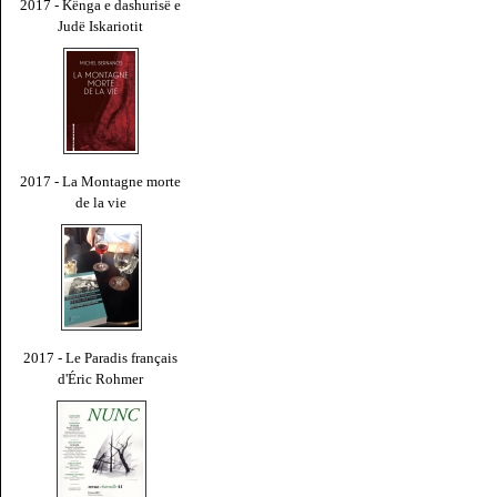
2017 - Kënga e dashurisë e
Judë Iskariotit
2017 - La Montagne morte
de la vie
2017 - Le Paradis français
d'Éric Rohmer