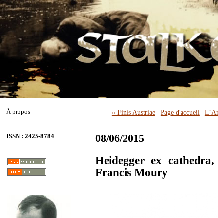
À propos
« Finis Austriae
|
Page d'accueil
|
L’Am
08/06/2015
ISSN : 2425-8784
Heidegger ex cathedra,
Francis Moury