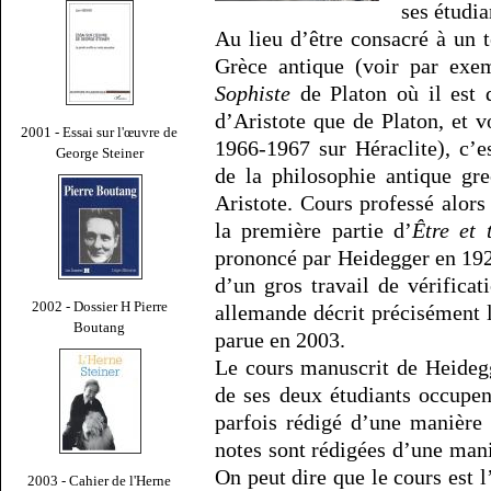
ses étudia
Au lieu d’être consacré à un t
Grèce antique (voir par ex
Sophiste
de Platon où il est d
d’Aristote que de Platon, et v
2001 - Essai sur l'œuvre de
1966-1967 sur Héraclite), c’es
George Steiner
de la philosophie antique gr
Aristote. Cours professé alor
la première partie d’
Être et 
prononcé par Heidegger en 192
d’un gros travail de vérificat
2002 - Dossier H Pierre
allemande décrit précisément l
Boutang
parue en 2003.
Le cours manuscrit de Heidegg
de ses deux étudiants occupen
parfois rédigé d’une manière 
notes sont rédigées d’une mani
On peut dire que le cours est l
2003 - Cahier de l'Herne