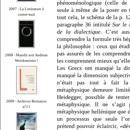
phénoménologique (celle de 
seule à même de la poser en t
2007 - La Littérature à
contre-nuit
tout cela, le schéma de la p. 1
paragraphe 36 intitulé
Sur le 
de la dialectique
. C’est aus
comprendre la formule très hég
la philosophie : ceux qui étud
pas assurés de les comprendre
2008 - Maudit soit Andreas
les comprennent mieux qu’elle
Werckmeister !
Les Grecs ont manqué la dim
manqué la dimension subjective
n’était pas tout à fait la
métaphysique demeure limitée
Heidegger, possible de tente
2009 - Archives Bernanos
métaphysique. Il ne s’agit p
n°11
métaphysique hellénique que de
un processus que seule l’o
prétend pouvoir éclaircir, «dé