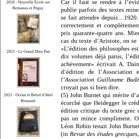
Car il faut se rendre à l’év
2020 - Nouvelle École sur
Bernanos et Péguy
publie parfois des textes min
se fait attendre depuis…1920
correctement et complètement
pris quarante-quatre ans. Mi
cas du texte d’Aristote, on s
«L’édition des philosophes es
2021 - Le Grand Dieu Pan
dix volumes déjà parus, l’édi
achèvement» écrivait A. Dai
d’édition de l’Associatio
l’Association Guillaume Bud
croyait pas si bien dire.
(5) John Burnet qui mérite d’
2021 - Océan et Brésil d'Abel
Bonnard
écorché que Heidegger le crédi
édition critique du texte grec 
pas un mince compliment. On 
Léon Robin tenait John Burnet
(in
Revue des études grecques