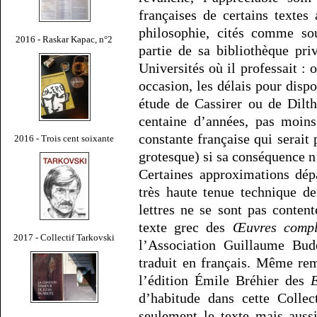
françaises de certains textes
philosophie, cités comme sou
2016 - Raskar Kapac, n°2
partie de sa bibliothèque pri
Universités où il professait : 
occasion, les délais pour dispo
étude de Cassirer ou de Dilt
centaine d’années, pas moins
constante française qui serait
2016 - Trois cent soixante
grotesque) si sa conséquence n’
Certaines approximations dép
très haute tenue technique d
lettres ne se sont pas content
texte grec des
Œuvres compl
2017 - Collectif Tarkovski
l’Association Guillaume Budé
traduit en français. Même re
l’édition Émile Bréhier des
d’habitude dans cette Collec
seulement le texte mais auss