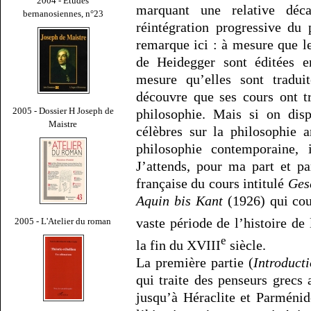
2004 - Études
marquant une relative déca
bernanosiennes, n°23
réintégration progressive du
remarque ici : à mesure que l
de Heidegger sont éditées 
mesure qu’elles sont tradui
découvre que ses cours ont tra
2005 - Dossier H Joseph de
philosophie. Mais si on dis
Maistre
célèbres sur la philosophie 
philosophie contemporaine,
J’attends, pour ma part et pa
française du cours intitulé
Ges
Aquin bis Kant
(1926) qui couv
vaste période de l’histoire de 
2005 - L'Atelier du roman
e
la fin du XVIII
siècle.
La première partie (
Introduct
qui traite des penseurs grecs
jusqu’à Héraclite et Parméni