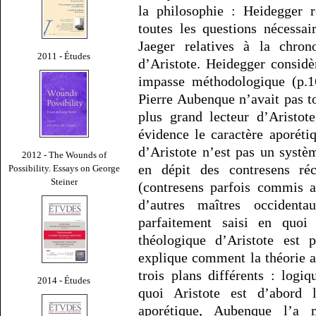
la philosophie : Heidegger 
toutes les questions nécessa
Jaeger relatives à la chron
2011 - Études
d’Aristote. Heidegger consid
impasse méthodologique (p.1
Pierre Aubenque n’avait pas 
plus grand lecteur d’Aristot
évidence le caractère aporét
d’Aristote n’est pas un syst
2012 - The Wounds of
en dépit des contresens réc
Possibility. Essays on George
Steiner
(contresens parfois commis a
d’autres maîtres occident
parfaitement saisi en quoi 
théologique d’Aristote est
explique comment la théorie ar
trois plans différents : logi
2014 - Études
quoi Aristote est d’abord l
aporétique, Aubenque l’a