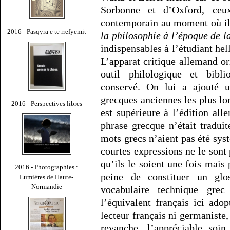
Sorbonne et d’Oxford, ceux
contemporain au moment où il
2016 - Pasqyra e te rrefyemit
la philosophie à l’époque de l
indispensables à l’étudiant he
L’apparat critique allemand or
outil philologique et bibl
conservé. On lui a ajouté u
grecques anciennes les plus lo
2016 - Perspectives libres
est supérieure à l’édition al
phrase grecque n’était tradui
mots grecs n’aient pas été sys
courtes expressions ne le sont p
qu’ils le soient une fois mais 
2016 - Photographies :
peine de constituer un glos
Lumières de Haute-
Normandie
vocabulaire technique gre
l’équivalent français ici adop
lecteur français ni germaniste, 
revanche, l’appréciable soin