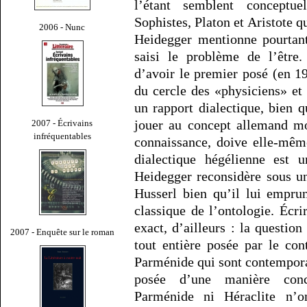
l’étant semblent conceptu
Sophistes, Platon et Aristote q
2006 - Nunc
Heidegger mentionne pourtant
saisi le problème de l’être
d’avoir le premier posé (en 1
du cercle des «physiciens» et
un rapport dialectique, bien q
jouer au concept allemand mo
2007 - Écrivains
infréquentables
connaissance, doive elle-mêm
dialectique hégélienne est u
Heidegger reconsidère sous un
Husserl bien qu’il lui empru
classique de l’ontologie. Écri
exact, d’ailleurs : la question
2007 - Enquête sur le roman
tout entière posée par le co
Parménide qui sont contemporai
posée d’une manière conce
Parménide ni Héraclite n’