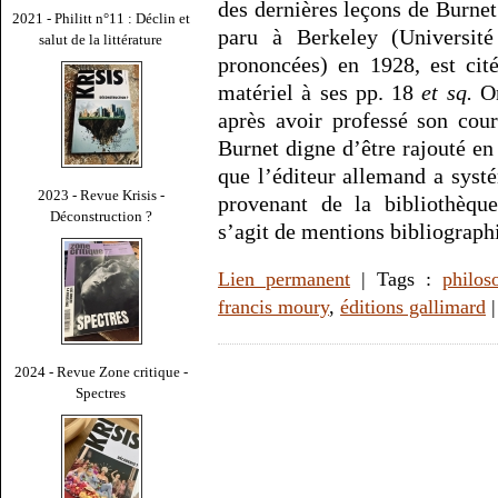
des dernières leçons de Burnet
2021 - Philitt n°11 : Déclin et
paru à Berkeley (Université
salut de la littérature
prononcées) en 1928, est cit
matériel à ses pp. 18
et sq.
On
après avoir professé son cou
Burnet digne d’être rajouté en
que l’éditeur allemand a syst
2023 - Revue Krisis -
provenant de la bibliothèque
Déconstruction ?
s’agit de mentions bibliograph
Lien permanent
| Tags :
philos
francis moury
,
éditions gallimard
2024 - Revue Zone critique -
Spectres