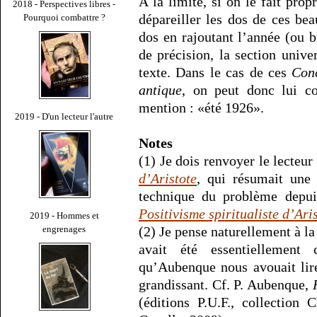
A la limite, si on le fait pr
2018 - Perspectives libres -
dépareiller les dos de ces be
Pourquoi combattre ?
dos en rajoutant l’année (ou b
de précision, la section unive
texte. Dans le cas de ces
Con
antique
, on peut donc lui co
mention : «été 1926».
2019 - D'un lecteur l'autre
Notes
(1) Je dois renvoyer le lecteur
d’Aristote
, qui résumait une 
technique du problème depui
Positivisme spiritualiste d’Ari
2019 - Hommes et
(2) Je pense naturellement à l
engrenages
avait été essentiellement
qu’Aubenque nous avouait lire
grandissant. Cf. P. Aubenque,
(éditions P.U.F., collection 