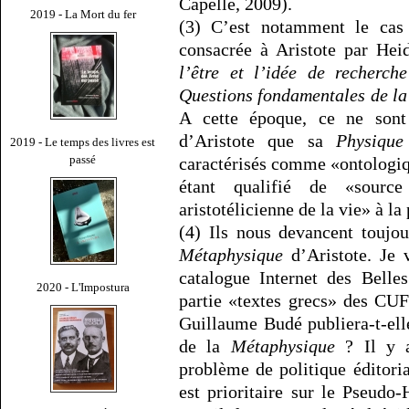
Capelle, 2009).
2019 - La Mort du fer
(3) C’est notamment le cas 
consacrée à Aristote par He
l’être et l’idée de recherch
Questions fondamentales de la
A cette époque, ce ne sont 
d’Aristote que sa
Physique
2019 - Le temps des livres est
passé
caractérisés comme «ontologiq
étant qualifié de «sourc
aristotélicienne de la vie» à la
(4) Ils nous devancent toujou
Métaphysique
d’Aristote. Je 
catalogue Internet des Belles
2020 - L'Impostura
partie «textes grecs» des CUF
Guillaume Budé publiera-t-elle
de la
Métaphysique
? Il y a
problème de politique éditoria
est prioritaire sur le Pseud