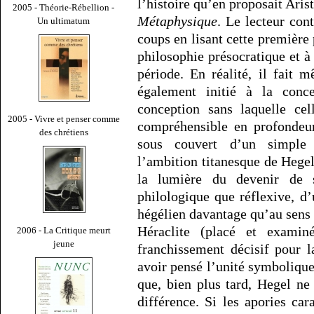
l’histoire qu’en proposait Aris
2005 - Théorie-Rébellion -
Métaphysique
. Le lecteur con
Un ultimatum
coups en lisant cette première p
philosophie présocratique et à 
période. En réalité, il fait 
également initié à la conce
conception sans laquelle ce
2005 - Vivre et penser comme
compréhensible en profondeur
des chrétiens
sous couvert d’un simple se
l’ambition titanesque de Hegel 
la lumière du devenir de s
philologique que réflexive, d
hégélien davantage qu’au sens 
Héraclite (placé et examin
2006 - La Critique meurt
jeune
franchissement décisif pour l
avoir pensé l’unité symbolique 
que, bien plus tard, Hegel ne 
différence. Si les apories cara