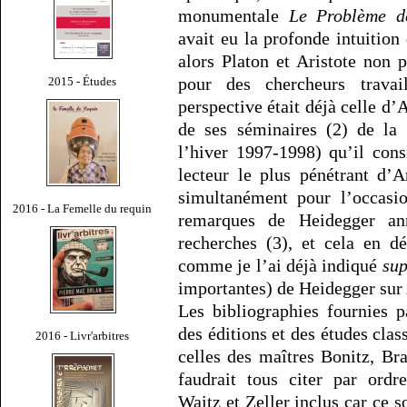
monumentale
Le Problème de
avait eu la profonde intuition
alors Platon et Aristote non
pour des chercheurs travai
2015 - Études
perspective était déjà celle d
de ses séminaires (2) de la 
l’hiver 1997-1998) qu’il con
lecteur le plus pénétrant d’A
simultanément pour l’occasio
2016 - La Femelle du requin
remarques de Heidegger a
recherches (3), et cela en d
comme je l’ai déjà indiqué
su
importantes) de Heidegger sur 
Les bibliographies fournies p
des éditions et des études clas
2016 - Livr'arbitres
celles des maîtres Bonitz, Bra
faudrait tous citer par ordr
Waitz et Zeller inclus car ce s