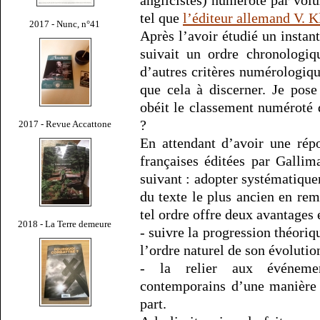
tel que
l’éditeur allemand V. K
2017 - Nunc, n°41
Après l’avoir étudié un instan
suivait un ordre chronologi
d’autres critères numérologiq
que cela à discerner. Je pose
obéit le classement numéroté
?
2017 - Revue Accattone
En attendant d’avoir une répo
françaises éditées par Gallim
suivant : adopter systématiqu
du texte le plus ancien en rem
tel ordre offre deux avantages 
2018 - La Terre demeure
- suivre la progression théori
l’ordre naturel de son évolutio
- la relier aux événemen
contemporains d’une manière 
part.