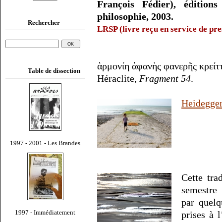
François Fédier), édition
philosophie, 2003.
Rechercher
LRSP (livre reçu en service de pre
ἁρμονίη ἀφανὴς φανερῆς κρείτ
Table de dissection
Héraclite,
Fragment 54
.
Heidegge
1997 - 2001 - Les Brandes
Cette tra
semestre
par quelq
1997 - Immédiatement
prises à 