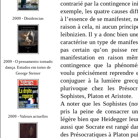
contrarié par la contingence ini
exemple, les quatre causes dif
à l’essence de se manifester, ne
2009 - Disidencias
raison à cela, ni aucun princi
leibnizien. Il y a donc bien u
caractérise un type de manifest
pas certain qu’on puisse r
manifestation en raison mêm
2009 - O pensamento tornado
contingence que la phénomé
dança. Estudos em torno de
voulu précisément reprendre e
George Steiner
conjuguer à la lumière grecq
plurivoque chez les Présocr
Sophistes, Platon et Aristote.
A noter que les Sophistes (n
pris la peine de consacrer un
2009 - Valeurs actuelles
légère bien que Heidegger leu
aussi que Socrate est rangé dan
des Présocratiques à Platon pu