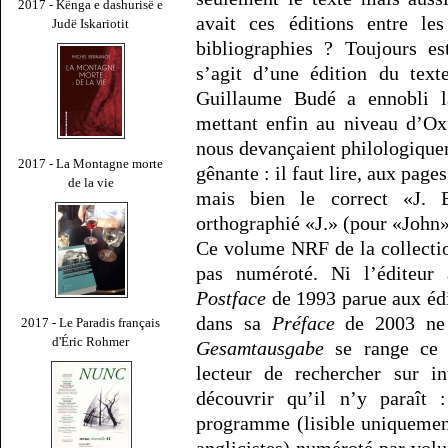
2017 - Kënga e dashurisë e
avait ces éditions entre l
Judë Iskariotit
bibliographies ? Toujours es
s’agit d’une édition du text
Guillaume Budé a ennobli la
mettant enfin au niveau d’Ox
nous devançaient philologiquem
2017 - La Montagne morte
gênante : il faut lire, aux page
de la vie
mais bien le correct «J. B
orthographié «J.» (pour «John»)
Ce volume NRF de la collect
pas numéroté. Ni l’éditeur
Postface
de 1993 parue aux édi
dans sa
Préface
de 2003 ne 
2017 - Le Paradis français
d'Éric Rohmer
Gesamtausgabe
se range ce 
lecteur de rechercher sur in
découvrir qu’il n’y paraît 
programme (lisible uniquemen
anglicistes) numéroté par vo