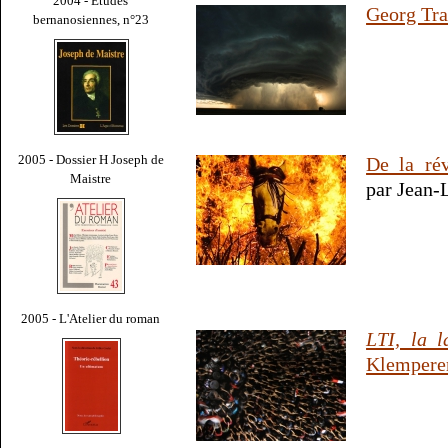
2004 - Études
Georg Tra
bernanosiennes, n°23
2005 - Dossier H Joseph de
De la rév
Maistre
par Jean-
2005 - L'Atelier du roman
LTI, la 
Klempere