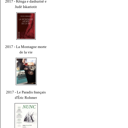
2017 - Kënga e dashurisë e
Judë Iskariotit
2017 - La Montagne morte
de la vie
2017 - Le Paradis français
d'Éric Rohmer