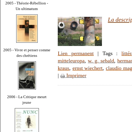
2005 - Théorie-Rébellion -
Un ultimatum
La descri
2005 - Vivre et penser comme
Lien permanent
| Tags :
litté
des chrétiens
mitteleuropa
,
w. g. sebald
,
herma
kraus
,
ernst wiechert
,
claudio mag
|
Imprimer
2006 - La Critique meurt
jeune