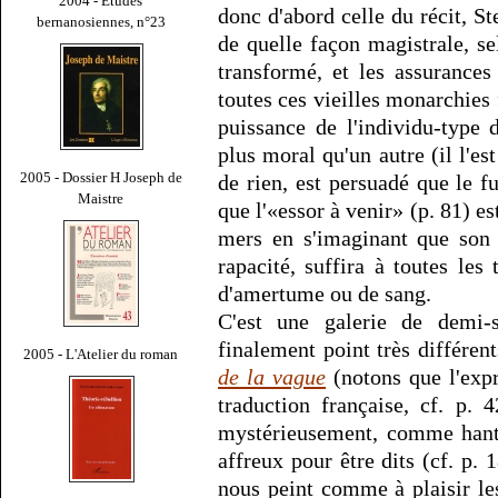
2004 - Études
donc d'abord celle du récit, St
bernanosiennes, n°23
de quelle façon magistrale, s
transformé, et les assurances
toutes ces vieilles monarchies 
puissance de l'individu-type
plus moral qu'un autre (il l'
2005 - Dossier H Joseph de
de rien, est persuadé que le 
Maistre
que l'«essor à venir» (p. 81) es
mers en s'imaginant que son 
rapacité, suffira à toutes les 
d'amertume ou de sang.
C'est une galerie de demi-
finalement point très différen
2005 - L'Atelier du roman
de la vague
(notons que l'expr
traduction française, cf. p.
mystérieusement, comme hanté
affreux pour être dits (cf. p.
nous peint comme à plaisir les