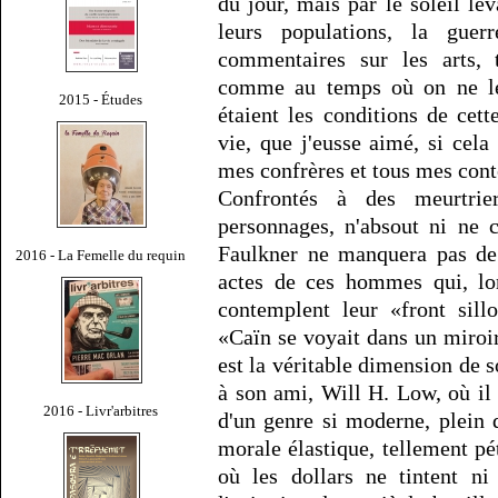
du jour, mais par le soleil lev
leurs populations, la gue
commentaires sur les arts, t
comme au temps où on ne les
2015 - Études
étaient les conditions de cet
vie, que j'eusse aimé, si cela
mes confrères et tous mes con
Confrontés à des meurtri
personnages, n'absout ni ne
Faulkner ne manquera pas de 
2016 - La Femelle du requin
actes de ces hommes qui, lor
contemplent leur «front sil
«Caïn se voyait dans un miroir»
est la véritable dimension de s
à son ami, Will H. Low, où il 
2016 - Livr'arbitres
d'un genre si moderne, plein 
morale élastique, tellement pét
où les dollars ne tintent ni