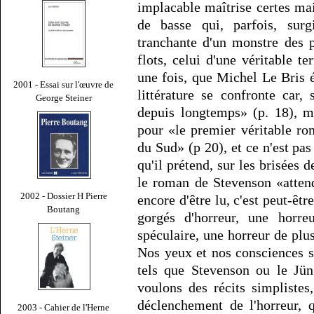
implacable maîtrise certes ma
de basse qui, parfois, sur
tranchante d'un monstre des p
flots, celui d'une véritable te
une fois, que Michel Le Bris é
2001 - Essai sur l'œuvre de
littérature se confronte car, s
George Steiner
depuis longtemps» (p. 18), m
pour «le premier véritable rom
du Sud» (p 20), et ce n'est pa
qu'il prétend, sur les brisées 
le roman de Stevenson «attend 
2002 - Dossier H Pierre
encore d'être lu, c'est peut-êt
Boutang
gorgés d'horreur, une horr
spéculaire, une horreur de plu
Nos yeux et nos consciences s
tels que Stevenson ou le Jü
voulons des récits simplistes
déclenchement de l'horreur, 
2003 - Cahier de l'Herne