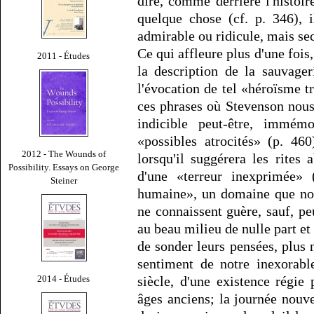
dire, comme derrière l'histoir
quelque chose (cf. p. 346), 
admirable ou ridicule, mais sec
Ce qui affleure plus d'une fois,
2011 - Études
la description de la sauvage
l'évocation de tel «héroïsme t
ces phrases où Stevenson nous 
indicible peut-être, immémo
«possibles atrocités» (p. 46
2012 - The Wounds of
lorsqu'il suggérera les rites
Possibility. Essays on George
d'une «terreur inexprimée» 
Steiner
humaine», un domaine que nos 
ne connaissent guère, sauf, peu
au beau milieu de nulle part et 
de sonder leurs pensées, plus n
sentiment de notre inexorabl
2014 - Études
siècle, d'une existence régie
âges anciens; la journée nouv