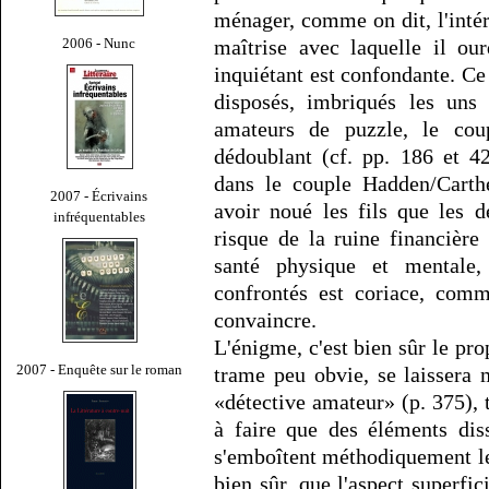
ménager, comme on dit, l'intér
2006 - Nunc
maîtrise avec laquelle il ou
inquiétant est confondante. Ce
disposés, imbriqués les uns 
amateurs de puzzle, le coup
dédoublant (cf. pp. 186 et 4
dans le couple Hadden/Carth
2007 - Écrivains
avoir noué les fils que les 
infréquentables
risque de la ruine financière 
santé physique et mentale,
confrontés est coriace, comm
convaincre.
L'énigme, c'est bien sûr le pro
2007 - Enquête sur le roman
trame peu obvie, se laissera
«détective amateur» (p. 375), t
à faire que des éléments dis
s'emboîtent méthodiquement les
bien sûr, que l'aspect superfic