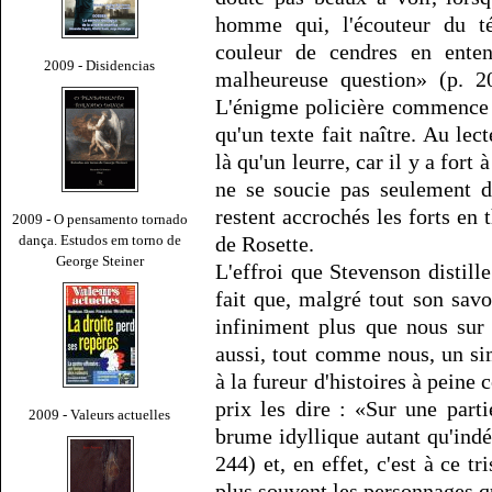
homme qui, l'écouteur du té
couleur de cendres en enten
2009 - Disidencias
malheureuse question» (p. 20
L'énigme policière commence 
qu'un texte fait naître. Au lec
là qu'un leurre, car il y a fort
ne se soucie pas seulement d
restent accrochés les forts e
2009 - O pensamento tornado
dança. Estudos em torno de
de Rosette.
George Steiner
L'effroi que Stevenson distill
fait que, malgré tout son savoi
infiniment plus que nous sur l
aussi, tout comme nous, un si
à la fureur d'histoires à peine 
prix les dire : «Sur une part
2009 - Valeurs actuelles
brume idyllique autant qu'indéc
244) et, en effet, c'est à ce t
plus souvent les personnages q