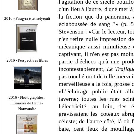
l'agitation de ce siècle bouill
d'un lieu à l'autre, d'une mer à
la fiction que du panorama,
2016 - Pasqyra e te rrefyemit
éclaboussée de sang ?» (p. 5
Stevenson : «Car le lecteur, to
n'en retire nulle impression de
mécanique aussi minutieuse q
captivant, il n'en est pas moin
2016 - Perspectives libres
partie d'échecs qu'à une produ
incontestablement,
Le Trafiqu
pas touché mot de telle merveil
merveilleuse à la fois, grosse 
«L'éclairage public était al
2016 - Photographies :
taverne; toutes les rues sci
Lumières de Haute-
l'électricité; au loin, des
Normandie
gravissaient les coteaux abru
céleste; de l'autre côté, là où 
baie, cent feux de mouillag