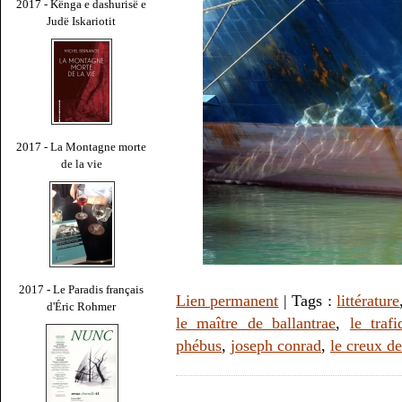
2017 - Kënga e dashurisë e
Judë Iskariotit
2017 - La Montagne morte
de la vie
2017 - Le Paradis français
Lien permanent
| Tags :
littérature
d'Éric Rohmer
le maître de ballantrae
,
le traf
phébus
,
joseph conrad
,
le creux d