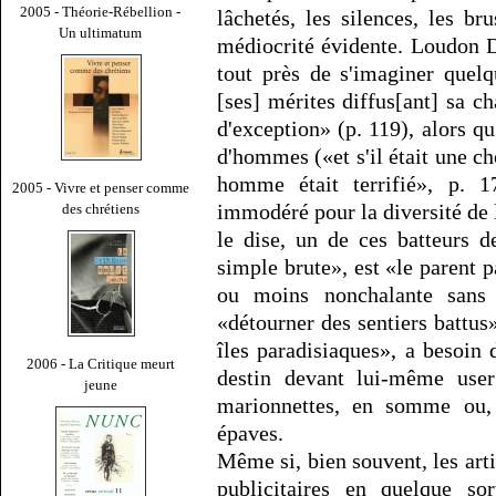
2005 - Théorie-Rébellion -
lâchetés, les silences, les 
Un ultimatum
médiocrité évidente. Loudon Do
tout près de s'imaginer quelq
[ses] mérites diffus[ant] sa 
d'exception» (p. 119), alors qu
d'hommes («et s'il était une cho
homme était terrifié», p. 17
2005 - Vivre et penser comme
immodéré pour la diversité de la
des chrétiens
le dise, un de ces batteurs d
simple brute», est «le parent p
ou moins nonchalante sans
«détourner des sentiers battus
îles paradisiaques», a besoin 
2006 - La Critique meurt
destin devant lui-même user
jeune
marionnettes, en somme ou,
épaves.
Même si, bien souvent, les arti
publicitaires en quelque so