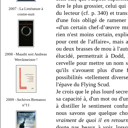
dire le plus grossier, celui qui 
2007 - La Littérature à
du lecteur (cf. p. 340) et tra
contre-nuit
d'une fois obligé de ramener
«d'un certain chef-d’œuvre m
rien n'est moins certain, expl
pour cent de l'affaire», mais 
ou deux brasses de mou à l'autre
2008 - Maudit soit Andreas
élucidé, permettrait à Dodd,
Werckmeister !
cervelle pour mettre un nom s
qu'ils s'avouent plus d'une
possibilités «tellement divers
l'épave du Flying Scud.
Je crois que le plus lourd secre
sa capacité à, d'un mot ou d'u
2009 - Archives Bernanos
à distiller le sentiment conf
n°11
nous savons que quelque cho
vraiment de quoi il en retour
doute pas beaux à voir, lors