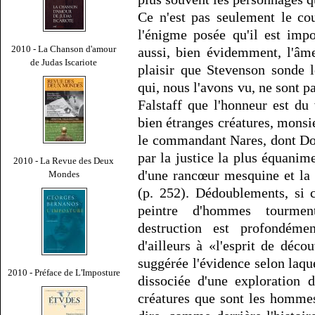
Ce n'est pas seulement le cou
l'énigme posée qu'il est imp
2010 - La Chanson d'amour
aussi, bien évidemment, l'âm
de Judas Iscariote
plaisir que Stevenson sonde 
qui, nous l'avons vu, ne sont
Falstaff que l'honneur est d
bien étranges créatures, monsi
le commandant Nares, dont Dod
par la justice la plus équanime
2010 - La Revue des Deux
d'une rancœur mesquine et la 
Mondes
(p. 252). Dédoublements, si 
peintre d'hommes tourment
destruction est profondémen
d'ailleurs à «l'esprit de déc
suggérée l'évidence selon laqu
2010 - Préface de L'Imposture
dissociée d'une exploration 
créatures que sont les hommes