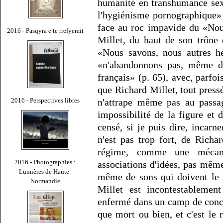
humanité en transhumance sexu
l'hygiénisme pornographique» 
face au roc impavide du «Nou
2016 - Pasqyra e te rrefyemit
Millet, du haut de son trône 
«Nous savons, nous autres hé
«n'abandonnons pas, même da
français» (p. 65), avec, parfoi
que Richard Millet, tout press
2016 - Perspectives libres
n'attrape même pas au passag
impossibilité de la figure et 
censé, si je puis dire, incarne
n'est pas trop fort, de Richa
régime, comme une mécani
2016 - Photographies :
associations d'idées, pas même
Lumières de Haute-
même de sons qui doivent le 
Normandie
Millet est incontestablemen
enfermé dans un camp de conce
que mort ou bien, et c'est le 