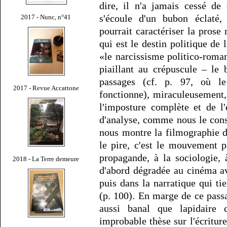
dire, il n'a jamais cessé de
s'écoule d'un bubon éclaté,
2017 - Nunc, n°41
pourrait caractériser la prose
qui est le destin politique de 
«le narcissisme politico-roma
piaillant au crépuscule – le b
passages (cf. p. 97, où le
2017 - Revue Accattone
fonctionne), miraculeusement,
l'imposture complète et de l
d'analyse, comme nous le const
nous montre la filmographie 
le pire, c'est le mouvement pa
propagande, à la sociologie, 
2018 - La Terre demeure
d'abord dégradée au cinéma a
puis dans la narratique qui ti
(p. 100). En marge de ce passa
aussi banal que lapidaire q
improbable thèse sur l'écritur