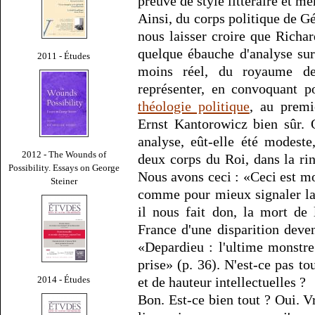
preuve de style littéraire et m
Ainsi, du corps politique de G
nous laisser croire que Richar
quelque ébauche d'analyse sur 
2011 - Études
moins réel, du royaume de
représenter, en convoquant 
théologie politique
, au premi
Ernst Kantorowicz bien sûr. 
analyse, eût-elle été modeste
2012 - The Wounds of
deux corps du Roi, dans la ri
Possibility. Essays on George
Nous avons ceci : «Ceci est m
Steiner
comme pour mieux signaler la 
il nous fait don, la mort de
France d'une disparition deven
«Depardieu : l'ultime monstre 
prise» (p. 36). N'est-ce pas t
2014 - Études
et de hauteur intellectuelles ?
Bon. Est-ce bien tout ? Oui. V