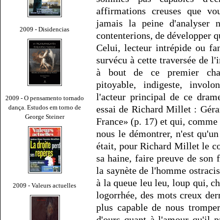
affirmations creuses que vo
jamais la peine d'analyser
2009 - Disidencias
contenterions, de développer q
Celui, lecteur intrépide ou fa
survécu à cette traversée de l'i
à bout de ce premier chap
pitoyable, indigeste, invol
l'acteur principal de ce dram
2009 - O pensamento tornado
dança. Estudos em torno de
essai de Richard Millet : Géra
George Steiner
France» (p. 17) et qui, comme l
nous le démontrer, n'est qu'u
était, pour Richard Millet le c
sa haine, faire preuve de son 
la saynète de l'homme ostracisé
à la queue leu leu, loup qui, ch
2009 - Valeurs actuelles
logorrhée, des mots creux derr
plus capable de nous tromper
d'ours quant à l'amour qu'il p