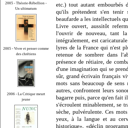
2005 - Théorie-Rébellion -
etc.) tout autant embourbés 
Un ultimatum
qu'ils prétendent s'en tenir
beaufarde a les intellectuels qu
Livre ouvert, aussitôt refer
l'ouvrir de nouveau, tant la
intégralement, est caricaturale
lyres de la France qui n'est 
2005 - Vivre et penser comme
retenue de sombrer dans l'a
des chrétiens
présence de rétiaire, de comb
d'une imagination qui se prendr
sûr, grand écrivain français vi
mots sans beaucoup de sens ni
autres, confrontent leurs sonor
2006 - La Critique meurt
bagarre puis, parce qu'en fait i
jeune
s'écroulent minablement, se t
sèche, pulvérulente. Ces mots
yeux, à la langue et au cer
historique», «déclin program