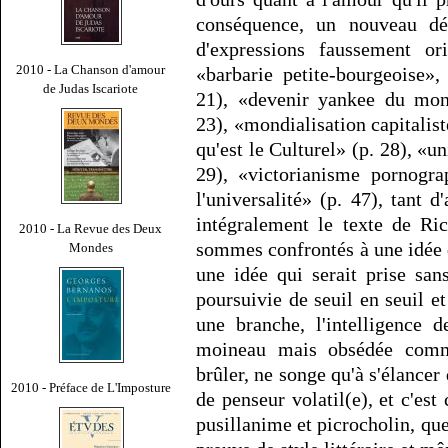
conséquence, un nouveau dé
d'expressions faussement or
2010 - La Chanson d'amour
«barbarie petite-bourgeoise»,
de Judas Iscariote
21), «devenir yankee du mond
23), «mondialisation capitalist
qu'est le Culturel» (p. 28), «
29), «victorianisme pornogra
l'universalité» (p. 47), tant d'
intégralement le texte de Ri
2010 - La Revue des Deux
sommes confrontés à une idée q
Mondes
une idée qui serait prise sa
poursuivie de seuil en seuil e
une branche, l'intelligence 
moineau mais obsédée comm
brûler, ne songe qu'à s'élancer
2010 - Préface de L'Imposture
de penseur volatil(e), et c'est 
pusillanime et picrocholin, que