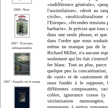
«indifférence générale», «peu
2006 - Nunc
l'assimilation», «droit au s
civile», «multiculturalisme 
l'Europe», «fécondes tensions 
barbarie». Je précise que tous 
dans une seule phrase, et que
dans l'ordre que nous souhait
2007 - Écrivains
même ne manque pas de le fa
infréquentables
Richard Millet, n'a aucune es
seulement qui les fait s'entrec
fer blanc. Tout au plus, parce
quelque peu la concaténation,
de «soit» et de «autrement d
2007 - Enquête sur le roman
nous fondés à le supposer, 
différentes composantes, ra
colère, ignorance crasse (y 
victimisation mensongère,
mensonges à vertus romanesq