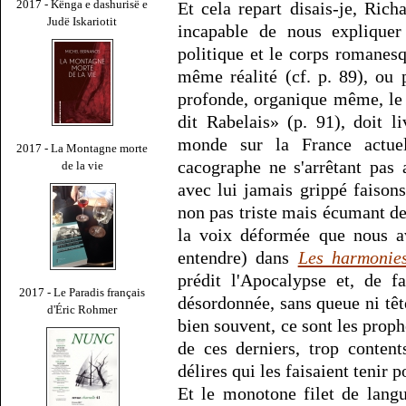
2017 - Kënga e dashurisë e
Et cela repart disais-je, Rich
Judë Iskariotit
incapable de nous expliquer
politique et le corps romanes
même réalité (cf. p. 89), ou
profonde, organique même, le
dit Rabelais» (p. 91), doit l
monde sur la France actuel
2017 - La Montagne morte
cacographe ne s'arrêtant pas a
de la vie
avec lui jamais grippé faison
non pas triste mais écumant de 
la voix déformée que nous av
entendre) dans
Les harmonie
prédit l'Apocalypse et, de f
2017 - Le Paradis français
désordonnée, sans queue ni tête,
d'Éric Rohmer
bien souvent, ce sont les prop
de ces derniers, trop conten
délires qui les faisaient tenir p
Et le monotone filet de langu