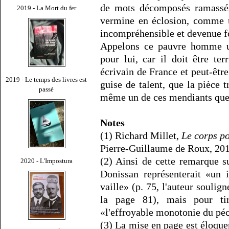
de mots décomposés ramassés
2019 - La Mort du fer
vermine en éclosion, comme u
incompréhensible et devenue fo
Appelons ce pauvre homme un 
pour lui, car il doit être te
écrivain de France et peut-êt
2019 - Le temps des livres est
guise de talent, que la pièce 
passé
même un de ces mendiants que 
Notes
(1) Richard Millet,
Le corps p
Pierre-Guillaume de Roux, 2015
(2) Ainsi de cette remarque s
2020 - L'Impostura
Donissan représenterait «un
vaille» (p. 75, l'auteur soulig
la page 81), mais pour tir
«l'effroyable monotonie du pé
(3) La mise en page est éloquen