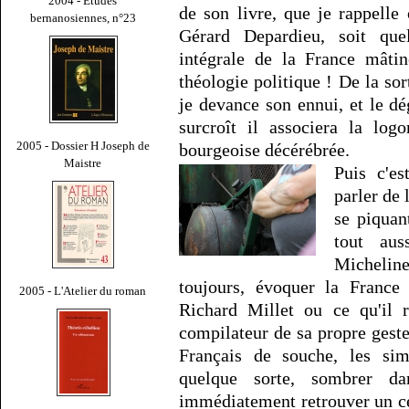
2004 - Études
de son livre, que je rappelle
bernanosiennes, n°23
Gérard Depardieu, soit qu
intégrale de la France mâtin
théologie politique ! De la sort
je devance son ennui, et le dé
surcroît il associera la log
2005 - Dossier H Joseph de
bourgeoise décérébrée.
Maistre
Puis c'es
parler de 
se piquan
tout aus
Michelin
toujours, évoquer la France
2005 - L'Atelier du roman
Richard Millet ou ce qu'il r
compilateur de sa propre geste
Français de souche, les sim
quelque sorte, sombrer dan
immédiatement retrouver un ce