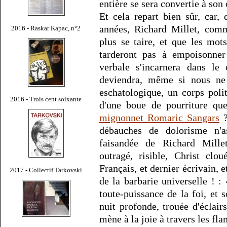
entière se sera convertie à so
Et cela repart bien sûr, car
années, Richard Millet, com
2016 - Raskar Kapac, n°2
plus se taire, et que les mo
tarderont pas à empoisonner 
verbale s'incarnera dans l
deviendra, même si nous ne 
eschatologique, un corps poli
2016 - Trois cent soixante
d'une boue de pourriture que
mignonnet Romaric Sangars
?
débauches de dolorisme n'a
faisandée de Richard Mille
outragé, risible, Christ clo
Français, et dernier écrivain, 
2017 - Collectif Tarkovski
de la barbarie universelle ! :
toute-puissance de la foi, et
nuit profonde, trouée d'éclair
mène à la joie à travers les fl