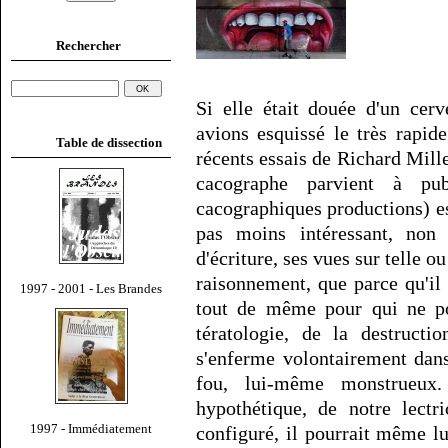
Rechercher
Si elle était douée d'un cer
avions esquissé le très rapide
Table de dissection
récents essais de Richard Millet
cacographe parvient à pu
cacographiques productions) es
pas moins intéressant, non 
d'écriture, ses vues sur telle o
raisonnement, que parce qu'il 
1997 - 2001 - Les Brandes
tout de même pour qui ne po
tératologie, de la destructi
s'enferme volontairement dan
fou, lui-même monstrueux.
hypothétique, de notre lectr
1997 - Immédiatement
configuré, il pourrait même lu