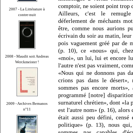
comptoir, ne soient point trop 
2007 - La Littérature à
Ailleurs, c'est le remugle
contre-nuit
déferlement de méchants mots
être, comme nous aurions pu
écrivain du soir au matin, leur
pois vaguement gréé par de m
(p. 10), ce «nous» qui, chez
2008 - Maudit soit Andreas
«moi», un lui, lui et encore lui
Werckmeister !
l'autre n'est pas vraiment, com
«Nous qui ne donnons pas dan
crions pas dans le désert»,
sommes pas encore morts», a
programmé [notre] disparitio
surnaturel chrétien», dont «la p
2009 - Archives Bernanos
est l'autre nom» (p. 16), alors 
n°11
était aussi peu défini, censé
politique» (p. 13), nous qui
sommes pas capables d'éc