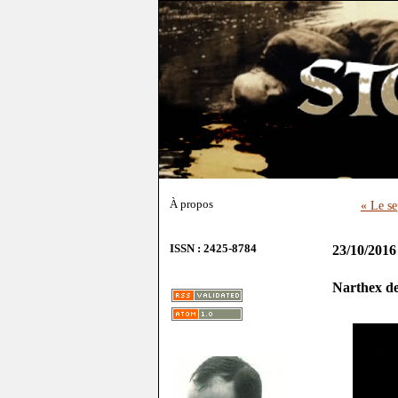
À propos
« Le se
ISSN : 2425-8784
23/10/2016
Narthex d