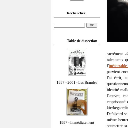
Rechercher
Table de dissection
sacrément
d
talentueux q
l'
inénarrable
parvient enc
l'ai écrit, 
1997 - 2001 - Les Brandes
questionneme
identité mal
l’œuvre, en
emprisonné d
kierkegaardi
Defalvard se 
même heureux
1997 - Immédiatement
soumettre sa 