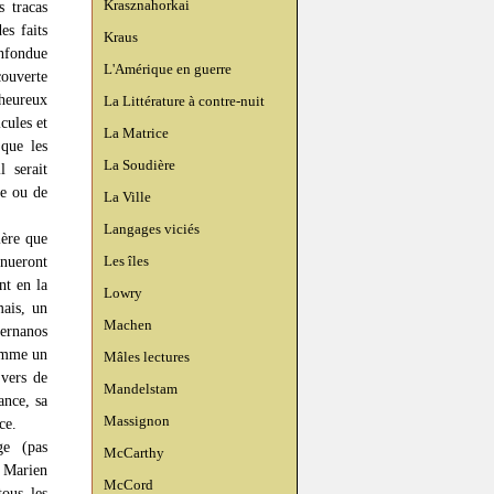
Krasznahorkai
s tracas
es faits
Kraus
onfondue
L'Amérique en guerre
couverte
 heureux
La Littérature à contre-nuit
cules et
La Matrice
 que les
La Soudière
l serait
re ou de
La Ville
Langages viciés
ière que
Les îles
tinueront
nt en la
Lowry
mais, un
Machen
Bernanos
comme un
Mâles lectures
 vers de
Mandelstam
ance, sa
Massignon
ce.
ge (pas
McCarthy
 Marien
McCord
tous les