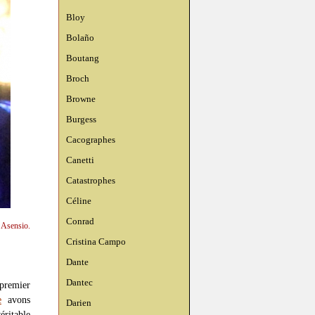
Bloy
Bolaño
Boutang
Broch
Browne
Burgess
Cacographes
Canetti
Catastrophes
Céline
Conrad
n Asensio.
Cristina Campo
Dante
Dantec
premier
e
avons
Darien
ritable