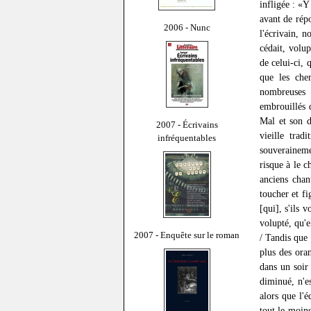
infligée : «Y
avant de rép
2006 - Nunc
l'écrivain, 
cédait, volu
de celui-ci, 
que les che
nombreuses 
embrouillés 
Mal et son 
2007 - Écrivains
vieille trad
infréquentables
souveraineme
risque à le c
anciens chan
toucher et f
[qui], s'ils 
volupté, qu'e
2007 - Enquête sur le roman
/ Tandis que 
plus des oran
dans un soir
diminué, n'e
alors que l'
tout le moins