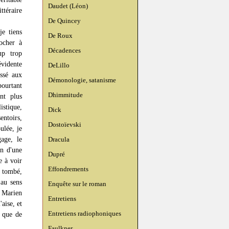
Daudet (Léon)
ttéraire
De Quincey
je tiens
De Roux
ocher à
Décadences
up trop
évidente
DeLillo
essé aux
Démonologie, satanisme
ourtant
Dhimmitude
nt plus
istique,
Dick
entoirs,
Dostoïevski
ulée, je
gage, le
Dracula
on d'une
Dupré
e à voir
Effondrements
 tombé,
 au sens
Enquête sur le roman
, Marien
Entretiens
aise, et
Entretiens radiophoniques
 que de
Faulkner