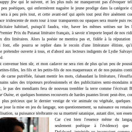
happy few
qui le suivent, et les plus nuls ne manqueront pas d'évoquer tel
si peu poétiques, qui enfermèrent naguère le jeune prodige dans la catégorie d
e sera à peu près tout, et cette avant-nef qui après tout peut être aisément c
ace iridescente de mots tour à tour transparents ou opaques sera murée puis re
icitaire habituel, puisqu'il faudra, vite, baver les mêmes sottises sur les
remier Prix du Putanat littéraire français, à savoir n'importe lequel de nos ridi
ix dits littéraires. Alors la poésie ne mentira pas et, fidèle à la réputation
i font, elle pourra se replier dans le recoin d'une littérature élitiste, qu'i
e prétendre ouverte à tous, et d'abord aux lecteurs indigents de Lydie Salvay
d.
st convenue bien sûr, et mon cadavre ne sera rien de plus qu'un peu de pouss
 petites-filles, les fils et les petits-fils de nos maquereaux et de nos putains con
 de carne putréfiée, faisant mentir les mots, clabaudant la littérature, l'étouffa
mains sales des tripoteurs professionnels et des publicitaires semi-mondains 
t, le pas des mendiants fera de nouveau trembler la terre comme l'écrivait 
ur Ouine
, et quelques hommes recouverts de hardes puantes liront peut-être, 
r plus précieux que le dernier vestige de vie animale ou végétale, quelques
se joue la mise en jeu du langage, son questionnement, sa naissance ou renaiss
lisation, sa puissance térébrante ou sa muetteté satanique, autant dire, son essen
Car c'est bien l'essence même du langa
seulement poétique à l'évidence) que
Defalvard, intrépide ou inconscient comme 