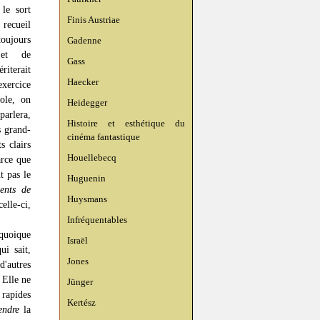
 le sort
Finis Austriae
 recueil
toujours
Gadenne
 et de
Gass
riterait
Haecker
exercice
cole, on
Heidegger
arlera,
Histoire et esthétique du
s grand-
cinéma fantastique
s clairs
Houellebecq
arce que
t pas le
Huguenin
ents de
Huysmans
elle-ci,
Infréquentables
quoique
Israël
ui sait,
Jones
'autres
 Elle ne
Jünger
 rapides
Kertész
endre
la