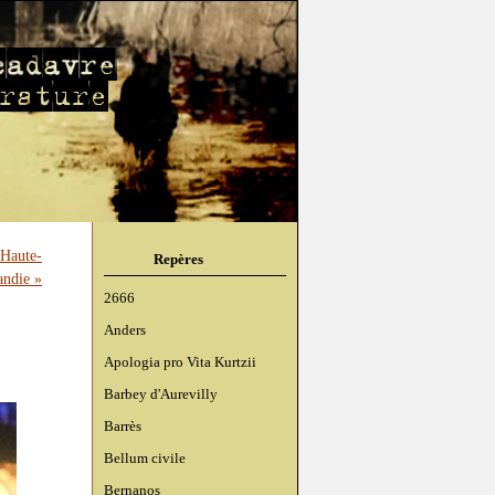
 Haute-
Repères
ndie »
2666
Anders
Apologia pro Vita Kurtzii
Barbey d'Aurevilly
Barrès
Bellum civile
Bernanos