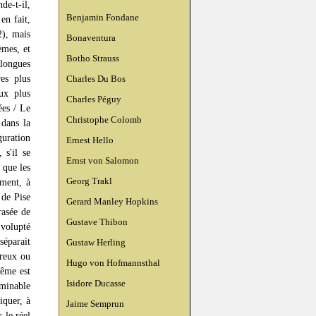
de-t-il,
Benjamin Fondane
en fait,
2), mais
Bonaventura
èmes, et
Botho Strauss
 longues
es plus
Charles Du Bos
ux plus
Charles Péguy
ées / Le
Christophe Colomb
dans la
guration
Ernest Hello
 s'il se
Ernst von Salomon
 que les
Georg Trakl
ement, à
 de Pise
Gerard Manley Hopkins
crasée de
Gustave Thibon
 volupté
séparait
Gustaw Herling
creux ou
Hugo von Hofmannsthal
même est
Isidore Ducasse
 minable
iquer, à
Jaime Semprun
 le réel