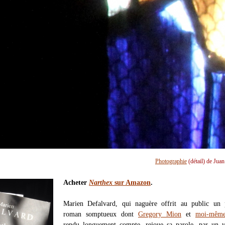
Photographie
(détail) de Jua
Acheter
Narthex
sur Amazon
.
Marien Defalvard, qui naguère offrit au public un 
roman somptueux dont
Gregory Mion
et
moi-mêm
rendu longuement compte, rejoue sa parole, par un vé