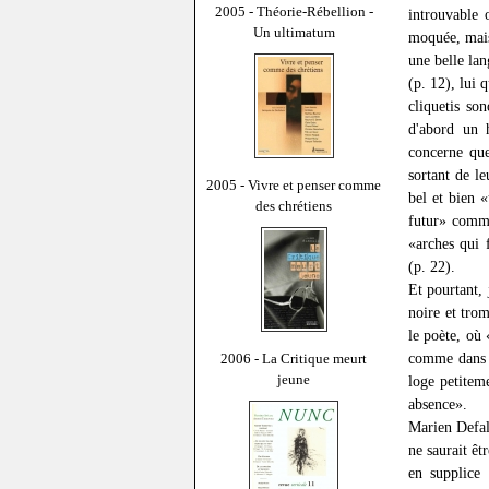
2005 - Théorie-Rébellion -
introuvable 
Un ultimatum
moquée, mais
une belle lan
(p. 12), lui 
cliquetis so
d'abord un 
concerne que
sortant de le
2005 - Vivre et penser comme
bel et bien 
des chrétiens
futur» comme 
«arches qui f
(p. 22).
Et pourtant, 
noire et tro
le poète, où
comme dans l
2006 - La Critique meurt
jeune
loge petitem
absence».
Marien Defal
ne saurait êt
en supplice 