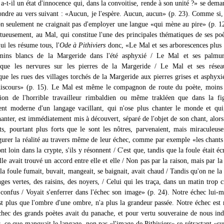
 a-t-il un état d'innocence qui, dans la convoitise, rende à son unité ?» se deman
ondre au vers suivant : «Aucun, je l'espère. Aucun, aucun» (p. 23). Comme si, 
non seulement ne craignait pas d'employer une langue «qui mène au pire» (p. 1
ptueusement, au Mal, qui constitue l'une des principales thématiques de ses po
qui les résume tous, l'
Ode à Pithiviers
donc, «Le Mal et ses arborescences plus
mins blancs de la Margeride dans l'été asphyxié / Le Mal et ses palmur
que les nervures sur les pierres de la Margeride / Le Mal et ses résea
que les rues des villages torchés de la Margeride aux pierres grises et asphyxi
discours» (p. 15). Le Mal est même le compagnon de route du poète, moins 
ition de l'horrible travailleur rimbaldien ou même trakléen que dans la fi
nt moderne d'un langage vacillant, qui n'ose plus chanter le monde et qui,
hanter, est immédiatement mis à découvert, séparé de l'objet de son chant, alors
ts, pourtant plus forts que le sont les nôtres, parvenaient, mais miraculeus
igurer la réalité au travers même de leur échec, comme par exemple «les chants
vont loin dans la crypte, s'ils y résonnent / C'est que, tandis que la foule était é
lle avait trouvé un accord entre elle et elle / Non pas par la raison, mais par la
la foule fumait, buvait, mangeait, se baignait, avait chaud / Tandis qu'on ne la 
ges vertes, des raisins, des noyers, / Celui qui les traça, dans un matin trop 
 confus / Voyait s'enferrer dans l'échec son image» (p. 24). Notre échec lui-
st plus que l'ombre d'une ombre, n'a plus la grandeur passée. Notre échec est
échec des grands poètes avait du panache, et pour vertu souveraine de nous ind
, ce que manquait le langage, non pas «l'image de Pithiviers» se rétractant «sur