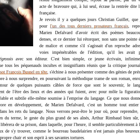
acte de bravoure qui, à lui seul, écrase la rentrée dite li
française.
Je revois il y a quelques jours Christian Guillet, que 
pour
l'un des tous derniers prosateurs français
, repr
Marien Defalvard d'avoir écrit des poèmes beauco
denses, et ce dernier lui rétorquer, non sans une pointe 
de malice et comme s'il s'agissait d'un reproche adr
voies impénétrables de l'édition, qu'il les avait p
égrossis
avec son éditeur. C'est bien simple, ce jeune écrivain, infinime
ue tous les péquenauds incultes et insignifiants réunis que la critique journal
 sot François Busnel en tête
, s'échine à nous présenter comme des génies de prés
ore à nous surprendre, en poursuivant la méthodique trame de son roman, enro
autour de quelques puissants câbles de force que sont le souvenir, le lan
nt de l'être des lieux et des années qui fuient, avec pour môle la figurati
léable et subtile elle-même soumise à l'emprise du langage. Ce que nous donn
core en développement, de Marien Defalvard, c'est un homme tout entier
ans les rets du langage. Nous verrons peut-être le jour où, pour reprendre,
en du terme, le geste du plus grand de ses aînés, Arthur Rimbaud bien sûr
libérera de sa prison, dans laquelle, pour l'heure, il semble particulièrement à l'
 de s'y trouver, comme le bourreau baudelairien n'est jamais plus heureux
propre chair et son esprit à ses savantes tortures.