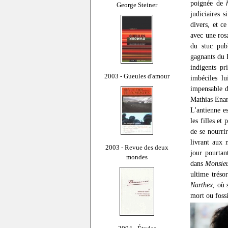
poignée de
George Steiner
judiciaires 
divers, et c
avec une ros
du stuc publ
gagnants du P
indigents pr
2003 - Gueules d'amour
imbéciles lu
impensable d
Mathias Enar
L'antienne e
les filles et
de se nourrir
livrant aux 
2003 - Revue des deux
jour pourtan
mondes
dans
Monsie
ultime tréso
Narthex
, où 
mort ou fossi