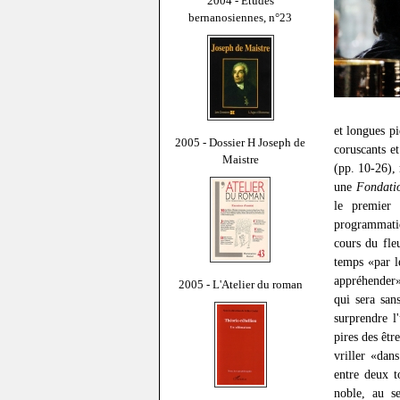
2004 - Études
bernanosiennes, n°23
et longues pi
2005 - Dossier H Joseph de
coruscants e
Maistre
(pp. 10-26), 
une
Fondatio
le premier 
programmatiq
cours du fle
temps «par l
appréhender»
2005 - L'Atelier du roman
qui sera san
surprendre l
pires des êtr
vriller «dan
entre deux t
noble, au s