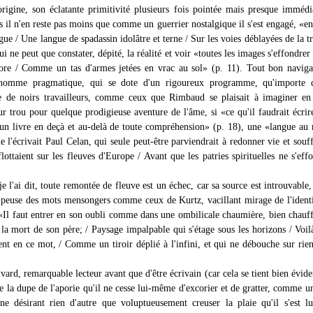
origine, son éclatante primitivité plusieurs fois pointée mais presque imméd
 il n'en reste pas moins que comme un guerrier nostalgique il s'est engagé, «en
gue / Une langue de spadassin idolâtre et terne / Sur les voies déblayées de la t
qui ne peut que constater, dépité, la réalité et voir «toutes les images s'effondrer
nore / Comme un tas d'armes jetées en vrac au sol» (p. 11). Tout bon naviga
homme pragmatique, qui se dote d'un rigoureux programme, qu'importe q
 de noirs travailleurs, comme ceux que Rimbaud se plaisait à imaginer en 
ur trou pour quelque prodigieuse aventure de l'âme, si «ce qu'il faudrait écrire
«un livre en deçà et au-delà de toute compréhension» (p. 18), une «langue au
l'écrivait Paul Celan, qui seule peut-être parviendrait à redonner vie et souff
lottaient sur les fleuves d'Europe / Avant que les patries spirituelles ne s'eff
je l'ai dit, toute remontée de fleuve est un échec, car sa source est introuvable,
mpeuse des mots mensongers comme ceux de Kurtz, vacillant mirage de l'ident
 «Il faut entrer en son oubli comme dans une ombilicale chaumière, bien chauf
a mort de son père; / Paysage impalpable qui s'étage sous les horizons / Voil
ent en ce mot, / Comme un tiroir déplié à l'infini, et qui ne débouche sur rie
vard, remarquable lecteur avant que d'être écrivain (car cela se tient bien évi
re la dupe de l'aporie qu'il ne cesse lui-même d'excorier et de gratter, comme u
ne désirant rien d'autre que voluptueusement creuser la plaie qu'il s'est 