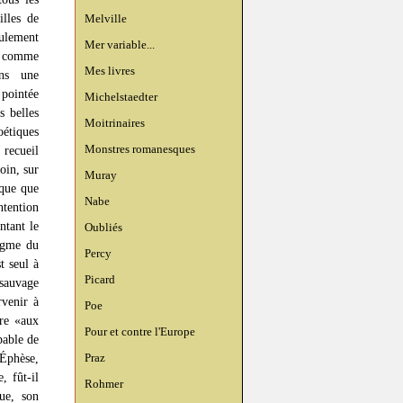
illes de
Melville
eulement
Mer variable...
lu comme
Mes livres
ns une
ointée
Michelstaedter
s belles
Moitrinaires
oétiques
Monstres romanesques
 recueil
oin, sur
Muray
ique que
Nabe
tention
ntant le
Oubliés
nigme du
Percy
t seul à
Picard
 sauvage
rvenir à
Poe
ure «aux
Pour et contre l'Europe
pable de
Praz
’Éphèse,
, fût-il
Rohmer
ue, son