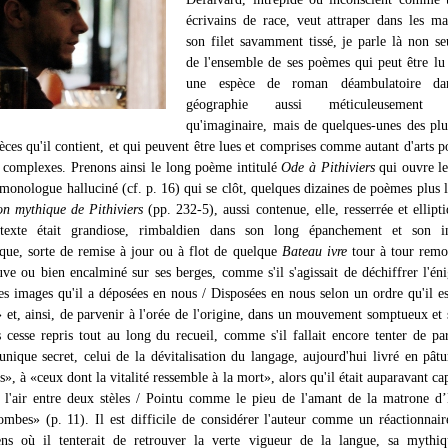
écrivains de race, veut attraper dans les ma
son filet savamment tissé, je parle là non s
de l'ensemble de ses poèmes qui peut être 
une espèce de roman déambulatoire da
géographie aussi méticuleusement p
qu'imaginaire, mais de quelques-unes des plu
èces qu'il contient, et qui peuvent être lues et comprises comme autant d'arts p
t complexes. Prenons ainsi le long poème intitulé
Ode à Pithiviers
qui ouvre le
monologue halluciné (cf. p. 16) qui se clôt, quelques dizaines de poèmes plus l
n mythique de Pithiviers
(pp. 232-5), aussi contenue, elle, resserrée et ellipt
texte était grandiose, rimbaldien dans son long épanchement et son in
ue, sorte de remise à jour ou à flot de quelque
Bateau ivre
tour à tour remo
uve ou bien encalminé sur ses berges, comme s'il s'agissait de déchiffrer l'é
es images qu'il a déposées en nous / Disposées en nous selon un ordre qu'il es
 et, ainsi, de parvenir à l'orée de l'origine, dans un mouvement somptueux et
s cesse repris tout au long du recueil, comme s'il fallait encore tenter de pa
'unique secret, celui de la dévitalisation du langage, aujourd'hui livré en pât
es», à «ceux dont la vitalité ressemble à la mort», alors qu'il était auparavant ca
s l'air entre deux stèles / Pointu comme le pieu de l'amant de la matrone d
ombes» (p. 11). Il est difficile de considérer l'auteur comme un réactionnaire
ens où il tenterait de retrouver la verte vigueur de la langue, sa mythiq