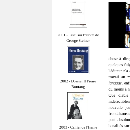
2001 - Essai sur l'œuvre de
George Steiner
chose à dire
quelques ful
l'éditeur n'a
travail au 
2002 - Dossier H Pierre
langage
, enf
Boutang
du moins à n
Que diable 
indéfectible
nouvelle je
frondaisons 
peut absolum
banalités su
2003 - Cahier de l'Herne