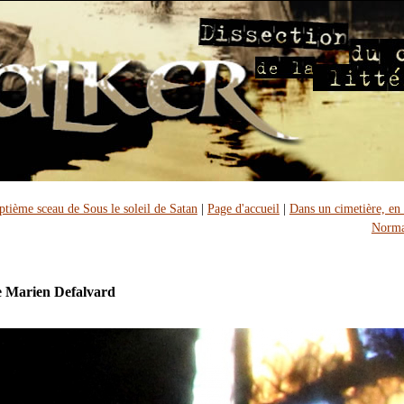
ptième sceau de Sous le soleil de Satan
|
Page d'accueil
|
Dans un cimetière, en
Norma
e Marien Defalvard