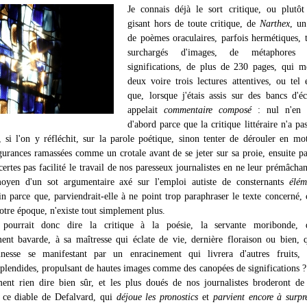
Je connais déjà le sort critique, ou plutôt
gisant hors de toute critique, de
Narthex
, un
de poèmes oraculaires, parfois hermétiques, 
surchargés d'images, de métaphores
significations, de plus de 230 pages, qui mé
deux voire trois lectures attentives, ou tel 
que, lorsque j'étais assis sur des bancs d'é
appelait
commentaire composé
: nul n'en p
d'abord parce que la critique littéraire n'a pa
, si l'on y réfléchit, sur la parole poétique, sinon tenter de dérouler en mot
gurances ramassées comme un crotale avant de se jeter sur sa proie, ensuite p
 certes pas facilité le travail de nos paresseux journalistes en ne leur prémâchan
moyen d'un sot argumentaire axé sur l'emploi autiste de consternants
élém
in parce que, parviendrait-elle à ne point trop paraphraser le texte concerné, c
otre époque, n'existe tout simplement plus.
pourrait donc dire la critique à la poésie, la servante moribonde, 
ment bavarde, à sa maîtresse qui éclate de vie, dernière floraison ou bien, q
unesse se manifestant par un enracinement qui livrera d'autres fruits, d
splendides, propulsant de hautes images comme des canopées de significations ?
ent rien dire bien sûr, et les plus doués de nos journalistes broderont de
r ce diable de Defalvard, qui
déjoue les pronostics
et
parvient encore à surpr