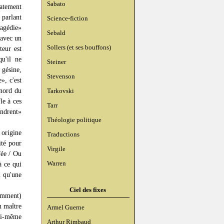
Sabato
iatement
 parlant
Science-fiction
ragédie»
Sebald
 avec un
Sollers (et ses bouffons)
teur est
u'il ne
Steiner
gésine,
Stevenson
», c'est
 nord du
Tarkovski
le à ces
Tarr
ondrent»
Théologie politique
 origine
Traductions
ité pour
Virgile
fée / Ou
Warren
à ce qui
n qu'une
Ciel des fixes
demment)
n maître
Armel Guerne
lui-même
Arthur Rimbaud