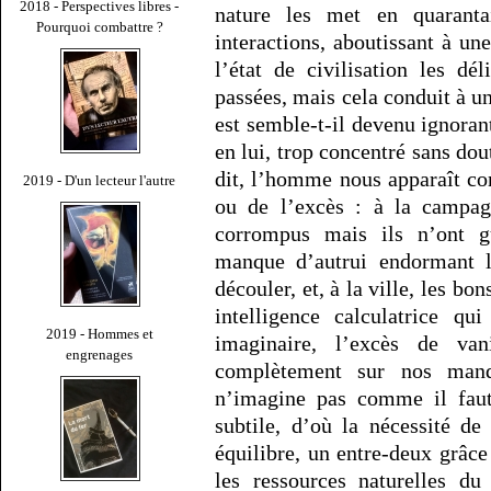
2018 - Perspectives libres -
nature les met en quarant
Pourquoi combattre ?
interactions, aboutissant à un
l’état de civilisation les dé
passées, mais cela conduit à u
est semble-t-il devenu ignoran
en lui, trop concentré sans dou
dit, l’homme nous apparaît c
2019 - D'un lecteur l'autre
ou de l’excès : à la campag
corrompus mais ils n’ont guè
manque d’autrui endormant l
découler, et, à la ville, les b
intelligence calculatrice qu
2019 - Hommes et
imaginaire, l’excès de va
engrenages
complètement sur nos man
n’imagine pas comme il faut,
subtile, d’où la nécessité d
équilibre, un entre-deux grâce
les ressources naturelles du