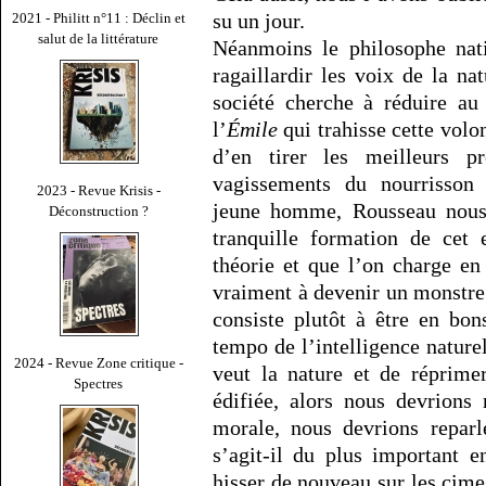
su un jour.
2021 - Philitt n°11 : Déclin et
salut de la littérature
Néanmoins le philosophe nati
ragaillardir les voix de la na
société cherche à réduire au
l’
Émile
qui trahisse cette volo
d’en tirer les meilleurs pr
vagissements du nourrisson
2023 - Revue Krisis -
jeune homme, Rousseau nous 
Déconstruction ?
tranquille formation de cet 
théorie et que l’on charge en
vraiment à devenir un monstre 
consiste plutôt à être en bo
tempo de l’intelligence naturel
2024 - Revue Zone critique -
veut la nature et de réprime
Spectres
édifiée, alors nous devrions
morale, nous devrions reparl
s’agit-il du plus important 
hisser de nouveau sur les cim