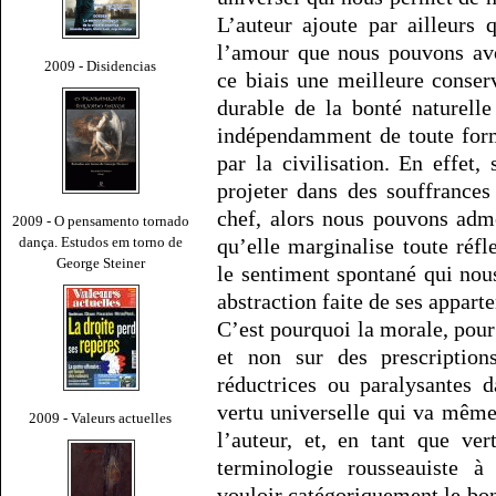
L’auteur ajoute par ailleurs 
l’amour que nous pouvons av
2009 - Disidencias
ce biais une meilleure conserv
durable de la bonté naturell
indépendamment de toute form
par la civilisation. En effet
projeter dans des souffrance
chef, alors nous pouvons adme
2009 - O pensamento tornado
dança. Estudos em torno de
qu’elle marginalise toute réfle
George Steiner
le sentiment spontané qui nous
abstraction faite de ses appart
C’est pourquoi la morale, pour 
et non sur des prescriptions
réductrices ou paralysantes d
vertu universelle qui va même
2009 - Valeurs actuelles
l’auteur, et, en tant que ver
terminologie rousseauiste à 
vouloir catégoriquement le bon