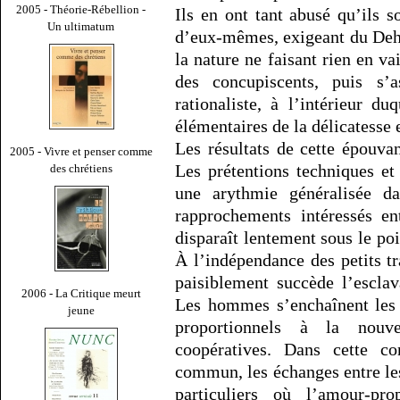
2005 - Théorie-Rébellion -
Ils en ont tant abusé qu’ils s
Un ultimatum
d’eux-mêmes, exigeant du Dehor
la nature ne faisant rien en va
des concupiscents, puis s’
rationaliste, à l’intérieur d
élémentaires de la délicatesse e
Les résultats de cette épouvan
2005 - Vivre et penser comme
Les prétentions techniques et
des chrétiens
une arythmie généralisée da
rapprochements intéressés en
disparaît lentement sous le po
À l’indépendance des petits tr
paisiblement succède l’esclav
2006 - La Critique meurt
Les hommes s’enchaînent les 
jeune
proportionnels à la nouv
coopératives. Dans cette co
commun, les échanges entre le
particuliers où l’amour-p