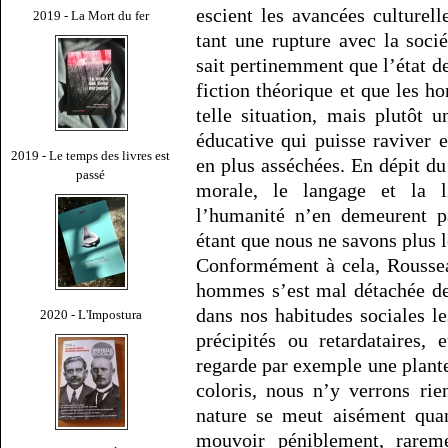
escient les avancées culturel
2019 - La Mort du fer
tant une rupture avec la soci
sait pertinemment que l’état de
fiction théorique et que les 
telle situation, mais plutôt 
éducative qui puisse raviver 
2019 - Le temps des livres est
en plus asséchées. En dépit du f
passé
morale, le langage et la l
l’humanité n’en demeurent p
étant que nous ne savons plus l
Conformément à cela, Roussea
hommes s’est mal détachée de 
dans nos habitudes sociales l
2020 - L'Impostura
précipités ou retardataires,
regarde par exemple une plante
coloris, nous n’y verrons rie
nature se meut aisément qua
mouvoir péniblement, rareme