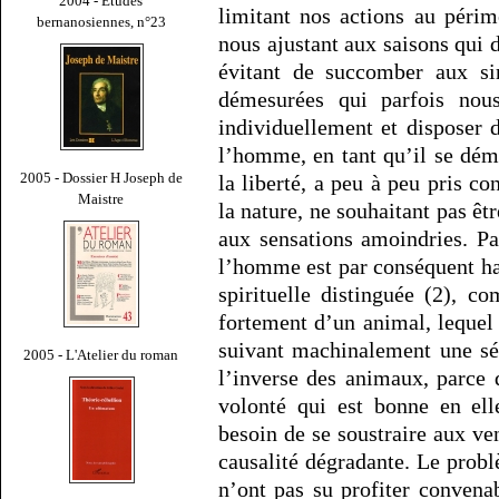
2004 - Études
limitant nos actions au péri
bernanosiennes, n°23
nous ajustant aux saisons qui d
évitant de succomber aux si
démesurées qui parfois nous
individuellement et disposer 
l’homme, en tant qu’il se dém
2005 - Dossier H Joseph de
la liberté, a peu à peu pris c
Maistre
la nature, ne souhaitant pas êt
aux sensations amoindries. P
l’homme est par conséquent ha
spirituelle distinguée (2), c
fortement d’un animal, lequel 
suivant machinalement une sér
2005 - L'Atelier du roman
l’inverse des animaux, parce 
volonté qui est bonne en el
besoin de se soustraire aux ve
causalité dégradante. Le prob
n’ont pas su profiter convena