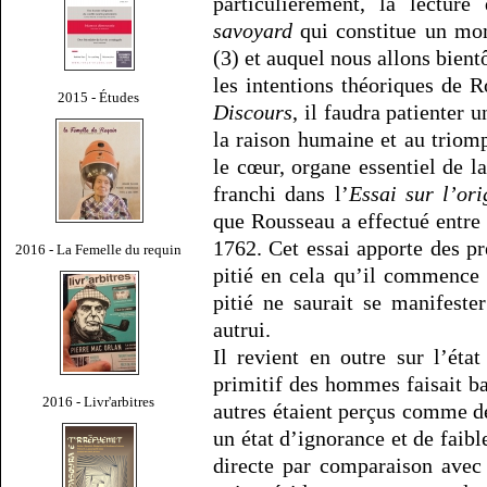
particulièrement, la lectur
savoyard
qui constitue un mom
(3) et auquel nous allons bient
les intentions théoriques de R
2015 - Études
Discours
, il faudra patienter 
la raison humaine et au triom
le cœur, organe essentiel de la
franchi dans l’
Essai sur l’or
que Rousseau a effectué entre
1762. Cet essai apporte des pr
2016 - La Femelle du requin
pitié en cela qu’il commence 
pitié ne saurait se manifeste
autrui.
Il revient en outre sur l’éta
primitif des hommes faisait ba
2016 - Livr'arbitres
autres étaient perçus comme d
un état d’ignorance et de faibl
directe par comparaison avec l