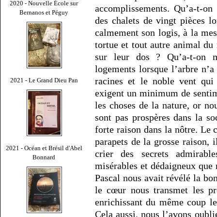
2020 - Nouvelle École sur
accomplissements. Qu’a-t-on 
Bernanos et Péguy
des chalets de vingt pièces lo
calmement son logis, à la mesu
tortue et tout autre animal d
sur leur dos ? Qu’a-t-on 
logements lorsque l’arbre n’a
racines et le noble vent qui
2021 - Le Grand Dieu Pan
exigent un minimum de sentime
les choses de la nature, or n
sont pas prospères dans la s
forte raison dans la nôtre. Le 
parapets de la grosse raison, i
2021 - Océan et Brésil d'Abel
crier des secrets admirabl
Bonnard
misérables et dédaigneux que 
Pascal nous avait révélé la bo
le cœur nous transmet les pr
enrichissant du même coup les
Cela aussi, nous l’avons oublié