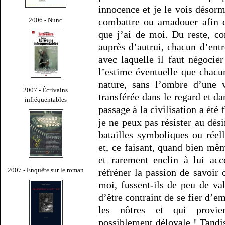
innocence et je le vois déso
2006 - Nunc
combattre ou amadouer afin d
que j’ai de moi. Du reste, c
auprès d’autrui, chacun d’ent
avec laquelle il faut négocie
l’estime éventuelle que chacu
nature, sans l’ombre d’une v
2007 - Écrivains
transférée dans le regard et da
infréquentables
passage à la civilisation a été 
je ne peux pas résister au dés
batailles symboliques ou réell
et, ce faisant, quand bien mêm
et rarement enclin à lui ac
2007 - Enquête sur le roman
réfréner la passion de savoir 
moi, fussent-ils de peu de va
d’être contraint de se fier d’e
les nôtres et qui provie
possiblement déloyale ! Tandis 