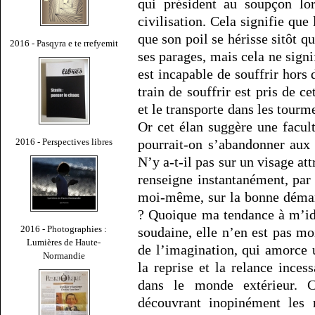
qui président au soupçon l
civilisation. Cela signifie qu
que son poil se hérisse sitôt q
2016 - Pasqyra e te rrefyemit
ses parages, mais cela ne signi
est incapable de souffrir hor
train de souffrir est pris de c
et le transporte dans les tourme
Or cet élan suggère une facul
2016 - Perspectives libres
pourrait-on s’abandonner aux
N’y a-t-il pas sur un visage at
renseigne instantanément, pa
moi-même, sur la bonne démar
? Quoique ma tendance à m’iden
2016 - Photographies :
soudaine, elle n’en est pas m
Lumières de Haute-
de l’imagination, qui amorce 
Normandie
la reprise et la relance inces
dans le monde extérieur. C
découvrant inopinément les r