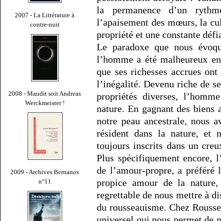
la permanence d’un rythme
2007 - La Littérature à
l’apaisement des mœurs, la cult
contre-nuit
propriété et une constante défi
Le paradoxe que nous évoqu
l’homme a été malheureux en i
que ses richesses accrues on
l’inégalité. Devenu riche de se
2008 - Maudit soit Andreas
propriétés diverses, l’homme
Werckmeister !
nature. En gagnant des biens ar
notre peau ancestrale, nous a
résident dans la nature, et
toujours inscrits dans un cr
Plus spécifiquement encore, 
de l’amour-propre, a préféré 
2009 - Archives Bernanos
propice amour de la nature, 
n°11
regrettable de nous mettre à di
du rousseauisme. Chez Rousseau
universel qui nous permet de no