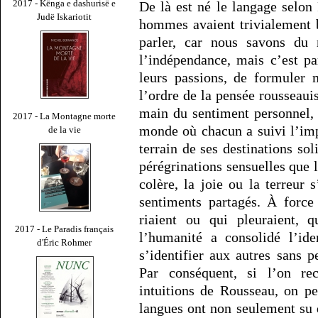
2017 - Kënga e dashurisë e
De là est né le langage selon
Judë Iskariotit
hommes avaient trivialement b
parler, car nous savons du r
l’indépendance, mais c’est pa
leurs passions, de formuler 
l’ordre de la pensée rousseauis
main du sentiment personnel, 
2017 - La Montagne morte
monde où chacun a suivi l’imp
de la vie
terrain de ses destinations soli
pérégrinations sensuelles que l
colère, la joie ou la terreur 
sentiments partagés. À forc
riaient ou qui pleuraient, q
2017 - Le Paradis français
l’humanité a consolidé l’ide
d'Éric Rohmer
s’identifier aux autres sans p
Par conséquent, si l’on re
intuitions de Rousseau, on p
langues ont non seulement su d