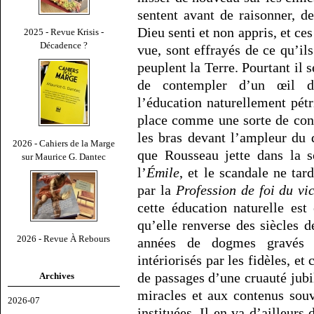
sentent avant de raisonner, 
Dieu senti et non appris, et ce
2025 - Revue Krisis -
Décadence ?
vue, sont effrayés de ce qu’il
peuplent la Terre. Pourtant il 
de contempler d’un œil dé
l’éducation naturellement pétr
place comme une sorte de contr
les bras devant l’ampleur du 
2026 - Cahiers de la Marge
que Rousseau jette dans la s
sur Maurice G. Dantec
l’
Émile
, et le scandale ne tar
par la
Profession de foi du vi
cette éducation naturelle est
qu’elle renverse des siècles d
2026 - Revue À Rebours
années de dogmes gravés
intériorisés par les fidèles, et
de passages d’une cruauté jubi
Archives
miracles et aux contenus sou
2026-07
instituées. Il en va d’ailleurs