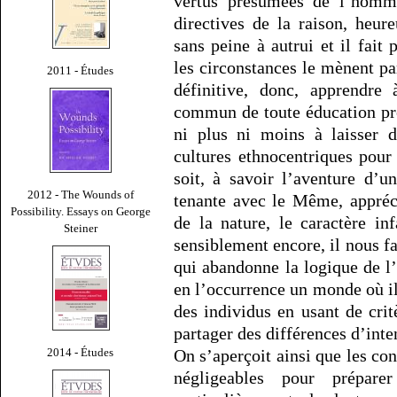
vertus présumées de l’homme
directives de la raison, heur
sans peine à autrui et il fait
les circonstances le mènent pa
2011 - Études
définitive, donc, apprendre 
commun de toute éducation pré
ni plus ni moins à laisser 
cultures ethnocentriques pour 
soit, à savoir l’aventure d’
2012 - The Wounds of
tenante avec le Même, appréc
Possibility. Essays on George
de la nature, le caractère in
Steiner
sensiblement encore, il nous f
qui abandonne la logique de l’
en l’occurrence un monde où il
des individus en usant de crit
partager des différences d’inten
2014 - Études
On s’aperçoit ainsi que les co
négligeables pour prépar